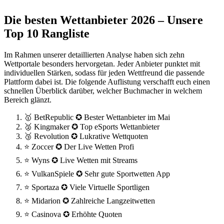
Die besten Wettanbieter 2026 – Unsere
Top 10 Rangliste
Im Rahmen unserer detaillierten Analyse haben sich zehn
Wettportale besonders hervorgetan. Jeder Anbieter punktet mit
individuellen Stärken, sodass für jeden Wettfreund die passende
Plattform dabei ist. Die folgende Auflistung verschafft euch einen
schnellen Überblick darüber, welcher Buchmacher in welchem
Bereich glänzt.
🥇 BetRepublic ✪ Bester Wettanbieter im Mai
🥈 Kingmaker ✪ Top eSports Wettanbieter
🥉 Revolution ✪ Lukrative Wettquoten
⭐ Zoccer ✪ Der Live Wetten Profi
⭐ Wyns ✪ Live Wetten mit Streams
⭐ VulkanSpiele ✪ Sehr gute Sportwetten App
⭐ Sportaza ✪ Viele Virtuelle Sportligen
⭐ Midarion ✪ Zahlreiche Langzeitwetten
⭐ Casinova ✪ Erhöhte Quoten