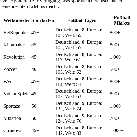
von Sportarten zur Verfügung, was sportwetten deutschland zu
einem echten Erlebnis macht.
Fußball
Wettanbieter
Sportarten
Fußball Ligen
Märkte
Deutschland: 8, Europa:
BetRepublic
45+
800+
105, Welt: 65
Deutschland: 8, Europa:
Kingmaker
45+
800+
105, Welt: 65
Deutschland: 8, Europa:
Revolution
45+
1.000+
117, Welt: 61
Deutschland: 8, Europa:
Zoccer
40+
500+
103, Welt: 62
Deutschland: 8, Europa:
Wyns
45+
800+
113, Welt: 54
Deutschland: 8, Europa:
VulkanSpiele
45+
800+
107, Welt: 63
Deutschland: 9, Europa:
Sportaza
50+
1.000+
132, Welt: 74
Deutschland: 9, Europa:
Midarion
50+
700+
124, Welt: 70
Deutschland: 8, Europa:
Casinova
45+
1.000+
142, Welt: 83