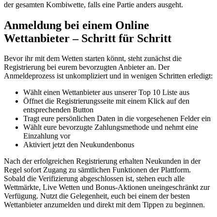
der gesamten Kombiwette, falls eine Partie anders ausgeht.
Anmeldung bei einem Online
Wettanbieter – Schritt für Schritt
Bevor ihr mit dem Wetten starten könnt, steht zunächst die
Registrierung bei eurem bevorzugten Anbieter an. Der
Anmeldeprozess ist unkompliziert und in wenigen Schritten erledigt:
Wählt einen Wettanbieter aus unserer Top 10 Liste aus
Öffnet die Registrierungsseite mit einem Klick auf den
entsprechenden Button
Tragt eure persönlichen Daten in die vorgesehenen Felder ein
Wählt eure bevorzugte Zahlungsmethode und nehmt eine
Einzahlung vor
Aktiviert jetzt den Neukundenbonus
Nach der erfolgreichen Registrierung erhalten Neukunden in der
Regel sofort Zugang zu sämtlichen Funktionen der Plattform.
Sobald die Verifizierung abgeschlossen ist, stehen euch alle
Wettmärkte, Live Wetten und Bonus-Aktionen uneingeschränkt zur
Verfügung. Nutzt die Gelegenheit, euch bei einem der besten
Wettanbieter anzumelden und direkt mit dem Tippen zu beginnen.