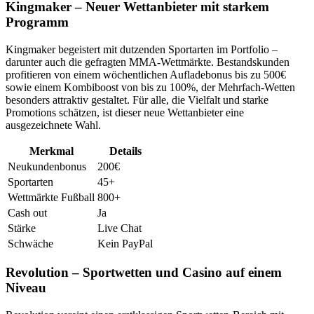
Kingmaker – Neuer Wettanbieter mit starkem
Programm
Kingmaker begeistert mit dutzenden Sportarten im Portfolio –
darunter auch die gefragten MMA-Wettmärkte. Bestandskunden
profitieren von einem wöchentlichen Aufladebonus bis zu 500€
sowie einem Kombiboost von bis zu 100%, der Mehrfach-Wetten
besonders attraktiv gestaltet. Für alle, die Vielfalt und starke
Promotions schätzen, ist dieser neue Wettanbieter eine
ausgezeichnete Wahl.
Merkmal
Details
Neukundenbonus
200€
Sportarten
45+
Wettmärkte Fußball
800+
Cash out
Ja
Stärke
Live Chat
Schwäche
Kein PayPal
Revolution – Sportwetten und Casino auf einem
Niveau