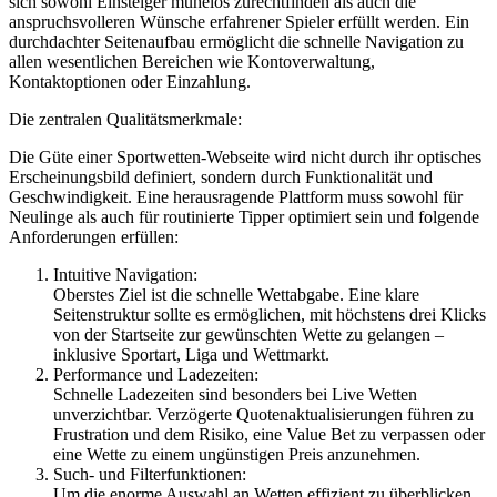
sich sowohl Einsteiger mühelos zurechtfinden als auch die
anspruchsvolleren Wünsche erfahrener Spieler erfüllt werden. Ein
durchdachter Seitenaufbau ermöglicht die schnelle Navigation zu
allen wesentlichen Bereichen wie Kontoverwaltung,
Kontaktoptionen oder Einzahlung.
Die zentralen Qualitätsmerkmale:
Die Güte einer Sportwetten-Webseite wird nicht durch ihr optisches
Erscheinungsbild definiert, sondern durch Funktionalität und
Geschwindigkeit. Eine herausragende Plattform muss sowohl für
Neulinge als auch für routinierte Tipper optimiert sein und folgende
Anforderungen erfüllen:
Intuitive Navigation:
Oberstes Ziel ist die schnelle Wettabgabe. Eine klare
Seitenstruktur sollte es ermöglichen, mit höchstens drei Klicks
von der Startseite zur gewünschten Wette zu gelangen –
inklusive Sportart, Liga und Wettmarkt.
Performance und Ladezeiten:
Schnelle Ladezeiten sind besonders bei Live Wetten
unverzichtbar. Verzögerte Quotenaktualisierungen führen zu
Frustration und dem Risiko, eine Value Bet zu verpassen oder
eine Wette zu einem ungünstigen Preis anzunehmen.
Such- und Filterfunktionen:
Um die enorme Auswahl an Wetten effizient zu überblicken,