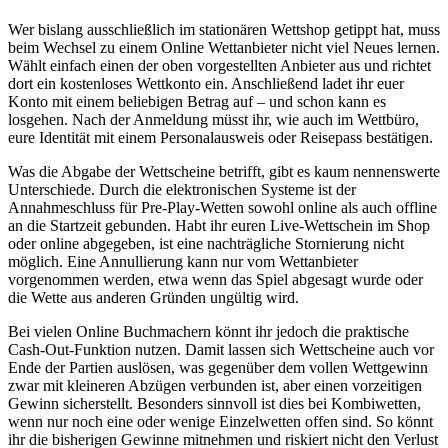
Wer bislang ausschließlich im stationären Wettshop getippt hat, muss
beim Wechsel zu einem Online Wettanbieter nicht viel Neues lernen.
Wählt einfach einen der oben vorgestellten Anbieter aus und richtet
dort ein kostenloses Wettkonto ein. Anschließend ladet ihr euer
Konto mit einem beliebigen Betrag auf – und schon kann es
losgehen. Nach der Anmeldung müsst ihr, wie auch im Wettbüro,
eure Identität mit einem Personalausweis oder Reisepass bestätigen.
Was die Abgabe der Wettscheine betrifft, gibt es kaum nennenswerte
Unterschiede. Durch die elektronischen Systeme ist der
Annahmeschluss für Pre-Play-Wetten sowohl online als auch offline
an die Startzeit gebunden. Habt ihr euren Live-Wettschein im Shop
oder online abgegeben, ist eine nachträgliche Stornierung nicht
möglich. Eine Annullierung kann nur vom Wettanbieter
vorgenommen werden, etwa wenn das Spiel abgesagt wurde oder
die Wette aus anderen Gründen ungültig wird.
Bei vielen Online Buchmachern könnt ihr jedoch die praktische
Cash-Out-Funktion nutzen. Damit lassen sich Wettscheine auch vor
Ende der Partien auslösen, was gegenüber dem vollen Wettgewinn
zwar mit kleineren Abzügen verbunden ist, aber einen vorzeitigen
Gewinn sicherstellt. Besonders sinnvoll ist dies bei Kombiwetten,
wenn nur noch eine oder wenige Einzelwetten offen sind. So könnt
ihr die bisherigen Gewinne mitnehmen und riskiert nicht den Verlust