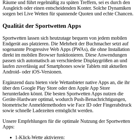
Räume und führt regelmäßig zu späten Treffern, sei es durch den
Ausgleich oder einen entscheidenden Konter. Solche Dynamiken
sorgen bei Live Wetten für spannende Quoten und echte Chancen.
Qualität der Sportwetten Apps
Sportwetten lassen sich heutzutage bequem von jedem mobilen
Endgerät aus platzieren. Die Mehrheit der Buchmacher setzt auf
sogenannte Progressive Web Apps (PWAs), die ohne Installation
direkt im mobilen Browser funktionieren. Diese Anwendungen
passen sich automatisch an verschiedene Displaygrößen an und
laufen zuverlässig auf Smartphones sowie Tablets mit aktuellen
Android- oder iOS-Versionen.
Ergänzend dazu bieten viele Wettanbieter native Apps an, die ihr
über den Google Play Store oder den Apple App Store
herunterladen könnt. Die besten Sportwetten Apps nutzen die
Geräte-Hardware optimal, wodurch Push-Benachrichtigungen,
biometrische Anmeldemethoden wie Face ID oder Fingerabdruck
sowie schnelle Ladezeiten ermöglicht werden.
Unsere Empfehlungen für die optimale Nutzung der Sportwetten
Apps:
1-Klick-Wette aktivieren: