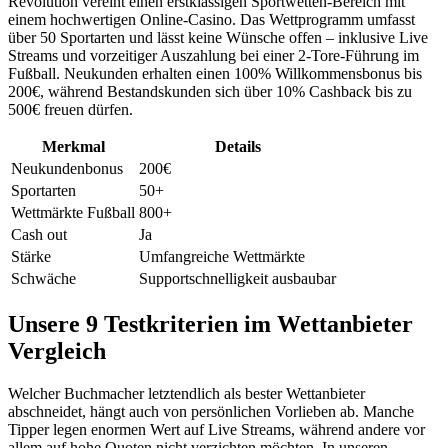
Revolution vereint einen erstklassigen Sportwetten-Bereich mit
einem hochwertigen Online-Casino. Das Wettprogramm umfasst
über 50 Sportarten und lässt keine Wünsche offen – inklusive Live
Streams und vorzeitiger Auszahlung bei einer 2-Tore-Führung im
Fußball. Neukunden erhalten einen 100% Willkommensbonus bis
200€, während Bestandskunden sich über 10% Cashback bis zu
500€ freuen dürfen.
Merkmal
Details
Neukundenbonus
200€
Sportarten
50+
Wettmärkte Fußball
800+
Cash out
Ja
Stärke
Umfangreiche Wettmärkte
Schwäche
Supportschnelligkeit ausbaubar
Unsere 9 Testkriterien im Wettanbieter
Vergleich
Welcher Buchmacher letztendlich als bester Wettanbieter
abschneidet, hängt auch von persönlichen Vorlieben ab. Manche
Tipper legen enormen Wert auf Live Streams, während andere vor
allem auf hohe Quoten nicht verzichten möchten. In unseren