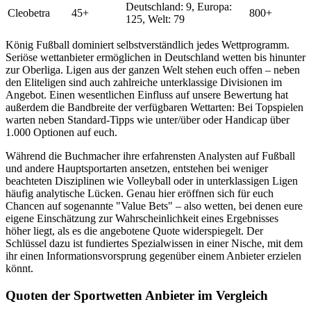
Deutschland: 9, Europa:
Cleobetra
45+
800+
125, Welt: 79
König Fußball dominiert selbstverständlich jedes Wettprogramm.
Seriöse wettanbieter ermöglichen in Deutschland wetten bis hinunter
zur Oberliga. Ligen aus der ganzen Welt stehen euch offen – neben
den Eliteligen sind auch zahlreiche unterklassige Divisionen im
Angebot. Einen wesentlichen Einfluss auf unsere Bewertung hat
außerdem die Bandbreite der verfügbaren Wettarten: Bei Topspielen
warten neben Standard-Tipps wie unter/über oder Handicap über
1.000 Optionen auf euch.
Während die Buchmacher ihre erfahrensten Analysten auf Fußball
und andere Hauptsportarten ansetzen, entstehen bei weniger
beachteten Disziplinen wie Volleyball oder in unterklassigen Ligen
häufig analytische Lücken. Genau hier eröffnen sich für euch
Chancen auf sogenannte "Value Bets" – also wetten, bei denen eure
eigene Einschätzung zur Wahrscheinlichkeit eines Ergebnisses
höher liegt, als es die angebotene Quote widerspiegelt. Der
Schlüssel dazu ist fundiertes Spezialwissen in einer Nische, mit dem
ihr einen Informationsvorsprung gegenüber einem Anbieter erzielen
könnt.
Quoten der Sportwetten Anbieter im Vergleich