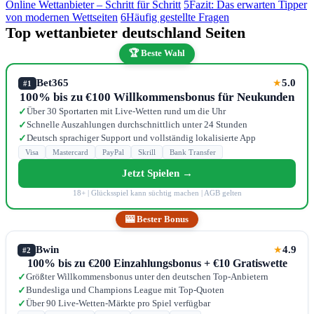
Online Wettanbieter – Schritt für Schritt
5
Fazit: Das erwarten Tipper
von modernen Wettseiten
6
Häufig gestellte Fragen
Top wettanbieter deutschland Seiten
🏆 Beste Wahl
Bet365
5.0
★
#1
100% bis zu €100 Willkommensbonus für Neukunden
Über 30 Sportarten mit Live-Wetten rund um die Uhr
✓
Schnelle Auszahlungen durchschnittlich unter 24 Stunden
✓
Deutsch sprachiger Support und vollständig lokalisierte App
✓
Visa
Mastercard
PayPal
Skrill
Bank Transfer
Jetzt Spielen →
18+ | Glücksspiel kann süchtig machen | AGB gelten
🎰 Bester Bonus
Bwin
4.9
★
#2
100% bis zu €200 Einzahlungsbonus + €10 Gratiswette
Größter Willkommensbonus unter den deutschen Top-Anbietern
✓
Bundesliga und Champions League mit Top-Quoten
✓
Über 90 Live-Wetten-Märkte pro Spiel verfügbar
✓