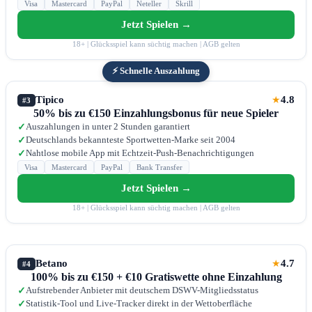
Visa
Mastercard
PayPal
Neteller
Skrill
Jetzt Spielen →
18+ | Glücksspiel kann süchtig machen | AGB gelten
⚡ Schnelle Auszahlung
Tipico
4.8
★
#3
50% bis zu €150 Einzahlungsbonus für neue Spieler
Auszahlungen in unter 2 Stunden garantiert
✓
Deutschlands bekannteste Sportwetten-Marke seit 2004
✓
Nahtlose mobile App mit Echtzeit-Push-Benachrichtigungen
✓
Visa
Mastercard
PayPal
Bank Transfer
Jetzt Spielen →
18+ | Glücksspiel kann süchtig machen | AGB gelten
Betano
4.7
★
#4
100% bis zu €150 + €10 Gratiswette ohne Einzahlung
Aufstrebender Anbieter mit deutschem DSWV-Mitgliedsstatus
✓
Statistik-Tool und Live-Tracker direkt in der Wettoberfläche
✓