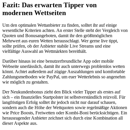
Fazit: Das erwarten Tipper von
modernen Wettseiten
Um den optimalen Wettanbieter zu finden, solltet ihr auf einige
wesentliche Kriterien achten. An erster Stelle steht der Vergleich von
Quoten und Bonusangeboten, damit ihr den größtmöglichen
Mehrwert aus euren Wetten herausschlagt. Wer gerne live tippt,
sollte prüfen, ob der Anbieter stabile Live Streams und eine
vielfältige Auswahl an Wettmärkten bereithält.
Darüber hinaus ist eine benutzerfreundliche App oder mobile
Webseite unerlässlich, damit ihr auch unterwegs problemlos wetten
könnt. Achtet außerdem auf zügige Auszahlungen und komfortable
Zahlungsmethoden wie PayPal, um euer Wetterlebnis so angenehm
wie möglich zu gestalten.
Der Neukundenbonus zieht den Blick vieler Tipper als erstes auf
sich – ein finanzielles Startpolster ist selbstverständlich reizvoll. Für
langfristigen Erfolg solltet ihr jedoch nicht nur darauf schauen,
sondern auch die Höhe der Wettquoten sowie regelmäßige Aktionen
wie Price Boosts, Freiwetten oder Kombi-Boni berücksichtigen. Ein
herausragender Anbieter zeichnet sich durch eine Kombination all
dieser Aspekte aus.