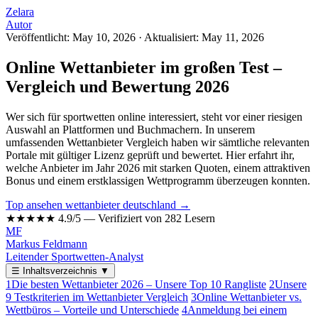
Zelara
Autor
Veröffentlicht: May 10, 2026
·
Aktualisiert: May 11, 2026
Online Wettanbieter im großen Test –
Vergleich und Bewertung 2026
Wer sich für sportwetten online interessiert, steht vor einer riesigen
Auswahl an Plattformen und Buchmachern. In unserem
umfassenden Wettanbieter Vergleich haben wir sämtliche relevanten
Portale mit gültiger Lizenz geprüft und bewertet. Hier erfahrt ihr,
welche Anbieter im Jahr 2026 mit starken Quoten, einem attraktiven
Bonus und einem erstklassigen Wettprogramm überzeugen konnten.
Top ansehen wettanbieter deutschland →
★★★★★
4.9/5 — Verifiziert von 282 Lesern
MF
Markus Feldmann
Leitender Sportwetten-Analyst
☰
Inhaltsverzeichnis
▼
1
Die besten Wettanbieter 2026 – Unsere Top 10 Rangliste
2
Unsere
9 Testkriterien im Wettanbieter Vergleich
3
Online Wettanbieter vs.
Wettbüros – Vorteile und Unterschiede
4
Anmeldung bei einem