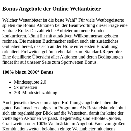
Bonus Angebote der Online Wettanbieter
Welcher Wettanbieter ist die beste Wahl? Für viele Wettbegeisterte
spielen die Bonus-Aktionen bei der Beantwortung dieser Frage eine
zentrale Rolle. Da zahlreiche Anbieter um neue Kunden
konkurrieren, könnt ihr mit attraktiven Willkommensangeboten
rechnen. Die meisten Buchmacher stellen euch ein zusätzliches
Guthaben bereit, das sich an der Höhe eurer ersten Einzahlung
orientiert. Freiwetten gehören ebenfalls zum Standard-Repertoire.
Eine detaillierte Übersicht aller Aktionen und deren Bedingungen
findet ihr auf unserer Seite zum Sportwetten Bonus.
100% bis zu 200€* Bonus
Mindestquote 2,0
5x umsetzen
20€ Mindesteinzahlung
Auch jenseits dieser einmaligen Eröffnungsangebote haben die
guten Buchmacher einiges im Programm. Als Bestandskunde lohnt
sich ein regelmäßiger Blick auf die Wettseiten, damit ihr keine der
vielfältigen Aktionen verpasst. Regelmäßig sind erhöhte Quoten,
Gratiswetten oder 100% Wettmärkte im Angebot. Fans von großen
Kombinationswetten belohnen einige Wettanbieter mit einem