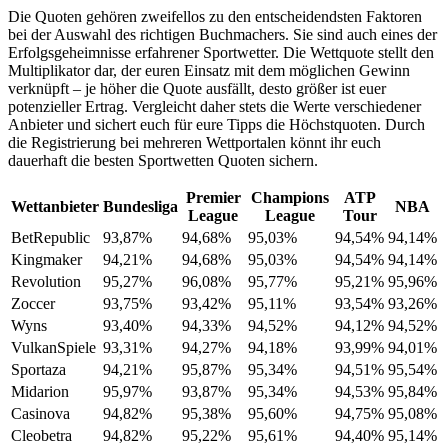
Die Quoten gehören zweifellos zu den entscheidendsten Faktoren
bei der Auswahl des richtigen Buchmachers. Sie sind auch eines der
Erfolgsgeheimnisse erfahrener Sportwetter. Die Wettquote stellt den
Multiplikator dar, der euren Einsatz mit dem möglichen Gewinn
verknüpft – je höher die Quote ausfällt, desto größer ist euer
potenzieller Ertrag. Vergleicht daher stets die Werte verschiedener
Anbieter und sichert euch für eure Tipps die Höchstquoten. Durch
die Registrierung bei mehreren Wettportalen könnt ihr euch
dauerhaft die besten Sportwetten Quoten sichern.
Premier
Champions
ATP
Wettanbieter
Bundesliga
NBA
League
League
Tour
BetRepublic
93,87%
94,68%
95,03%
94,54%
94,14%
Kingmaker
94,21%
94,68%
95,03%
94,54%
94,14%
Revolution
95,27%
96,08%
95,77%
95,21%
95,96%
Zoccer
93,75%
93,42%
95,11%
93,54%
93,26%
Wyns
93,40%
94,33%
94,52%
94,12%
94,52%
VulkanSpiele
93,31%
94,27%
94,18%
93,99%
94,01%
Sportaza
94,21%
95,87%
95,34%
94,51%
95,54%
Midarion
95,97%
93,87%
95,34%
94,53%
95,84%
Casinova
94,82%
95,38%
95,60%
94,75%
95,08%
Cleobetra
94,82%
95,22%
95,61%
94,40%
95,14%