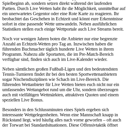
Spielbeginn ab, sondern setzen direkt während der laufenden
Partien. Durch Live Wetten habt ihr die Möglichkeit, unmittelbar auf
ein unerwartetes Gegentor oder eine Rote Karte zu reagieren. Ihr
beobachtet das Geschehen in Echtzeit und könnt eure Erkenntnisse
sofort in eine passende Wette umwandeln. Neben ausführlichen
Statistiken stellen euch einige Wettportale auch Live Streams bereit.
Noch vor wenigen Jahren boten die Anbieter nur eine begrenzte
Anzahl an Echtzeit-Wetten pro Tag an. Inzwischen haben die
führenden Buchmacher täglich hunderte Live Wetten in ihrem
Programm. Nahezu alle Sportarten, die im Pre-Match-Bereich
verfügbar sind, finden sich auch im Live-Kalender wieder.
Neben sämtlichen großen Fußball-Ligen und den bedeutendsten
Tennis-Turnieren findet ihr bei den besten Sportwettenanbietern
sogar Nischendisziplinen wie Schach im Live-Bereich. Die
führenden Wettanbieter für Live Wetten bieten euch nicht nur ein
umfassendes Wettangebot rund um die Uhr, sondern überzeugen
auch mit vielfältigen Wettmärkten, attraktiven Quoten und einem
speziellen Live Bonus.
Besonders in den Schlussminuten eines Spiels ergeben sich
interessante Wettgelegenheiten. Wenn eine Mannschaft knapp in
Rückstand liegt, wird häufig alles nach vorne geworfen – oft auch
der Torwart bei Standardsituationen. Diese Offensivtaktik öffnet