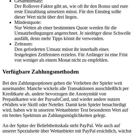
Gesamtumsatz:
Der Rollover-Faktor gibt an, wie oft ihr den Bonus und eure
erste Einzahlung umsetzen müsst. Für den Einstieg sollte
dieser Wert nicht über drei liegen.
Mindestquote:
Nur Wetten ab einer bestimmten Quote werden für die
Umsatzbedingungen angerechnet. Je niedriger diese Schwelle
ausfällt, desto mehr Tipps könnt ihr verwenden.
Zeitraum:
Den geforderten Umsatz müsst ihr innerhalb eines
festgelegten Zeitfensters erzielen. Für Anfänger ist eine Frist
von weniger als einem Monat nicht zu empfehlen.
Verfügbare Zahlungsmethoden
Bei den Zahlungsoptionen gehen die Vorlieben der Spieler weit
auseinander. Manche wickeln alle Transaktionen ausschließlich per
Kreditkarte ab, andere bevorzugen die Anonymität von
Prepaidkarten wie der PaysafeCard, und wieder andere nutzen
eWallets wie Skrill oder Neteller. Damit kein Spieler benachteiligt
wird, haben wir in unserem Wettanbieter Test besonderen Wert auf
ein breites Spektrum an Zahlungsmöglichkeiten gelegt.
An der Spitze der Beliebtheitsskala steht PayPal. Wie auch auf
unserer Spezialseite über Wettanbieter mit PayPal ersichtlich, wächst