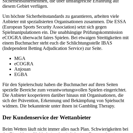
Sicherheitsunternehmen, die über umfangreiche Erfahrung auf
diesem Gebiet verfügen.
Um höchste Sicherheitsstandards zu garantieren, arbeiten viele
Anbieter mit spezialisierten Organisationen zusammen. Die ESSA
(European Sports Security Association) setzt sich gegen
Spielmanipulationen ein. Die unabhängige Prüfungskommission
eCOGRA überwacht faires Spielen. Bei etwaigen Streitigkeiten mit
einem Buchmacher steht euch die Schlichtungsstelle IBAS
(Independent Betting Adjudication Service) zur Seite.
MGA
eCOGRA
Anjouan
EGBA
Für den Spielerschutz haben die Buchmacher auf ihren Seiten
spezielle Bereiche zum verantwortungsvollen Spielen eingerichtet.
Die Anbieter kooperieren darüber hinaus mit Organisationen, die
sich der Prävention, Erkennung und Bekämpfung von Spielsucht
widmen. Die bekannteste unter ihnen ist Gambling Therapy.
Der Kundenservice der Wettanbieter
Beim Wetten läuft nicht immer alles nach Plan. Schwierigkeiten bei