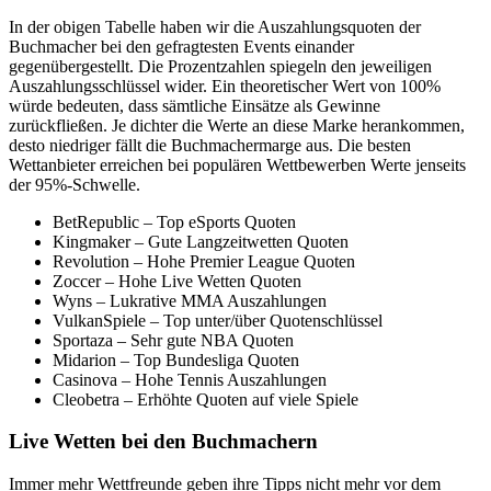
In der obigen Tabelle haben wir die Auszahlungsquoten der
Buchmacher bei den gefragtesten Events einander
gegenübergestellt. Die Prozentzahlen spiegeln den jeweiligen
Auszahlungsschlüssel wider. Ein theoretischer Wert von 100%
würde bedeuten, dass sämtliche Einsätze als Gewinne
zurückfließen. Je dichter die Werte an diese Marke herankommen,
desto niedriger fällt die Buchmachermarge aus. Die besten
Wettanbieter erreichen bei populären Wettbewerben Werte jenseits
der 95%-Schwelle.
BetRepublic – Top eSports Quoten
Kingmaker – Gute Langzeitwetten Quoten
Revolution – Hohe Premier League Quoten
Zoccer – Hohe Live Wetten Quoten
Wyns – Lukrative MMA Auszahlungen
VulkanSpiele – Top unter/über Quotenschlüssel
Sportaza – Sehr gute NBA Quoten
Midarion – Top Bundesliga Quoten
Casinova – Hohe Tennis Auszahlungen
Cleobetra – Erhöhte Quoten auf viele Spiele
Live Wetten bei den Buchmachern
Immer mehr Wettfreunde geben ihre Tipps nicht mehr vor dem