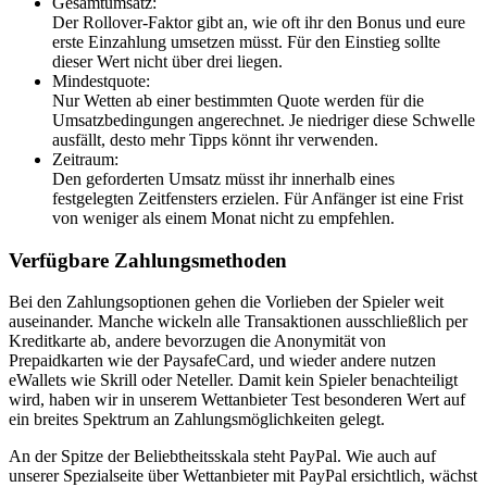
Gesamtumsatz:
Der Rollover-Faktor gibt an, wie oft ihr den Bonus und eure
erste Einzahlung umsetzen müsst. Für den Einstieg sollte
dieser Wert nicht über drei liegen.
Mindestquote:
Nur Wetten ab einer bestimmten Quote werden für die
Umsatzbedingungen angerechnet. Je niedriger diese Schwelle
ausfällt, desto mehr Tipps könnt ihr verwenden.
Zeitraum:
Den geforderten Umsatz müsst ihr innerhalb eines
festgelegten Zeitfensters erzielen. Für Anfänger ist eine Frist
von weniger als einem Monat nicht zu empfehlen.
Verfügbare Zahlungsmethoden
Bei den Zahlungsoptionen gehen die Vorlieben der Spieler weit
auseinander. Manche wickeln alle Transaktionen ausschließlich per
Kreditkarte ab, andere bevorzugen die Anonymität von
Prepaidkarten wie der PaysafeCard, und wieder andere nutzen
eWallets wie Skrill oder Neteller. Damit kein Spieler benachteiligt
wird, haben wir in unserem Wettanbieter Test besonderen Wert auf
ein breites Spektrum an Zahlungsmöglichkeiten gelegt.
An der Spitze der Beliebtheitsskala steht PayPal. Wie auch auf
unserer Spezialseite über Wettanbieter mit PayPal ersichtlich, wächst