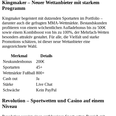
Kingmaker – Neuer Wettanbieter mit starkem
Programm
Kingmaker begeistert mit dutzenden Sportarten im Portfolio –
darunter auch die gefragten MMA-Wettmärkte. Bestandskunden
profitieren von einem wöchentlichen Aufladebonus bis zu 500€
sowie einem Kombiboost von bis zu 100%, der Mehrfach-Wetten
besonders attraktiv gestaltet. Für alle, die Vielfalt und starke
Promotions schätzen, ist dieser neue Wettanbieter eine
ausgezeichnete Wahl.
Merkmal
Details
Neukundenbonus
200€
Sportarten
45+
Wettmärkte Fußball
800+
Cash out
Ja
Stärke
Live Chat
Schwäche
Kein PayPal
Revolution – Sportwetten und Casino auf einem
Niveau