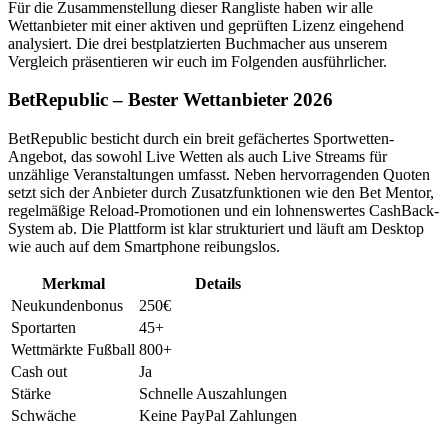
Für die Zusammenstellung dieser Rangliste haben wir alle
Wettanbieter mit einer aktiven und geprüften Lizenz eingehend
analysiert. Die drei bestplatzierten Buchmacher aus unserem
Vergleich präsentieren wir euch im Folgenden ausführlicher.
BetRepublic – Bester Wettanbieter 2026
BetRepublic besticht durch ein breit gefächertes Sportwetten-
Angebot, das sowohl Live Wetten als auch Live Streams für
unzählige Veranstaltungen umfasst. Neben hervorragenden Quoten
setzt sich der Anbieter durch Zusatzfunktionen wie den Bet Mentor,
regelmäßige Reload-Promotionen und ein lohnenswertes CashBack-
System ab. Die Plattform ist klar strukturiert und läuft am Desktop
wie auch auf dem Smartphone reibungslos.
Merkmal
Details
Neukundenbonus
250€
Sportarten
45+
Wettmärkte Fußball
800+
Cash out
Ja
Stärke
Schnelle Auszahlungen
Schwäche
Keine PayPal Zahlungen