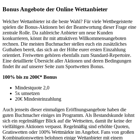
Bonus Angebote der Online Wettanbieter
Welcher Wettanbieter ist die beste Wahl? Für viele Wettbegeisterte
spielen die Bonus-Aktionen bei der Beantwortung dieser Frage eine
zentrale Rolle. Da zahlreiche Anbieter um neue Kunden
konkurrieren, könnt ihr mit attraktiven Willkommensangeboten
rechnen. Die meisten Buchmacher stellen euch ein zusätzliches
Guthaben bereit, das sich an der Höhe eurer ersten Einzahlung
orientiert. Freiwetten gehören ebenfalls zum Standard-Repertoire.
Eine detaillierte Übersicht aller Aktionen und deren Bedingungen
findet ihr auf unserer Seite zum Sportwetten Bonus.
100% bis zu 200€* Bonus
Mindestquote 2,0
5x umsetzen
20€ Mindesteinzahlung
Auch jenseits dieser einmaligen Eröffnungsangebote haben die
guten Buchmacher einiges im Programm. Als Bestandskunde lohnt
sich ein regelmäßiger Blick auf die Wettseiten, damit ihr keine der
vielfältigen Aktionen verpasst. Regelmäßig sind erhöhte Quoten,
Gratiswetten oder 100% Wettmärkte im Angebot. Fans von großen
Kombinationswetten belohnen einige Wettanbieter mit einem