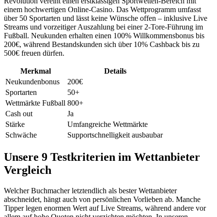
Revolution vereint einen erstklassigen Sportwetten-Bereich mit
einem hochwertigen Online-Casino. Das Wettprogramm umfasst
über 50 Sportarten und lässt keine Wünsche offen – inklusive Live
Streams und vorzeitiger Auszahlung bei einer 2-Tore-Führung im
Fußball. Neukunden erhalten einen 100% Willkommensbonus bis
200€, während Bestandskunden sich über 10% Cashback bis zu
500€ freuen dürfen.
Merkmal
Details
Neukundenbonus
200€
Sportarten
50+
Wettmärkte Fußball
800+
Cash out
Ja
Stärke
Umfangreiche Wettmärkte
Schwäche
Supportschnelligkeit ausbaubar
Unsere 9 Testkriterien im Wettanbieter
Vergleich
Welcher Buchmacher letztendlich als bester Wettanbieter
abschneidet, hängt auch von persönlichen Vorlieben ab. Manche
Tipper legen enormen Wert auf Live Streams, während andere vor
allem auf hohe Quoten nicht verzichten möchten. In unseren