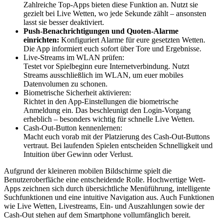
Zahlreiche Top-Apps bieten diese Funktion an. Nutzt sie
gezielt bei Live Wetten, wo jede Sekunde zählt – ansonsten
lasst sie besser deaktiviert.
Push-Benachrichtigungen und Quoten-Alarme
einrichten:
Konfiguriert Alarme für eure gesetzten Wetten.
Die App informiert euch sofort über Tore und Ergebnisse.
Live-Streams im WLAN prüfen:
Testet vor Spielbeginn eure Internetverbindung. Nutzt
Streams ausschließlich im WLAN, um euer mobiles
Datenvolumen zu schonen.
Biometrische Sicherheit aktivieren:
Richtet in den App-Einstellungen die biometrische
Anmeldung ein. Das beschleunigt den Login-Vorgang
erheblich – besonders wichtig für schnelle Live Wetten.
Cash-Out-Button kennenlernen:
Macht euch vorab mit der Platzierung des Cash-Out-Buttons
vertraut. Bei laufenden Spielen entscheiden Schnelligkeit und
Intuition über Gewinn oder Verlust.
Aufgrund der kleineren mobilen Bildschirme spielt die
Benutzeroberfläche eine entscheidende Rolle. Hochwertige Wett-
Apps zeichnen sich durch übersichtliche Menüführung, intelligente
Suchfunktionen und eine intuitive Navigation aus. Auch Funktionen
wie Live Wetten, Livestreams, Ein- und Auszahlungen sowie der
Cash-Out stehen auf dem Smartphone vollumfänglich bereit.