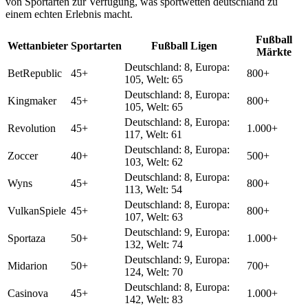
von Sportarten zur Verfügung, was sportwetten deutschland zu
einem echten Erlebnis macht.
Fußball
Wettanbieter
Sportarten
Fußball Ligen
Märkte
Deutschland: 8, Europa:
BetRepublic
45+
800+
105, Welt: 65
Deutschland: 8, Europa:
Kingmaker
45+
800+
105, Welt: 65
Deutschland: 8, Europa:
Revolution
45+
1.000+
117, Welt: 61
Deutschland: 8, Europa:
Zoccer
40+
500+
103, Welt: 62
Deutschland: 8, Europa:
Wyns
45+
800+
113, Welt: 54
Deutschland: 8, Europa:
VulkanSpiele
45+
800+
107, Welt: 63
Deutschland: 9, Europa:
Sportaza
50+
1.000+
132, Welt: 74
Deutschland: 9, Europa:
Midarion
50+
700+
124, Welt: 70
Deutschland: 8, Europa:
Casinova
45+
1.000+
142, Welt: 83