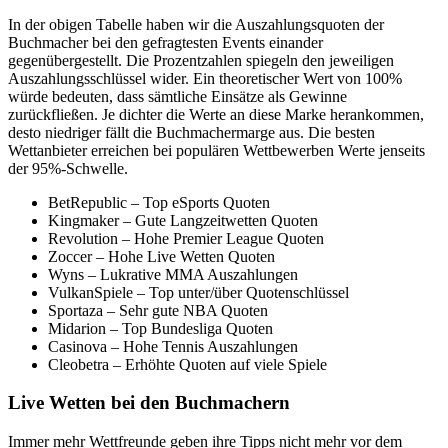
In der obigen Tabelle haben wir die Auszahlungsquoten der
Buchmacher bei den gefragtesten Events einander
gegenübergestellt. Die Prozentzahlen spiegeln den jeweiligen
Auszahlungsschlüssel wider. Ein theoretischer Wert von 100%
würde bedeuten, dass sämtliche Einsätze als Gewinne
zurückfließen. Je dichter die Werte an diese Marke herankommen,
desto niedriger fällt die Buchmachermarge aus. Die besten
Wettanbieter erreichen bei populären Wettbewerben Werte jenseits
der 95%-Schwelle.
BetRepublic – Top eSports Quoten
Kingmaker – Gute Langzeitwetten Quoten
Revolution – Hohe Premier League Quoten
Zoccer – Hohe Live Wetten Quoten
Wyns – Lukrative MMA Auszahlungen
VulkanSpiele – Top unter/über Quotenschlüssel
Sportaza – Sehr gute NBA Quoten
Midarion – Top Bundesliga Quoten
Casinova – Hohe Tennis Auszahlungen
Cleobetra – Erhöhte Quoten auf viele Spiele
Live Wetten bei den Buchmachern
Immer mehr Wettfreunde geben ihre Tipps nicht mehr vor dem