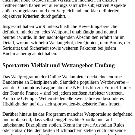
Testberichten haben wir allerdings sämtliche subjektiven Aspekte
außen vor gelassen und den Vergleich anhand klar definierter,
objektiver Kriterien durchgeführt.
Insgesamt haben wir 9 unterschiedliche Bewertungsbereiche
definiert, mit denen jedes Wettportal unabhängig und neutral
beurteilt wurde. In den nachfolgenden Abschnitten erfahrt ihr im
Detail, worauf wir beim Wettangebot, den Quoten, dem Bonus, der
Seriosität und Sicherheit sowie weiteren Faktoren bei jedem
Buchmacher geachtet haben.
Sportarten-Vielfalt und Wettangebot-Umfang
Das Wettprogramm der Online Wettanbieter deckt eine enorme
Bandbreite an Disziplinen ab. Sämtliche populären Wettbewerbe –
von der Champions League über die NFL bis hin zur Formel 1 oder
der Tour de France – sind bei jedem seriösen Anbieter vertreten.
Auch die Olympia Wetten stellen alle zwei Jahre ein besonderes
Highlight dar, auf das sich sportwetten-begeisterte Fans freuen.
Darüber hinaus ist das Programm mancher Wettportale so tiefgehend
und umfassend, dass selbst eingefleischte Sportkenner auf
unbekannte Disziplinen stoßen. Kennt ihr etwa Australian Rules
oder Futsal? Bei den besten Buchmachern stehen euch Dutzende