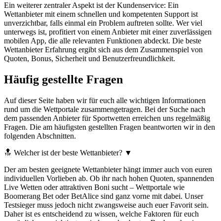
Ein weiterer zentraler Aspekt ist der Kundenservice: Ein
Wettanbieter mit einem schnellen und kompetenten Support ist
unverzichtbar, falls einmal ein Problem auftreten sollte. Wer viel
unterwegs ist, profitiert von einem Anbieter mit einer zuverlässigen
mobilen App, die alle relevanten Funktionen abdeckt. Die beste
Wettanbieter Erfahrung ergibt sich aus dem Zusammenspiel von
Quoten, Bonus, Sicherheit und Benutzerfreundlichkeit.
Häufig gestellte Fragen
Auf dieser Seite haben wir für euch alle wichtigen Informationen
rund um die Wettportale zusammengetragen. Bei der Suche nach
dem passenden Anbieter für Sportwetten erreichen uns regelmäßig
Fragen. Die am häufigsten gestellten Fragen beantworten wir in den
folgenden Abschnitten.
🔝 Welcher ist der beste Wettanbieter?
▼
Der am besten geeignete Wettanbieter hängt immer auch von euren
individuellen Vorlieben ab. Ob ihr nach hohen Quoten, spannenden
Live Wetten oder attraktiven Boni sucht – Wettportale wie
Boomerang Bet oder BetAlice sind ganz vorne mit dabei. Unser
Testsieger muss jedoch nicht zwangsweise auch euer Favorit sein.
Daher ist es entscheidend zu wissen, welche Faktoren für euch