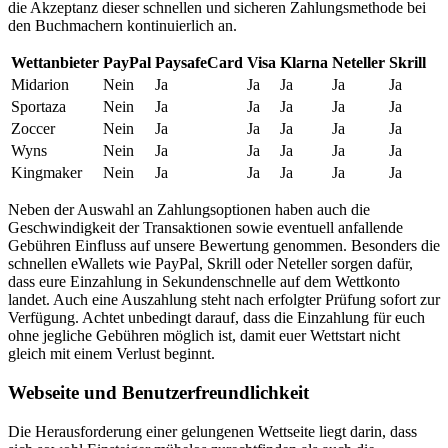
die Akzeptanz dieser schnellen und sicheren Zahlungsmethode bei
den Buchmachern kontinuierlich an.
Wettanbieter
PayPal
PaysafeCard
Visa
Klarna
Neteller
Skrill
Midarion
Nein
Ja
Ja
Ja
Ja
Ja
Sportaza
Nein
Ja
Ja
Ja
Ja
Ja
Zoccer
Nein
Ja
Ja
Ja
Ja
Ja
Wyns
Nein
Ja
Ja
Ja
Ja
Ja
Kingmaker
Nein
Ja
Ja
Ja
Ja
Ja
Neben der Auswahl an Zahlungsoptionen haben auch die
Geschwindigkeit der Transaktionen sowie eventuell anfallende
Gebühren Einfluss auf unsere Bewertung genommen. Besonders die
schnellen eWallets wie PayPal, Skrill oder Neteller sorgen dafür,
dass eure Einzahlung in Sekundenschnelle auf dem Wettkonto
landet. Auch eine Auszahlung steht nach erfolgter Prüfung sofort zur
Verfügung. Achtet unbedingt darauf, dass die Einzahlung für euch
ohne jegliche Gebühren möglich ist, damit euer Wettstart nicht
gleich mit einem Verlust beginnt.
Webseite und Benutzerfreundlichkeit
Die Herausforderung einer gelungenen Wettseite liegt darin, dass