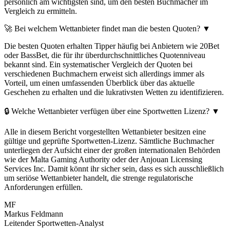
persönlich am wichtigsten sind, um den besten Buchmacher im
Vergleich zu ermitteln.
🚀 Bei welchem Wettanbieter findet man die besten Quoten?
▼
Die besten Quoten erhalten Tipper häufig bei Anbietern wie 20Bet
oder BassBet, die für ihr überdurchschnittliches Quotenniveau
bekannt sind. Ein systematischer Vergleich der Quoten bei
verschiedenen Buchmachern erweist sich allerdings immer als
Vorteil, um einen umfassenden Überblick über das aktuelle
Geschehen zu erhalten und die lukrativsten Wetten zu identifizieren.
🔒 Welche Wettanbieter verfügen über eine Sportwetten Lizenz?
▼
Alle in diesem Bericht vorgestellten Wettanbieter besitzen eine
gültige und geprüfte Sportwetten-Lizenz. Sämtliche Buchmacher
unterliegen der Aufsicht einer der großen internationalen Behörden
wie der Malta Gaming Authority oder der Anjouan Licensing
Services Inc. Damit könnt ihr sicher sein, dass es sich ausschließlich
um seriöse Wettanbieter handelt, die strenge regulatorische
Anforderungen erfüllen.
MF
Markus Feldmann
Leitender Sportwetten-Analyst