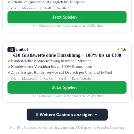
Attraktive Quotenboosts täglich für Topspiele
✓
Visa
Mastercard
Skrill
Neteller
Jetzt Spielen →
18+ | Glücksspiel kann süchtig machen | AGB gelten
Unibet
4.6
★
#5
€10 Gratiswette ohne Einzahlung + 100% bis zu €100
Kinderleichte Kontoeröffnung in unter 3 Minuten
✓
Kombiwetten-Verstärker bis zu 100% Bonusquote
✓
Zuverlässiger Kundenservice auf Deutsch per Chat und E-Mail
✓
Visa
Mastercard
PayPal
Skrill
Bank Transfer
Jetzt Spielen →
18+ | Glücksspiel kann süchtig machen | AGB gelten
5 Weitere Casinos anzeigen ▼
Nur 18+. Glücksspiel kann abhängig machen. AGB gelten.
BeGambleAware.org