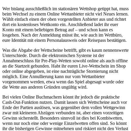
Wer bislang ausschließlich im stationären Wettshop getippt hat, muss
beim Wechsel zu einem Online Wettanbieter nicht viel Neues lernen.
Wählt einfach einen der oben vorgestellten Anbieter aus und richtet
dort ein kostenloses Wettkonto ein. Anschließend ladet ihr euer
Konto mit einem beliebigen Betrag auf – und schon kann es
losgehen. Nach der Anmeldung müsst ihr, wie auch im Wettbüro,
eure Identität mit einem Personalausweis oder Reisepass bestätigen.
Was die Abgabe der Wettscheine betrifft, gibt es kaum nennenswerte
Unterschiede. Durch die elektronischen Systeme ist der
Annahmeschluss für Pre-Play-Wetten sowohl online als auch offline
an die Startzeit gebunden. Habt ihr euren Live-Wettschein im Shop
oder online abgegeben, ist eine nachträgliche Stornierung nicht
möglich. Eine Annullierung kann nur vom Wettanbieter
vorgenommen werden, etwa wenn das Spiel abgesagt wurde oder
die Wette aus anderen Gründen ungültig wird.
Bei vielen Online Buchmachern könnt ihr jedoch die praktische
Cash-Out-Funktion nutzen. Damit lassen sich Wettscheine auch vor
Ende der Partien auslösen, was gegenüber dem vollen Wettgewinn
zwar mit kleineren Abzügen verbunden ist, aber einen vorzeitigen
Gewinn sicherstellt. Besonders sinnvoll ist dies bei Kombiwetten,
wenn nur noch eine oder wenige Einzelwetten offen sind. So könnt
ihr die bisherigen Gewinne mitnehmen und riskiert nicht den Verlust