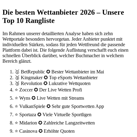
Die besten Wettanbieter 2026 – Unsere
Top 10 Rangliste
Im Rahmen unserer detaillierten Analyse haben sich zehn
Wettportale besonders hervorgetan. Jeder Anbieter punktet mit
individuellen Stärken, sodass für jeden Wettfreund die passende
Plattform dabei ist. Die folgende Auflistung verschafft euch einen
schnellen Überblick darüber, welcher Buchmacher in welchem
Bereich glänzt.
🥇 BetRepublic ✪ Bester Wettanbieter im Mai
🥈 Kingmaker ✪ Top eSports Wettanbieter
🥉 Revolution ✪ Lukrative Wettquoten
⭐ Zoccer ✪ Der Live Wetten Profi
⭐ Wyns ✪ Live Wetten mit Streams
⭐ VulkanSpiele ✪ Sehr gute Sportwetten App
⭐ Sportaza ✪ Viele Virtuelle Sportligen
⭐ Midarion ✪ Zahlreiche Langzeitwetten
⭐ Casinova ✪ Erhöhte Quoten