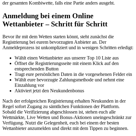
der gesamten Kombiwette, falls eine Partie anders ausgeht.
Anmeldung bei einem Online
Wettanbieter – Schritt für Schritt
Bevor ihr mit dem Wetten starten könnt, steht zunächst die
Registrierung bei eurem bevorzugten Anbieter an. Der
Anmeldeprozess ist unkompliziert und in wenigen Schritten erledigt:
Wählt einen Wettanbieter aus unserer Top 10 Liste aus
Öffnet die Registrierungsseite mit einem Klick auf den
entsprechenden Button
Tragt eure persönlichen Daten in die vorgesehenen Felder ein
Wählt eure bevorzugte Zahlungsmethode und nehmt eine
Einzahlung vor
Aktiviert jetzt den Neukundenbonus
Nach der erfolgreichen Registrierung erhalten Neukunden in der
Regel sofort Zugang zu sämtlichen Funktionen der Plattform.
Sobald die Verifizierung abgeschlossen ist, stehen euch alle
Wettmärkte, Live Wetten und Bonus-Aktionen uneingeschränkt zur
Verfügung. Nutzt die Gelegenheit, euch bei einem der besten
Wettanbieter anzumelden und direkt mit dem Tippen zu beginnen.