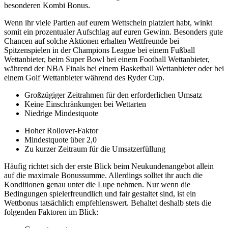
besonderen Kombi Bonus.
Wenn ihr viele Partien auf eurem Wettschein platziert habt, winkt
somit ein prozentualer Aufschlag auf euren Gewinn. Besonders gute
Chancen auf solche Aktionen erhalten Wettfreunde bei
Spitzenspielen in der Champions League bei einem Fußball
Wettanbieter, beim Super Bowl bei einem Football Wettanbieter,
während der NBA Finals bei einem Basketball Wettanbieter oder bei
einem Golf Wettanbieter während des Ryder Cup.
Großzügiger Zeitrahmen für den erforderlichen Umsatz
Keine Einschränkungen bei Wettarten
Niedrige Mindestquote
Hoher Rollover-Faktor
Mindestquote über 2,0
Zu kurzer Zeitraum für die Umsatzerfüllung
Häufig richtet sich der erste Blick beim Neukundenangebot allein
auf die maximale Bonussumme. Allerdings solltet ihr auch die
Konditionen genau unter die Lupe nehmen. Nur wenn die
Bedingungen spielerfreundlich und fair gestaltet sind, ist ein
Wettbonus tatsächlich empfehlenswert. Behaltet deshalb stets die
folgenden Faktoren im Blick: