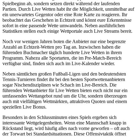
Spielbeginn ab, sondern setzen direkt während der laufenden
Partien. Durch Live Wetten habt ihr die Möglichkeit, unmittelbar auf
ein unerwartetes Gegentor oder eine Rote Karte zu reagieren. Ihr
beobachtet das Geschehen in Echtzeit und könnt eure Erkenntnisse
sofort in eine passende Wette umwandeln. Neben ausführlichen
Statistiken stellen euch einige Wettportale auch Live Streams bereit.
Noch vor wenigen Jahren boten die Anbieter nur eine begrenzte
Anzahl an Echtzeit-Wetten pro Tag an. Inzwischen haben die
führenden Buchmacher täglich hunderte Live Wetten in ihrem
Programm. Nahezu alle Sportarten, die im Pre-Match-Bereich
verfügbar sind, finden sich auch im Live-Kalender wieder.
Neben sämtlichen großen Fußball-Ligen und den bedeutendsten
Tennis-Turnieren findet ihr bei den besten Sportwettenanbietern
sogar Nischendisziplinen wie Schach im Live-Bereich. Die
führenden Wettanbieter für Live Wetten bieten euch nicht nur ein
umfassendes Wettangebot rund um die Uhr, sondern überzeugen
auch mit vielfältigen Wettmärkten, attraktiven Quoten und einem
speziellen Live Bonus.
Besonders in den Schlussminuten eines Spiels ergeben sich
interessante Wettgelegenheiten. Wenn eine Mannschaft knapp in
Rückstand liegt, wird häufig alles nach vorne geworfen – oft auch
der Torwart bei Standardsituationen. Diese Offensivtaktik öffnet