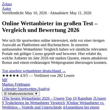
Zelara
Autor
Veröffentlicht: May 10, 2026
·
Aktualisiert: May 11, 2026
Online Wettanbieter im großen Test –
Vergleich und Bewertung 2026
Wer sich für sportwetten online interessiert, steht vor einer riesigen
Auswahl an Plattformen und Buchmachern. In unserem
umfassenden Wettanbieter Vergleich haben wir sämtliche relevanten
Portale mit gültiger Lizenz geprüft und bewertet. Hier erfahrt ihr,
welche Anbieter im Jahr 2026 mit starken Quoten, einem attraktiven
Bonus und einem erstklassigen Wettprogramm überzeugen konnten.
Top ansehen wettanbieter deutschland →
★★★★★
4.9/5 — Verifiziert von 282 Lesern
MF
Markus Feldmann
Leitender Sportwetten-Analyst
☰
Inhaltsverzeichnis
▼
1
Die besten Wettanbieter 2026 – Unsere Top 10 Rangliste
2
Unsere
9 Testkriterien im Wettanbieter Vergleich
3
Online Wettanbieter vs.
Wettbüros – Vorteile und Unterschiede
4
Anmeldung bei einem