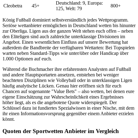
Deutschland: 9, Europa:
Cleobetra
45+
800+
125, Welt: 79
König Fußball dominiert selbstverständlich jedes Wettprogramm.
Seriöse wettanbieter ermöglichen in Deutschland wetten bis hinunter
zur Oberliga. Ligen aus der ganzen Welt stehen euch offen – neben
den Eliteligen sind auch zahlreiche unterklassige Divisionen im
Angebot. Einen wesentlichen Einfluss auf unsere Bewertung hat
außerdem die Bandbreite der verfügbaren Wettarten: Bei Topspielen
warten neben Standard-Tipps wie unter/über oder Handicap über
1.000 Optionen auf euch.
Während die Buchmacher ihre erfahrensten Analysten auf Fußball
und andere Hauptsportarten ansetzen, entstehen bei weniger
beachteten Disziplinen wie Volleyball oder in unterklassigen Ligen
häufig analytische Lücken. Genau hier eröffnen sich für euch
Chancen auf sogenannte "Value Bets" – also wetten, bei denen eure
eigene Einschätzung zur Wahrscheinlichkeit eines Ergebnisses
höher liegt, als es die angebotene Quote widerspiegelt. Der
Schlüssel dazu ist fundiertes Spezialwissen in einer Nische, mit dem
ihr einen Informationsvorsprung gegenüber einem Anbieter erzielen
könnt.
Quoten der Sportwetten Anbieter im Vergleich