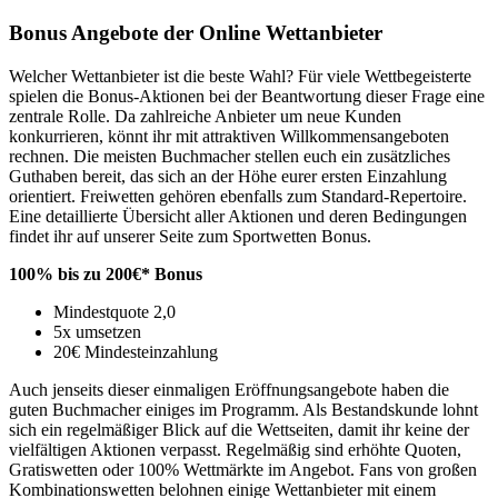
Bonus Angebote der Online Wettanbieter
Welcher Wettanbieter ist die beste Wahl? Für viele Wettbegeisterte
spielen die Bonus-Aktionen bei der Beantwortung dieser Frage eine
zentrale Rolle. Da zahlreiche Anbieter um neue Kunden
konkurrieren, könnt ihr mit attraktiven Willkommensangeboten
rechnen. Die meisten Buchmacher stellen euch ein zusätzliches
Guthaben bereit, das sich an der Höhe eurer ersten Einzahlung
orientiert. Freiwetten gehören ebenfalls zum Standard-Repertoire.
Eine detaillierte Übersicht aller Aktionen und deren Bedingungen
findet ihr auf unserer Seite zum Sportwetten Bonus.
100% bis zu 200€* Bonus
Mindestquote 2,0
5x umsetzen
20€ Mindesteinzahlung
Auch jenseits dieser einmaligen Eröffnungsangebote haben die
guten Buchmacher einiges im Programm. Als Bestandskunde lohnt
sich ein regelmäßiger Blick auf die Wettseiten, damit ihr keine der
vielfältigen Aktionen verpasst. Regelmäßig sind erhöhte Quoten,
Gratiswetten oder 100% Wettmärkte im Angebot. Fans von großen
Kombinationswetten belohnen einige Wettanbieter mit einem