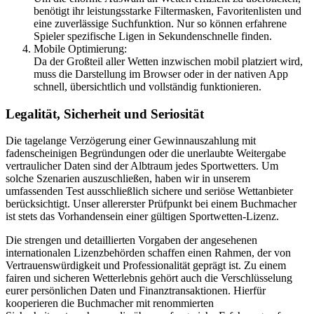
benötigt ihr leistungsstarke Filtermasken, Favoritenlisten und
eine zuverlässige Suchfunktion. Nur so können erfahrene
Spieler spezifische Ligen in Sekundenschnelle finden.
Mobile Optimierung:
Da der Großteil aller Wetten inzwischen mobil platziert wird,
muss die Darstellung im Browser oder in der nativen App
schnell, übersichtlich und vollständig funktionieren.
Legalität, Sicherheit und Seriosität
Die tagelange Verzögerung einer Gewinnauszahlung mit
fadenscheinigen Begründungen oder die unerlaubte Weitergabe
vertraulicher Daten sind der Albtraum jedes Sportwetters. Um
solche Szenarien auszuschließen, haben wir in unserem
umfassenden Test ausschließlich sichere und seriöse Wettanbieter
berücksichtigt. Unser allererster Prüfpunkt bei einem Buchmacher
ist stets das Vorhandensein einer gültigen Sportwetten-Lizenz.
Die strengen und detaillierten Vorgaben der angesehenen
internationalen Lizenzbehörden schaffen einen Rahmen, der von
Vertrauenswürdigkeit und Professionalität geprägt ist. Zu einem
fairen und sicheren Wetterlebnis gehört auch die Verschlüsselung
eurer persönlichen Daten und Finanztransaktionen. Hierfür
kooperieren die Buchmacher mit renommierten