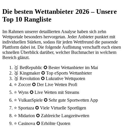
Die besten Wettanbieter 2026 – Unsere
Top 10 Rangliste
Im Rahmen unserer detaillierten Analyse haben sich zehn
Wettportale besonders hervorgetan. Jeder Anbieter punktet mit
individuellen Stärken, sodass für jeden Wettfreund die passende
Plattform dabei ist. Die folgende Auflistung verschafft euch einen
schnellen Überblick darüber, welcher Buchmacher in welchem
Bereich glänzt.
🥇 BetRepublic ✪ Bester Wettanbieter im Mai
🥈 Kingmaker ✪ Top eSports Wettanbieter
🥉 Revolution ✪ Lukrative Wettquoten
⭐ Zoccer ✪ Der Live Wetten Profi
⭐ Wyns ✪ Live Wetten mit Streams
⭐ VulkanSpiele ✪ Sehr gute Sportwetten App
⭐ Sportaza ✪ Viele Virtuelle Sportligen
⭐ Midarion ✪ Zahlreiche Langzeitwetten
⭐ Casinova ✪ Erhöhte Quoten