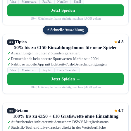
Visa
Mastercard
PayPal
Neteller
Skrill
Jetzt Spielen →
18+ | Glücksspiel kann süchtig machen | AGB gelten
⚡ Schnelle Auszahlung
Tipico
4.8
★
#3
50% bis zu €150 Einzahlungsbonus für neue Spieler
Auszahlungen in unter 2 Stunden garantiert
✓
Deutschlands bekannteste Sportwetten-Marke seit 2004
✓
Nahtlose mobile App mit Echtzeit-Push-Benachrichtigungen
✓
Visa
Mastercard
PayPal
Bank Transfer
Jetzt Spielen →
18+ | Glücksspiel kann süchtig machen | AGB gelten
Betano
4.7
★
#4
100% bis zu €150 + €10 Gratiswette ohne Einzahlung
Aufstrebender Anbieter mit deutschem DSWV-Mitgliedsstatus
✓
Statistik-Tool und Live-Tracker direkt in der Wettoberfläche
✓