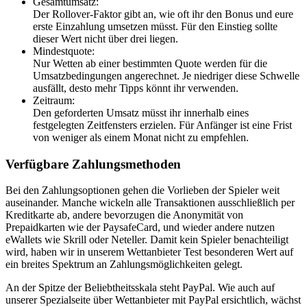
Gesamtumsatz:
Der Rollover-Faktor gibt an, wie oft ihr den Bonus und eure
erste Einzahlung umsetzen müsst. Für den Einstieg sollte
dieser Wert nicht über drei liegen.
Mindestquote:
Nur Wetten ab einer bestimmten Quote werden für die
Umsatzbedingungen angerechnet. Je niedriger diese Schwelle
ausfällt, desto mehr Tipps könnt ihr verwenden.
Zeitraum:
Den geforderten Umsatz müsst ihr innerhalb eines
festgelegten Zeitfensters erzielen. Für Anfänger ist eine Frist
von weniger als einem Monat nicht zu empfehlen.
Verfügbare Zahlungsmethoden
Bei den Zahlungsoptionen gehen die Vorlieben der Spieler weit
auseinander. Manche wickeln alle Transaktionen ausschließlich per
Kreditkarte ab, andere bevorzugen die Anonymität von
Prepaidkarten wie der PaysafeCard, und wieder andere nutzen
eWallets wie Skrill oder Neteller. Damit kein Spieler benachteiligt
wird, haben wir in unserem Wettanbieter Test besonderen Wert auf
ein breites Spektrum an Zahlungsmöglichkeiten gelegt.
An der Spitze der Beliebtheitsskala steht PayPal. Wie auch auf
unserer Spezialseite über Wettanbieter mit PayPal ersichtlich, wächst