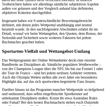
Testberichten haben wir allerdings sämtliche subjektiven Aspekte
außen vor gelassen und den Vergleich anhand klar definierter,
objektiver Kriterien durchgeführt.
Insgesamt haben wir 9 unterschiedliche Bewertungsbereiche
definiert, mit denen jedes Wettportal unabhängig und neutral
beurteilt wurde. In den nachfolgenden Abschnitten erfahrt ihr im
Detail, worauf wir beim Wettangebot, den Quoten, dem Bonus, der
Seriosität und Sicherheit sowie weiteren Faktoren bei jedem
Buchmacher geachtet haben.
Sportarten-Vielfalt und Wettangebot-Umfang
Das Wettprogramm der Online Wettanbieter deckt eine enorme
Bandbreite an Disziplinen ab. Sämtliche populären Wettbewerbe –
von der Champions League über die NFL bis hin zur Formel 1 oder
der Tour de France – sind bei jedem seriösen Anbieter vertreten.
Auch die Olympia Wetten stellen alle zwei Jahre ein besonderes
Highlight dar, auf das sich sportwetten-begeisterte Fans freuen.
Darüber hinaus ist das Programm mancher Wettportale so tiefgehend
und umfassend, dass selbst eingefleischte Sportkenner auf
unbekannte Disziplinen stoßen. Kennt ihr etwa Australian Rules
oder Futsal? Bei den besten Buchmachern stehen euch Dutzende