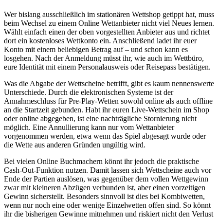
Wer bislang ausschließlich im stationären Wettshop getippt hat, muss
beim Wechsel zu einem Online Wettanbieter nicht viel Neues lernen.
Wählt einfach einen der oben vorgestellten Anbieter aus und richtet
dort ein kostenloses Wettkonto ein. Anschließend ladet ihr euer
Konto mit einem beliebigen Betrag auf – und schon kann es
losgehen. Nach der Anmeldung müsst ihr, wie auch im Wettbüro,
eure Identität mit einem Personalausweis oder Reisepass bestätigen.
Was die Abgabe der Wettscheine betrifft, gibt es kaum nennenswerte
Unterschiede. Durch die elektronischen Systeme ist der
Annahmeschluss für Pre-Play-Wetten sowohl online als auch offline
an die Startzeit gebunden. Habt ihr euren Live-Wettschein im Shop
oder online abgegeben, ist eine nachträgliche Stornierung nicht
möglich. Eine Annullierung kann nur vom Wettanbieter
vorgenommen werden, etwa wenn das Spiel abgesagt wurde oder
die Wette aus anderen Gründen ungültig wird.
Bei vielen Online Buchmachern könnt ihr jedoch die praktische
Cash-Out-Funktion nutzen. Damit lassen sich Wettscheine auch vor
Ende der Partien auslösen, was gegenüber dem vollen Wettgewinn
zwar mit kleineren Abzügen verbunden ist, aber einen vorzeitigen
Gewinn sicherstellt. Besonders sinnvoll ist dies bei Kombiwetten,
wenn nur noch eine oder wenige Einzelwetten offen sind. So könnt
ihr die bisherigen Gewinne mitnehmen und riskiert nicht den Verlust