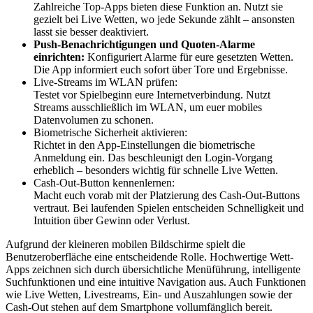
Zahlreiche Top-Apps bieten diese Funktion an. Nutzt sie
gezielt bei Live Wetten, wo jede Sekunde zählt – ansonsten
lasst sie besser deaktiviert.
Push-Benachrichtigungen und Quoten-Alarme
einrichten:
Konfiguriert Alarme für eure gesetzten Wetten.
Die App informiert euch sofort über Tore und Ergebnisse.
Live-Streams im WLAN prüfen:
Testet vor Spielbeginn eure Internetverbindung. Nutzt
Streams ausschließlich im WLAN, um euer mobiles
Datenvolumen zu schonen.
Biometrische Sicherheit aktivieren:
Richtet in den App-Einstellungen die biometrische
Anmeldung ein. Das beschleunigt den Login-Vorgang
erheblich – besonders wichtig für schnelle Live Wetten.
Cash-Out-Button kennenlernen:
Macht euch vorab mit der Platzierung des Cash-Out-Buttons
vertraut. Bei laufenden Spielen entscheiden Schnelligkeit und
Intuition über Gewinn oder Verlust.
Aufgrund der kleineren mobilen Bildschirme spielt die
Benutzeroberfläche eine entscheidende Rolle. Hochwertige Wett-
Apps zeichnen sich durch übersichtliche Menüführung, intelligente
Suchfunktionen und eine intuitive Navigation aus. Auch Funktionen
wie Live Wetten, Livestreams, Ein- und Auszahlungen sowie der
Cash-Out stehen auf dem Smartphone vollumfänglich bereit.