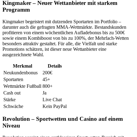
Kingmaker – Neuer Wettanbieter mit starkem
Programm
Kingmaker begeistert mit dutzenden Sportarten im Portfolio –
darunter auch die gefragten MMA-Wettmärkte. Bestandskunden
profitieren von einem wöchentlichen Aufladebonus bis zu 500€
sowie einem Kombiboost von bis zu 100%, der Mehrfach-Wetten
besonders attraktiv gestaltet. Für alle, die Vielfalt und starke
Promotions schätzen, ist dieser neue Wettanbieter eine
ausgezeichnete Wahl.
Merkmal
Details
Neukundenbonus
200€
Sportarten
45+
Wettmärkte Fußball
800+
Cash out
Ja
Stärke
Live Chat
Schwäche
Kein PayPal
Revolution – Sportwetten und Casino auf einem
Niveau