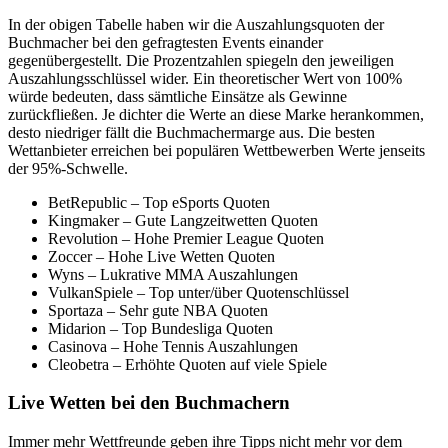
In der obigen Tabelle haben wir die Auszahlungsquoten der
Buchmacher bei den gefragtesten Events einander
gegenübergestellt. Die Prozentzahlen spiegeln den jeweiligen
Auszahlungsschlüssel wider. Ein theoretischer Wert von 100%
würde bedeuten, dass sämtliche Einsätze als Gewinne
zurückfließen. Je dichter die Werte an diese Marke herankommen,
desto niedriger fällt die Buchmachermarge aus. Die besten
Wettanbieter erreichen bei populären Wettbewerben Werte jenseits
der 95%-Schwelle.
BetRepublic – Top eSports Quoten
Kingmaker – Gute Langzeitwetten Quoten
Revolution – Hohe Premier League Quoten
Zoccer – Hohe Live Wetten Quoten
Wyns – Lukrative MMA Auszahlungen
VulkanSpiele – Top unter/über Quotenschlüssel
Sportaza – Sehr gute NBA Quoten
Midarion – Top Bundesliga Quoten
Casinova – Hohe Tennis Auszahlungen
Cleobetra – Erhöhte Quoten auf viele Spiele
Live Wetten bei den Buchmachern
Immer mehr Wettfreunde geben ihre Tipps nicht mehr vor dem