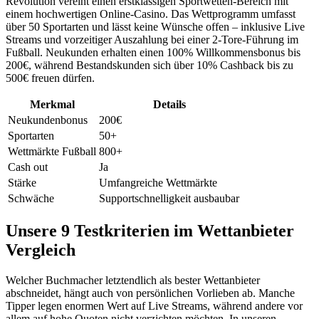
Revolution vereint einen erstklassigen Sportwetten-Bereich mit
einem hochwertigen Online-Casino. Das Wettprogramm umfasst
über 50 Sportarten und lässt keine Wünsche offen – inklusive Live
Streams und vorzeitiger Auszahlung bei einer 2-Tore-Führung im
Fußball. Neukunden erhalten einen 100% Willkommensbonus bis
200€, während Bestandskunden sich über 10% Cashback bis zu
500€ freuen dürfen.
Merkmal
Details
Neukundenbonus
200€
Sportarten
50+
Wettmärkte Fußball
800+
Cash out
Ja
Stärke
Umfangreiche Wettmärkte
Schwäche
Supportschnelligkeit ausbaubar
Unsere 9 Testkriterien im Wettanbieter
Vergleich
Welcher Buchmacher letztendlich als bester Wettanbieter
abschneidet, hängt auch von persönlichen Vorlieben ab. Manche
Tipper legen enormen Wert auf Live Streams, während andere vor
allem auf hohe Quoten nicht verzichten möchten. In unseren