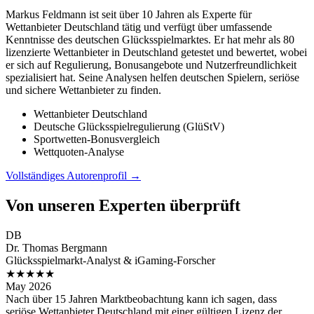
Markus Feldmann ist seit über 10 Jahren als Experte für
Wettanbieter Deutschland tätig und verfügt über umfassende
Kenntnisse des deutschen Glücksspielmarktes. Er hat mehr als 80
lizenzierte Wettanbieter in Deutschland getestet und bewertet, wobei
er sich auf Regulierung, Bonusangebote und Nutzerfreundlichkeit
spezialisiert hat. Seine Analysen helfen deutschen Spielern, seriöse
und sichere Wettanbieter zu finden.
Wettanbieter Deutschland
Deutsche Glücksspielregulierung (GlüStV)
Sportwetten-Bonusvergleich
Wettquoten-Analyse
Vollständiges Autorenprofil →
Von unseren Experten überprüft
DB
Dr. Thomas Bergmann
Glücksspielmarkt-Analyst & iGaming-Forscher
★★★★★
May 2026
Nach über 15 Jahren Marktbeobachtung kann ich sagen, dass
seriöse Wettanbieter Deutschland mit einer gültigen Lizenz der