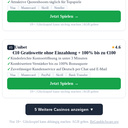
Attraktive Quotenboosts täglich für Topspiele
✓
Visa
Mastercard
Skrill
Neteller
Jetzt Spielen →
18+ | Glücksspiel kann süchtig machen | AGB gelten
Unibet
4.6
★
#5
€10 Gratiswette ohne Einzahlung + 100% bis zu €100
Kinderleichte Kontoeröffnung in unter 3 Minuten
✓
Kombiwetten-Verstärker bis zu 100% Bonusquote
✓
Zuverlässiger Kundenservice auf Deutsch per Chat und E-Mail
✓
Visa
Mastercard
PayPal
Skrill
Bank Transfer
Jetzt Spielen →
18+ | Glücksspiel kann süchtig machen | AGB gelten
5 Weitere Casinos anzeigen ▼
Nur 18+. Glücksspiel kann abhängig machen. AGB gelten.
BeGambleAware.org