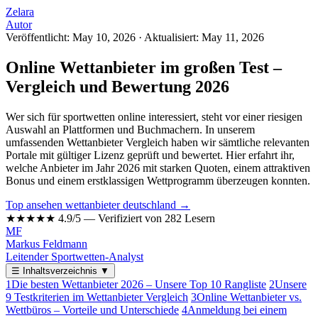
Zelara
Autor
Veröffentlicht: May 10, 2026
·
Aktualisiert: May 11, 2026
Online Wettanbieter im großen Test –
Vergleich und Bewertung 2026
Wer sich für sportwetten online interessiert, steht vor einer riesigen
Auswahl an Plattformen und Buchmachern. In unserem
umfassenden Wettanbieter Vergleich haben wir sämtliche relevanten
Portale mit gültiger Lizenz geprüft und bewertet. Hier erfahrt ihr,
welche Anbieter im Jahr 2026 mit starken Quoten, einem attraktiven
Bonus und einem erstklassigen Wettprogramm überzeugen konnten.
Top ansehen wettanbieter deutschland →
★★★★★
4.9/5 — Verifiziert von 282 Lesern
MF
Markus Feldmann
Leitender Sportwetten-Analyst
☰
Inhaltsverzeichnis
▼
1
Die besten Wettanbieter 2026 – Unsere Top 10 Rangliste
2
Unsere
9 Testkriterien im Wettanbieter Vergleich
3
Online Wettanbieter vs.
Wettbüros – Vorteile und Unterschiede
4
Anmeldung bei einem