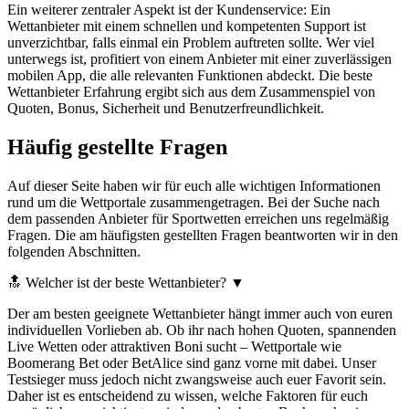
Ein weiterer zentraler Aspekt ist der Kundenservice: Ein
Wettanbieter mit einem schnellen und kompetenten Support ist
unverzichtbar, falls einmal ein Problem auftreten sollte. Wer viel
unterwegs ist, profitiert von einem Anbieter mit einer zuverlässigen
mobilen App, die alle relevanten Funktionen abdeckt. Die beste
Wettanbieter Erfahrung ergibt sich aus dem Zusammenspiel von
Quoten, Bonus, Sicherheit und Benutzerfreundlichkeit.
Häufig gestellte Fragen
Auf dieser Seite haben wir für euch alle wichtigen Informationen
rund um die Wettportale zusammengetragen. Bei der Suche nach
dem passenden Anbieter für Sportwetten erreichen uns regelmäßig
Fragen. Die am häufigsten gestellten Fragen beantworten wir in den
folgenden Abschnitten.
🔝 Welcher ist der beste Wettanbieter?
▼
Der am besten geeignete Wettanbieter hängt immer auch von euren
individuellen Vorlieben ab. Ob ihr nach hohen Quoten, spannenden
Live Wetten oder attraktiven Boni sucht – Wettportale wie
Boomerang Bet oder BetAlice sind ganz vorne mit dabei. Unser
Testsieger muss jedoch nicht zwangsweise auch euer Favorit sein.
Daher ist es entscheidend zu wissen, welche Faktoren für euch