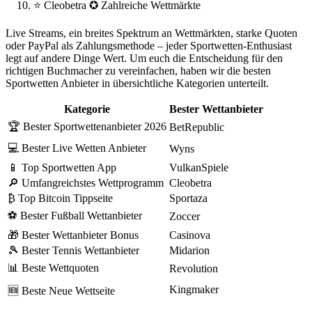
⭐ Cleobetra ✪ Zahlreiche Wettmärkte
Live Streams, ein breites Spektrum an Wettmärkten, starke Quoten
oder PayPal als Zahlungsmethode – jeder Sportwetten-Enthusiast
legt auf andere Dinge Wert. Um euch die Entscheidung für den
richtigen Buchmacher zu vereinfachen, haben wir die besten
Sportwetten Anbieter in übersichtliche Kategorien unterteilt.
Kategorie
Bester Wettanbieter
🏆 Bester Sportwettenanbieter 2026
BetRepublic
💻 Bester Live Wetten Anbieter
Wyns
📱 Top Sportwetten App
VulkanSpiele
🔎 Umfangreichstes Wettprogramm
Cleobetra
₿ Top Bitcoin Tippseite
Sportaza
⚽ Bester Fußball Wettanbieter
Zoccer
🎁 Bester Wettanbieter Bonus
Casinova
🎾 Bester Tennis Wettanbieter
Midarion
📊 Beste Wettquoten
Revolution
Kingmaker
🆕 Beste Neue Wettseite