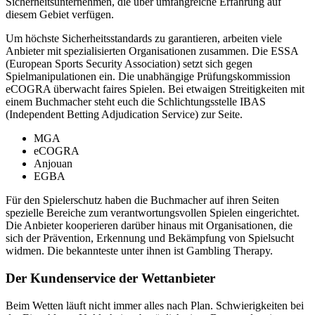
Sicherheitsunternehmen, die über umfangreiche Erfahrung auf
diesem Gebiet verfügen.
Um höchste Sicherheitsstandards zu garantieren, arbeiten viele
Anbieter mit spezialisierten Organisationen zusammen. Die ESSA
(European Sports Security Association) setzt sich gegen
Spielmanipulationen ein. Die unabhängige Prüfungskommission
eCOGRA überwacht faires Spielen. Bei etwaigen Streitigkeiten mit
einem Buchmacher steht euch die Schlichtungsstelle IBAS
(Independent Betting Adjudication Service) zur Seite.
MGA
eCOGRA
Anjouan
EGBA
Für den Spielerschutz haben die Buchmacher auf ihren Seiten
spezielle Bereiche zum verantwortungsvollen Spielen eingerichtet.
Die Anbieter kooperieren darüber hinaus mit Organisationen, die
sich der Prävention, Erkennung und Bekämpfung von Spielsucht
widmen. Die bekannteste unter ihnen ist Gambling Therapy.
Der Kundenservice der Wettanbieter
Beim Wetten läuft nicht immer alles nach Plan. Schwierigkeiten bei