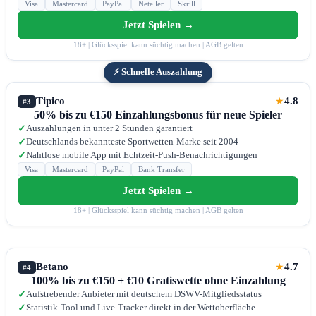
Visa
Mastercard
PayPal
Neteller
Skrill
Jetzt Spielen →
18+ | Glücksspiel kann süchtig machen | AGB gelten
⚡ Schnelle Auszahlung
Tipico
4.8
★
#3
50% bis zu €150 Einzahlungsbonus für neue Spieler
Auszahlungen in unter 2 Stunden garantiert
✓
Deutschlands bekannteste Sportwetten-Marke seit 2004
✓
Nahtlose mobile App mit Echtzeit-Push-Benachrichtigungen
✓
Visa
Mastercard
PayPal
Bank Transfer
Jetzt Spielen →
18+ | Glücksspiel kann süchtig machen | AGB gelten
Betano
4.7
★
#4
100% bis zu €150 + €10 Gratiswette ohne Einzahlung
Aufstrebender Anbieter mit deutschem DSWV-Mitgliedsstatus
✓
Statistik-Tool und Live-Tracker direkt in der Wettoberfläche
✓