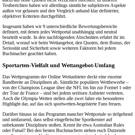
Testberichten haben wir allerdings sämtliche subjektiven Aspekte
außen vor gelassen und den Vergleich anhand klar definierter,
objektiver Kriterien durchgeführt.
Insgesamt haben wir 9 unterschiedliche Bewertungsbereiche
definiert, mit denen jedes Wettportal unabhängig und neutral
beurteilt wurde. In den nachfolgenden Abschnitten erfahrt ihr im
Detail, worauf wir beim Wettangebot, den Quoten, dem Bonus, der
Seriosität und Sicherheit sowie weiteren Faktoren bei jedem
Buchmacher geachtet haben.
Sportarten-Vielfalt und Wettangebot-Umfang
Das Wettprogramm der Online Wettanbieter deckt eine enorme
Bandbreite an Disziplinen ab. Sämtliche populären Wettbewerbe –
von der Champions League über die NFL bis hin zur Formel 1 oder
der Tour de France – sind bei jedem seriösen Anbieter vertreten.
Auch die Olympia Wetten stellen alle zwei Jahre ein besonderes
Highlight dar, auf das sich sportwetten-begeisterte Fans freuen.
Darüber hinaus ist das Programm mancher Wettportale so tiefgehend
und umfassend, dass selbst eingefleischte Sportkenner auf
unbekannte Disziplinen stoßen. Kennt ihr etwa Australian Rules
oder Futsal? Bei den besten Buchmachern stehen euch Dutzende