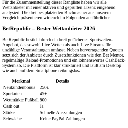
Für die Zusammenstellung dieser Rangliste haben wir alle
Wettanbieter mit einer aktiven und geprüften Lizenz eingehend
analysiert. Die drei bestplatzierten Buchmacher aus unserem
Vergleich präsentieren wir euch im Folgenden ausführlicher.
BetRepublic – Bester Wettanbieter 2026
BetRepublic besticht durch ein breit gefächertes Sportwetten-
Angebot, das sowohl Live Wetten als auch Live Streams für
unzählige Veranstaltungen umfasst. Neben hervorragenden Quoten
setzt sich der Anbieter durch Zusatzfunktionen wie den Bet Mentor,
regelmäßige Reload-Promotionen und ein lohnenswertes CashBack-
System ab. Die Plattform ist klar strukturiert und läuft am Desktop
wie auch auf dem Smartphone reibungslos.
Merkmal
Details
Neukundenbonus
250€
Sportarten
45+
Wettmärkte Fußball
800+
Cash out
Ja
Stärke
Schnelle Auszahlungen
Schwäche
Keine PayPal Zahlungen