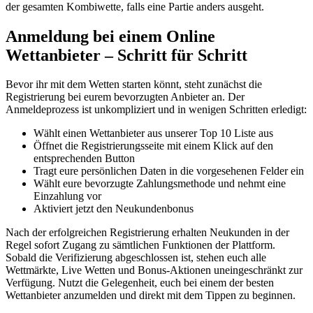
der gesamten Kombiwette, falls eine Partie anders ausgeht.
Anmeldung bei einem Online
Wettanbieter – Schritt für Schritt
Bevor ihr mit dem Wetten starten könnt, steht zunächst die
Registrierung bei eurem bevorzugten Anbieter an. Der
Anmeldeprozess ist unkompliziert und in wenigen Schritten erledigt:
Wählt einen Wettanbieter aus unserer Top 10 Liste aus
Öffnet die Registrierungsseite mit einem Klick auf den
entsprechenden Button
Tragt eure persönlichen Daten in die vorgesehenen Felder ein
Wählt eure bevorzugte Zahlungsmethode und nehmt eine
Einzahlung vor
Aktiviert jetzt den Neukundenbonus
Nach der erfolgreichen Registrierung erhalten Neukunden in der
Regel sofort Zugang zu sämtlichen Funktionen der Plattform.
Sobald die Verifizierung abgeschlossen ist, stehen euch alle
Wettmärkte, Live Wetten und Bonus-Aktionen uneingeschränkt zur
Verfügung. Nutzt die Gelegenheit, euch bei einem der besten
Wettanbieter anzumelden und direkt mit dem Tippen zu beginnen.