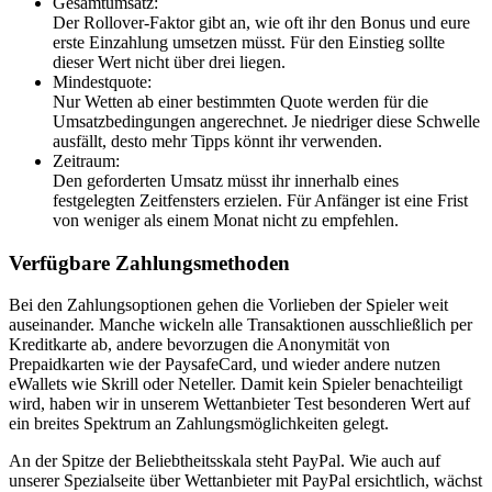
Gesamtumsatz:
Der Rollover-Faktor gibt an, wie oft ihr den Bonus und eure
erste Einzahlung umsetzen müsst. Für den Einstieg sollte
dieser Wert nicht über drei liegen.
Mindestquote:
Nur Wetten ab einer bestimmten Quote werden für die
Umsatzbedingungen angerechnet. Je niedriger diese Schwelle
ausfällt, desto mehr Tipps könnt ihr verwenden.
Zeitraum:
Den geforderten Umsatz müsst ihr innerhalb eines
festgelegten Zeitfensters erzielen. Für Anfänger ist eine Frist
von weniger als einem Monat nicht zu empfehlen.
Verfügbare Zahlungsmethoden
Bei den Zahlungsoptionen gehen die Vorlieben der Spieler weit
auseinander. Manche wickeln alle Transaktionen ausschließlich per
Kreditkarte ab, andere bevorzugen die Anonymität von
Prepaidkarten wie der PaysafeCard, und wieder andere nutzen
eWallets wie Skrill oder Neteller. Damit kein Spieler benachteiligt
wird, haben wir in unserem Wettanbieter Test besonderen Wert auf
ein breites Spektrum an Zahlungsmöglichkeiten gelegt.
An der Spitze der Beliebtheitsskala steht PayPal. Wie auch auf
unserer Spezialseite über Wettanbieter mit PayPal ersichtlich, wächst