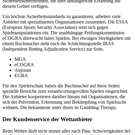
Sicherheitsunternehmen, die über umfangreiche Erfahrung auf
diesem Gebiet verfügen.
Um höchste Sicherheitsstandards zu garantieren, arbeiten viele
Anbieter mit spezialisierten Organisationen zusammen. Die ESSA
(European Sports Security Association) setzt sich gegen
Spielmanipulationen ein. Die unabhängige Prüfungskommission
eCOGRA überwacht faires Spielen. Bei etwaigen Streitigkeiten mit
einem Buchmacher steht euch die Schlichtungsstelle IBAS
(Independent Betting Adjudication Service) zur Seite.
MGA
eCOGRA
Anjouan
EGBA
Für den Spielerschutz haben die Buchmacher auf ihren Seiten
spezielle Bereiche zum verantwortungsvollen Spielen eingerichtet.
Die Anbieter kooperieren darüber hinaus mit Organisationen, die
sich der Prävention, Erkennung und Bekämpfung von Spielsucht
widmen. Die bekannteste unter ihnen ist Gambling Therapy.
Der Kundenservice der Wettanbieter
Beim Wetten läuft nicht immer alles nach Plan. Schwierigkeiten bei