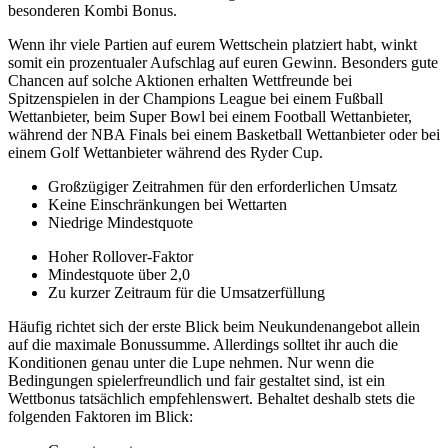
besonderen Kombi Bonus.
Wenn ihr viele Partien auf eurem Wettschein platziert habt, winkt
somit ein prozentualer Aufschlag auf euren Gewinn. Besonders gute
Chancen auf solche Aktionen erhalten Wettfreunde bei
Spitzenspielen in der Champions League bei einem Fußball
Wettanbieter, beim Super Bowl bei einem Football Wettanbieter,
während der NBA Finals bei einem Basketball Wettanbieter oder bei
einem Golf Wettanbieter während des Ryder Cup.
Großzügiger Zeitrahmen für den erforderlichen Umsatz
Keine Einschränkungen bei Wettarten
Niedrige Mindestquote
Hoher Rollover-Faktor
Mindestquote über 2,0
Zu kurzer Zeitraum für die Umsatzerfüllung
Häufig richtet sich der erste Blick beim Neukundenangebot allein
auf die maximale Bonussumme. Allerdings solltet ihr auch die
Konditionen genau unter die Lupe nehmen. Nur wenn die
Bedingungen spielerfreundlich und fair gestaltet sind, ist ein
Wettbonus tatsächlich empfehlenswert. Behaltet deshalb stets die
folgenden Faktoren im Blick: