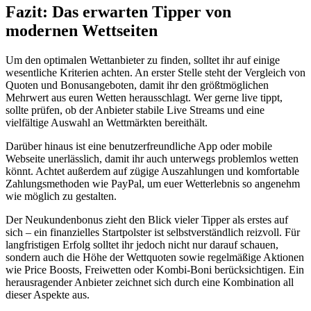
Fazit: Das erwarten Tipper von
modernen Wettseiten
Um den optimalen Wettanbieter zu finden, solltet ihr auf einige
wesentliche Kriterien achten. An erster Stelle steht der Vergleich von
Quoten und Bonusangeboten, damit ihr den größtmöglichen
Mehrwert aus euren Wetten herausschlagt. Wer gerne live tippt,
sollte prüfen, ob der Anbieter stabile Live Streams und eine
vielfältige Auswahl an Wettmärkten bereithält.
Darüber hinaus ist eine benutzerfreundliche App oder mobile
Webseite unerlässlich, damit ihr auch unterwegs problemlos wetten
könnt. Achtet außerdem auf zügige Auszahlungen und komfortable
Zahlungsmethoden wie PayPal, um euer Wetterlebnis so angenehm
wie möglich zu gestalten.
Der Neukundenbonus zieht den Blick vieler Tipper als erstes auf
sich – ein finanzielles Startpolster ist selbstverständlich reizvoll. Für
langfristigen Erfolg solltet ihr jedoch nicht nur darauf schauen,
sondern auch die Höhe der Wettquoten sowie regelmäßige Aktionen
wie Price Boosts, Freiwetten oder Kombi-Boni berücksichtigen. Ein
herausragender Anbieter zeichnet sich durch eine Kombination all
dieser Aspekte aus.