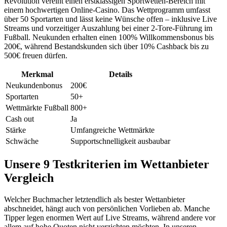
Revolution vereint einen erstklassigen Sportwetten-Bereich mit
einem hochwertigen Online-Casino. Das Wettprogramm umfasst
über 50 Sportarten und lässt keine Wünsche offen – inklusive Live
Streams und vorzeitiger Auszahlung bei einer 2-Tore-Führung im
Fußball. Neukunden erhalten einen 100% Willkommensbonus bis
200€, während Bestandskunden sich über 10% Cashback bis zu
500€ freuen dürfen.
Merkmal
Details
Neukundenbonus
200€
Sportarten
50+
Wettmärkte Fußball
800+
Cash out
Ja
Stärke
Umfangreiche Wettmärkte
Schwäche
Supportschnelligkeit ausbaubar
Unsere 9 Testkriterien im Wettanbieter
Vergleich
Welcher Buchmacher letztendlich als bester Wettanbieter
abschneidet, hängt auch von persönlichen Vorlieben ab. Manche
Tipper legen enormen Wert auf Live Streams, während andere vor
allem auf hohe Quoten nicht verzichten möchten. In unseren