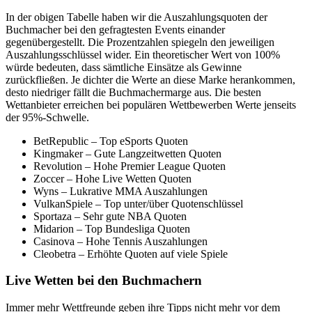
In der obigen Tabelle haben wir die Auszahlungsquoten der
Buchmacher bei den gefragtesten Events einander
gegenübergestellt. Die Prozentzahlen spiegeln den jeweiligen
Auszahlungsschlüssel wider. Ein theoretischer Wert von 100%
würde bedeuten, dass sämtliche Einsätze als Gewinne
zurückfließen. Je dichter die Werte an diese Marke herankommen,
desto niedriger fällt die Buchmachermarge aus. Die besten
Wettanbieter erreichen bei populären Wettbewerben Werte jenseits
der 95%-Schwelle.
BetRepublic – Top eSports Quoten
Kingmaker – Gute Langzeitwetten Quoten
Revolution – Hohe Premier League Quoten
Zoccer – Hohe Live Wetten Quoten
Wyns – Lukrative MMA Auszahlungen
VulkanSpiele – Top unter/über Quotenschlüssel
Sportaza – Sehr gute NBA Quoten
Midarion – Top Bundesliga Quoten
Casinova – Hohe Tennis Auszahlungen
Cleobetra – Erhöhte Quoten auf viele Spiele
Live Wetten bei den Buchmachern
Immer mehr Wettfreunde geben ihre Tipps nicht mehr vor dem