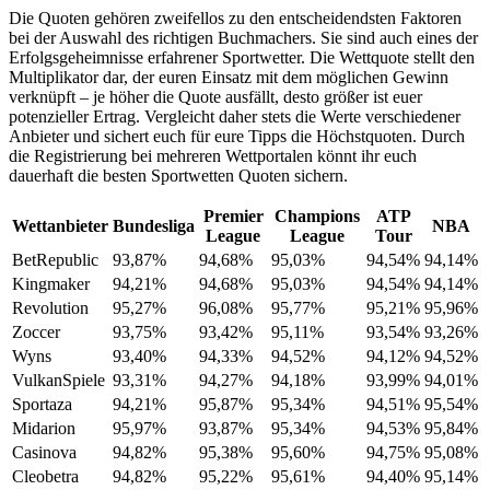
Die Quoten gehören zweifellos zu den entscheidendsten Faktoren
bei der Auswahl des richtigen Buchmachers. Sie sind auch eines der
Erfolgsgeheimnisse erfahrener Sportwetter. Die Wettquote stellt den
Multiplikator dar, der euren Einsatz mit dem möglichen Gewinn
verknüpft – je höher die Quote ausfällt, desto größer ist euer
potenzieller Ertrag. Vergleicht daher stets die Werte verschiedener
Anbieter und sichert euch für eure Tipps die Höchstquoten. Durch
die Registrierung bei mehreren Wettportalen könnt ihr euch
dauerhaft die besten Sportwetten Quoten sichern.
Premier
Champions
ATP
Wettanbieter
Bundesliga
NBA
League
League
Tour
BetRepublic
93,87%
94,68%
95,03%
94,54%
94,14%
Kingmaker
94,21%
94,68%
95,03%
94,54%
94,14%
Revolution
95,27%
96,08%
95,77%
95,21%
95,96%
Zoccer
93,75%
93,42%
95,11%
93,54%
93,26%
Wyns
93,40%
94,33%
94,52%
94,12%
94,52%
VulkanSpiele
93,31%
94,27%
94,18%
93,99%
94,01%
Sportaza
94,21%
95,87%
95,34%
94,51%
95,54%
Midarion
95,97%
93,87%
95,34%
94,53%
95,84%
Casinova
94,82%
95,38%
95,60%
94,75%
95,08%
Cleobetra
94,82%
95,22%
95,61%
94,40%
95,14%