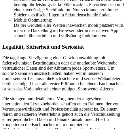
benötigt ihr leistungsstarke Filtermasken, Favoritenlisten und
eine zuverlässige Suchfunktion. Nur so können erfahrene
Spieler spezifische Ligen in Sekundenschnelle finden.
Mobile Optimierung:
Da der Großteil aller Wetten inzwischen mobil platziert wird,
muss die Darstellung im Browser oder in der nativen App
schnell, übersichtlich und vollständig funktionieren.
Legalität, Sicherheit und Seriosität
Die tagelange Verzögerung einer Gewinnauszahlung mit
fadenscheinigen Begründungen oder die unerlaubte Weitergabe
vertraulicher Daten sind der Albtraum jedes Sportwetters. Um
solche Szenarien auszuschließen, haben wir in unserem
umfassenden Test ausschließlich sichere und seriöse Wettanbieter
berücksichtigt. Unser allererster Prüfpunkt bei einem Buchmacher
ist stets das Vorhandensein einer gültigen Sportwetten-Lizenz.
Die strengen und detaillierten Vorgaben der angesehenen
internationalen Lizenzbehörden schaffen einen Rahmen, der von
Vertrauenswürdigkeit und Professionalität geprägt ist. Zu einem
fairen und sicheren Wetterlebnis gehört auch die Verschlüsselung
eurer persönlichen Daten und Finanztransaktionen. Hierfür
kooperieren die Buchmacher mit renommierten