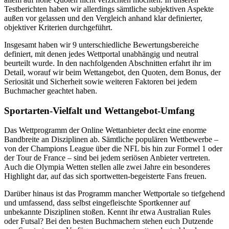
Testberichten haben wir allerdings sämtliche subjektiven Aspekte
außen vor gelassen und den Vergleich anhand klar definierter,
objektiver Kriterien durchgeführt.
Insgesamt haben wir 9 unterschiedliche Bewertungsbereiche
definiert, mit denen jedes Wettportal unabhängig und neutral
beurteilt wurde. In den nachfolgenden Abschnitten erfahrt ihr im
Detail, worauf wir beim Wettangebot, den Quoten, dem Bonus, der
Seriosität und Sicherheit sowie weiteren Faktoren bei jedem
Buchmacher geachtet haben.
Sportarten-Vielfalt und Wettangebot-Umfang
Das Wettprogramm der Online Wettanbieter deckt eine enorme
Bandbreite an Disziplinen ab. Sämtliche populären Wettbewerbe –
von der Champions League über die NFL bis hin zur Formel 1 oder
der Tour de France – sind bei jedem seriösen Anbieter vertreten.
Auch die Olympia Wetten stellen alle zwei Jahre ein besonderes
Highlight dar, auf das sich sportwetten-begeisterte Fans freuen.
Darüber hinaus ist das Programm mancher Wettportale so tiefgehend
und umfassend, dass selbst eingefleischte Sportkenner auf
unbekannte Disziplinen stoßen. Kennt ihr etwa Australian Rules
oder Futsal? Bei den besten Buchmachern stehen euch Dutzende