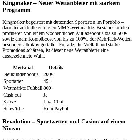
Kingmaker – Neuer Wettanbieter mit starkem
Programm
Kingmaker begeistert mit dutzenden Sportarten im Portfolio –
darunter auch die gefragten MMA-Wettmärkte. Bestandskunden
profitieren von einem wöchentlichen Aufladebonus bis zu 500€
sowie einem Kombiboost von bis zu 100%, der Mehrfach-Wetten
besonders attraktiv gestaltet. Für alle, die Vielfalt und starke
Promotions schätzen, ist dieser neue Wettanbieter eine
ausgezeichnete Wahl.
Merkmal
Details
Neukundenbonus
200€
Sportarten
45+
Wettmärkte Fußball
800+
Cash out
Ja
Stärke
Live Chat
Schwäche
Kein PayPal
Revolution – Sportwetten und Casino auf einem
Niveau