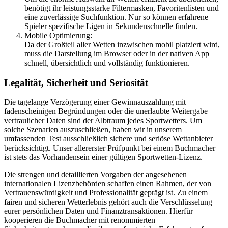
benötigt ihr leistungsstarke Filtermasken, Favoritenlisten und
eine zuverlässige Suchfunktion. Nur so können erfahrene
Spieler spezifische Ligen in Sekundenschnelle finden.
Mobile Optimierung:
Da der Großteil aller Wetten inzwischen mobil platziert wird,
muss die Darstellung im Browser oder in der nativen App
schnell, übersichtlich und vollständig funktionieren.
Legalität, Sicherheit und Seriosität
Die tagelange Verzögerung einer Gewinnauszahlung mit
fadenscheinigen Begründungen oder die unerlaubte Weitergabe
vertraulicher Daten sind der Albtraum jedes Sportwetters. Um
solche Szenarien auszuschließen, haben wir in unserem
umfassenden Test ausschließlich sichere und seriöse Wettanbieter
berücksichtigt. Unser allererster Prüfpunkt bei einem Buchmacher
ist stets das Vorhandensein einer gültigen Sportwetten-Lizenz.
Die strengen und detaillierten Vorgaben der angesehenen
internationalen Lizenzbehörden schaffen einen Rahmen, der von
Vertrauenswürdigkeit und Professionalität geprägt ist. Zu einem
fairen und sicheren Wetterlebnis gehört auch die Verschlüsselung
eurer persönlichen Daten und Finanztransaktionen. Hierfür
kooperieren die Buchmacher mit renommierten