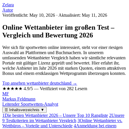
Zelara
Autor
Veröffentlicht: May 10, 2026
·
Aktualisiert: May 11, 2026
Online Wettanbieter im großen Test –
Vergleich und Bewertung 2026
Wer sich für sportwetten online interessiert, steht vor einer riesigen
Auswahl an Plattformen und Buchmachern. In unserem
umfassenden Wettanbieter Vergleich haben wir sämtliche relevanten
Portale mit gültiger Lizenz geprüft und bewertet. Hier erfahrt ihr,
welche Anbieter im Jahr 2026 mit starken Quoten, einem attraktiven
Bonus und einem erstklassigen Wettprogramm überzeugen konnten.
Top ansehen wettanbieter deutschland →
★★★★★
4.9/5 — Verifiziert von 282 Lesern
MF
Markus Feldmann
Leitender Sportwetten-Analyst
☰
Inhaltsverzeichnis
▼
1
Die besten Wettanbieter 2026 – Unsere Top 10 Rangliste
2
Unsere
9 Testkriterien im Wettanbieter Vergleich
3
Online Wettanbieter vs.
Wettbüros – Vorteile und Unterschiede
4
Anmeldung bei einem