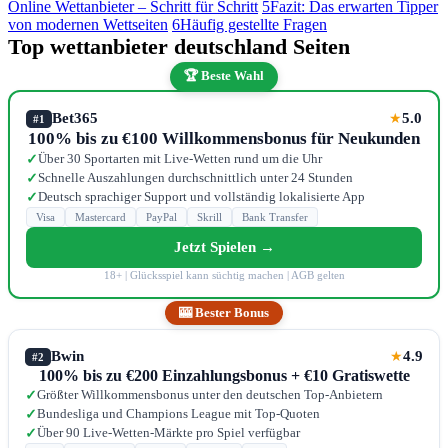
Online Wettanbieter – Schritt für Schritt
5
Fazit: Das erwarten Tipper
von modernen Wettseiten
6
Häufig gestellte Fragen
Top wettanbieter deutschland Seiten
🏆 Beste Wahl
Bet365
5.0
★
#1
100% bis zu €100 Willkommensbonus für Neukunden
Über 30 Sportarten mit Live-Wetten rund um die Uhr
✓
Schnelle Auszahlungen durchschnittlich unter 24 Stunden
✓
Deutsch sprachiger Support und vollständig lokalisierte App
✓
Visa
Mastercard
PayPal
Skrill
Bank Transfer
Jetzt Spielen →
18+ | Glücksspiel kann süchtig machen | AGB gelten
🎰 Bester Bonus
Bwin
4.9
★
#2
100% bis zu €200 Einzahlungsbonus + €10 Gratiswette
Größter Willkommensbonus unter den deutschen Top-Anbietern
✓
Bundesliga und Champions League mit Top-Quoten
✓
Über 90 Live-Wetten-Märkte pro Spiel verfügbar
✓