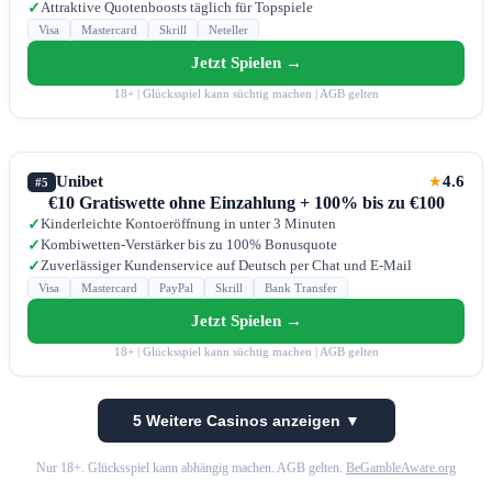
Attraktive Quotenboosts täglich für Topspiele
✓
Visa
Mastercard
Skrill
Neteller
Jetzt Spielen →
18+ | Glücksspiel kann süchtig machen | AGB gelten
Unibet
4.6
★
#5
€10 Gratiswette ohne Einzahlung + 100% bis zu €100
Kinderleichte Kontoeröffnung in unter 3 Minuten
✓
Kombiwetten-Verstärker bis zu 100% Bonusquote
✓
Zuverlässiger Kundenservice auf Deutsch per Chat und E-Mail
✓
Visa
Mastercard
PayPal
Skrill
Bank Transfer
Jetzt Spielen →
18+ | Glücksspiel kann süchtig machen | AGB gelten
5 Weitere Casinos anzeigen ▼
Nur 18+. Glücksspiel kann abhängig machen. AGB gelten.
BeGambleAware.org