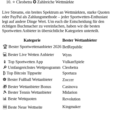
⭐ Cleobetra ✪ Zahlreiche Wettmärkte
Live Streams, ein breites Spektrum an Wettmärkten, starke Quoten
oder PayPal als Zahlungsmethode – jeder Sportwetten-Enthusiast
legt auf andere Dinge Wert. Um euch die Entscheidung für den
richtigen Buchmacher zu vereinfachen, haben wir die besten
Sportwetten Anbieter in übersichtliche Kategorien unterteilt.
Kategorie
Bester Wettanbieter
🏆 Bester Sportwettenanbieter 2026
BetRepublic
💻 Bester Live Wetten Anbieter
Wyns
📱 Top Sportwetten App
VulkanSpiele
🔎 Umfangreichstes Wettprogramm
Cleobetra
₿ Top Bitcoin Tippseite
Sportaza
⚽ Bester Fußball Wettanbieter
Zoccer
🎁 Bester Wettanbieter Bonus
Casinova
🎾 Bester Tennis Wettanbieter
Midarion
📊 Beste Wettquoten
Revolution
Kingmaker
🆕 Beste Neue Wettseite