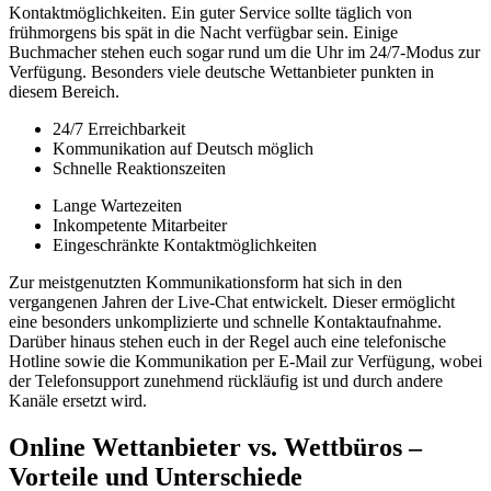
Kontaktmöglichkeiten. Ein guter Service sollte täglich von
frühmorgens bis spät in die Nacht verfügbar sein. Einige
Buchmacher stehen euch sogar rund um die Uhr im 24/7-Modus zur
Verfügung. Besonders viele deutsche Wettanbieter punkten in
diesem Bereich.
24/7 Erreichbarkeit
Kommunikation auf Deutsch möglich
Schnelle Reaktionszeiten
Lange Wartezeiten
Inkompetente Mitarbeiter
Eingeschränkte Kontaktmöglichkeiten
Zur meistgenutzten Kommunikationsform hat sich in den
vergangenen Jahren der Live-Chat entwickelt. Dieser ermöglicht
eine besonders unkomplizierte und schnelle Kontaktaufnahme.
Darüber hinaus stehen euch in der Regel auch eine telefonische
Hotline sowie die Kommunikation per E-Mail zur Verfügung, wobei
der Telefonsupport zunehmend rückläufig ist und durch andere
Kanäle ersetzt wird.
Online Wettanbieter vs. Wettbüros –
Vorteile und Unterschiede