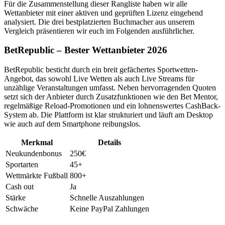
Für die Zusammenstellung dieser Rangliste haben wir alle
Wettanbieter mit einer aktiven und geprüften Lizenz eingehend
analysiert. Die drei bestplatzierten Buchmacher aus unserem
Vergleich präsentieren wir euch im Folgenden ausführlicher.
BetRepublic – Bester Wettanbieter 2026
BetRepublic besticht durch ein breit gefächertes Sportwetten-
Angebot, das sowohl Live Wetten als auch Live Streams für
unzählige Veranstaltungen umfasst. Neben hervorragenden Quoten
setzt sich der Anbieter durch Zusatzfunktionen wie den Bet Mentor,
regelmäßige Reload-Promotionen und ein lohnenswertes CashBack-
System ab. Die Plattform ist klar strukturiert und läuft am Desktop
wie auch auf dem Smartphone reibungslos.
Merkmal
Details
Neukundenbonus
250€
Sportarten
45+
Wettmärkte Fußball
800+
Cash out
Ja
Stärke
Schnelle Auszahlungen
Schwäche
Keine PayPal Zahlungen