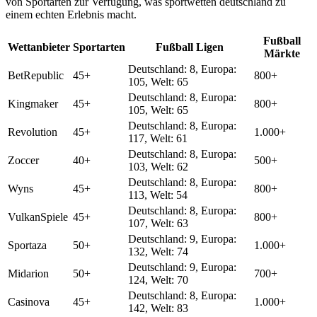
von Sportarten zur Verfügung, was sportwetten deutschland zu
einem echten Erlebnis macht.
Fußball
Wettanbieter
Sportarten
Fußball Ligen
Märkte
Deutschland: 8, Europa:
BetRepublic
45+
800+
105, Welt: 65
Deutschland: 8, Europa:
Kingmaker
45+
800+
105, Welt: 65
Deutschland: 8, Europa:
Revolution
45+
1.000+
117, Welt: 61
Deutschland: 8, Europa:
Zoccer
40+
500+
103, Welt: 62
Deutschland: 8, Europa:
Wyns
45+
800+
113, Welt: 54
Deutschland: 8, Europa:
VulkanSpiele
45+
800+
107, Welt: 63
Deutschland: 9, Europa:
Sportaza
50+
1.000+
132, Welt: 74
Deutschland: 9, Europa:
Midarion
50+
700+
124, Welt: 70
Deutschland: 8, Europa:
Casinova
45+
1.000+
142, Welt: 83