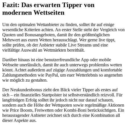
Fazit: Das erwarten Tipper von
modernen Wettseiten
Um den optimalen Wettanbieter zu finden, solltet ihr auf einige
wesentliche Kriterien achten. An erster Stelle steht der Vergleich von
Quoten und Bonusangeboten, damit ihr den größtmöglichen
Mehrwert aus euren Wetten herausschlagt. Wer gerne live tippt,
sollte prüfen, ob der Anbieter stabile Live Streams und eine
vielfältige Auswahl an Wettmärkten bereithält.
Darüber hinaus ist eine benutzerfreundliche App oder mobile
Webseite unerlässlich, damit ihr auch unterwegs problemlos wetten
könnt. Achtet außerdem auf zügige Auszahlungen und komfortable
Zahlungsmethoden wie PayPal, um euer Wetterlebnis so angenehm
wie möglich zu gestalten.
Der Neukundenbonus zieht den Blick vieler Tipper als erstes auf
sich – ein finanzielles Startpolster ist selbstverständlich reizvoll. Für
langfristigen Erfolg solltet ihr jedoch nicht nur darauf schauen,
sondern auch die Höhe der Wettquoten sowie regelmäßige Aktionen
wie Price Boosts, Freiwetten oder Kombi-Boni berücksichtigen. Ein
herausragender Anbieter zeichnet sich durch eine Kombination all
dieser Aspekte aus.