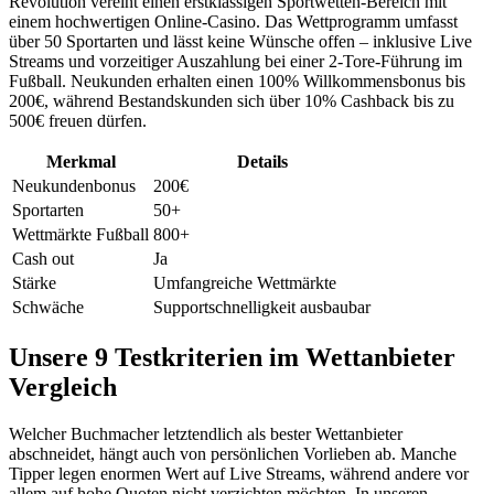
Revolution vereint einen erstklassigen Sportwetten-Bereich mit
einem hochwertigen Online-Casino. Das Wettprogramm umfasst
über 50 Sportarten und lässt keine Wünsche offen – inklusive Live
Streams und vorzeitiger Auszahlung bei einer 2-Tore-Führung im
Fußball. Neukunden erhalten einen 100% Willkommensbonus bis
200€, während Bestandskunden sich über 10% Cashback bis zu
500€ freuen dürfen.
Merkmal
Details
Neukundenbonus
200€
Sportarten
50+
Wettmärkte Fußball
800+
Cash out
Ja
Stärke
Umfangreiche Wettmärkte
Schwäche
Supportschnelligkeit ausbaubar
Unsere 9 Testkriterien im Wettanbieter
Vergleich
Welcher Buchmacher letztendlich als bester Wettanbieter
abschneidet, hängt auch von persönlichen Vorlieben ab. Manche
Tipper legen enormen Wert auf Live Streams, während andere vor
allem auf hohe Quoten nicht verzichten möchten. In unseren