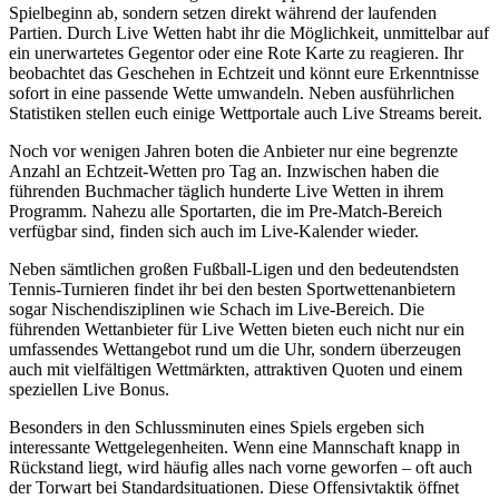
Spielbeginn ab, sondern setzen direkt während der laufenden
Partien. Durch Live Wetten habt ihr die Möglichkeit, unmittelbar auf
ein unerwartetes Gegentor oder eine Rote Karte zu reagieren. Ihr
beobachtet das Geschehen in Echtzeit und könnt eure Erkenntnisse
sofort in eine passende Wette umwandeln. Neben ausführlichen
Statistiken stellen euch einige Wettportale auch Live Streams bereit.
Noch vor wenigen Jahren boten die Anbieter nur eine begrenzte
Anzahl an Echtzeit-Wetten pro Tag an. Inzwischen haben die
führenden Buchmacher täglich hunderte Live Wetten in ihrem
Programm. Nahezu alle Sportarten, die im Pre-Match-Bereich
verfügbar sind, finden sich auch im Live-Kalender wieder.
Neben sämtlichen großen Fußball-Ligen und den bedeutendsten
Tennis-Turnieren findet ihr bei den besten Sportwettenanbietern
sogar Nischendisziplinen wie Schach im Live-Bereich. Die
führenden Wettanbieter für Live Wetten bieten euch nicht nur ein
umfassendes Wettangebot rund um die Uhr, sondern überzeugen
auch mit vielfältigen Wettmärkten, attraktiven Quoten und einem
speziellen Live Bonus.
Besonders in den Schlussminuten eines Spiels ergeben sich
interessante Wettgelegenheiten. Wenn eine Mannschaft knapp in
Rückstand liegt, wird häufig alles nach vorne geworfen – oft auch
der Torwart bei Standardsituationen. Diese Offensivtaktik öffnet