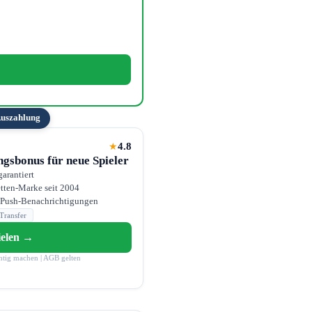
Auszahlung
4.8
★
gsbonus für neue Spieler
arantiert
tten-Marke seit 2004
t-Push-Benachrichtigungen
Transfer
ielen →
htig machen | AGB gelten