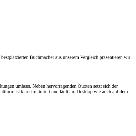
i bestplatzierten Buchmacher aus unserem Vergleich präsentieren wir
altungen umfasst. Neben hervorragenden Quoten setzt sich der
form ist klar strukturiert und läuft am Desktop wie auch auf dem