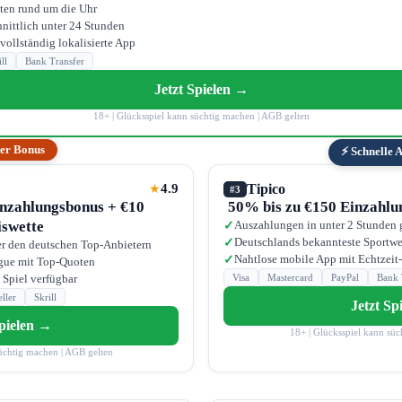
tten rund um die Uhr
nittlich unter 24 Stunden
vollständig lokalisierte App
ll
Bank Transfer
Jetzt Spielen →
18+ | Glücksspiel kann süchtig machen | AGB gelten
ter Bonus
⚡ Schnelle 
Tipico
4.9
★
#3
inzahlungsbonus + €10
50% bis zu €150 Einzahlun
iswette
Auszahlungen in unter 2 Stunden g
✓
Deutschlands bekannteste Sportwe
✓
r den deutschen Top-Anbietern
Nahtlose mobile App mit Echtzei
✓
gue mit Top-Quoten
 Spiel verfügbar
Visa
Mastercard
PayPal
Bank 
ller
Skrill
Jetzt Sp
Spielen →
18+ | Glücksspiel kann süc
süchtig machen | AGB gelten