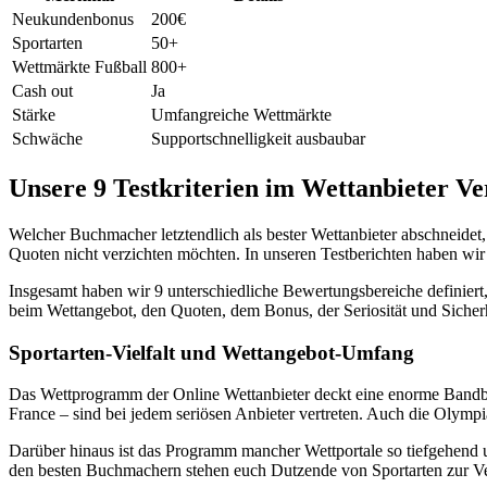
Neukundenbonus
200€
Sportarten
50+
Wettmärkte Fußball
800+
Cash out
Ja
Stärke
Umfangreiche Wettmärkte
Schwäche
Supportschnelligkeit ausbaubar
Unsere 9 Testkriterien im Wettanbieter Ve
Welcher Buchmacher letztendlich als bester Wettanbieter abschneide
Quoten nicht verzichten möchten. In unseren Testberichten haben wir a
Insgesamt haben wir 9 unterschiedliche Bewertungsbereiche definiert,
beim Wettangebot, den Quoten, dem Bonus, der Seriosität und Sicher
Sportarten-Vielfalt und Wettangebot-Umfang
Das Wettprogramm der Online Wettanbieter deckt eine enorme Bandbr
France – sind bei jedem seriösen Anbieter vertreten. Auch die Olympia
Darüber hinaus ist das Programm mancher Wettportale so tiefgehend u
den besten Buchmachern stehen euch Dutzende von Sportarten zur Ve