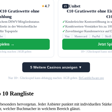
Unibet
4.7
★
#5
 €10 Gratiswette ohne
€10 Gratiswette ohne Ei
ahlung
€1
tschem DSWV-Mitgliedsstatus
Kinderleichte Kontoeröffnung in 
✓
direkt in der Wettoberfläche
Kombiwetten-Verstärker bis zu 1
✓
für Topspiele
Zuverlässiger Kundenservice auf 
✓
ler
Visa
Mastercard
PayPal
Skrill
Spielen →
Jetzt Sp
süchtig machen | AGB gelten
18+ | Glücksspiel kann süc
5 Weitere Casinos anzeigen ▼
Nur 18+. Glücksspiel kann abhängig machen. AGB gelten.
BeGambleAware.org
 10 Rangliste
esonders hervorgetan. Jeder Anbieter punktet mit individuellen Stärken
ber, welcher Buchmacher in welchem Bereich glänzt.