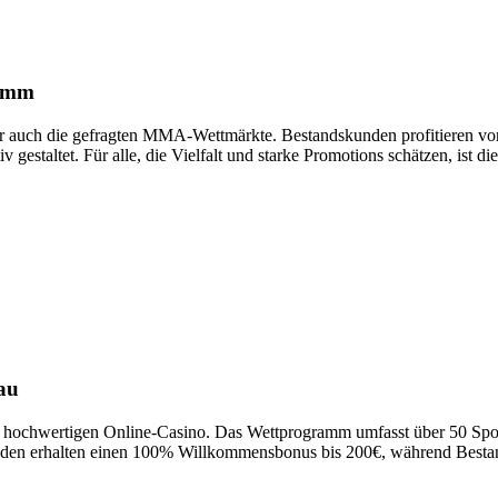
ramm
nter auch die gefragten MMA-Wettmärkte. Bestandskunden profitieren 
estaltet. Für alle, die Vielfalt und starke Promotions schätzen, ist d
au
em hochwertigen Online-Casino. Das Wettprogramm umfasst über 50 Spor
unden erhalten einen 100% Willkommensbonus bis 200€, während Besta