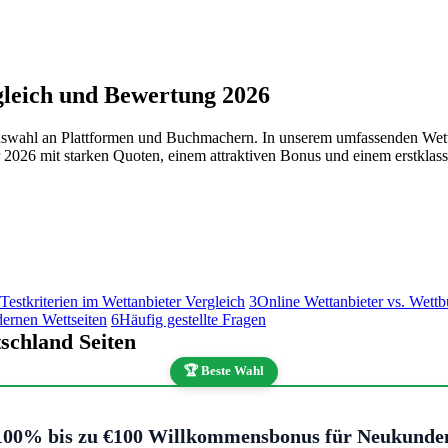
gleich und Bewertung 2026
en Auswahl an Plattformen und Buchmachern. In unserem umfassenden Wetta
ahr 2026 mit starken Quoten, einem attraktiven Bonus und einem erstkl
Testkriterien im Wettanbieter Vergleich
3
Online Wettanbieter vs. Wettb
dernen Wettseiten
6
Häufig gestellte Fragen
schland Seiten
🏆 Beste Wahl
100% bis zu €100 Willkommensbonus für Neukunde