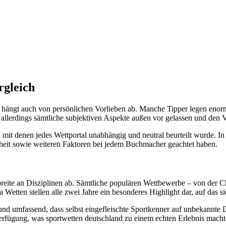
rgleich
t, hängt auch von persönlichen Vorlieben ab. Manche Tipper legen eno
llerdings sämtliche subjektiven Aspekte außen vor gelassen und den Ver
 mit denen jedes Wettportal unabhängig und neutral beurteilt wurde. In
heit sowie weiteren Faktoren bei jedem Buchmacher geachtet haben.
eite an Disziplinen ab. Sämtliche populären Wettbewerbe – von der C
 Wetten stellen alle zwei Jahre ein besonderes Highlight dar, auf das si
nd umfassend, dass selbst eingefleischte Sportkenner auf unbekannte Di
rfügung, was sportwetten deutschland zu einem echten Erlebnis macht