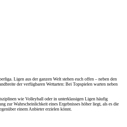
berliga. Ligen aus der ganzen Welt stehen euch offen – neben den
andbreite der verfügbaren Wettarten: Bei Topspielen warten neben
ziplinen wie Volleyball oder in unterklassigen Ligen häufig
g zur Wahrscheinlichkeit eines Ergebnisses höher liegt, als es die
gegenüber einem Anbieter erzielen könnt.