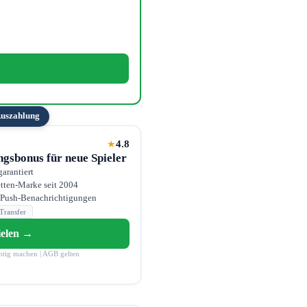
Auszahlung
4.8
★
gsbonus für neue Spieler
arantiert
tten-Marke seit 2004
t-Push-Benachrichtigungen
Transfer
ielen →
htig machen | AGB gelten