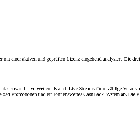
r mit einer aktiven und geprüften Lizenz eingehend analysiert. Die dre
t, das sowohl Live Wetten als auch Live Streams für unzählige Veranst
load-Promotionen und ein lohnenswertes CashBack-System ab. Die Platt