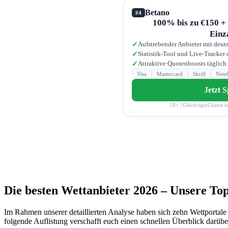
Betano
#4
100% bis zu €150 +
Einz
Aufstrebender Anbieter mit deu
✓
Statistik-Tool und Live-Tracker 
✓
Attraktive Quotenboosts täglich 
✓
Visa
Mastercard
Skrill
Netel
Jetzt 
18+ | Glücksspiel kann 
Die besten Wettanbieter 2026 – Unsere Top
Im Rahmen unserer detaillierten Analyse haben sich zehn Wettportale b
folgende Auflistung verschafft euch einen schnellen Überblick darü