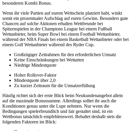
besonderen Kombi Bonus.
Wenn ihr viele Partien auf eurem Wettschein platziert habt, winkt
somit ein prozentualer Aufschlag auf euren Gewinn. Besonders gute
Chancen auf solche Aktionen erhalten Wettfreunde bei
Spitzenspielen in der Champions League bei einem Fußball
Wettanbieter, beim Super Bowl bei einem Football Wettanbieter,
während der NBA Finals bei einem Basketball Wettanbieter oder bei
einem Golf Wettanbieter während des Ryder Cup.
Großzügiger Zeitrahmen für den erforderlichen Umsatz
Keine Einschränkungen bei Wettarten
Niedrige Mindestquote
Hoher Rollover-Faktor
Mindestquote über 2,0
Zu kurzer Zeitraum für die Umsatzerfüllung
Häufig richtet sich der erste Blick beim Neukundenangebot allein
auf die maximale Bonussumme. Allerdings solltet ihr auch die
Konditionen genau unter die Lupe nehmen. Nur wenn die
Bedingungen spielerfreundlich und fair gestaltet sind, ist ein
Wettbonus tatsächlich empfehlenswert. Behaltet deshalb stets die
folgenden Faktoren im Blick: