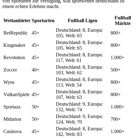
von Sportarten zur Verfügung, was sportwetten deutschland zu
einem echten Erlebnis macht.
Fußball
Wettanbieter
Sportarten
Fußball Ligen
Märkte
Deutschland: 8, Europa:
BetRepublic
45+
800+
105, Welt: 65
Deutschland: 8, Europa:
Kingmaker
45+
800+
105, Welt: 65
Deutschland: 8, Europa:
Revolution
45+
1.000+
117, Welt: 61
Deutschland: 8, Europa:
Zoccer
40+
500+
103, Welt: 62
Deutschland: 8, Europa:
Wyns
45+
800+
113, Welt: 54
Deutschland: 8, Europa:
VulkanSpiele
45+
800+
107, Welt: 63
Deutschland: 9, Europa:
Sportaza
50+
1.000+
132, Welt: 74
Deutschland: 9, Europa:
Midarion
50+
700+
124, Welt: 70
Deutschland: 8, Europa:
Casinova
45+
1.000+
142, Welt: 83