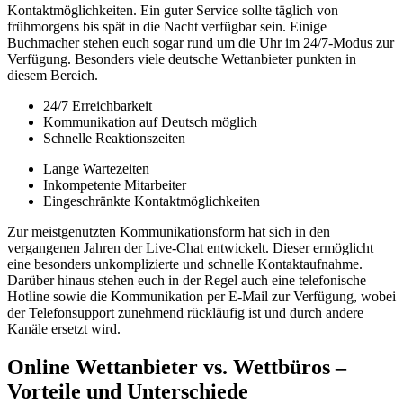
Kontaktmöglichkeiten. Ein guter Service sollte täglich von
frühmorgens bis spät in die Nacht verfügbar sein. Einige
Buchmacher stehen euch sogar rund um die Uhr im 24/7-Modus zur
Verfügung. Besonders viele deutsche Wettanbieter punkten in
diesem Bereich.
24/7 Erreichbarkeit
Kommunikation auf Deutsch möglich
Schnelle Reaktionszeiten
Lange Wartezeiten
Inkompetente Mitarbeiter
Eingeschränkte Kontaktmöglichkeiten
Zur meistgenutzten Kommunikationsform hat sich in den
vergangenen Jahren der Live-Chat entwickelt. Dieser ermöglicht
eine besonders unkomplizierte und schnelle Kontaktaufnahme.
Darüber hinaus stehen euch in der Regel auch eine telefonische
Hotline sowie die Kommunikation per E-Mail zur Verfügung, wobei
der Telefonsupport zunehmend rückläufig ist und durch andere
Kanäle ersetzt wird.
Online Wettanbieter vs. Wettbüros –
Vorteile und Unterschiede