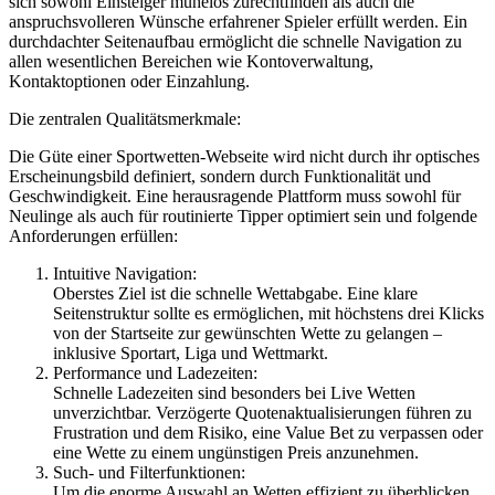
sich sowohl Einsteiger mühelos zurechtfinden als auch die
anspruchsvolleren Wünsche erfahrener Spieler erfüllt werden. Ein
durchdachter Seitenaufbau ermöglicht die schnelle Navigation zu
allen wesentlichen Bereichen wie Kontoverwaltung,
Kontaktoptionen oder Einzahlung.
Die zentralen Qualitätsmerkmale:
Die Güte einer Sportwetten-Webseite wird nicht durch ihr optisches
Erscheinungsbild definiert, sondern durch Funktionalität und
Geschwindigkeit. Eine herausragende Plattform muss sowohl für
Neulinge als auch für routinierte Tipper optimiert sein und folgende
Anforderungen erfüllen:
Intuitive Navigation:
Oberstes Ziel ist die schnelle Wettabgabe. Eine klare
Seitenstruktur sollte es ermöglichen, mit höchstens drei Klicks
von der Startseite zur gewünschten Wette zu gelangen –
inklusive Sportart, Liga und Wettmarkt.
Performance und Ladezeiten:
Schnelle Ladezeiten sind besonders bei Live Wetten
unverzichtbar. Verzögerte Quotenaktualisierungen führen zu
Frustration und dem Risiko, eine Value Bet zu verpassen oder
eine Wette zu einem ungünstigen Preis anzunehmen.
Such- und Filterfunktionen:
Um die enorme Auswahl an Wetten effizient zu überblicken,