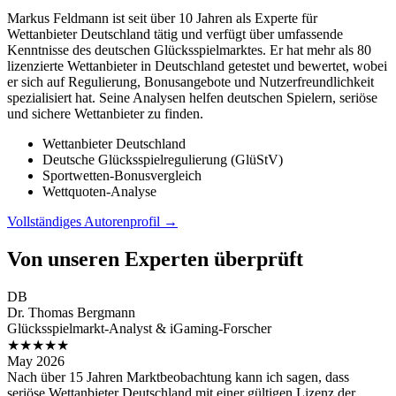
Markus Feldmann ist seit über 10 Jahren als Experte für
Wettanbieter Deutschland tätig und verfügt über umfassende
Kenntnisse des deutschen Glücksspielmarktes. Er hat mehr als 80
lizenzierte Wettanbieter in Deutschland getestet und bewertet, wobei
er sich auf Regulierung, Bonusangebote und Nutzerfreundlichkeit
spezialisiert hat. Seine Analysen helfen deutschen Spielern, seriöse
und sichere Wettanbieter zu finden.
Wettanbieter Deutschland
Deutsche Glücksspielregulierung (GlüStV)
Sportwetten-Bonusvergleich
Wettquoten-Analyse
Vollständiges Autorenprofil →
Von unseren Experten überprüft
DB
Dr. Thomas Bergmann
Glücksspielmarkt-Analyst & iGaming-Forscher
★★★★★
May 2026
Nach über 15 Jahren Marktbeobachtung kann ich sagen, dass
seriöse Wettanbieter Deutschland mit einer gültigen Lizenz der