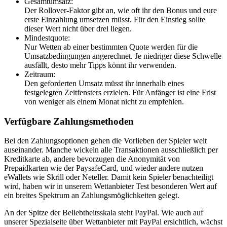
Gesamtumsatz:
Der Rollover-Faktor gibt an, wie oft ihr den Bonus und eure
erste Einzahlung umsetzen müsst. Für den Einstieg sollte
dieser Wert nicht über drei liegen.
Mindestquote:
Nur Wetten ab einer bestimmten Quote werden für die
Umsatzbedingungen angerechnet. Je niedriger diese Schwelle
ausfällt, desto mehr Tipps könnt ihr verwenden.
Zeitraum:
Den geforderten Umsatz müsst ihr innerhalb eines
festgelegten Zeitfensters erzielen. Für Anfänger ist eine Frist
von weniger als einem Monat nicht zu empfehlen.
Verfügbare Zahlungsmethoden
Bei den Zahlungsoptionen gehen die Vorlieben der Spieler weit
auseinander. Manche wickeln alle Transaktionen ausschließlich per
Kreditkarte ab, andere bevorzugen die Anonymität von
Prepaidkarten wie der PaysafeCard, und wieder andere nutzen
eWallets wie Skrill oder Neteller. Damit kein Spieler benachteiligt
wird, haben wir in unserem Wettanbieter Test besonderen Wert auf
ein breites Spektrum an Zahlungsmöglichkeiten gelegt.
An der Spitze der Beliebtheitsskala steht PayPal. Wie auch auf
unserer Spezialseite über Wettanbieter mit PayPal ersichtlich, wächst