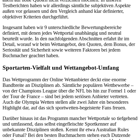
Testberichten haben wir allerdings sämtliche subjektiven Aspekte
außen vor gelassen und den Vergleich anhand klar definierter,
objektiver Kriterien durchgeführt.
Insgesamt haben wir 9 unterschiedliche Bewertungsbereiche
definiert, mit denen jedes Wettportal unabhängig und neutral
beurteilt wurde. In den nachfolgenden Abschnitten erfahrt ihr im
Detail, worauf wir beim Wettangebot, den Quoten, dem Bonus, der
Seriosität und Sicherheit sowie weiteren Faktoren bei jedem
Buchmacher geachtet haben.
Sportarten-Vielfalt und Wettangebot-Umfang
Das Wettprogramm der Online Wettanbieter deckt eine enorme
Bandbreite an Disziplinen ab. Sämtliche populären Wettbewerbe –
von der Champions League über die NFL bis hin zur Formel 1 oder
der Tour de France – sind bei jedem seriösen Anbieter vertreten.
Auch die Olympia Wetten stellen alle zwei Jahre ein besonderes
Highlight dar, auf das sich sportwetten-begeisterte Fans freuen.
Darüber hinaus ist das Programm mancher Wettportale so tiefgehend
und umfassend, dass selbst eingefleischte Sportkenner auf
unbekannte Disziplinen stoßen. Kennt ihr etwa Australian Rules
oder Futsal? Bei den besten Buchmachern stehen euch Dutzende