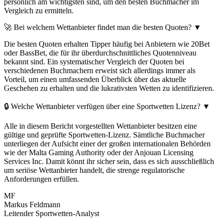
persönlich am wichtigsten sind, um den besten Buchmacher im
Vergleich zu ermitteln.
🚀 Bei welchem Wettanbieter findet man die besten Quoten?
▼
Die besten Quoten erhalten Tipper häufig bei Anbietern wie 20Bet
oder BassBet, die für ihr überdurchschnittliches Quotenniveau
bekannt sind. Ein systematischer Vergleich der Quoten bei
verschiedenen Buchmachern erweist sich allerdings immer als
Vorteil, um einen umfassenden Überblick über das aktuelle
Geschehen zu erhalten und die lukrativsten Wetten zu identifizieren.
🔒 Welche Wettanbieter verfügen über eine Sportwetten Lizenz?
▼
Alle in diesem Bericht vorgestellten Wettanbieter besitzen eine
gültige und geprüfte Sportwetten-Lizenz. Sämtliche Buchmacher
unterliegen der Aufsicht einer der großen internationalen Behörden
wie der Malta Gaming Authority oder der Anjouan Licensing
Services Inc. Damit könnt ihr sicher sein, dass es sich ausschließlich
um seriöse Wettanbieter handelt, die strenge regulatorische
Anforderungen erfüllen.
MF
Markus Feldmann
Leitender Sportwetten-Analyst