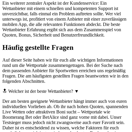
Ein weiterer zentraler Aspekt ist der Kundenservice: Ein
Wettanbieter mit einem schnellen und kompetenten Support ist
unverzichtbar, falls einmal ein Problem auftreten sollte. Wer viel
unterwegs ist, profitiert von einem Anbieter mit einer zuverlässigen
mobilen App, die alle relevanten Funktionen abdeckt. Die beste
Wettanbieter Erfahrung ergibt sich aus dem Zusammenspiel von
Quoten, Bonus, Sicherheit und Benutzerfreundlichkeit.
Häufig gestellte Fragen
Auf dieser Seite haben wir für euch alle wichtigen Informationen
rund um die Wettportale zusammengetragen. Bei der Suche nach
dem passenden Anbieter für Sportwetten erreichen uns regelmäßig
Fragen. Die am häufigsten gestellten Fragen beantworten wir in den
folgenden Abschnitten.
🔝 Welcher ist der beste Wettanbieter?
▼
Der am besten geeignete Wettanbieter hängt immer auch von euren
individuellen Vorlieben ab. Ob ihr nach hohen Quoten, spannenden
Live Wetten oder attraktiven Boni sucht – Wettportale wie
Boomerang Bet oder BetAlice sind ganz vorne mit dabei. Unser
Testsieger muss jedoch nicht zwangsweise auch euer Favorit sein.
Daher ist es entscheidend zu wissen, welche Faktoren für euch