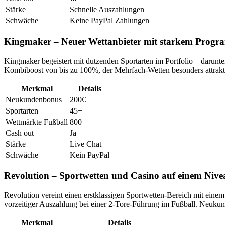
Stärke
Schnelle Auszahlungen
Schwäche
Keine PayPal Zahlungen
Kingmaker – Neuer Wettanbieter mit starkem Prog
Kingmaker begeistert mit dutzenden Sportarten im Portfolio – daru
Kombiboost von bis zu 100%, der Mehrfach-Wetten besonders attraktiv g
Merkmal
Details
Neukundenbonus
200€
Sportarten
45+
Wettmärkte Fußball
800+
Cash out
Ja
Stärke
Live Chat
Schwäche
Kein PayPal
Revolution – Sportwetten und Casino auf einem Nive
Revolution vereint einen erstklassigen Sportwetten-Bereich mit ein
vorzeitiger Auszahlung bei einer 2-Tore-Führung im Fußball. Neuk
Merkmal
Details