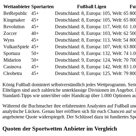
Wettanbieter
Sportarten
Fußball Ligen
Fu
BetRepublic
45+
Deutschland: 8, Europa: 105, Welt: 65
80
Kingmaker
45+
Deutschland: 8, Europa: 105, Welt: 65
80
Revolution
45+
Deutschland: 8, Europa: 117, Welt: 61
1.
Zoccer
40+
Deutschland: 8, Europa: 103, Welt: 62
50
Wyns
45+
Deutschland: 8, Europa: 113, Welt: 54
80
VulkanSpiele
45+
Deutschland: 8, Europa: 107, Welt: 63
80
Sportaza
50+
Deutschland: 9, Europa: 132, Welt: 74
1.
Midarion
50+
Deutschland: 9, Europa: 124, Welt: 70
70
Casinova
45+
Deutschland: 8, Europa: 142, Welt: 83
1.
Cleobetra
45+
Deutschland: 9, Europa: 125, Welt: 79
80
König Fußball dominiert selbstverständlich jedes Wettprogramm. Seri
Eliteligen sind auch zahlreiche unterklassige Divisionen im Angebot
Standard-Tipps wie unter/über oder Handicap über 1.000 Optionen au
Während die Buchmacher ihre erfahrensten Analysten auf Fußball und 
analytische Lücken. Genau hier eröffnen sich für euch Chancen auf so
angebotene Quote widerspiegelt. Der Schlüssel dazu ist fundiertes Sp
Quoten der Sportwetten Anbieter im Vergleich