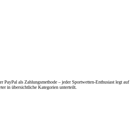
er PayPal als Zahlungsmethode – jeder Sportwetten-Enthusiast legt au
r in übersichtliche Kategorien unterteilt.