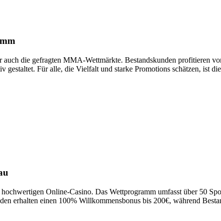
ramm
nter auch die gefragten MMA-Wettmärkte. Bestandskunden profitieren 
estaltet. Für alle, die Vielfalt und starke Promotions schätzen, ist d
au
em hochwertigen Online-Casino. Das Wettprogramm umfasst über 50 Spor
unden erhalten einen 100% Willkommensbonus bis 200€, während Besta