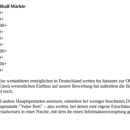
ßball Märkte
0+
0+
000+
0+
0+
0+
000+
0+
000+
0+
öse wettanbieter ermöglichen in Deutschland wetten bis hinunter zur O
. Einen wesentlichen Einfluss auf unsere Bewertung hat außerdem die B
f euch.
andere Hauptsportarten ansetzen, entstehen bei weniger beachteten Dis
genannte "Value Bets" – also wetten, bei denen eure eigene Einschätzun
ezialwissen in einer Nische, mit dem ihr einen Informationsvorsprung 