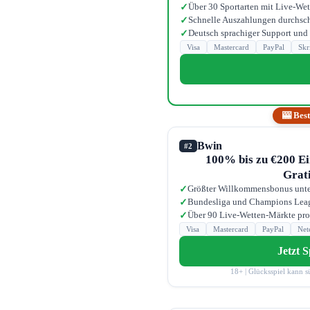
Über 30 Sportarten mit Live-We
✓
Schnelle Auszahlungen durchsch
✓
Deutsch sprachiger Support und 
✓
Visa
Mastercard
PayPal
Skri
🎰 Bes
Bwin
#2
100% bis zu €200 E
Grat
Größter Willkommensbonus unte
✓
Bundesliga und Champions Lea
✓
Über 90 Live-Wetten-Märkte pro
✓
Visa
Mastercard
PayPal
Nete
Jetzt 
18+ | Glücksspiel kann 