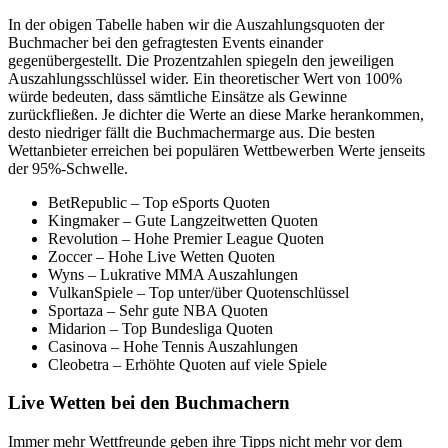
In der obigen Tabelle haben wir die Auszahlungsquoten der
Buchmacher bei den gefragtesten Events einander
gegenübergestellt. Die Prozentzahlen spiegeln den jeweiligen
Auszahlungsschlüssel wider. Ein theoretischer Wert von 100%
würde bedeuten, dass sämtliche Einsätze als Gewinne
zurückfließen. Je dichter die Werte an diese Marke herankommen,
desto niedriger fällt die Buchmachermarge aus. Die besten
Wettanbieter erreichen bei populären Wettbewerben Werte jenseits
der 95%-Schwelle.
BetRepublic – Top eSports Quoten
Kingmaker – Gute Langzeitwetten Quoten
Revolution – Hohe Premier League Quoten
Zoccer – Hohe Live Wetten Quoten
Wyns – Lukrative MMA Auszahlungen
VulkanSpiele – Top unter/über Quotenschlüssel
Sportaza – Sehr gute NBA Quoten
Midarion – Top Bundesliga Quoten
Casinova – Hohe Tennis Auszahlungen
Cleobetra – Erhöhte Quoten auf viele Spiele
Live Wetten bei den Buchmachern
Immer mehr Wettfreunde geben ihre Tipps nicht mehr vor dem