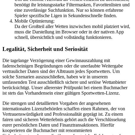
benötigt ihr leistungsstarke Filtermasken, Favoritenlisten und
eine zuverlässige Suchfunktion. Nur so können erfahrene
Spieler spezifische Ligen in Sekundenschnelle finden.
Mobile Optimierung:
Da der Großteil aller Wetten inzwischen mobil platziert wird,
muss die Darstellung im Browser oder in der nativen App
schnell, übersichtlich und vollständig funktionieren.
Legalität, Sicherheit und Seriosität
Die tagelange Verzögerung einer Gewinnauszahlung mit
fadenscheinigen Begründungen oder die unerlaubte Weitergabe
vertraulicher Daten sind der Albtraum jedes Sportwetters. Um
solche Szenarien auszuschließen, haben wir in unserem
umfassenden Test ausschließlich sichere und seriöse Wettanbieter
berücksichtigt. Unser allererster Prüfpunkt bei einem Buchmacher
ist stets das Vorhandensein einer gültigen Sportwetten-Lizenz.
Die strengen und detaillierten Vorgaben der angesehenen
internationalen Lizenzbehörden schaffen einen Rahmen, der von
Vertrauenswürdigkeit und Professionalität geprägt ist. Zu einem
fairen und sicheren Wetterlebnis gehört auch die Verschlüsselung
eurer persönlichen Daten und Finanztransaktionen. Hierfür
kooperieren die Buchmacher mit renommierten