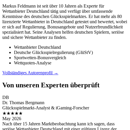
Markus Feldmann ist seit über 10 Jahren als Experte für
Wettanbieter Deutschland tätig und verfügt über umfassende
Kenntnisse des deutschen Glücksspielmarktes. Er hat mehr als 80
lizenzierte Wettanbieter in Deutschland getestet und bewertet, wobei
er sich auf Regulierung, Bonusangebote und Nutzerfreundlichkeit
spezialisiert hat. Seine Analysen helfen deutschen Spielern, seriöse
und sichere Wettanbieter zu finden.
Wettanbieter Deutschland
Deutsche Glücksspielregulierung (GlüStV)
Sportwetten-Bonusvergleich
Wettquoten-Analyse
Vollständiges Autorenprofil →
Von unseren Experten überprüft
DB
Dr. Thomas Bergmann
Glücksspielmarkt-Analyst & iGaming-Forscher
★★★★★
May 2026
Nach über 15 Jahren Marktbeobachtung kann ich sagen, dass
seriöse Wettanbieter Deutschland mit einer gültigen Lizenz der