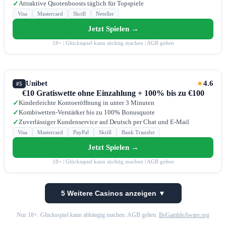
Attraktive Quotenboosts täglich für Topspiele
✓
Visa
Mastercard
Skrill
Neteller
Jetzt Spielen →
18+ | Glücksspiel kann süchtig machen | AGB gelten
Unibet
4.6
★
#5
€10 Gratiswette ohne Einzahlung + 100% bis zu €100
Kinderleichte Kontoeröffnung in unter 3 Minuten
✓
Kombiwetten-Verstärker bis zu 100% Bonusquote
✓
Zuverlässiger Kundenservice auf Deutsch per Chat und E-Mail
✓
Visa
Mastercard
PayPal
Skrill
Bank Transfer
Jetzt Spielen →
18+ | Glücksspiel kann süchtig machen | AGB gelten
5 Weitere Casinos anzeigen ▼
Nur 18+. Glücksspiel kann abhängig machen. AGB gelten.
BeGambleAware.org