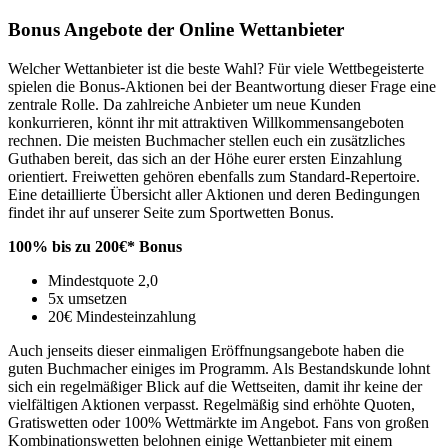
Bonus Angebote der Online Wettanbieter
Welcher Wettanbieter ist die beste Wahl? Für viele Wettbegeisterte
spielen die Bonus-Aktionen bei der Beantwortung dieser Frage eine
zentrale Rolle. Da zahlreiche Anbieter um neue Kunden
konkurrieren, könnt ihr mit attraktiven Willkommensangeboten
rechnen. Die meisten Buchmacher stellen euch ein zusätzliches
Guthaben bereit, das sich an der Höhe eurer ersten Einzahlung
orientiert. Freiwetten gehören ebenfalls zum Standard-Repertoire.
Eine detaillierte Übersicht aller Aktionen und deren Bedingungen
findet ihr auf unserer Seite zum Sportwetten Bonus.
100% bis zu 200€* Bonus
Mindestquote 2,0
5x umsetzen
20€ Mindesteinzahlung
Auch jenseits dieser einmaligen Eröffnungsangebote haben die
guten Buchmacher einiges im Programm. Als Bestandskunde lohnt
sich ein regelmäßiger Blick auf die Wettseiten, damit ihr keine der
vielfältigen Aktionen verpasst. Regelmäßig sind erhöhte Quoten,
Gratiswetten oder 100% Wettmärkte im Angebot. Fans von großen
Kombinationswetten belohnen einige Wettanbieter mit einem