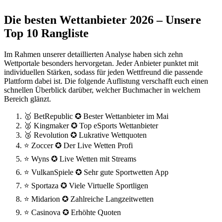
Die besten Wettanbieter 2026 – Unsere
Top 10 Rangliste
Im Rahmen unserer detaillierten Analyse haben sich zehn
Wettportale besonders hervorgetan. Jeder Anbieter punktet mit
individuellen Stärken, sodass für jeden Wettfreund die passende
Plattform dabei ist. Die folgende Auflistung verschafft euch einen
schnellen Überblick darüber, welcher Buchmacher in welchem
Bereich glänzt.
🥇 BetRepublic ✪ Bester Wettanbieter im Mai
🥈 Kingmaker ✪ Top eSports Wettanbieter
🥉 Revolution ✪ Lukrative Wettquoten
⭐ Zoccer ✪ Der Live Wetten Profi
⭐ Wyns ✪ Live Wetten mit Streams
⭐ VulkanSpiele ✪ Sehr gute Sportwetten App
⭐ Sportaza ✪ Viele Virtuelle Sportligen
⭐ Midarion ✪ Zahlreiche Langzeitwetten
⭐ Casinova ✪ Erhöhte Quoten