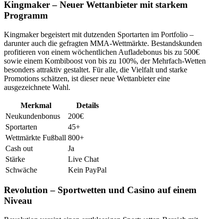
Kingmaker – Neuer Wettanbieter mit starkem
Programm
Kingmaker begeistert mit dutzenden Sportarten im Portfolio –
darunter auch die gefragten MMA-Wettmärkte. Bestandskunden
profitieren von einem wöchentlichen Aufladebonus bis zu 500€
sowie einem Kombiboost von bis zu 100%, der Mehrfach-Wetten
besonders attraktiv gestaltet. Für alle, die Vielfalt und starke
Promotions schätzen, ist dieser neue Wettanbieter eine
ausgezeichnete Wahl.
Merkmal
Details
Neukundenbonus
200€
Sportarten
45+
Wettmärkte Fußball
800+
Cash out
Ja
Stärke
Live Chat
Schwäche
Kein PayPal
Revolution – Sportwetten und Casino auf einem
Niveau