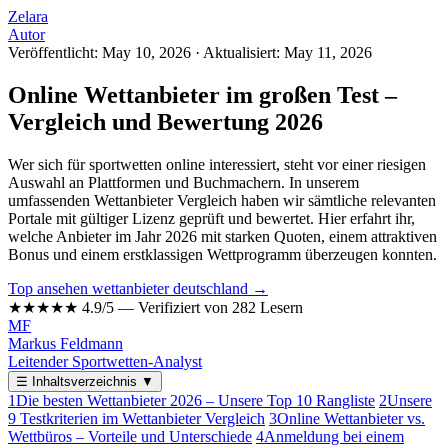
Zelara
Autor
Veröffentlicht: May 10, 2026
·
Aktualisiert: May 11, 2026
Online Wettanbieter im großen Test –
Vergleich und Bewertung 2026
Wer sich für sportwetten online interessiert, steht vor einer riesigen
Auswahl an Plattformen und Buchmachern. In unserem
umfassenden Wettanbieter Vergleich haben wir sämtliche relevanten
Portale mit gültiger Lizenz geprüft und bewertet. Hier erfahrt ihr,
welche Anbieter im Jahr 2026 mit starken Quoten, einem attraktiven
Bonus und einem erstklassigen Wettprogramm überzeugen konnten.
Top ansehen wettanbieter deutschland →
★★★★★
4.9/5 — Verifiziert von 282 Lesern
MF
Markus Feldmann
Leitender Sportwetten-Analyst
☰
Inhaltsverzeichnis
▼
1
Die besten Wettanbieter 2026 – Unsere Top 10 Rangliste
2
Unsere
9 Testkriterien im Wettanbieter Vergleich
3
Online Wettanbieter vs.
Wettbüros – Vorteile und Unterschiede
4
Anmeldung bei einem