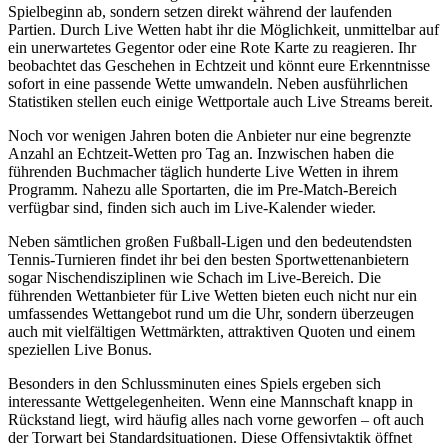
Spielbeginn ab, sondern setzen direkt während der laufenden
Partien. Durch Live Wetten habt ihr die Möglichkeit, unmittelbar auf
ein unerwartetes Gegentor oder eine Rote Karte zu reagieren. Ihr
beobachtet das Geschehen in Echtzeit und könnt eure Erkenntnisse
sofort in eine passende Wette umwandeln. Neben ausführlichen
Statistiken stellen euch einige Wettportale auch Live Streams bereit.
Noch vor wenigen Jahren boten die Anbieter nur eine begrenzte
Anzahl an Echtzeit-Wetten pro Tag an. Inzwischen haben die
führenden Buchmacher täglich hunderte Live Wetten in ihrem
Programm. Nahezu alle Sportarten, die im Pre-Match-Bereich
verfügbar sind, finden sich auch im Live-Kalender wieder.
Neben sämtlichen großen Fußball-Ligen und den bedeutendsten
Tennis-Turnieren findet ihr bei den besten Sportwettenanbietern
sogar Nischendisziplinen wie Schach im Live-Bereich. Die
führenden Wettanbieter für Live Wetten bieten euch nicht nur ein
umfassendes Wettangebot rund um die Uhr, sondern überzeugen
auch mit vielfältigen Wettmärkten, attraktiven Quoten und einem
speziellen Live Bonus.
Besonders in den Schlussminuten eines Spiels ergeben sich
interessante Wettgelegenheiten. Wenn eine Mannschaft knapp in
Rückstand liegt, wird häufig alles nach vorne geworfen – oft auch
der Torwart bei Standardsituationen. Diese Offensivtaktik öffnet