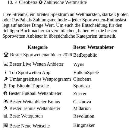
⭐ Cleobetra ✪ Zahlreiche Wettmärkte
Live Streams, ein breites Spektrum an Wettmärkten, starke Quoten
oder PayPal als Zahlungsmethode – jeder Sportwetten-Enthusiast
legt auf andere Dinge Wert. Um euch die Entscheidung für den
richtigen Buchmacher zu vereinfachen, haben wir die besten
Sportwetten Anbieter in übersichtliche Kategorien unterteilt.
Kategorie
Bester Wettanbieter
🏆 Bester Sportwettenanbieter 2026
BetRepublic
💻 Bester Live Wetten Anbieter
Wyns
📱 Top Sportwetten App
VulkanSpiele
🔎 Umfangreichstes Wettprogramm
Cleobetra
₿ Top Bitcoin Tippseite
Sportaza
⚽ Bester Fußball Wettanbieter
Zoccer
🎁 Bester Wettanbieter Bonus
Casinova
🎾 Bester Tennis Wettanbieter
Midarion
📊 Beste Wettquoten
Revolution
Kingmaker
🆕 Beste Neue Wettseite