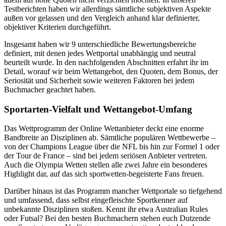
Testberichten haben wir allerdings sämtliche subjektiven Aspekte
außen vor gelassen und den Vergleich anhand klar definierter,
objektiver Kriterien durchgeführt.
Insgesamt haben wir 9 unterschiedliche Bewertungsbereiche
definiert, mit denen jedes Wettportal unabhängig und neutral
beurteilt wurde. In den nachfolgenden Abschnitten erfahrt ihr im
Detail, worauf wir beim Wettangebot, den Quoten, dem Bonus, der
Seriosität und Sicherheit sowie weiteren Faktoren bei jedem
Buchmacher geachtet haben.
Sportarten-Vielfalt und Wettangebot-Umfang
Das Wettprogramm der Online Wettanbieter deckt eine enorme
Bandbreite an Disziplinen ab. Sämtliche populären Wettbewerbe –
von der Champions League über die NFL bis hin zur Formel 1 oder
der Tour de France – sind bei jedem seriösen Anbieter vertreten.
Auch die Olympia Wetten stellen alle zwei Jahre ein besonderes
Highlight dar, auf das sich sportwetten-begeisterte Fans freuen.
Darüber hinaus ist das Programm mancher Wettportale so tiefgehend
und umfassend, dass selbst eingefleischte Sportkenner auf
unbekannte Disziplinen stoßen. Kennt ihr etwa Australian Rules
oder Futsal? Bei den besten Buchmachern stehen euch Dutzende