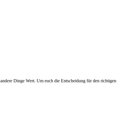
f andere Dinge Wert. Um euch die Entscheidung für den richtigen