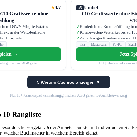
Unibet
4.7
★
#5
 €10 Gratiswette ohne
€10 Gratiswette ohne Ei
ahlung
€1
tschem DSWV-Mitgliedsstatus
Kinderleichte Kontoeröffnung in 
✓
direkt in der Wettoberfläche
Kombiwetten-Verstärker bis zu 1
✓
für Topspiele
Zuverlässiger Kundenservice auf 
✓
ler
Visa
Mastercard
PayPal
Skrill
Spielen →
Jetzt Sp
süchtig machen | AGB gelten
18+ | Glücksspiel kann süc
5 Weitere Casinos anzeigen ▼
Nur 18+. Glücksspiel kann abhängig machen. AGB gelten.
BeGambleAware.org
 10 Rangliste
esonders hervorgetan. Jeder Anbieter punktet mit individuellen Stärken
ber, welcher Buchmacher in welchem Bereich glänzt.