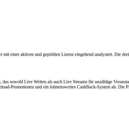
r mit einer aktiven und geprüften Lizenz eingehend analysiert. Die dre
t, das sowohl Live Wetten als auch Live Streams für unzählige Veranst
load-Promotionen und ein lohnenswertes CashBack-System ab. Die Platt