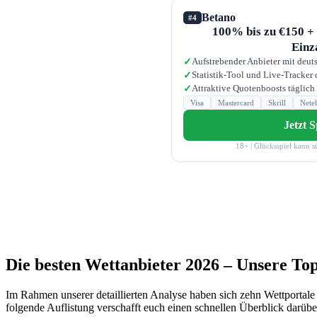
Betano
#4
100% bis zu €150 +
Einz
Aufstrebender Anbieter mit deu
✓
Statistik-Tool und Live-Tracker 
✓
Attraktive Quotenboosts täglich 
✓
Visa
Mastercard
Skrill
Netel
Jetzt 
18+ | Glücksspiel kann 
Die besten Wettanbieter 2026 – Unsere Top
Im Rahmen unserer detaillierten Analyse haben sich zehn Wettportale b
folgende Auflistung verschafft euch einen schnellen Überblick darü