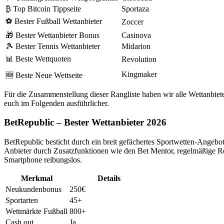
₿ Top Bitcoin Tippseite
Sportaza
⚽ Bester Fußball Wettanbieter
Zoccer
🎁 Bester Wettanbieter Bonus
Casinova
🎾 Bester Tennis Wettanbieter
Midarion
📊 Beste Wettquoten
Revolution
Kingmaker
🆕 Beste Neue Wettseite
Für die Zusammenstellung dieser Rangliste haben wir alle Wettanbiete
euch im Folgenden ausführlicher.
BetRepublic – Bester Wettanbieter 2026
BetRepublic besticht durch ein breit gefächertes Sportwetten-Angebo
Anbieter durch Zusatzfunktionen wie den Bet Mentor, regelmäßige Re
Smartphone reibungslos.
Merkmal
Details
Neukundenbonus
250€
Sportarten
45+
Wettmärkte Fußball
800+
Cash out
Ja