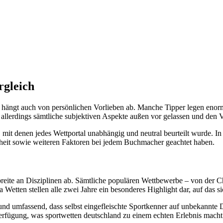
rgleich
t, hängt auch von persönlichen Vorlieben ab. Manche Tipper legen eno
llerdings sämtliche subjektiven Aspekte außen vor gelassen und den Ver
 mit denen jedes Wettportal unabhängig und neutral beurteilt wurde. In
heit sowie weiteren Faktoren bei jedem Buchmacher geachtet haben.
eite an Disziplinen ab. Sämtliche populären Wettbewerbe – von der C
 Wetten stellen alle zwei Jahre ein besonderes Highlight dar, auf das si
nd umfassend, dass selbst eingefleischte Sportkenner auf unbekannte Di
rfügung, was sportwetten deutschland zu einem echten Erlebnis macht