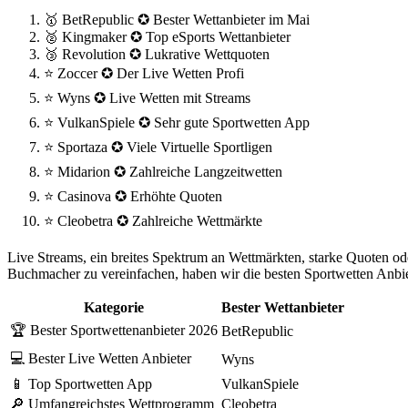
🥇 BetRepublic ✪ Bester Wettanbieter im Mai
🥈 Kingmaker ✪ Top eSports Wettanbieter
🥉 Revolution ✪ Lukrative Wettquoten
⭐ Zoccer ✪ Der Live Wetten Profi
⭐ Wyns ✪ Live Wetten mit Streams
⭐ VulkanSpiele ✪ Sehr gute Sportwetten App
⭐ Sportaza ✪ Viele Virtuelle Sportligen
⭐ Midarion ✪ Zahlreiche Langzeitwetten
⭐ Casinova ✪ Erhöhte Quoten
⭐ Cleobetra ✪ Zahlreiche Wettmärkte
Live Streams, ein breites Spektrum an Wettmärkten, starke Quoten od
Buchmacher zu vereinfachen, haben wir die besten Sportwetten Anbiete
Kategorie
Bester Wettanbieter
🏆 Bester Sportwettenanbieter 2026
BetRepublic
💻 Bester Live Wetten Anbieter
Wyns
📱 Top Sportwetten App
VulkanSpiele
🔎 Umfangreichstes Wettprogramm
Cleobetra