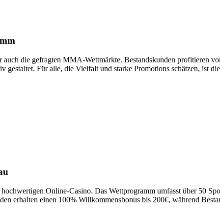
ramm
nter auch die gefragten MMA-Wettmärkte. Bestandskunden profitieren 
estaltet. Für alle, die Vielfalt und starke Promotions schätzen, ist d
au
em hochwertigen Online-Casino. Das Wettprogramm umfasst über 50 Spor
unden erhalten einen 100% Willkommensbonus bis 200€, während Besta