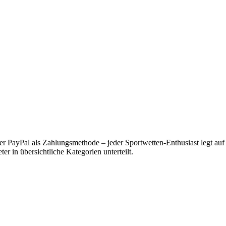
er PayPal als Zahlungsmethode – jeder Sportwetten-Enthusiast legt au
r in übersichtliche Kategorien unterteilt.