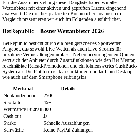
Für die Zusammenstellung dieser Rangliste haben wir alle
Wettanbieter mit einer aktiven und geprüften Lizenz eingehend
analysiert. Die drei bestplatzierten Buchmacher aus unserem
Vergleich präsentieren wir euch im Folgenden ausführlicher.
BetRepublic – Bester Wettanbieter 2026
BetRepublic besticht durch ein breit gefächertes Sportwetten-
Angebot, das sowohl Live Wetten als auch Live Streams für
unzählige Veranstaltungen umfasst. Neben hervorragenden Quoten
setzt sich der Anbieter durch Zusatzfunktionen wie den Bet Mentor,
regelmäßige Reload-Promotionen und ein lohnenswertes CashBack-
System ab. Die Plattform ist klar strukturiert und läuft am Desktop
wie auch auf dem Smartphone reibungslos.
Merkmal
Details
Neukundenbonus
250€
Sportarten
45+
Wettmärkte Fußball
800+
Cash out
Ja
Stärke
Schnelle Auszahlungen
Schwäche
Keine PayPal Zahlungen