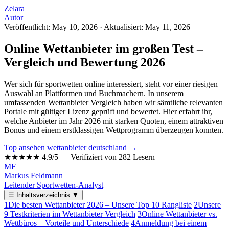
Zelara
Autor
Veröffentlicht: May 10, 2026
·
Aktualisiert: May 11, 2026
Online Wettanbieter im großen Test –
Vergleich und Bewertung 2026
Wer sich für sportwetten online interessiert, steht vor einer riesigen
Auswahl an Plattformen und Buchmachern. In unserem
umfassenden Wettanbieter Vergleich haben wir sämtliche relevanten
Portale mit gültiger Lizenz geprüft und bewertet. Hier erfahrt ihr,
welche Anbieter im Jahr 2026 mit starken Quoten, einem attraktiven
Bonus und einem erstklassigen Wettprogramm überzeugen konnten.
Top ansehen wettanbieter deutschland →
★★★★★
4.9/5 — Verifiziert von 282 Lesern
MF
Markus Feldmann
Leitender Sportwetten-Analyst
☰
Inhaltsverzeichnis
▼
1
Die besten Wettanbieter 2026 – Unsere Top 10 Rangliste
2
Unsere
9 Testkriterien im Wettanbieter Vergleich
3
Online Wettanbieter vs.
Wettbüros – Vorteile und Unterschiede
4
Anmeldung bei einem