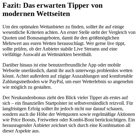
Fazit: Das erwarten Tipper von
modernen Wettseiten
Um den optimalen Wettanbieter zu finden, solltet ihr auf einige
wesentliche Kriterien achten. An erster Stelle steht der Vergleich von
Quoten und Bonusangeboten, damit ihr den größtmöglichen
Mehrwert aus euren Wetten herausschlagt. Wer gerne live tippt,
sollte prüfen, ob der Anbieter stabile Live Streams und eine
vielfältige Auswahl an Wettmärkten bereithält.
Darüber hinaus ist eine benutzerfreundliche App oder mobile
Webseite unerlässlich, damit ihr auch unterwegs problemlos wetten
könnt. Achtet außerdem auf zügige Auszahlungen und komfortable
Zahlungsmethoden wie PayPal, um euer Wetterlebnis so angenehm
wie möglich zu gestalten.
Der Neukundenbonus zieht den Blick vieler Tipper als erstes auf
sich – ein finanzielles Startpolster ist selbstverständlich reizvoll. Für
langfristigen Erfolg solltet ihr jedoch nicht nur darauf schauen,
sondern auch die Höhe der Wettquoten sowie regelmäßige Aktionen
wie Price Boosts, Freiwetten oder Kombi-Boni berücksichtigen. Ein
herausragender Anbieter zeichnet sich durch eine Kombination all
dieser Aspekte aus.