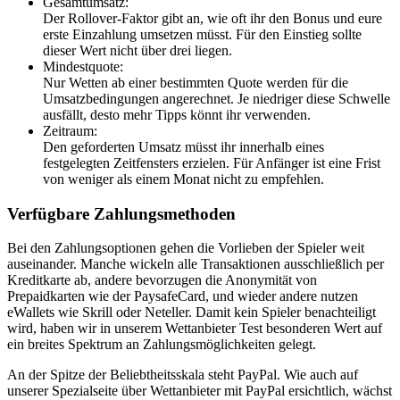
Gesamtumsatz:
Der Rollover-Faktor gibt an, wie oft ihr den Bonus und eure
erste Einzahlung umsetzen müsst. Für den Einstieg sollte
dieser Wert nicht über drei liegen.
Mindestquote:
Nur Wetten ab einer bestimmten Quote werden für die
Umsatzbedingungen angerechnet. Je niedriger diese Schwelle
ausfällt, desto mehr Tipps könnt ihr verwenden.
Zeitraum:
Den geforderten Umsatz müsst ihr innerhalb eines
festgelegten Zeitfensters erzielen. Für Anfänger ist eine Frist
von weniger als einem Monat nicht zu empfehlen.
Verfügbare Zahlungsmethoden
Bei den Zahlungsoptionen gehen die Vorlieben der Spieler weit
auseinander. Manche wickeln alle Transaktionen ausschließlich per
Kreditkarte ab, andere bevorzugen die Anonymität von
Prepaidkarten wie der PaysafeCard, und wieder andere nutzen
eWallets wie Skrill oder Neteller. Damit kein Spieler benachteiligt
wird, haben wir in unserem Wettanbieter Test besonderen Wert auf
ein breites Spektrum an Zahlungsmöglichkeiten gelegt.
An der Spitze der Beliebtheitsskala steht PayPal. Wie auch auf
unserer Spezialseite über Wettanbieter mit PayPal ersichtlich, wächst