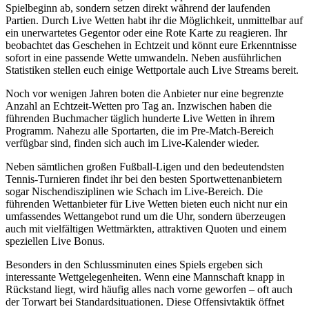
Spielbeginn ab, sondern setzen direkt während der laufenden
Partien. Durch Live Wetten habt ihr die Möglichkeit, unmittelbar auf
ein unerwartetes Gegentor oder eine Rote Karte zu reagieren. Ihr
beobachtet das Geschehen in Echtzeit und könnt eure Erkenntnisse
sofort in eine passende Wette umwandeln. Neben ausführlichen
Statistiken stellen euch einige Wettportale auch Live Streams bereit.
Noch vor wenigen Jahren boten die Anbieter nur eine begrenzte
Anzahl an Echtzeit-Wetten pro Tag an. Inzwischen haben die
führenden Buchmacher täglich hunderte Live Wetten in ihrem
Programm. Nahezu alle Sportarten, die im Pre-Match-Bereich
verfügbar sind, finden sich auch im Live-Kalender wieder.
Neben sämtlichen großen Fußball-Ligen und den bedeutendsten
Tennis-Turnieren findet ihr bei den besten Sportwettenanbietern
sogar Nischendisziplinen wie Schach im Live-Bereich. Die
führenden Wettanbieter für Live Wetten bieten euch nicht nur ein
umfassendes Wettangebot rund um die Uhr, sondern überzeugen
auch mit vielfältigen Wettmärkten, attraktiven Quoten und einem
speziellen Live Bonus.
Besonders in den Schlussminuten eines Spiels ergeben sich
interessante Wettgelegenheiten. Wenn eine Mannschaft knapp in
Rückstand liegt, wird häufig alles nach vorne geworfen – oft auch
der Torwart bei Standardsituationen. Diese Offensivtaktik öffnet