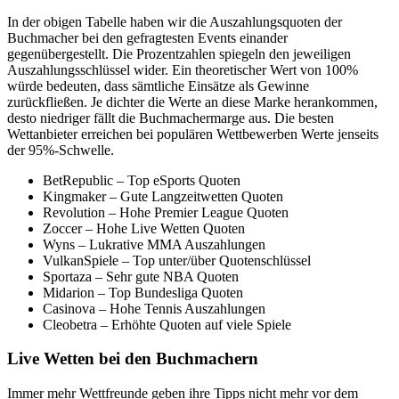
In der obigen Tabelle haben wir die Auszahlungsquoten der
Buchmacher bei den gefragtesten Events einander
gegenübergestellt. Die Prozentzahlen spiegeln den jeweiligen
Auszahlungsschlüssel wider. Ein theoretischer Wert von 100%
würde bedeuten, dass sämtliche Einsätze als Gewinne
zurückfließen. Je dichter die Werte an diese Marke herankommen,
desto niedriger fällt die Buchmachermarge aus. Die besten
Wettanbieter erreichen bei populären Wettbewerben Werte jenseits
der 95%-Schwelle.
BetRepublic – Top eSports Quoten
Kingmaker – Gute Langzeitwetten Quoten
Revolution – Hohe Premier League Quoten
Zoccer – Hohe Live Wetten Quoten
Wyns – Lukrative MMA Auszahlungen
VulkanSpiele – Top unter/über Quotenschlüssel
Sportaza – Sehr gute NBA Quoten
Midarion – Top Bundesliga Quoten
Casinova – Hohe Tennis Auszahlungen
Cleobetra – Erhöhte Quoten auf viele Spiele
Live Wetten bei den Buchmachern
Immer mehr Wettfreunde geben ihre Tipps nicht mehr vor dem