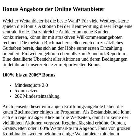
Bonus Angebote der Online Wettanbieter
Welcher Wettanbieter ist die beste Wahl? Für viele Wettbegeisterte
spielen die Bonus-Aktionen bei der Beantwortung dieser Frage eine
zentrale Rolle. Da zahlreiche Anbieter um neue Kunden
konkurrieren, könnt ihr mit attraktiven Willkommensangeboten
rechnen. Die meisten Buchmacher stellen euch ein zusätzliches
Guthaben bereit, das sich an der Höhe eurer ersten Einzahlung
orientiert. Freiwetten gehören ebenfalls zum Standard-Repertoire.
Eine detaillierte Übersicht aller Aktionen und deren Bedingungen
findet ihr auf unserer Seite zum Sportwetten Bonus.
100% bis zu 200€* Bonus
Mindestquote 2,0
5x umsetzen
20€ Mindesteinzahlung
Auch jenseits dieser einmaligen Eröffnungsangebote haben die
guten Buchmacher einiges im Programm. Als Bestandskunde lohnt
sich ein regelmäßiger Blick auf die Wettseiten, damit ihr keine der
vielfältigen Aktionen verpasst. Regelmäßig sind erhöhte Quoten,
Gratiswetten oder 100% Wettmärkte im Angebot. Fans von großen
Kombinationswetten belohnen einige Wettanbieter mit einem