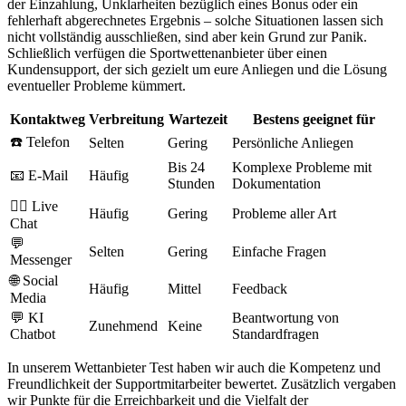
der Einzahlung, Unklarheiten bezüglich eines Bonus oder ein
fehlerhaft abgerechnetes Ergebnis – solche Situationen lassen sich
nicht vollständig ausschließen, sind aber kein Grund zur Panik.
Schließlich verfügen die Sportwettenanbieter über einen
Kundensupport, der sich gezielt um eure Anliegen und die Lösung
eventueller Probleme kümmert.
Kontaktweg
Verbreitung
Wartezeit
Bestens geeignet für
☎️ Telefon
Selten
Gering
Persönliche Anliegen
Bis 24
Komplexe Probleme mit
📧 E-Mail
Häufig
Stunden
Dokumentation
👩‍⚕️ Live
Häufig
Gering
Probleme aller Art
Chat
💬
Selten
Gering
Einfache Fragen
Messenger
🌐 Social
Häufig
Mittel
Feedback
Media
💬 KI
Beantwortung von
Zunehmend
Keine
Chatbot
Standardfragen
In unserem Wettanbieter Test haben wir auch die Kompetenz und
Freundlichkeit der Supportmitarbeiter bewertet. Zusätzlich vergaben
wir Punkte für die Erreichbarkeit und die Vielfalt der