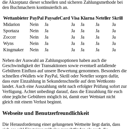
die Akzeptanz dieser schnellen und sicheren Zahlungsmethode bei
den Buchmachern kontinuierlich an.
Wettanbieter
PayPal
PaysafeCard
Visa
Klarna
Neteller
Skrill
Midarion
Nein
Ja
Ja
Ja
Ja
Ja
Sportaza
Nein
Ja
Ja
Ja
Ja
Ja
Zoccer
Nein
Ja
Ja
Ja
Ja
Ja
Wyns
Nein
Ja
Ja
Ja
Ja
Ja
Kingmaker
Nein
Ja
Ja
Ja
Ja
Ja
Neben der Auswahl an Zahlungsoptionen haben auch die
Geschwindigkeit der Transaktionen sowie eventuell anfallende
Gebühren Einfluss auf unsere Bewertung genommen. Besonders die
schnellen eWallets wie PayPal, Skrill oder Neteller sorgen dafür,
dass eure Einzahlung in Sekundenschnelle auf dem Wettkonto
landet. Auch eine Auszahlung steht nach erfolgter Prüfung sofort zur
Verfügung. Achtet unbedingt darauf, dass die Einzahlung für euch
ohne jegliche Gebühren möglich ist, damit euer Wettstart nicht
gleich mit einem Verlust beginnt.
Webseite und Benutzerfreundlichkeit
Die Herausforderung einer gelungenen Wettseite liegt darin, dass