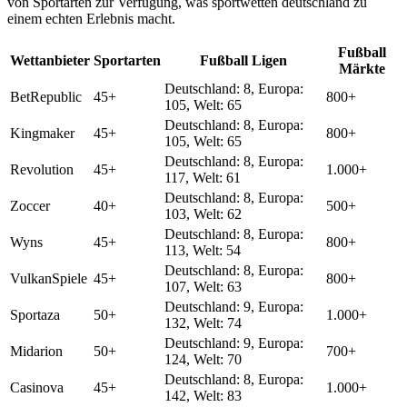
von Sportarten zur Verfügung, was sportwetten deutschland zu
einem echten Erlebnis macht.
Fußball
Wettanbieter
Sportarten
Fußball Ligen
Märkte
Deutschland: 8, Europa:
BetRepublic
45+
800+
105, Welt: 65
Deutschland: 8, Europa:
Kingmaker
45+
800+
105, Welt: 65
Deutschland: 8, Europa:
Revolution
45+
1.000+
117, Welt: 61
Deutschland: 8, Europa:
Zoccer
40+
500+
103, Welt: 62
Deutschland: 8, Europa:
Wyns
45+
800+
113, Welt: 54
Deutschland: 8, Europa:
VulkanSpiele
45+
800+
107, Welt: 63
Deutschland: 9, Europa:
Sportaza
50+
1.000+
132, Welt: 74
Deutschland: 9, Europa:
Midarion
50+
700+
124, Welt: 70
Deutschland: 8, Europa:
Casinova
45+
1.000+
142, Welt: 83