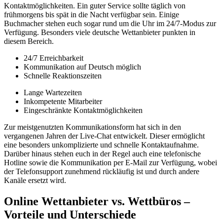
Kontaktmöglichkeiten. Ein guter Service sollte täglich von
frühmorgens bis spät in die Nacht verfügbar sein. Einige
Buchmacher stehen euch sogar rund um die Uhr im 24/7-Modus zur
Verfügung. Besonders viele deutsche Wettanbieter punkten in
diesem Bereich.
24/7 Erreichbarkeit
Kommunikation auf Deutsch möglich
Schnelle Reaktionszeiten
Lange Wartezeiten
Inkompetente Mitarbeiter
Eingeschränkte Kontaktmöglichkeiten
Zur meistgenutzten Kommunikationsform hat sich in den
vergangenen Jahren der Live-Chat entwickelt. Dieser ermöglicht
eine besonders unkomplizierte und schnelle Kontaktaufnahme.
Darüber hinaus stehen euch in der Regel auch eine telefonische
Hotline sowie die Kommunikation per E-Mail zur Verfügung, wobei
der Telefonsupport zunehmend rückläufig ist und durch andere
Kanäle ersetzt wird.
Online Wettanbieter vs. Wettbüros –
Vorteile und Unterschiede