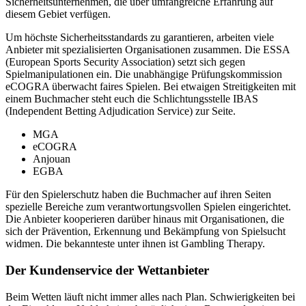
Sicherheitsunternehmen, die über umfangreiche Erfahrung auf
diesem Gebiet verfügen.
Um höchste Sicherheitsstandards zu garantieren, arbeiten viele
Anbieter mit spezialisierten Organisationen zusammen. Die ESSA
(European Sports Security Association) setzt sich gegen
Spielmanipulationen ein. Die unabhängige Prüfungskommission
eCOGRA überwacht faires Spielen. Bei etwaigen Streitigkeiten mit
einem Buchmacher steht euch die Schlichtungsstelle IBAS
(Independent Betting Adjudication Service) zur Seite.
MGA
eCOGRA
Anjouan
EGBA
Für den Spielerschutz haben die Buchmacher auf ihren Seiten
spezielle Bereiche zum verantwortungsvollen Spielen eingerichtet.
Die Anbieter kooperieren darüber hinaus mit Organisationen, die
sich der Prävention, Erkennung und Bekämpfung von Spielsucht
widmen. Die bekannteste unter ihnen ist Gambling Therapy.
Der Kundenservice der Wettanbieter
Beim Wetten läuft nicht immer alles nach Plan. Schwierigkeiten bei