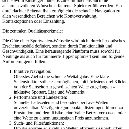
sich sowohl Einsteiger mühelos zurechtfinden als auch die
anspruchsvolleren Wünsche erfahrener Spieler erfüllt werden. Ein
durchdachter Seitenaufbau ermöglicht die schnelle Navigation zu
allen wesentlichen Bereichen wie Kontoverwaltung,
Kontaktoptionen oder Einzahlung.
Die zentralen Qualitätsmerkmale:
Die Güte einer Sportwetten-Webseite wird nicht durch ihr optisches
Erscheinungsbild definiert, sondern durch Funktionalität und
Geschwindigkeit. Eine herausragende Plattform muss sowohl für
Neulinge als auch für routinierte Tipper optimiert sein und folgende
Anforderungen erfüllen:
Intuitive Navigation:
Oberstes Ziel ist die schnelle Wettabgabe. Eine klare
Seitenstruktur sollte es ermöglichen, mit höchstens drei Klicks
von der Startseite zur gewünschten Wette zu gelangen –
inklusive Sportart, Liga und Wettmarkt.
Performance und Ladezeiten:
Schnelle Ladezeiten sind besonders bei Live Wetten
unverzichtbar. Verzögerte Quotenaktualisierungen führen zu
Frustration und dem Risiko, eine Value Bet zu verpassen oder
eine Wette zu einem ungünstigen Preis anzunehmen.
Such- und Filterfunktionen:
Um die enorme Auswahl an Wetten effizient zu überblicken,