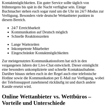
Kontaktmöglichkeiten. Ein guter Service sollte täglich von
frühmorgens bis spät in die Nacht verfügbar sein. Einige
Buchmacher stehen euch sogar rund um die Uhr im 24/7-Modus zur
Verfügung. Besonders viele deutsche Wettanbieter punkten in
diesem Bereich.
24/7 Erreichbarkeit
Kommunikation auf Deutsch möglich
Schnelle Reaktionszeiten
Lange Wartezeiten
Inkompetente Mitarbeiter
Eingeschränkte Kontaktmöglichkeiten
Zur meistgenutzten Kommunikationsform hat sich in den
vergangenen Jahren der Live-Chat entwickelt. Dieser ermöglicht
eine besonders unkomplizierte und schnelle Kontaktaufnahme.
Darüber hinaus stehen euch in der Regel auch eine telefonische
Hotline sowie die Kommunikation per E-Mail zur Verfügung, wobei
der Telefonsupport zunehmend rückläufig ist und durch andere
Kanäle ersetzt wird.
Online Wettanbieter vs. Wettbüros –
Vorteile und Unterschiede