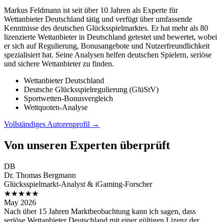
Markus Feldmann ist seit über 10 Jahren als Experte für
Wettanbieter Deutschland tätig und verfügt über umfassende
Kenntnisse des deutschen Glücksspielmarktes. Er hat mehr als 80
lizenzierte Wettanbieter in Deutschland getestet und bewertet, wobei
er sich auf Regulierung, Bonusangebote und Nutzerfreundlichkeit
spezialisiert hat. Seine Analysen helfen deutschen Spielern, seriöse
und sichere Wettanbieter zu finden.
Wettanbieter Deutschland
Deutsche Glücksspielregulierung (GlüStV)
Sportwetten-Bonusvergleich
Wettquoten-Analyse
Vollständiges Autorenprofil →
Von unseren Experten überprüft
DB
Dr. Thomas Bergmann
Glücksspielmarkt-Analyst & iGaming-Forscher
★★★★★
May 2026
Nach über 15 Jahren Marktbeobachtung kann ich sagen, dass
seriöse Wettanbieter Deutschland mit einer gültigen Lizenz der