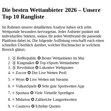
Die besten Wettanbieter 2026 – Unsere
Top 10 Rangliste
Im Rahmen unserer detaillierten Analyse haben sich zehn
Wettportale besonders hervorgetan. Jeder Anbieter punktet mit
individuellen Stärken, sodass für jeden Wettfreund die passende
Plattform dabei ist. Die folgende Auflistung verschafft euch einen
schnellen Überblick darüber, welcher Buchmacher in welchem
Bereich glänzt.
🥇 BetRepublic ✪ Bester Wettanbieter im Mai
🥈 Kingmaker ✪ Top eSports Wettanbieter
🥉 Revolution ✪ Lukrative Wettquoten
⭐ Zoccer ✪ Der Live Wetten Profi
⭐ Wyns ✪ Live Wetten mit Streams
⭐ VulkanSpiele ✪ Sehr gute Sportwetten App
⭐ Sportaza ✪ Viele Virtuelle Sportligen
⭐ Midarion ✪ Zahlreiche Langzeitwetten
⭐ Casinova ✪ Erhöhte Quoten