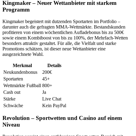
Kingmaker – Neuer Wettanbieter mit starkem
Programm
Kingmaker begeistert mit dutzenden Sportarten im Portfolio –
darunter auch die gefragten MMA-Wettmärkte. Bestandskunden
profitieren von einem wöchentlichen Aufladebonus bis zu 500€
sowie einem Kombiboost von bis zu 100%, der Mehrfach-Wetten
besonders attraktiv gestaltet. Für alle, die Vielfalt und starke
Promotions schätzen, ist dieser neue Wettanbieter eine
ausgezeichnete Wahl.
Merkmal
Details
Neukundenbonus
200€
Sportarten
45+
Wettmärkte Fußball
800+
Cash out
Ja
Stärke
Live Chat
Schwäche
Kein PayPal
Revolution – Sportwetten und Casino auf einem
Niveau