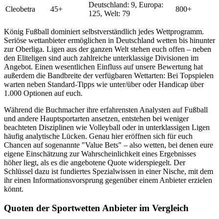
Deutschland: 9, Europa:
Cleobetra
45+
800+
125, Welt: 79
König Fußball dominiert selbstverständlich jedes Wettprogramm.
Seriöse wettanbieter ermöglichen in Deutschland wetten bis hinunter
zur Oberliga. Ligen aus der ganzen Welt stehen euch offen – neben
den Eliteligen sind auch zahlreiche unterklassige Divisionen im
Angebot. Einen wesentlichen Einfluss auf unsere Bewertung hat
außerdem die Bandbreite der verfügbaren Wettarten: Bei Topspielen
warten neben Standard-Tipps wie unter/über oder Handicap über
1.000 Optionen auf euch.
Während die Buchmacher ihre erfahrensten Analysten auf Fußball
und andere Hauptsportarten ansetzen, entstehen bei weniger
beachteten Disziplinen wie Volleyball oder in unterklassigen Ligen
häufig analytische Lücken. Genau hier eröffnen sich für euch
Chancen auf sogenannte "Value Bets" – also wetten, bei denen eure
eigene Einschätzung zur Wahrscheinlichkeit eines Ergebnisses
höher liegt, als es die angebotene Quote widerspiegelt. Der
Schlüssel dazu ist fundiertes Spezialwissen in einer Nische, mit dem
ihr einen Informationsvorsprung gegenüber einem Anbieter erzielen
könnt.
Quoten der Sportwetten Anbieter im Vergleich