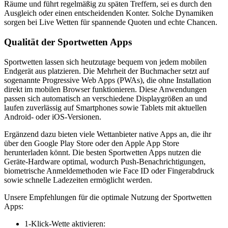
Räume und führt regelmäßig zu späten Treffern, sei es durch den
Ausgleich oder einen entscheidenden Konter. Solche Dynamiken
sorgen bei Live Wetten für spannende Quoten und echte Chancen.
Qualität der Sportwetten Apps
Sportwetten lassen sich heutzutage bequem von jedem mobilen
Endgerät aus platzieren. Die Mehrheit der Buchmacher setzt auf
sogenannte Progressive Web Apps (PWAs), die ohne Installation
direkt im mobilen Browser funktionieren. Diese Anwendungen
passen sich automatisch an verschiedene Displaygrößen an und
laufen zuverlässig auf Smartphones sowie Tablets mit aktuellen
Android- oder iOS-Versionen.
Ergänzend dazu bieten viele Wettanbieter native Apps an, die ihr
über den Google Play Store oder den Apple App Store
herunterladen könnt. Die besten Sportwetten Apps nutzen die
Geräte-Hardware optimal, wodurch Push-Benachrichtigungen,
biometrische Anmeldemethoden wie Face ID oder Fingerabdruck
sowie schnelle Ladezeiten ermöglicht werden.
Unsere Empfehlungen für die optimale Nutzung der Sportwetten
Apps:
1-Klick-Wette aktivieren: