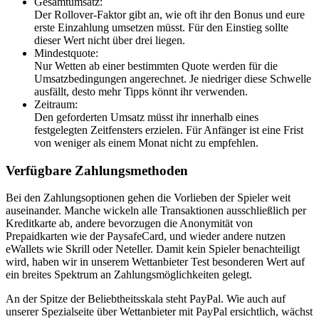
Gesamtumsatz:
Der Rollover-Faktor gibt an, wie oft ihr den Bonus und eure
erste Einzahlung umsetzen müsst. Für den Einstieg sollte
dieser Wert nicht über drei liegen.
Mindestquote:
Nur Wetten ab einer bestimmten Quote werden für die
Umsatzbedingungen angerechnet. Je niedriger diese Schwelle
ausfällt, desto mehr Tipps könnt ihr verwenden.
Zeitraum:
Den geforderten Umsatz müsst ihr innerhalb eines
festgelegten Zeitfensters erzielen. Für Anfänger ist eine Frist
von weniger als einem Monat nicht zu empfehlen.
Verfügbare Zahlungsmethoden
Bei den Zahlungsoptionen gehen die Vorlieben der Spieler weit
auseinander. Manche wickeln alle Transaktionen ausschließlich per
Kreditkarte ab, andere bevorzugen die Anonymität von
Prepaidkarten wie der PaysafeCard, und wieder andere nutzen
eWallets wie Skrill oder Neteller. Damit kein Spieler benachteiligt
wird, haben wir in unserem Wettanbieter Test besonderen Wert auf
ein breites Spektrum an Zahlungsmöglichkeiten gelegt.
An der Spitze der Beliebtheitsskala steht PayPal. Wie auch auf
unserer Spezialseite über Wettanbieter mit PayPal ersichtlich, wächst