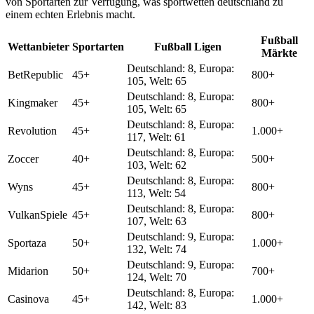
von Sportarten zur Verfügung, was sportwetten deutschland zu
einem echten Erlebnis macht.
Fußball
Wettanbieter
Sportarten
Fußball Ligen
Märkte
Deutschland: 8, Europa:
BetRepublic
45+
800+
105, Welt: 65
Deutschland: 8, Europa:
Kingmaker
45+
800+
105, Welt: 65
Deutschland: 8, Europa:
Revolution
45+
1.000+
117, Welt: 61
Deutschland: 8, Europa:
Zoccer
40+
500+
103, Welt: 62
Deutschland: 8, Europa:
Wyns
45+
800+
113, Welt: 54
Deutschland: 8, Europa:
VulkanSpiele
45+
800+
107, Welt: 63
Deutschland: 9, Europa:
Sportaza
50+
1.000+
132, Welt: 74
Deutschland: 9, Europa:
Midarion
50+
700+
124, Welt: 70
Deutschland: 8, Europa:
Casinova
45+
1.000+
142, Welt: 83