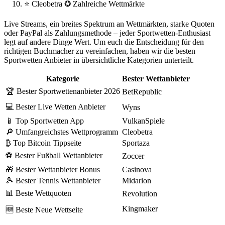
⭐ Cleobetra ✪ Zahlreiche Wettmärkte
Live Streams, ein breites Spektrum an Wettmärkten, starke Quoten
oder PayPal als Zahlungsmethode – jeder Sportwetten-Enthusiast
legt auf andere Dinge Wert. Um euch die Entscheidung für den
richtigen Buchmacher zu vereinfachen, haben wir die besten
Sportwetten Anbieter in übersichtliche Kategorien unterteilt.
Kategorie
Bester Wettanbieter
🏆 Bester Sportwettenanbieter 2026
BetRepublic
💻 Bester Live Wetten Anbieter
Wyns
📱 Top Sportwetten App
VulkanSpiele
🔎 Umfangreichstes Wettprogramm
Cleobetra
₿ Top Bitcoin Tippseite
Sportaza
⚽ Bester Fußball Wettanbieter
Zoccer
🎁 Bester Wettanbieter Bonus
Casinova
🎾 Bester Tennis Wettanbieter
Midarion
📊 Beste Wettquoten
Revolution
Kingmaker
🆕 Beste Neue Wettseite