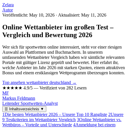
Zelara
Autor
Veröffentlicht: May 10, 2026
·
Aktualisiert: May 11, 2026
Online Wettanbieter im großen Test –
Vergleich und Bewertung 2026
Wer sich für sportwetten online interessiert, steht vor einer riesigen
Auswahl an Plattformen und Buchmachern. In unserem
umfassenden Wettanbieter Vergleich haben wir sämtliche relevanten
Portale mit gültiger Lizenz geprüft und bewertet. Hier erfahrt ihr,
welche Anbieter im Jahr 2026 mit starken Quoten, einem attraktiven
Bonus und einem erstklassigen Wettprogramm überzeugen konnten.
Top ansehen wettanbieter deutschland →
★★★★★
4.9/5 — Verifiziert von 282 Lesern
MF
Markus Feldmann
Leitender Sportwetten-Analyst
☰
Inhaltsverzeichnis
▼
1
Die besten Wettanbieter 2026 – Unsere Top 10 Rangliste
2
Unsere
9 Testkriterien im Wettanbieter Vergleich
3
Online Wettanbieter vs.
Wettbüros – Vorteile und Unterschiede
4
Anmeldung bei einem