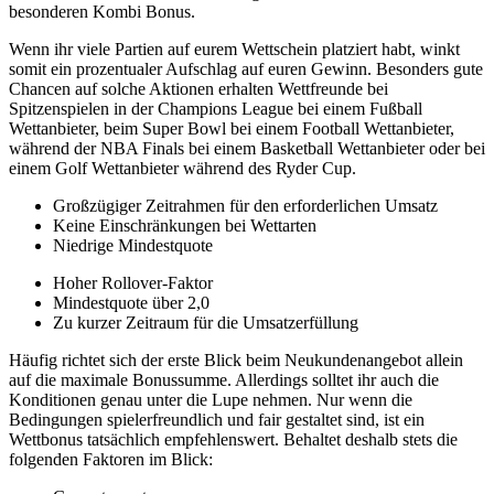
besonderen Kombi Bonus.
Wenn ihr viele Partien auf eurem Wettschein platziert habt, winkt
somit ein prozentualer Aufschlag auf euren Gewinn. Besonders gute
Chancen auf solche Aktionen erhalten Wettfreunde bei
Spitzenspielen in der Champions League bei einem Fußball
Wettanbieter, beim Super Bowl bei einem Football Wettanbieter,
während der NBA Finals bei einem Basketball Wettanbieter oder bei
einem Golf Wettanbieter während des Ryder Cup.
Großzügiger Zeitrahmen für den erforderlichen Umsatz
Keine Einschränkungen bei Wettarten
Niedrige Mindestquote
Hoher Rollover-Faktor
Mindestquote über 2,0
Zu kurzer Zeitraum für die Umsatzerfüllung
Häufig richtet sich der erste Blick beim Neukundenangebot allein
auf die maximale Bonussumme. Allerdings solltet ihr auch die
Konditionen genau unter die Lupe nehmen. Nur wenn die
Bedingungen spielerfreundlich und fair gestaltet sind, ist ein
Wettbonus tatsächlich empfehlenswert. Behaltet deshalb stets die
folgenden Faktoren im Blick: