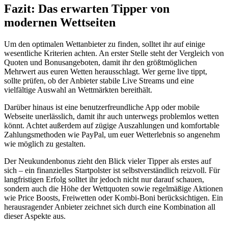
Fazit: Das erwarten Tipper von
modernen Wettseiten
Um den optimalen Wettanbieter zu finden, solltet ihr auf einige
wesentliche Kriterien achten. An erster Stelle steht der Vergleich von
Quoten und Bonusangeboten, damit ihr den größtmöglichen
Mehrwert aus euren Wetten herausschlagt. Wer gerne live tippt,
sollte prüfen, ob der Anbieter stabile Live Streams und eine
vielfältige Auswahl an Wettmärkten bereithält.
Darüber hinaus ist eine benutzerfreundliche App oder mobile
Webseite unerlässlich, damit ihr auch unterwegs problemlos wetten
könnt. Achtet außerdem auf zügige Auszahlungen und komfortable
Zahlungsmethoden wie PayPal, um euer Wetterlebnis so angenehm
wie möglich zu gestalten.
Der Neukundenbonus zieht den Blick vieler Tipper als erstes auf
sich – ein finanzielles Startpolster ist selbstverständlich reizvoll. Für
langfristigen Erfolg solltet ihr jedoch nicht nur darauf schauen,
sondern auch die Höhe der Wettquoten sowie regelmäßige Aktionen
wie Price Boosts, Freiwetten oder Kombi-Boni berücksichtigen. Ein
herausragender Anbieter zeichnet sich durch eine Kombination all
dieser Aspekte aus.