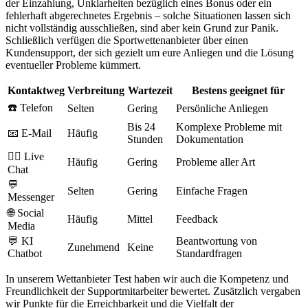
der Einzahlung, Unklarheiten bezüglich eines Bonus oder ein
fehlerhaft abgerechnetes Ergebnis – solche Situationen lassen sich
nicht vollständig ausschließen, sind aber kein Grund zur Panik.
Schließlich verfügen die Sportwettenanbieter über einen
Kundensupport, der sich gezielt um eure Anliegen und die Lösung
eventueller Probleme kümmert.
Kontaktweg
Verbreitung
Wartezeit
Bestens geeignet für
☎️ Telefon
Selten
Gering
Persönliche Anliegen
Bis 24
Komplexe Probleme mit
📧 E-Mail
Häufig
Stunden
Dokumentation
👩‍⚕️ Live
Häufig
Gering
Probleme aller Art
Chat
💬
Selten
Gering
Einfache Fragen
Messenger
🌐 Social
Häufig
Mittel
Feedback
Media
💬 KI
Beantwortung von
Zunehmend
Keine
Chatbot
Standardfragen
In unserem Wettanbieter Test haben wir auch die Kompetenz und
Freundlichkeit der Supportmitarbeiter bewertet. Zusätzlich vergaben
wir Punkte für die Erreichbarkeit und die Vielfalt der