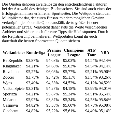
Die Quoten gehören zweifellos zu den entscheidendsten Faktoren
bei der Auswahl des richtigen Buchmachers. Sie sind auch eines der
Erfolgsgeheimnisse erfahrener Sportwetter. Die Wettquote stellt den
Multiplikator dar, der euren Einsatz mit dem möglichen Gewinn
verknüpft – je höher die Quote ausfällt, desto größer ist euer
potenzieller Ertrag. Vergleicht daher stets die Werte verschiedener
Anbieter und sichert euch für eure Tipps die Höchstquoten. Durch
die Registrierung bei mehreren Wettportalen könnt ihr euch
dauerhaft die besten Sportwetten Quoten sichern.
Premier
Champions
ATP
Wettanbieter
Bundesliga
NBA
League
League
Tour
BetRepublic
93,87%
94,68%
95,03%
94,54%
94,14%
Kingmaker
94,21%
94,68%
95,03%
94,54%
94,14%
Revolution
95,27%
96,08%
95,77%
95,21%
95,96%
Zoccer
93,75%
93,42%
95,11%
93,54%
93,26%
Wyns
93,40%
94,33%
94,52%
94,12%
94,52%
VulkanSpiele
93,31%
94,27%
94,18%
93,99%
94,01%
Sportaza
94,21%
95,87%
95,34%
94,51%
95,54%
Midarion
95,97%
93,87%
95,34%
94,53%
95,84%
Casinova
94,82%
95,38%
95,60%
94,75%
95,08%
Cleobetra
94,82%
95,22%
95,61%
94,40%
95,14%