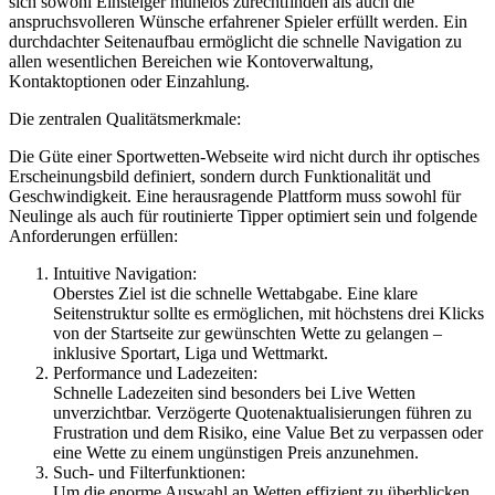
sich sowohl Einsteiger mühelos zurechtfinden als auch die
anspruchsvolleren Wünsche erfahrener Spieler erfüllt werden. Ein
durchdachter Seitenaufbau ermöglicht die schnelle Navigation zu
allen wesentlichen Bereichen wie Kontoverwaltung,
Kontaktoptionen oder Einzahlung.
Die zentralen Qualitätsmerkmale:
Die Güte einer Sportwetten-Webseite wird nicht durch ihr optisches
Erscheinungsbild definiert, sondern durch Funktionalität und
Geschwindigkeit. Eine herausragende Plattform muss sowohl für
Neulinge als auch für routinierte Tipper optimiert sein und folgende
Anforderungen erfüllen:
Intuitive Navigation:
Oberstes Ziel ist die schnelle Wettabgabe. Eine klare
Seitenstruktur sollte es ermöglichen, mit höchstens drei Klicks
von der Startseite zur gewünschten Wette zu gelangen –
inklusive Sportart, Liga und Wettmarkt.
Performance und Ladezeiten:
Schnelle Ladezeiten sind besonders bei Live Wetten
unverzichtbar. Verzögerte Quotenaktualisierungen führen zu
Frustration und dem Risiko, eine Value Bet zu verpassen oder
eine Wette zu einem ungünstigen Preis anzunehmen.
Such- und Filterfunktionen:
Um die enorme Auswahl an Wetten effizient zu überblicken,