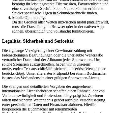
benötigt ihr leistungsstarke Filtermasken, Favoritenlisten und
eine zuverlässige Suchfunktion. Nur so können erfahrene
Spieler spezifische Ligen in Sekundenschnelle finden.
Mobile Optimierung:
Da der Großteil aller Wetten inzwischen mobil platziert wird,
muss die Darstellung im Browser oder in der nativen App
schnell, übersichtlich und vollständig funktionieren.
Legalität, Sicherheit und Seriosität
Die tagelange Verzögerung einer Gewinnauszahlung mit
fadenscheinigen Begründungen oder die unerlaubte Weitergabe
vertraulicher Daten sind der Albtraum jedes Sportwetters. Um
solche Szenarien auszuschließen, haben wir in unserem
umfassenden Test ausschließlich sichere und seriöse Wettanbieter
berücksichtigt. Unser allererster Prüfpunkt bei einem Buchmacher
ist stets das Vorhandensein einer gültigen Sportwetten-Lizenz.
Die strengen und detaillierten Vorgaben der angesehenen
internationalen Lizenzbehörden schaffen einen Rahmen, der von
Vertrauenswürdigkeit und Professionalität geprägt ist. Zu einem
fairen und sicheren Wetterlebnis gehört auch die Verschlüsselung
eurer persönlichen Daten und Finanztransaktionen. Hierfür
kooperieren die Buchmacher mit renommierten