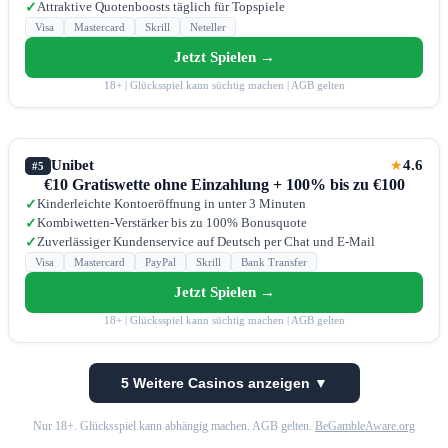
Attraktive Quotenboosts täglich für Topspiele
✓
Visa
Mastercard
Skrill
Neteller
Jetzt Spielen →
18+ | Glücksspiel kann süchtig machen | AGB gelten
Unibet
4.6
★
#5
€10 Gratiswette ohne Einzahlung + 100% bis zu €100
Kinderleichte Kontoeröffnung in unter 3 Minuten
✓
Kombiwetten-Verstärker bis zu 100% Bonusquote
✓
Zuverlässiger Kundenservice auf Deutsch per Chat und E-Mail
✓
Visa
Mastercard
PayPal
Skrill
Bank Transfer
Jetzt Spielen →
18+ | Glücksspiel kann süchtig machen | AGB gelten
5 Weitere Casinos anzeigen ▼
Nur 18+. Glücksspiel kann abhängig machen. AGB gelten.
BeGambleAware.org