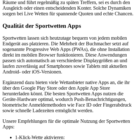
Räume und führt regelmäßig zu späten Treffern, sei es durch den
Ausgleich oder einen entscheidenden Konter. Solche Dynamiken
sorgen bei Live Wetten für spannende Quoten und echte Chancen.
Qualität der Sportwetten Apps
Sportwetten lassen sich heutzutage bequem von jedem mobilen
Endgerät aus platzieren. Die Mehrheit der Buchmacher setzt auf
sogenannte Progressive Web Apps (PWAs), die ohne Installation
direkt im mobilen Browser funktionieren. Diese Anwendungen
passen sich automatisch an verschiedene Displaygrößen an und
laufen zuverlässig auf Smartphones sowie Tablets mit aktuellen
Android- oder iOS-Versionen.
Ergänzend dazu bieten viele Wettanbieter native Apps an, die ihr
über den Google Play Store oder den Apple App Store
herunterladen könnt. Die besten Sportwetten Apps nutzen die
Geräte-Hardware optimal, wodurch Push-Benachrichtigungen,
biometrische Anmeldemethoden wie Face ID oder Fingerabdruck
sowie schnelle Ladezeiten ermöglicht werden.
Unsere Empfehlungen für die optimale Nutzung der Sportwetten
Apps:
1-Klick-Wette aktivieren: