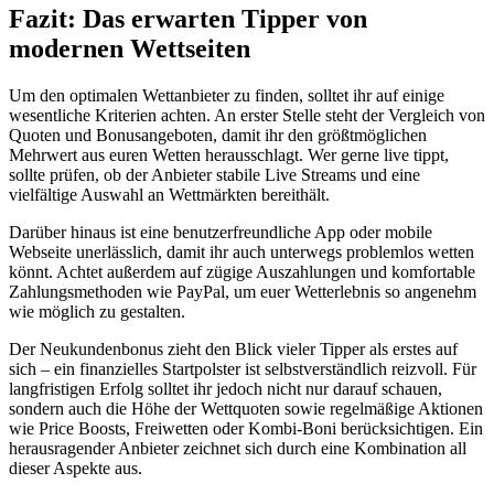
Fazit: Das erwarten Tipper von
modernen Wettseiten
Um den optimalen Wettanbieter zu finden, solltet ihr auf einige
wesentliche Kriterien achten. An erster Stelle steht der Vergleich von
Quoten und Bonusangeboten, damit ihr den größtmöglichen
Mehrwert aus euren Wetten herausschlagt. Wer gerne live tippt,
sollte prüfen, ob der Anbieter stabile Live Streams und eine
vielfältige Auswahl an Wettmärkten bereithält.
Darüber hinaus ist eine benutzerfreundliche App oder mobile
Webseite unerlässlich, damit ihr auch unterwegs problemlos wetten
könnt. Achtet außerdem auf zügige Auszahlungen und komfortable
Zahlungsmethoden wie PayPal, um euer Wetterlebnis so angenehm
wie möglich zu gestalten.
Der Neukundenbonus zieht den Blick vieler Tipper als erstes auf
sich – ein finanzielles Startpolster ist selbstverständlich reizvoll. Für
langfristigen Erfolg solltet ihr jedoch nicht nur darauf schauen,
sondern auch die Höhe der Wettquoten sowie regelmäßige Aktionen
wie Price Boosts, Freiwetten oder Kombi-Boni berücksichtigen. Ein
herausragender Anbieter zeichnet sich durch eine Kombination all
dieser Aspekte aus.