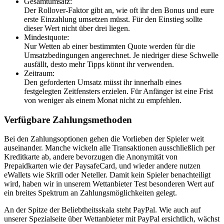
Gesamtumsatz:
Der Rollover-Faktor gibt an, wie oft ihr den Bonus und eure
erste Einzahlung umsetzen müsst. Für den Einstieg sollte
dieser Wert nicht über drei liegen.
Mindestquote:
Nur Wetten ab einer bestimmten Quote werden für die
Umsatzbedingungen angerechnet. Je niedriger diese Schwelle
ausfällt, desto mehr Tipps könnt ihr verwenden.
Zeitraum:
Den geforderten Umsatz müsst ihr innerhalb eines
festgelegten Zeitfensters erzielen. Für Anfänger ist eine Frist
von weniger als einem Monat nicht zu empfehlen.
Verfügbare Zahlungsmethoden
Bei den Zahlungsoptionen gehen die Vorlieben der Spieler weit
auseinander. Manche wickeln alle Transaktionen ausschließlich per
Kreditkarte ab, andere bevorzugen die Anonymität von
Prepaidkarten wie der PaysafeCard, und wieder andere nutzen
eWallets wie Skrill oder Neteller. Damit kein Spieler benachteiligt
wird, haben wir in unserem Wettanbieter Test besonderen Wert auf
ein breites Spektrum an Zahlungsmöglichkeiten gelegt.
An der Spitze der Beliebtheitsskala steht PayPal. Wie auch auf
unserer Spezialseite über Wettanbieter mit PayPal ersichtlich, wächst