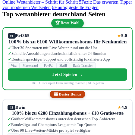
Online Wettanbieter – Schritt für Schritt
5
Fazit: Das erwarten Tipper
von modernen Wettseiten
6
Häufig gestellte Fragen
Top wettanbieter deutschland Seiten
🏆 Beste Wahl
Bet365
5.0
★
#1
100% bis zu €100 Willkommensbonus für Neukunden
Über 30 Sportarten mit Live-Wetten rund um die Uhr
✓
Schnelle Auszahlungen durchschnittlich unter 24 Stunden
✓
Deutsch sprachiger Support und vollständig lokalisierte App
✓
Visa
Mastercard
PayPal
Skrill
Bank Transfer
Jetzt Spielen →
18+ | Glücksspiel kann süchtig machen | AGB gelten
🎰 Bester Bonus
Bwin
4.9
★
#2
100% bis zu €200 Einzahlungsbonus + €10 Gratiswette
Größter Willkommensbonus unter den deutschen Top-Anbietern
✓
Bundesliga und Champions League mit Top-Quoten
✓
Über 90 Live-Wetten-Märkte pro Spiel verfügbar
✓