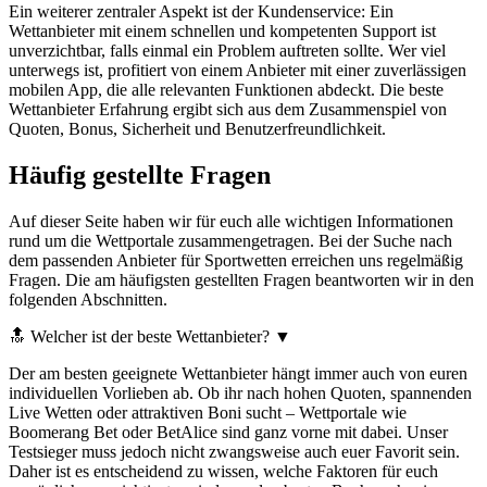
Ein weiterer zentraler Aspekt ist der Kundenservice: Ein
Wettanbieter mit einem schnellen und kompetenten Support ist
unverzichtbar, falls einmal ein Problem auftreten sollte. Wer viel
unterwegs ist, profitiert von einem Anbieter mit einer zuverlässigen
mobilen App, die alle relevanten Funktionen abdeckt. Die beste
Wettanbieter Erfahrung ergibt sich aus dem Zusammenspiel von
Quoten, Bonus, Sicherheit und Benutzerfreundlichkeit.
Häufig gestellte Fragen
Auf dieser Seite haben wir für euch alle wichtigen Informationen
rund um die Wettportale zusammengetragen. Bei der Suche nach
dem passenden Anbieter für Sportwetten erreichen uns regelmäßig
Fragen. Die am häufigsten gestellten Fragen beantworten wir in den
folgenden Abschnitten.
🔝 Welcher ist der beste Wettanbieter?
▼
Der am besten geeignete Wettanbieter hängt immer auch von euren
individuellen Vorlieben ab. Ob ihr nach hohen Quoten, spannenden
Live Wetten oder attraktiven Boni sucht – Wettportale wie
Boomerang Bet oder BetAlice sind ganz vorne mit dabei. Unser
Testsieger muss jedoch nicht zwangsweise auch euer Favorit sein.
Daher ist es entscheidend zu wissen, welche Faktoren für euch