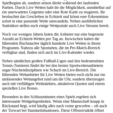
Spielbeginn ab, sondern setzen direkt während der laufenden
Partien. Durch Live Wetten habt ihr die Möglichkeit, unmittelbar auf
ein unerwartetes Gegentor oder eine Rote Karte zu reagieren. Ihr
beobachtet das Geschehen in Echtzeit und könnt eure Erkenntnisse
sofort in eine passende Wette umwandeln. Neben ausführlichen
Statistiken stellen euch einige Wettportale auch Live Streams bereit.
Noch vor wenigen Jahren boten die Anbieter nur eine begrenzte
Anzahl an Echtzeit-Wetten pro Tag an. Inzwischen haben die
führenden Buchmacher täglich hunderte Live Wetten in ihrem
Programm. Nahezu alle Sportarten, die im Pre-Match-Bereich
verfügbar sind, finden sich auch im Live-Kalender wieder.
Neben sämtlichen großen Fußball-Ligen und den bedeutendsten
Tennis-Turnieren findet ihr bei den besten Sportwettenanbietern
sogar Nischendisziplinen wie Schach im Live-Bereich. Die
führenden Wettanbieter für Live Wetten bieten euch nicht nur ein
umfassendes Wettangebot rund um die Uhr, sondern überzeugen
auch mit vielfältigen Wettmärkten, attraktiven Quoten und einem
speziellen Live Bonus.
Besonders in den Schlussminuten eines Spiels ergeben sich
interessante Wettgelegenheiten. Wenn eine Mannschaft knapp in
Rückstand liegt, wird häufig alles nach vorne geworfen – oft auch
der Torwart bei Standardsituationen. Diese Offensivtaktik öffnet