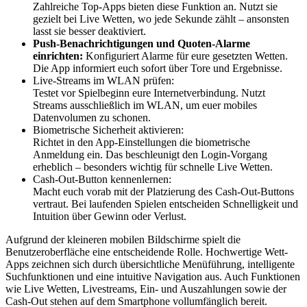
Zahlreiche Top-Apps bieten diese Funktion an. Nutzt sie
gezielt bei Live Wetten, wo jede Sekunde zählt – ansonsten
lasst sie besser deaktiviert.
Push-Benachrichtigungen und Quoten-Alarme
einrichten:
Konfiguriert Alarme für eure gesetzten Wetten.
Die App informiert euch sofort über Tore und Ergebnisse.
Live-Streams im WLAN prüfen:
Testet vor Spielbeginn eure Internetverbindung. Nutzt
Streams ausschließlich im WLAN, um euer mobiles
Datenvolumen zu schonen.
Biometrische Sicherheit aktivieren:
Richtet in den App-Einstellungen die biometrische
Anmeldung ein. Das beschleunigt den Login-Vorgang
erheblich – besonders wichtig für schnelle Live Wetten.
Cash-Out-Button kennenlernen:
Macht euch vorab mit der Platzierung des Cash-Out-Buttons
vertraut. Bei laufenden Spielen entscheiden Schnelligkeit und
Intuition über Gewinn oder Verlust.
Aufgrund der kleineren mobilen Bildschirme spielt die
Benutzeroberfläche eine entscheidende Rolle. Hochwertige Wett-
Apps zeichnen sich durch übersichtliche Menüführung, intelligente
Suchfunktionen und eine intuitive Navigation aus. Auch Funktionen
wie Live Wetten, Livestreams, Ein- und Auszahlungen sowie der
Cash-Out stehen auf dem Smartphone vollumfänglich bereit.