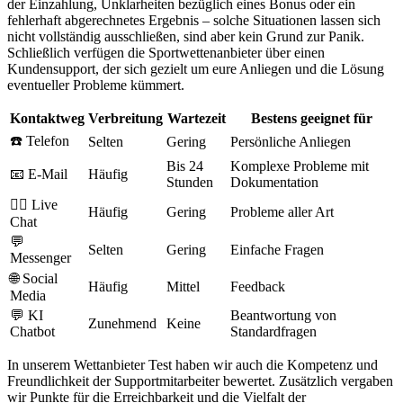
der Einzahlung, Unklarheiten bezüglich eines Bonus oder ein
fehlerhaft abgerechnetes Ergebnis – solche Situationen lassen sich
nicht vollständig ausschließen, sind aber kein Grund zur Panik.
Schließlich verfügen die Sportwettenanbieter über einen
Kundensupport, der sich gezielt um eure Anliegen und die Lösung
eventueller Probleme kümmert.
Kontaktweg
Verbreitung
Wartezeit
Bestens geeignet für
☎️ Telefon
Selten
Gering
Persönliche Anliegen
Bis 24
Komplexe Probleme mit
📧 E-Mail
Häufig
Stunden
Dokumentation
👩‍⚕️ Live
Häufig
Gering
Probleme aller Art
Chat
💬
Selten
Gering
Einfache Fragen
Messenger
🌐 Social
Häufig
Mittel
Feedback
Media
💬 KI
Beantwortung von
Zunehmend
Keine
Chatbot
Standardfragen
In unserem Wettanbieter Test haben wir auch die Kompetenz und
Freundlichkeit der Supportmitarbeiter bewertet. Zusätzlich vergaben
wir Punkte für die Erreichbarkeit und die Vielfalt der