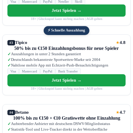
Visa
Mastercard
PayPal
Neteller
Skrill
Jetzt Spielen →
18+ | Glücksspiel kann süchtig machen | AGB gelten
⚡ Schnelle Auszahlung
Tipico
4.8
★
#3
50% bis zu €150 Einzahlungsbonus für neue Spieler
Auszahlungen in unter 2 Stunden garantiert
✓
Deutschlands bekannteste Sportwetten-Marke seit 2004
✓
Nahtlose mobile App mit Echtzeit-Push-Benachrichtigungen
✓
Visa
Mastercard
PayPal
Bank Transfer
Jetzt Spielen →
18+ | Glücksspiel kann süchtig machen | AGB gelten
Betano
4.7
★
#4
100% bis zu €150 + €10 Gratiswette ohne Einzahlung
Aufstrebender Anbieter mit deutschem DSWV-Mitgliedsstatus
✓
Statistik-Tool und Live-Tracker direkt in der Wettoberfläche
✓