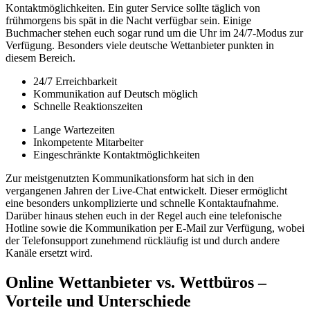
Kontaktmöglichkeiten. Ein guter Service sollte täglich von
frühmorgens bis spät in die Nacht verfügbar sein. Einige
Buchmacher stehen euch sogar rund um die Uhr im 24/7-Modus zur
Verfügung. Besonders viele deutsche Wettanbieter punkten in
diesem Bereich.
24/7 Erreichbarkeit
Kommunikation auf Deutsch möglich
Schnelle Reaktionszeiten
Lange Wartezeiten
Inkompetente Mitarbeiter
Eingeschränkte Kontaktmöglichkeiten
Zur meistgenutzten Kommunikationsform hat sich in den
vergangenen Jahren der Live-Chat entwickelt. Dieser ermöglicht
eine besonders unkomplizierte und schnelle Kontaktaufnahme.
Darüber hinaus stehen euch in der Regel auch eine telefonische
Hotline sowie die Kommunikation per E-Mail zur Verfügung, wobei
der Telefonsupport zunehmend rückläufig ist und durch andere
Kanäle ersetzt wird.
Online Wettanbieter vs. Wettbüros –
Vorteile und Unterschiede