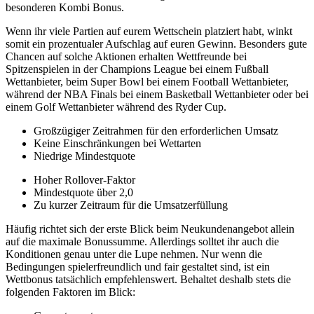
besonderen Kombi Bonus.
Wenn ihr viele Partien auf eurem Wettschein platziert habt, winkt
somit ein prozentualer Aufschlag auf euren Gewinn. Besonders gute
Chancen auf solche Aktionen erhalten Wettfreunde bei
Spitzenspielen in der Champions League bei einem Fußball
Wettanbieter, beim Super Bowl bei einem Football Wettanbieter,
während der NBA Finals bei einem Basketball Wettanbieter oder bei
einem Golf Wettanbieter während des Ryder Cup.
Großzügiger Zeitrahmen für den erforderlichen Umsatz
Keine Einschränkungen bei Wettarten
Niedrige Mindestquote
Hoher Rollover-Faktor
Mindestquote über 2,0
Zu kurzer Zeitraum für die Umsatzerfüllung
Häufig richtet sich der erste Blick beim Neukundenangebot allein
auf die maximale Bonussumme. Allerdings solltet ihr auch die
Konditionen genau unter die Lupe nehmen. Nur wenn die
Bedingungen spielerfreundlich und fair gestaltet sind, ist ein
Wettbonus tatsächlich empfehlenswert. Behaltet deshalb stets die
folgenden Faktoren im Blick: