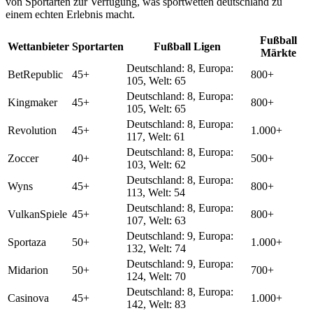
von Sportarten zur Verfügung, was sportwetten deutschland zu
einem echten Erlebnis macht.
Fußball
Wettanbieter
Sportarten
Fußball Ligen
Märkte
Deutschland: 8, Europa:
BetRepublic
45+
800+
105, Welt: 65
Deutschland: 8, Europa:
Kingmaker
45+
800+
105, Welt: 65
Deutschland: 8, Europa:
Revolution
45+
1.000+
117, Welt: 61
Deutschland: 8, Europa:
Zoccer
40+
500+
103, Welt: 62
Deutschland: 8, Europa:
Wyns
45+
800+
113, Welt: 54
Deutschland: 8, Europa:
VulkanSpiele
45+
800+
107, Welt: 63
Deutschland: 9, Europa:
Sportaza
50+
1.000+
132, Welt: 74
Deutschland: 9, Europa:
Midarion
50+
700+
124, Welt: 70
Deutschland: 8, Europa:
Casinova
45+
1.000+
142, Welt: 83