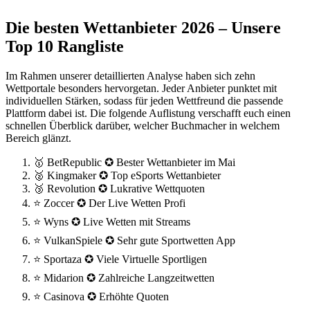
Die besten Wettanbieter 2026 – Unsere
Top 10 Rangliste
Im Rahmen unserer detaillierten Analyse haben sich zehn
Wettportale besonders hervorgetan. Jeder Anbieter punktet mit
individuellen Stärken, sodass für jeden Wettfreund die passende
Plattform dabei ist. Die folgende Auflistung verschafft euch einen
schnellen Überblick darüber, welcher Buchmacher in welchem
Bereich glänzt.
🥇 BetRepublic ✪ Bester Wettanbieter im Mai
🥈 Kingmaker ✪ Top eSports Wettanbieter
🥉 Revolution ✪ Lukrative Wettquoten
⭐ Zoccer ✪ Der Live Wetten Profi
⭐ Wyns ✪ Live Wetten mit Streams
⭐ VulkanSpiele ✪ Sehr gute Sportwetten App
⭐ Sportaza ✪ Viele Virtuelle Sportligen
⭐ Midarion ✪ Zahlreiche Langzeitwetten
⭐ Casinova ✪ Erhöhte Quoten