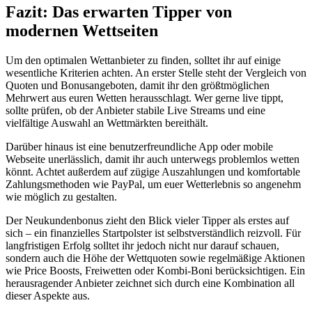
Fazit: Das erwarten Tipper von
modernen Wettseiten
Um den optimalen Wettanbieter zu finden, solltet ihr auf einige
wesentliche Kriterien achten. An erster Stelle steht der Vergleich von
Quoten und Bonusangeboten, damit ihr den größtmöglichen
Mehrwert aus euren Wetten herausschlagt. Wer gerne live tippt,
sollte prüfen, ob der Anbieter stabile Live Streams und eine
vielfältige Auswahl an Wettmärkten bereithält.
Darüber hinaus ist eine benutzerfreundliche App oder mobile
Webseite unerlässlich, damit ihr auch unterwegs problemlos wetten
könnt. Achtet außerdem auf zügige Auszahlungen und komfortable
Zahlungsmethoden wie PayPal, um euer Wetterlebnis so angenehm
wie möglich zu gestalten.
Der Neukundenbonus zieht den Blick vieler Tipper als erstes auf
sich – ein finanzielles Startpolster ist selbstverständlich reizvoll. Für
langfristigen Erfolg solltet ihr jedoch nicht nur darauf schauen,
sondern auch die Höhe der Wettquoten sowie regelmäßige Aktionen
wie Price Boosts, Freiwetten oder Kombi-Boni berücksichtigen. Ein
herausragender Anbieter zeichnet sich durch eine Kombination all
dieser Aspekte aus.