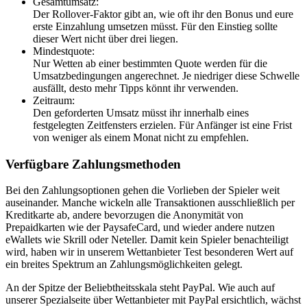
Gesamtumsatz:
Der Rollover-Faktor gibt an, wie oft ihr den Bonus und eure
erste Einzahlung umsetzen müsst. Für den Einstieg sollte
dieser Wert nicht über drei liegen.
Mindestquote:
Nur Wetten ab einer bestimmten Quote werden für die
Umsatzbedingungen angerechnet. Je niedriger diese Schwelle
ausfällt, desto mehr Tipps könnt ihr verwenden.
Zeitraum:
Den geforderten Umsatz müsst ihr innerhalb eines
festgelegten Zeitfensters erzielen. Für Anfänger ist eine Frist
von weniger als einem Monat nicht zu empfehlen.
Verfügbare Zahlungsmethoden
Bei den Zahlungsoptionen gehen die Vorlieben der Spieler weit
auseinander. Manche wickeln alle Transaktionen ausschließlich per
Kreditkarte ab, andere bevorzugen die Anonymität von
Prepaidkarten wie der PaysafeCard, und wieder andere nutzen
eWallets wie Skrill oder Neteller. Damit kein Spieler benachteiligt
wird, haben wir in unserem Wettanbieter Test besonderen Wert auf
ein breites Spektrum an Zahlungsmöglichkeiten gelegt.
An der Spitze der Beliebtheitsskala steht PayPal. Wie auch auf
unserer Spezialseite über Wettanbieter mit PayPal ersichtlich, wächst