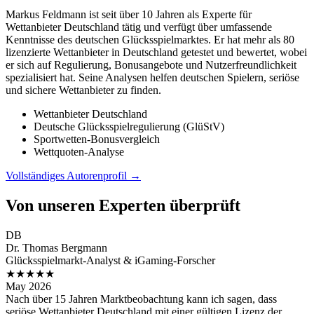
Markus Feldmann ist seit über 10 Jahren als Experte für
Wettanbieter Deutschland tätig und verfügt über umfassende
Kenntnisse des deutschen Glücksspielmarktes. Er hat mehr als 80
lizenzierte Wettanbieter in Deutschland getestet und bewertet, wobei
er sich auf Regulierung, Bonusangebote und Nutzerfreundlichkeit
spezialisiert hat. Seine Analysen helfen deutschen Spielern, seriöse
und sichere Wettanbieter zu finden.
Wettanbieter Deutschland
Deutsche Glücksspielregulierung (GlüStV)
Sportwetten-Bonusvergleich
Wettquoten-Analyse
Vollständiges Autorenprofil →
Von unseren Experten überprüft
DB
Dr. Thomas Bergmann
Glücksspielmarkt-Analyst & iGaming-Forscher
★★★★★
May 2026
Nach über 15 Jahren Marktbeobachtung kann ich sagen, dass
seriöse Wettanbieter Deutschland mit einer gültigen Lizenz der