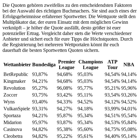
Die Quoten gehören zweifellos zu den entscheidendsten Faktoren
bei der Auswahl des richtigen Buchmachers. Sie sind auch eines der
Erfolgsgeheimnisse erfahrener Sportwetter. Die Wettquote stellt den
Multiplikator dar, der euren Einsatz mit dem möglichen Gewinn
verknüpft – je höher die Quote ausfällt, desto größer ist euer
potenzieller Ertrag. Vergleicht daher stets die Werte verschiedener
Anbieter und sichert euch für eure Tipps die Höchstquoten. Durch
die Registrierung bei mehreren Wettportalen könnt ihr euch
dauerhaft die besten Sportwetten Quoten sichern.
Premier
Champions
ATP
Wettanbieter
Bundesliga
NBA
League
League
Tour
BetRepublic
93,87%
94,68%
95,03%
94,54%
94,14%
Kingmaker
94,21%
94,68%
95,03%
94,54%
94,14%
Revolution
95,27%
96,08%
95,77%
95,21%
95,96%
Zoccer
93,75%
93,42%
95,11%
93,54%
93,26%
Wyns
93,40%
94,33%
94,52%
94,12%
94,52%
VulkanSpiele
93,31%
94,27%
94,18%
93,99%
94,01%
Sportaza
94,21%
95,87%
95,34%
94,51%
95,54%
Midarion
95,97%
93,87%
95,34%
94,53%
95,84%
Casinova
94,82%
95,38%
95,60%
94,75%
95,08%
Cleobetra
94,82%
95,22%
95,61%
94,40%
95,14%