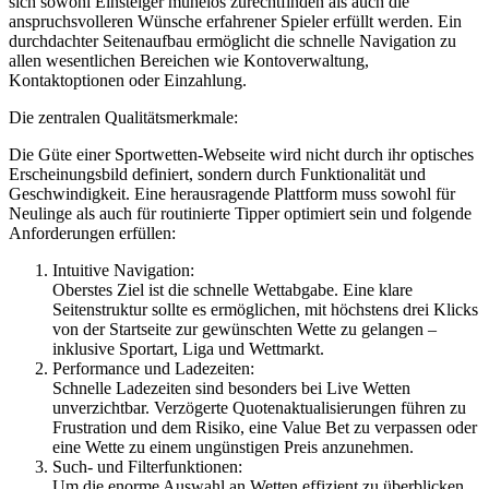
sich sowohl Einsteiger mühelos zurechtfinden als auch die
anspruchsvolleren Wünsche erfahrener Spieler erfüllt werden. Ein
durchdachter Seitenaufbau ermöglicht die schnelle Navigation zu
allen wesentlichen Bereichen wie Kontoverwaltung,
Kontaktoptionen oder Einzahlung.
Die zentralen Qualitätsmerkmale:
Die Güte einer Sportwetten-Webseite wird nicht durch ihr optisches
Erscheinungsbild definiert, sondern durch Funktionalität und
Geschwindigkeit. Eine herausragende Plattform muss sowohl für
Neulinge als auch für routinierte Tipper optimiert sein und folgende
Anforderungen erfüllen:
Intuitive Navigation:
Oberstes Ziel ist die schnelle Wettabgabe. Eine klare
Seitenstruktur sollte es ermöglichen, mit höchstens drei Klicks
von der Startseite zur gewünschten Wette zu gelangen –
inklusive Sportart, Liga und Wettmarkt.
Performance und Ladezeiten:
Schnelle Ladezeiten sind besonders bei Live Wetten
unverzichtbar. Verzögerte Quotenaktualisierungen führen zu
Frustration und dem Risiko, eine Value Bet zu verpassen oder
eine Wette zu einem ungünstigen Preis anzunehmen.
Such- und Filterfunktionen:
Um die enorme Auswahl an Wetten effizient zu überblicken,