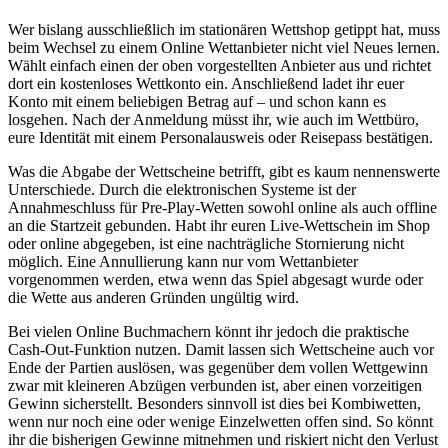
Wer bislang ausschließlich im stationären Wettshop getippt hat, muss
beim Wechsel zu einem Online Wettanbieter nicht viel Neues lernen.
Wählt einfach einen der oben vorgestellten Anbieter aus und richtet
dort ein kostenloses Wettkonto ein. Anschließend ladet ihr euer
Konto mit einem beliebigen Betrag auf – und schon kann es
losgehen. Nach der Anmeldung müsst ihr, wie auch im Wettbüro,
eure Identität mit einem Personalausweis oder Reisepass bestätigen.
Was die Abgabe der Wettscheine betrifft, gibt es kaum nennenswerte
Unterschiede. Durch die elektronischen Systeme ist der
Annahmeschluss für Pre-Play-Wetten sowohl online als auch offline
an die Startzeit gebunden. Habt ihr euren Live-Wettschein im Shop
oder online abgegeben, ist eine nachträgliche Stornierung nicht
möglich. Eine Annullierung kann nur vom Wettanbieter
vorgenommen werden, etwa wenn das Spiel abgesagt wurde oder
die Wette aus anderen Gründen ungültig wird.
Bei vielen Online Buchmachern könnt ihr jedoch die praktische
Cash-Out-Funktion nutzen. Damit lassen sich Wettscheine auch vor
Ende der Partien auslösen, was gegenüber dem vollen Wettgewinn
zwar mit kleineren Abzügen verbunden ist, aber einen vorzeitigen
Gewinn sicherstellt. Besonders sinnvoll ist dies bei Kombiwetten,
wenn nur noch eine oder wenige Einzelwetten offen sind. So könnt
ihr die bisherigen Gewinne mitnehmen und riskiert nicht den Verlust