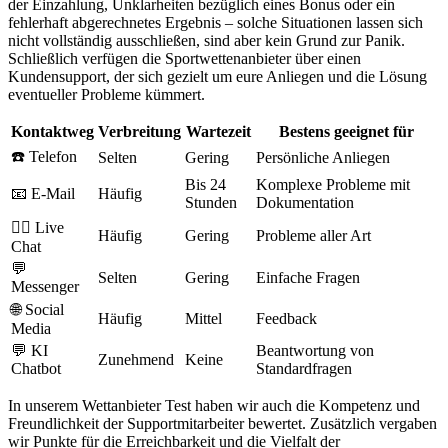
der Einzahlung, Unklarheiten bezüglich eines Bonus oder ein
fehlerhaft abgerechnetes Ergebnis – solche Situationen lassen sich
nicht vollständig ausschließen, sind aber kein Grund zur Panik.
Schließlich verfügen die Sportwettenanbieter über einen
Kundensupport, der sich gezielt um eure Anliegen und die Lösung
eventueller Probleme kümmert.
Kontaktweg
Verbreitung
Wartezeit
Bestens geeignet für
☎️ Telefon
Selten
Gering
Persönliche Anliegen
Bis 24
Komplexe Probleme mit
📧 E-Mail
Häufig
Stunden
Dokumentation
👩‍⚕️ Live
Häufig
Gering
Probleme aller Art
Chat
💬
Selten
Gering
Einfache Fragen
Messenger
🌐 Social
Häufig
Mittel
Feedback
Media
💬 KI
Beantwortung von
Zunehmend
Keine
Chatbot
Standardfragen
In unserem Wettanbieter Test haben wir auch die Kompetenz und
Freundlichkeit der Supportmitarbeiter bewertet. Zusätzlich vergaben
wir Punkte für die Erreichbarkeit und die Vielfalt der