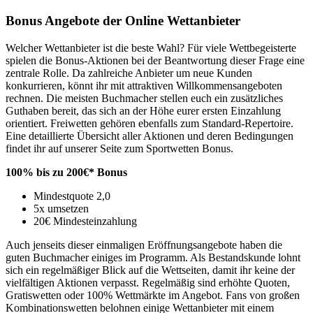
Bonus Angebote der Online Wettanbieter
Welcher Wettanbieter ist die beste Wahl? Für viele Wettbegeisterte
spielen die Bonus-Aktionen bei der Beantwortung dieser Frage eine
zentrale Rolle. Da zahlreiche Anbieter um neue Kunden
konkurrieren, könnt ihr mit attraktiven Willkommensangeboten
rechnen. Die meisten Buchmacher stellen euch ein zusätzliches
Guthaben bereit, das sich an der Höhe eurer ersten Einzahlung
orientiert. Freiwetten gehören ebenfalls zum Standard-Repertoire.
Eine detaillierte Übersicht aller Aktionen und deren Bedingungen
findet ihr auf unserer Seite zum Sportwetten Bonus.
100% bis zu 200€* Bonus
Mindestquote 2,0
5x umsetzen
20€ Mindesteinzahlung
Auch jenseits dieser einmaligen Eröffnungsangebote haben die
guten Buchmacher einiges im Programm. Als Bestandskunde lohnt
sich ein regelmäßiger Blick auf die Wettseiten, damit ihr keine der
vielfältigen Aktionen verpasst. Regelmäßig sind erhöhte Quoten,
Gratiswetten oder 100% Wettmärkte im Angebot. Fans von großen
Kombinationswetten belohnen einige Wettanbieter mit einem