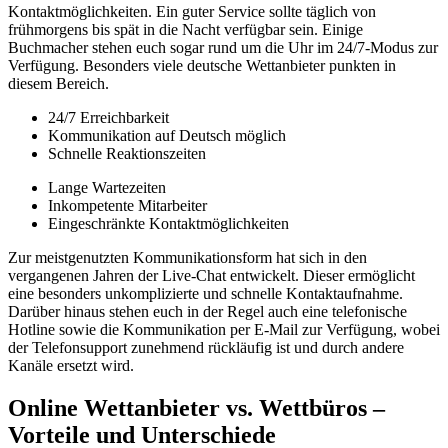
Kontaktmöglichkeiten. Ein guter Service sollte täglich von
frühmorgens bis spät in die Nacht verfügbar sein. Einige
Buchmacher stehen euch sogar rund um die Uhr im 24/7-Modus zur
Verfügung. Besonders viele deutsche Wettanbieter punkten in
diesem Bereich.
24/7 Erreichbarkeit
Kommunikation auf Deutsch möglich
Schnelle Reaktionszeiten
Lange Wartezeiten
Inkompetente Mitarbeiter
Eingeschränkte Kontaktmöglichkeiten
Zur meistgenutzten Kommunikationsform hat sich in den
vergangenen Jahren der Live-Chat entwickelt. Dieser ermöglicht
eine besonders unkomplizierte und schnelle Kontaktaufnahme.
Darüber hinaus stehen euch in der Regel auch eine telefonische
Hotline sowie die Kommunikation per E-Mail zur Verfügung, wobei
der Telefonsupport zunehmend rückläufig ist und durch andere
Kanäle ersetzt wird.
Online Wettanbieter vs. Wettbüros –
Vorteile und Unterschiede