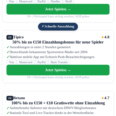
Visa
Mastercard
PayPal
Neteller
Skrill
Jetzt Spielen →
18+ | Glücksspiel kann süchtig machen | AGB gelten
⚡ Schnelle Auszahlung
Tipico
4.8
★
#3
50% bis zu €150 Einzahlungsbonus für neue Spieler
Auszahlungen in unter 2 Stunden garantiert
✓
Deutschlands bekannteste Sportwetten-Marke seit 2004
✓
Nahtlose mobile App mit Echtzeit-Push-Benachrichtigungen
✓
Visa
Mastercard
PayPal
Bank Transfer
Jetzt Spielen →
18+ | Glücksspiel kann süchtig machen | AGB gelten
Betano
4.7
★
#4
100% bis zu €150 + €10 Gratiswette ohne Einzahlung
Aufstrebender Anbieter mit deutschem DSWV-Mitgliedsstatus
✓
Statistik-Tool und Live-Tracker direkt in der Wettoberfläche
✓