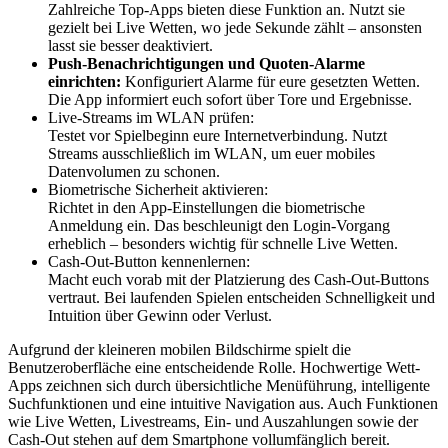
Zahlreiche Top-Apps bieten diese Funktion an. Nutzt sie
gezielt bei Live Wetten, wo jede Sekunde zählt – ansonsten
lasst sie besser deaktiviert.
Push-Benachrichtigungen und Quoten-Alarme
einrichten:
Konfiguriert Alarme für eure gesetzten Wetten.
Die App informiert euch sofort über Tore und Ergebnisse.
Live-Streams im WLAN prüfen:
Testet vor Spielbeginn eure Internetverbindung. Nutzt
Streams ausschließlich im WLAN, um euer mobiles
Datenvolumen zu schonen.
Biometrische Sicherheit aktivieren:
Richtet in den App-Einstellungen die biometrische
Anmeldung ein. Das beschleunigt den Login-Vorgang
erheblich – besonders wichtig für schnelle Live Wetten.
Cash-Out-Button kennenlernen:
Macht euch vorab mit der Platzierung des Cash-Out-Buttons
vertraut. Bei laufenden Spielen entscheiden Schnelligkeit und
Intuition über Gewinn oder Verlust.
Aufgrund der kleineren mobilen Bildschirme spielt die
Benutzeroberfläche eine entscheidende Rolle. Hochwertige Wett-
Apps zeichnen sich durch übersichtliche Menüführung, intelligente
Suchfunktionen und eine intuitive Navigation aus. Auch Funktionen
wie Live Wetten, Livestreams, Ein- und Auszahlungen sowie der
Cash-Out stehen auf dem Smartphone vollumfänglich bereit.