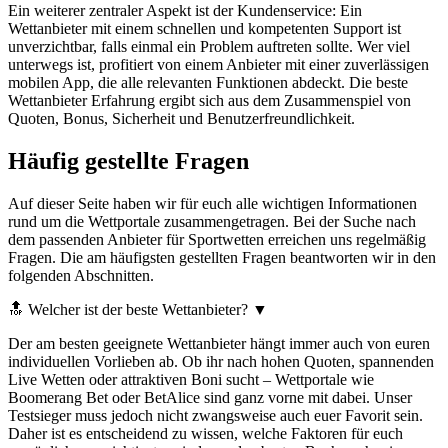
Ein weiterer zentraler Aspekt ist der Kundenservice: Ein
Wettanbieter mit einem schnellen und kompetenten Support ist
unverzichtbar, falls einmal ein Problem auftreten sollte. Wer viel
unterwegs ist, profitiert von einem Anbieter mit einer zuverlässigen
mobilen App, die alle relevanten Funktionen abdeckt. Die beste
Wettanbieter Erfahrung ergibt sich aus dem Zusammenspiel von
Quoten, Bonus, Sicherheit und Benutzerfreundlichkeit.
Häufig gestellte Fragen
Auf dieser Seite haben wir für euch alle wichtigen Informationen
rund um die Wettportale zusammengetragen. Bei der Suche nach
dem passenden Anbieter für Sportwetten erreichen uns regelmäßig
Fragen. Die am häufigsten gestellten Fragen beantworten wir in den
folgenden Abschnitten.
🔝 Welcher ist der beste Wettanbieter?
▼
Der am besten geeignete Wettanbieter hängt immer auch von euren
individuellen Vorlieben ab. Ob ihr nach hohen Quoten, spannenden
Live Wetten oder attraktiven Boni sucht – Wettportale wie
Boomerang Bet oder BetAlice sind ganz vorne mit dabei. Unser
Testsieger muss jedoch nicht zwangsweise auch euer Favorit sein.
Daher ist es entscheidend zu wissen, welche Faktoren für euch