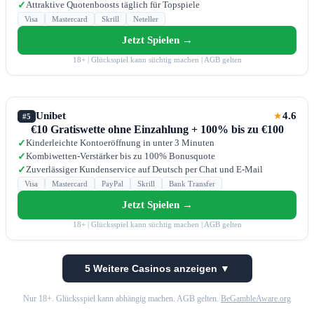
Attraktive Quotenboosts täglich für Topspiele
✓
Visa
Mastercard
Skrill
Neteller
Jetzt Spielen →
18+ | Glücksspiel kann süchtig machen | AGB gelten
Unibet
4.6
★
#5
€10 Gratiswette ohne Einzahlung + 100% bis zu €100
Kinderleichte Kontoeröffnung in unter 3 Minuten
✓
Kombiwetten-Verstärker bis zu 100% Bonusquote
✓
Zuverlässiger Kundenservice auf Deutsch per Chat und E-Mail
✓
Visa
Mastercard
PayPal
Skrill
Bank Transfer
Jetzt Spielen →
18+ | Glücksspiel kann süchtig machen | AGB gelten
5 Weitere Casinos anzeigen ▼
Nur 18+. Glücksspiel kann abhängig machen. AGB gelten.
BeGambleAware.org