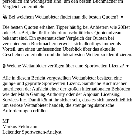
persönlich am wichtigsten sind, um den besten Buchmacher im
Vergleich zu ermitteln.
🚀 Bei welchem Wettanbieter findet man die besten Quoten?
▼
Die besten Quoten erhalten Tipper häufig bei Anbietern wie 20Bet
oder BassBet, die für ihr überdurchschnittliches Quotenniveau
bekannt sind. Ein systematischer Vergleich der Quoten bei
verschiedenen Buchmachern erweist sich allerdings immer als
Vorteil, um einen umfassenden Überblick über das aktuelle
Geschehen zu erhalten und die lukrativsten Wetten zu identifizieren.
🔒 Welche Wettanbieter verfügen über eine Sportwetten Lizenz?
▼
Alle in diesem Bericht vorgestellten Wettanbieter besitzen eine
gültige und geprüfte Sportwetten-Lizenz. Sämtliche Buchmacher
unterliegen der Aufsicht einer der großen internationalen Behörden
wie der Malta Gaming Authority oder der Anjouan Licensing
Services Inc. Damit könnt ihr sicher sein, dass es sich ausschließlich
um seriöse Wettanbieter handelt, die strenge regulatorische
Anforderungen erfüllen.
MF
Markus Feldmann
Leitender Sportwetten-Analyst