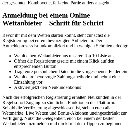
der gesamten Kombiwette, falls eine Partie anders ausgeht.
Anmeldung bei einem Online
Wettanbieter – Schritt für Schritt
Bevor ihr mit dem Wetten starten könnt, steht zunächst die
Registrierung bei eurem bevorzugten Anbieter an. Der
Anmeldeprozess ist unkompliziert und in wenigen Schritten erledigt:
Wählt einen Wettanbieter aus unserer Top 10 Liste aus
Öffnet die Registrierungsseite mit einem Klick auf den
entsprechenden Button
Tragt eure persönlichen Daten in die vorgesehenen Felder ein
Wählt eure bevorzugte Zahlungsmethode und nehmt eine
Einzahlung vor
Aktiviert jetzt den Neukundenbonus
Nach der erfolgreichen Registrierung erhalten Neukunden in der
Regel sofort Zugang zu sämtlichen Funktionen der Plattform.
Sobald die Verifizierung abgeschlossen ist, stehen euch alle
Wettmärkte, Live Wetten und Bonus-Aktionen uneingeschränkt zur
Verfügung. Nutzt die Gelegenheit, euch bei einem der besten
Wettanbieter anzumelden und direkt mit dem Tippen zu beginnen.