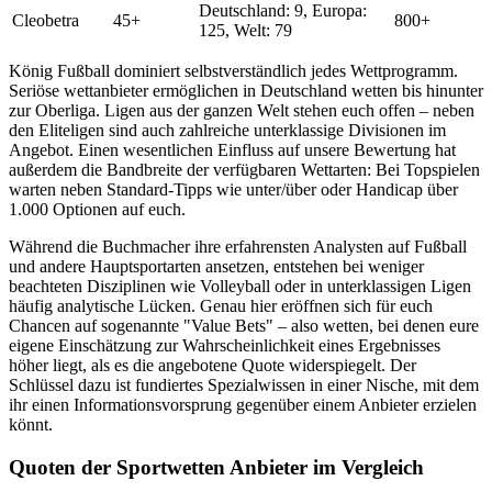
Deutschland: 9, Europa:
Cleobetra
45+
800+
125, Welt: 79
König Fußball dominiert selbstverständlich jedes Wettprogramm.
Seriöse wettanbieter ermöglichen in Deutschland wetten bis hinunter
zur Oberliga. Ligen aus der ganzen Welt stehen euch offen – neben
den Eliteligen sind auch zahlreiche unterklassige Divisionen im
Angebot. Einen wesentlichen Einfluss auf unsere Bewertung hat
außerdem die Bandbreite der verfügbaren Wettarten: Bei Topspielen
warten neben Standard-Tipps wie unter/über oder Handicap über
1.000 Optionen auf euch.
Während die Buchmacher ihre erfahrensten Analysten auf Fußball
und andere Hauptsportarten ansetzen, entstehen bei weniger
beachteten Disziplinen wie Volleyball oder in unterklassigen Ligen
häufig analytische Lücken. Genau hier eröffnen sich für euch
Chancen auf sogenannte "Value Bets" – also wetten, bei denen eure
eigene Einschätzung zur Wahrscheinlichkeit eines Ergebnisses
höher liegt, als es die angebotene Quote widerspiegelt. Der
Schlüssel dazu ist fundiertes Spezialwissen in einer Nische, mit dem
ihr einen Informationsvorsprung gegenüber einem Anbieter erzielen
könnt.
Quoten der Sportwetten Anbieter im Vergleich