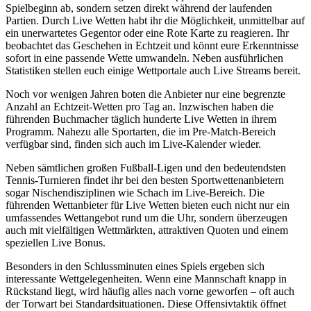
Spielbeginn ab, sondern setzen direkt während der laufenden
Partien. Durch Live Wetten habt ihr die Möglichkeit, unmittelbar auf
ein unerwartetes Gegentor oder eine Rote Karte zu reagieren. Ihr
beobachtet das Geschehen in Echtzeit und könnt eure Erkenntnisse
sofort in eine passende Wette umwandeln. Neben ausführlichen
Statistiken stellen euch einige Wettportale auch Live Streams bereit.
Noch vor wenigen Jahren boten die Anbieter nur eine begrenzte
Anzahl an Echtzeit-Wetten pro Tag an. Inzwischen haben die
führenden Buchmacher täglich hunderte Live Wetten in ihrem
Programm. Nahezu alle Sportarten, die im Pre-Match-Bereich
verfügbar sind, finden sich auch im Live-Kalender wieder.
Neben sämtlichen großen Fußball-Ligen und den bedeutendsten
Tennis-Turnieren findet ihr bei den besten Sportwettenanbietern
sogar Nischendisziplinen wie Schach im Live-Bereich. Die
führenden Wettanbieter für Live Wetten bieten euch nicht nur ein
umfassendes Wettangebot rund um die Uhr, sondern überzeugen
auch mit vielfältigen Wettmärkten, attraktiven Quoten und einem
speziellen Live Bonus.
Besonders in den Schlussminuten eines Spiels ergeben sich
interessante Wettgelegenheiten. Wenn eine Mannschaft knapp in
Rückstand liegt, wird häufig alles nach vorne geworfen – oft auch
der Torwart bei Standardsituationen. Diese Offensivtaktik öffnet