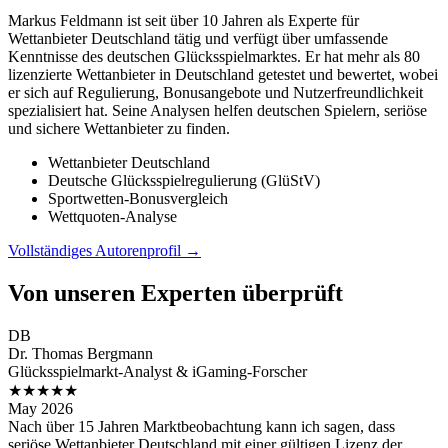
Markus Feldmann ist seit über 10 Jahren als Experte für
Wettanbieter Deutschland tätig und verfügt über umfassende
Kenntnisse des deutschen Glücksspielmarktes. Er hat mehr als 80
lizenzierte Wettanbieter in Deutschland getestet und bewertet, wobei
er sich auf Regulierung, Bonusangebote und Nutzerfreundlichkeit
spezialisiert hat. Seine Analysen helfen deutschen Spielern, seriöse
und sichere Wettanbieter zu finden.
Wettanbieter Deutschland
Deutsche Glücksspielregulierung (GlüStV)
Sportwetten-Bonusvergleich
Wettquoten-Analyse
Vollständiges Autorenprofil →
Von unseren Experten überprüft
DB
Dr. Thomas Bergmann
Glücksspielmarkt-Analyst & iGaming-Forscher
★★★★★
May 2026
Nach über 15 Jahren Marktbeobachtung kann ich sagen, dass
seriöse Wettanbieter Deutschland mit einer gültigen Lizenz der