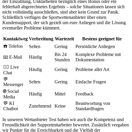
der Einzahlung, Unklarheiten bezüglich eines Bonus oder ein
fehlerhaft abgerechnetes Ergebnis – solche Situationen lassen sich
nicht vollständig ausschließen, sind aber kein Grund zur Panik.
Schließlich verfügen die Sportwettenanbieter über einen
Kundensupport, der sich gezielt um eure Anliegen und die Lösung
eventueller Probleme kümmert.
Kontaktweg
Verbreitung
Wartezeit
Bestens geeignet für
☎️ Telefon
Selten
Gering
Persönliche Anliegen
Bis 24
Komplexe Probleme mit
📧 E-Mail
Häufig
Stunden
Dokumentation
👩‍⚕️ Live
Häufig
Gering
Probleme aller Art
Chat
💬
Selten
Gering
Einfache Fragen
Messenger
🌐 Social
Häufig
Mittel
Feedback
Media
💬 KI
Beantwortung von
Zunehmend
Keine
Chatbot
Standardfragen
In unserem Wettanbieter Test haben wir auch die Kompetenz und
Freundlichkeit der Supportmitarbeiter bewertet. Zusätzlich vergaben
wir Punkte für die Erreichbarkeit und die Vielfalt der