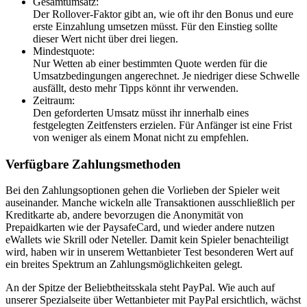
Gesamtumsatz:
Der Rollover-Faktor gibt an, wie oft ihr den Bonus und eure
erste Einzahlung umsetzen müsst. Für den Einstieg sollte
dieser Wert nicht über drei liegen.
Mindestquote:
Nur Wetten ab einer bestimmten Quote werden für die
Umsatzbedingungen angerechnet. Je niedriger diese Schwelle
ausfällt, desto mehr Tipps könnt ihr verwenden.
Zeitraum:
Den geforderten Umsatz müsst ihr innerhalb eines
festgelegten Zeitfensters erzielen. Für Anfänger ist eine Frist
von weniger als einem Monat nicht zu empfehlen.
Verfügbare Zahlungsmethoden
Bei den Zahlungsoptionen gehen die Vorlieben der Spieler weit
auseinander. Manche wickeln alle Transaktionen ausschließlich per
Kreditkarte ab, andere bevorzugen die Anonymität von
Prepaidkarten wie der PaysafeCard, und wieder andere nutzen
eWallets wie Skrill oder Neteller. Damit kein Spieler benachteiligt
wird, haben wir in unserem Wettanbieter Test besonderen Wert auf
ein breites Spektrum an Zahlungsmöglichkeiten gelegt.
An der Spitze der Beliebtheitsskala steht PayPal. Wie auch auf
unserer Spezialseite über Wettanbieter mit PayPal ersichtlich, wächst