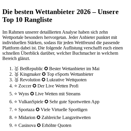
Die besten Wettanbieter 2026 – Unsere
Top 10 Rangliste
Im Rahmen unserer detaillierten Analyse haben sich zehn
Wettportale besonders hervorgetan. Jeder Anbieter punktet mit
individuellen Stärken, sodass für jeden Wettfreund die passende
Plattform dabei ist. Die folgende Auflistung verschafft euch einen
schnellen Überblick darüber, welcher Buchmacher in welchem
Bereich glänzt.
🥇 BetRepublic ✪ Bester Wettanbieter im Mai
🥈 Kingmaker ✪ Top eSports Wettanbieter
🥉 Revolution ✪ Lukrative Wettquoten
⭐ Zoccer ✪ Der Live Wetten Profi
⭐ Wyns ✪ Live Wetten mit Streams
⭐ VulkanSpiele ✪ Sehr gute Sportwetten App
⭐ Sportaza ✪ Viele Virtuelle Sportligen
⭐ Midarion ✪ Zahlreiche Langzeitwetten
⭐ Casinova ✪ Erhöhte Quoten