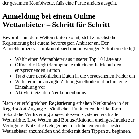
der gesamten Kombiwette, falls eine Partie anders ausgeht.
Anmeldung bei einem Online
Wettanbieter – Schritt für Schritt
Bevor ihr mit dem Wetten starten könnt, steht zunächst die
Registrierung bei eurem bevorzugten Anbieter an. Der
Anmeldeprozess ist unkompliziert und in wenigen Schritten erledigt:
Wählt einen Wettanbieter aus unserer Top 10 Liste aus
Öffnet die Registrierungsseite mit einem Klick auf den
entsprechenden Button
Tragt eure persönlichen Daten in die vorgesehenen Felder ein
Wählt eure bevorzugte Zahlungsmethode und nehmt eine
Einzahlung vor
Aktiviert jetzt den Neukundenbonus
Nach der erfolgreichen Registrierung erhalten Neukunden in der
Regel sofort Zugang zu sämtlichen Funktionen der Plattform.
Sobald die Verifizierung abgeschlossen ist, stehen euch alle
Wettmärkte, Live Wetten und Bonus-Aktionen uneingeschränkt zur
Verfügung. Nutzt die Gelegenheit, euch bei einem der besten
Wettanbieter anzumelden und direkt mit dem Tippen zu beginnen.