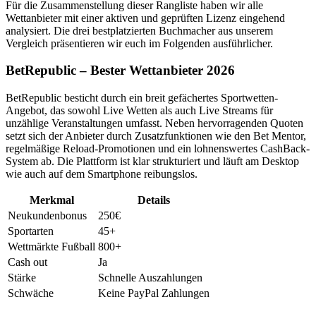
Für die Zusammenstellung dieser Rangliste haben wir alle
Wettanbieter mit einer aktiven und geprüften Lizenz eingehend
analysiert. Die drei bestplatzierten Buchmacher aus unserem
Vergleich präsentieren wir euch im Folgenden ausführlicher.
BetRepublic – Bester Wettanbieter 2026
BetRepublic besticht durch ein breit gefächertes Sportwetten-
Angebot, das sowohl Live Wetten als auch Live Streams für
unzählige Veranstaltungen umfasst. Neben hervorragenden Quoten
setzt sich der Anbieter durch Zusatzfunktionen wie den Bet Mentor,
regelmäßige Reload-Promotionen und ein lohnenswertes CashBack-
System ab. Die Plattform ist klar strukturiert und läuft am Desktop
wie auch auf dem Smartphone reibungslos.
Merkmal
Details
Neukundenbonus
250€
Sportarten
45+
Wettmärkte Fußball
800+
Cash out
Ja
Stärke
Schnelle Auszahlungen
Schwäche
Keine PayPal Zahlungen