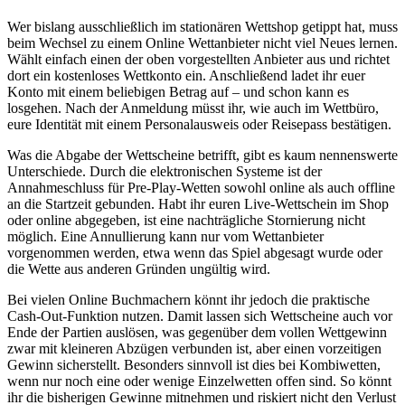
Wer bislang ausschließlich im stationären Wettshop getippt hat, muss
beim Wechsel zu einem Online Wettanbieter nicht viel Neues lernen.
Wählt einfach einen der oben vorgestellten Anbieter aus und richtet
dort ein kostenloses Wettkonto ein. Anschließend ladet ihr euer
Konto mit einem beliebigen Betrag auf – und schon kann es
losgehen. Nach der Anmeldung müsst ihr, wie auch im Wettbüro,
eure Identität mit einem Personalausweis oder Reisepass bestätigen.
Was die Abgabe der Wettscheine betrifft, gibt es kaum nennenswerte
Unterschiede. Durch die elektronischen Systeme ist der
Annahmeschluss für Pre-Play-Wetten sowohl online als auch offline
an die Startzeit gebunden. Habt ihr euren Live-Wettschein im Shop
oder online abgegeben, ist eine nachträgliche Stornierung nicht
möglich. Eine Annullierung kann nur vom Wettanbieter
vorgenommen werden, etwa wenn das Spiel abgesagt wurde oder
die Wette aus anderen Gründen ungültig wird.
Bei vielen Online Buchmachern könnt ihr jedoch die praktische
Cash-Out-Funktion nutzen. Damit lassen sich Wettscheine auch vor
Ende der Partien auslösen, was gegenüber dem vollen Wettgewinn
zwar mit kleineren Abzügen verbunden ist, aber einen vorzeitigen
Gewinn sicherstellt. Besonders sinnvoll ist dies bei Kombiwetten,
wenn nur noch eine oder wenige Einzelwetten offen sind. So könnt
ihr die bisherigen Gewinne mitnehmen und riskiert nicht den Verlust