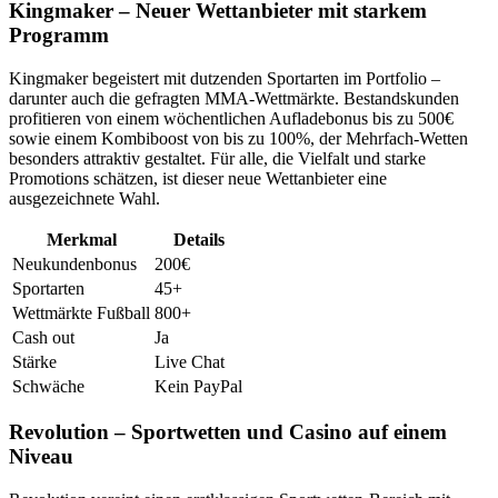
Kingmaker – Neuer Wettanbieter mit starkem
Programm
Kingmaker begeistert mit dutzenden Sportarten im Portfolio –
darunter auch die gefragten MMA-Wettmärkte. Bestandskunden
profitieren von einem wöchentlichen Aufladebonus bis zu 500€
sowie einem Kombiboost von bis zu 100%, der Mehrfach-Wetten
besonders attraktiv gestaltet. Für alle, die Vielfalt und starke
Promotions schätzen, ist dieser neue Wettanbieter eine
ausgezeichnete Wahl.
Merkmal
Details
Neukundenbonus
200€
Sportarten
45+
Wettmärkte Fußball
800+
Cash out
Ja
Stärke
Live Chat
Schwäche
Kein PayPal
Revolution – Sportwetten und Casino auf einem
Niveau