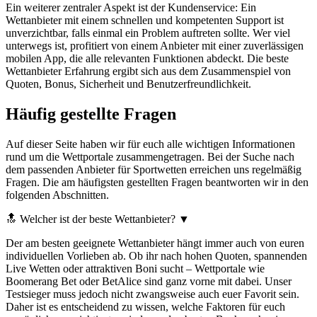
Ein weiterer zentraler Aspekt ist der Kundenservice: Ein
Wettanbieter mit einem schnellen und kompetenten Support ist
unverzichtbar, falls einmal ein Problem auftreten sollte. Wer viel
unterwegs ist, profitiert von einem Anbieter mit einer zuverlässigen
mobilen App, die alle relevanten Funktionen abdeckt. Die beste
Wettanbieter Erfahrung ergibt sich aus dem Zusammenspiel von
Quoten, Bonus, Sicherheit und Benutzerfreundlichkeit.
Häufig gestellte Fragen
Auf dieser Seite haben wir für euch alle wichtigen Informationen
rund um die Wettportale zusammengetragen. Bei der Suche nach
dem passenden Anbieter für Sportwetten erreichen uns regelmäßig
Fragen. Die am häufigsten gestellten Fragen beantworten wir in den
folgenden Abschnitten.
🔝 Welcher ist der beste Wettanbieter?
▼
Der am besten geeignete Wettanbieter hängt immer auch von euren
individuellen Vorlieben ab. Ob ihr nach hohen Quoten, spannenden
Live Wetten oder attraktiven Boni sucht – Wettportale wie
Boomerang Bet oder BetAlice sind ganz vorne mit dabei. Unser
Testsieger muss jedoch nicht zwangsweise auch euer Favorit sein.
Daher ist es entscheidend zu wissen, welche Faktoren für euch