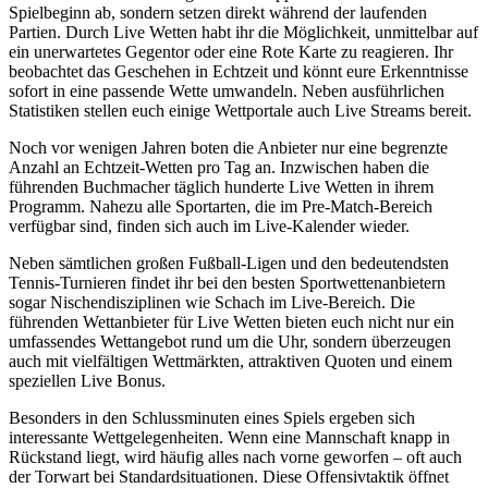
Spielbeginn ab, sondern setzen direkt während der laufenden
Partien. Durch Live Wetten habt ihr die Möglichkeit, unmittelbar auf
ein unerwartetes Gegentor oder eine Rote Karte zu reagieren. Ihr
beobachtet das Geschehen in Echtzeit und könnt eure Erkenntnisse
sofort in eine passende Wette umwandeln. Neben ausführlichen
Statistiken stellen euch einige Wettportale auch Live Streams bereit.
Noch vor wenigen Jahren boten die Anbieter nur eine begrenzte
Anzahl an Echtzeit-Wetten pro Tag an. Inzwischen haben die
führenden Buchmacher täglich hunderte Live Wetten in ihrem
Programm. Nahezu alle Sportarten, die im Pre-Match-Bereich
verfügbar sind, finden sich auch im Live-Kalender wieder.
Neben sämtlichen großen Fußball-Ligen und den bedeutendsten
Tennis-Turnieren findet ihr bei den besten Sportwettenanbietern
sogar Nischendisziplinen wie Schach im Live-Bereich. Die
führenden Wettanbieter für Live Wetten bieten euch nicht nur ein
umfassendes Wettangebot rund um die Uhr, sondern überzeugen
auch mit vielfältigen Wettmärkten, attraktiven Quoten und einem
speziellen Live Bonus.
Besonders in den Schlussminuten eines Spiels ergeben sich
interessante Wettgelegenheiten. Wenn eine Mannschaft knapp in
Rückstand liegt, wird häufig alles nach vorne geworfen – oft auch
der Torwart bei Standardsituationen. Diese Offensivtaktik öffnet