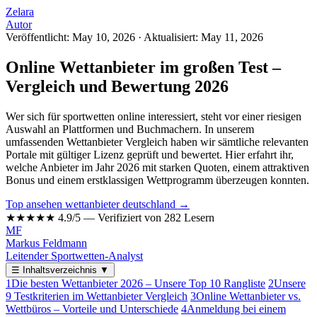
Zelara
Autor
Veröffentlicht: May 10, 2026
·
Aktualisiert: May 11, 2026
Online Wettanbieter im großen Test –
Vergleich und Bewertung 2026
Wer sich für sportwetten online interessiert, steht vor einer riesigen
Auswahl an Plattformen und Buchmachern. In unserem
umfassenden Wettanbieter Vergleich haben wir sämtliche relevanten
Portale mit gültiger Lizenz geprüft und bewertet. Hier erfahrt ihr,
welche Anbieter im Jahr 2026 mit starken Quoten, einem attraktiven
Bonus und einem erstklassigen Wettprogramm überzeugen konnten.
Top ansehen wettanbieter deutschland →
★★★★★
4.9/5 — Verifiziert von 282 Lesern
MF
Markus Feldmann
Leitender Sportwetten-Analyst
☰
Inhaltsverzeichnis
▼
1
Die besten Wettanbieter 2026 – Unsere Top 10 Rangliste
2
Unsere
9 Testkriterien im Wettanbieter Vergleich
3
Online Wettanbieter vs.
Wettbüros – Vorteile und Unterschiede
4
Anmeldung bei einem