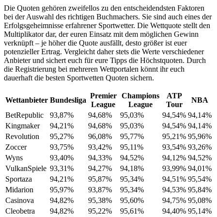
Die Quoten gehören zweifellos zu den entscheidendsten Faktoren
bei der Auswahl des richtigen Buchmachers. Sie sind auch eines der
Erfolgsgeheimnisse erfahrener Sportwetter. Die Wettquote stellt den
Multiplikator dar, der euren Einsatz mit dem möglichen Gewinn
verknüpft – je höher die Quote ausfällt, desto größer ist euer
potenzieller Ertrag. Vergleicht daher stets die Werte verschiedener
Anbieter und sichert euch für eure Tipps die Höchstquoten. Durch
die Registrierung bei mehreren Wettportalen könnt ihr euch
dauerhaft die besten Sportwetten Quoten sichern.
Premier
Champions
ATP
Wettanbieter
Bundesliga
NBA
League
League
Tour
BetRepublic
93,87%
94,68%
95,03%
94,54%
94,14%
Kingmaker
94,21%
94,68%
95,03%
94,54%
94,14%
Revolution
95,27%
96,08%
95,77%
95,21%
95,96%
Zoccer
93,75%
93,42%
95,11%
93,54%
93,26%
Wyns
93,40%
94,33%
94,52%
94,12%
94,52%
VulkanSpiele
93,31%
94,27%
94,18%
93,99%
94,01%
Sportaza
94,21%
95,87%
95,34%
94,51%
95,54%
Midarion
95,97%
93,87%
95,34%
94,53%
95,84%
Casinova
94,82%
95,38%
95,60%
94,75%
95,08%
Cleobetra
94,82%
95,22%
95,61%
94,40%
95,14%