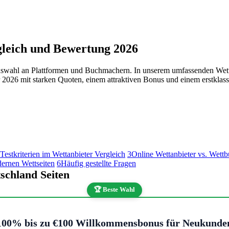
gleich und Bewertung 2026
en Auswahl an Plattformen und Buchmachern. In unserem umfassenden Wetta
ahr 2026 mit starken Quoten, einem attraktiven Bonus und einem erstkl
Testkriterien im Wettanbieter Vergleich
3
Online Wettanbieter vs. Wettb
dernen Wettseiten
6
Häufig gestellte Fragen
schland Seiten
🏆 Beste Wahl
100% bis zu €100 Willkommensbonus für Neukunde