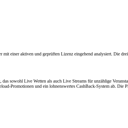
r mit einer aktiven und geprüften Lizenz eingehend analysiert. Die dre
t, das sowohl Live Wetten als auch Live Streams für unzählige Veranst
load-Promotionen und ein lohnenswertes CashBack-System ab. Die Platt