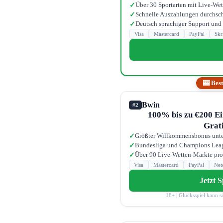
Über 30 Sportarten mit Live-We
✓
Schnelle Auszahlungen durchsch
✓
Deutsch sprachiger Support und 
✓
Visa
Mastercard
PayPal
Skri
🎰 Bes
Bwin
#2
100% bis zu €200 E
Grat
Größter Willkommensbonus unte
✓
Bundesliga und Champions Lea
✓
Über 90 Live-Wetten-Märkte pro
✓
Visa
Mastercard
PayPal
Nete
Jetzt 
18+ | Glücksspiel kann 