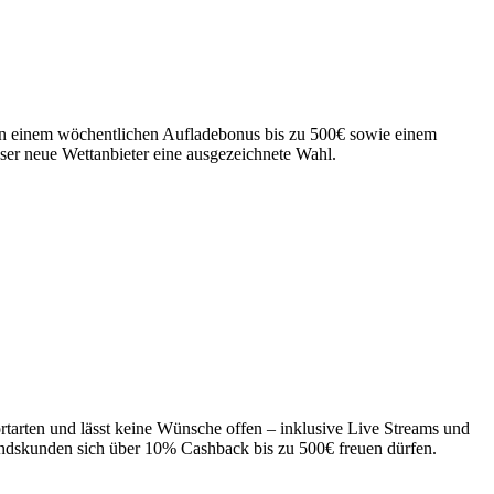
von einem wöchentlichen Aufladebonus bis zu 500€ sowie einem
ieser neue Wettanbieter eine ausgezeichnete Wahl.
tarten und lässt keine Wünsche offen – inklusive Live Streams und
ndskunden sich über 10% Cashback bis zu 500€ freuen dürfen.