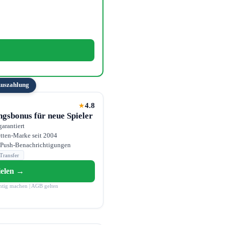
Auszahlung
4.8
★
gsbonus für neue Spieler
arantiert
tten-Marke seit 2004
t-Push-Benachrichtigungen
Transfer
ielen →
htig machen | AGB gelten