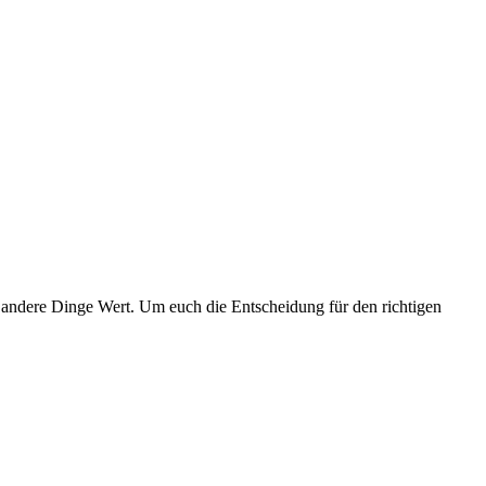
f andere Dinge Wert. Um euch die Entscheidung für den richtigen