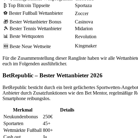
₿ Top Bitcoin Tippseite
Sportaza
⚽ Bester Fußball Wettanbieter
Zoccer
🎁 Bester Wettanbieter Bonus
Casinova
🎾 Bester Tennis Wettanbieter
Midarion
📊 Beste Wettquoten
Revolution
Kingmaker
🆕 Beste Neue Wettseite
Für die Zusammenstellung dieser Rangliste haben wir alle Wettanbiete
euch im Folgenden ausführlicher.
BetRepublic – Bester Wettanbieter 2026
BetRepublic besticht durch ein breit gefächertes Sportwetten-Angebo
Anbieter durch Zusatzfunktionen wie den Bet Mentor, regelmäßige Re
Smartphone reibungslos.
Merkmal
Details
Neukundenbonus
250€
Sportarten
45+
Wettmärkte Fußball
800+
Cash out
Ja