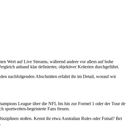
rmen Wert auf Live Streams, während andere vor allem auf hohe
gleich anhand klar definierter, objektiver Kriterien durchgeführt.
 den nachfolgenden Abschnitten erfahrt ihr im Detail, worauf wir
hampions League über die NFL bis hin zur Formel 1 oder der Tour de
ch sportwetten-begeisterte Fans freuen.
sziplinen stoßen. Kennt ihr etwa Australian Rules oder Futsal? Bei
.