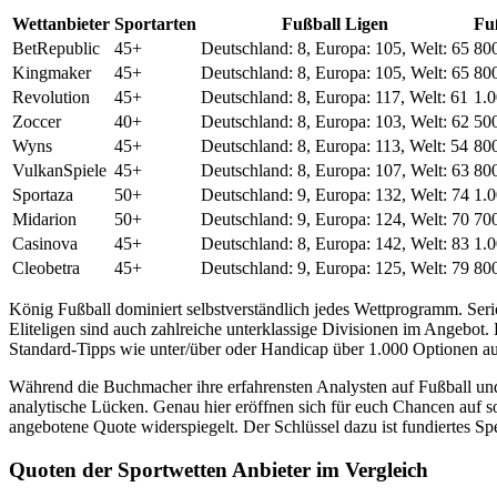
Wettanbieter
Sportarten
Fußball Ligen
Fu
BetRepublic
45+
Deutschland: 8, Europa: 105, Welt: 65
80
Kingmaker
45+
Deutschland: 8, Europa: 105, Welt: 65
80
Revolution
45+
Deutschland: 8, Europa: 117, Welt: 61
1.
Zoccer
40+
Deutschland: 8, Europa: 103, Welt: 62
50
Wyns
45+
Deutschland: 8, Europa: 113, Welt: 54
80
VulkanSpiele
45+
Deutschland: 8, Europa: 107, Welt: 63
80
Sportaza
50+
Deutschland: 9, Europa: 132, Welt: 74
1.
Midarion
50+
Deutschland: 9, Europa: 124, Welt: 70
70
Casinova
45+
Deutschland: 8, Europa: 142, Welt: 83
1.
Cleobetra
45+
Deutschland: 9, Europa: 125, Welt: 79
80
König Fußball dominiert selbstverständlich jedes Wettprogramm. Seri
Eliteligen sind auch zahlreiche unterklassige Divisionen im Angebot
Standard-Tipps wie unter/über oder Handicap über 1.000 Optionen au
Während die Buchmacher ihre erfahrensten Analysten auf Fußball und 
analytische Lücken. Genau hier eröffnen sich für euch Chancen auf so
angebotene Quote widerspiegelt. Der Schlüssel dazu ist fundiertes Sp
Quoten der Sportwetten Anbieter im Vergleich