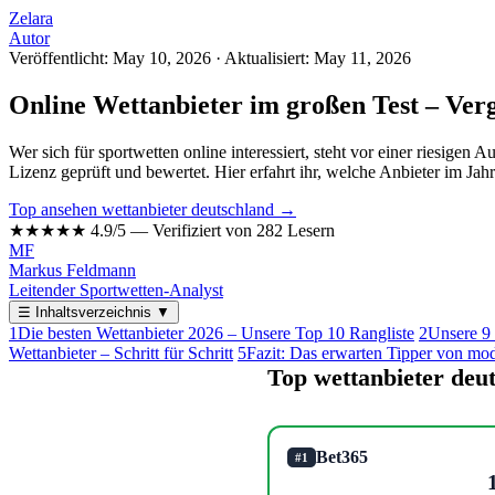
Zelara
Autor
Veröffentlicht: May 10, 2026
·
Aktualisiert: May 11, 2026
Online Wettanbieter im großen Test – Ver
Wer sich für sportwetten online interessiert, steht vor einer riesig
Lizenz geprüft und bewertet. Hier erfahrt ihr, welche Anbieter im J
Top ansehen wettanbieter deutschland →
★★★★★
4.9/5 — Verifiziert von 282 Lesern
MF
Markus Feldmann
Leitender Sportwetten-Analyst
☰
Inhaltsverzeichnis
▼
1
Die besten Wettanbieter 2026 – Unsere Top 10 Rangliste
2
Unsere 9 
Wettanbieter – Schritt für Schritt
5
Fazit: Das erwarten Tipper von mo
Top wettanbieter deut
Bet365
#1