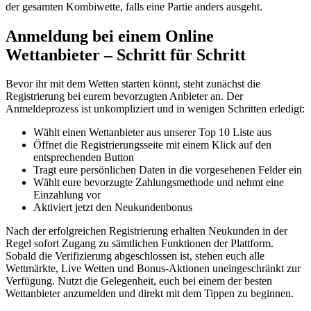
der gesamten Kombiwette, falls eine Partie anders ausgeht.
Anmeldung bei einem Online
Wettanbieter – Schritt für Schritt
Bevor ihr mit dem Wetten starten könnt, steht zunächst die
Registrierung bei eurem bevorzugten Anbieter an. Der
Anmeldeprozess ist unkompliziert und in wenigen Schritten erledigt:
Wählt einen Wettanbieter aus unserer Top 10 Liste aus
Öffnet die Registrierungsseite mit einem Klick auf den
entsprechenden Button
Tragt eure persönlichen Daten in die vorgesehenen Felder ein
Wählt eure bevorzugte Zahlungsmethode und nehmt eine
Einzahlung vor
Aktiviert jetzt den Neukundenbonus
Nach der erfolgreichen Registrierung erhalten Neukunden in der
Regel sofort Zugang zu sämtlichen Funktionen der Plattform.
Sobald die Verifizierung abgeschlossen ist, stehen euch alle
Wettmärkte, Live Wetten und Bonus-Aktionen uneingeschränkt zur
Verfügung. Nutzt die Gelegenheit, euch bei einem der besten
Wettanbieter anzumelden und direkt mit dem Tippen zu beginnen.