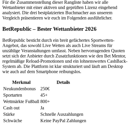
Für die Zusammenstellung dieser Rangliste haben wir alle
Wettanbieter mit einer aktiven und geprüften Lizenz eingehend
analysiert. Die drei bestplatzierten Buchmacher aus unserem
Vergleich präsentieren wir euch im Folgenden ausführlicher.
BetRepublic – Bester Wettanbieter 2026
BetRepublic besticht durch ein breit gefächertes Sportwetten-
Angebot, das sowohl Live Wetten als auch Live Streams für
unzählige Veranstaltungen umfasst. Neben hervorragenden Quoten
setzt sich der Anbieter durch Zusatzfunktionen wie den Bet Mentor,
regelmäßige Reload-Promotionen und ein lohnenswertes CashBack-
System ab. Die Plattform ist klar strukturiert und läuft am Desktop
wie auch auf dem Smartphone reibungslos.
Merkmal
Details
Neukundenbonus
250€
Sportarten
45+
Wettmärkte Fußball
800+
Cash out
Ja
Stärke
Schnelle Auszahlungen
Schwäche
Keine PayPal Zahlungen