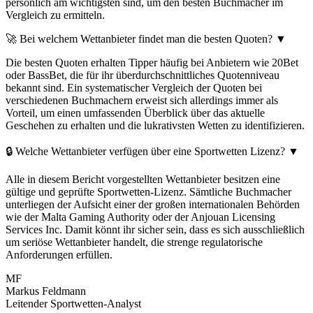
persönlich am wichtigsten sind, um den besten Buchmacher im
Vergleich zu ermitteln.
🚀 Bei welchem Wettanbieter findet man die besten Quoten?
▼
Die besten Quoten erhalten Tipper häufig bei Anbietern wie 20Bet
oder BassBet, die für ihr überdurchschnittliches Quotenniveau
bekannt sind. Ein systematischer Vergleich der Quoten bei
verschiedenen Buchmachern erweist sich allerdings immer als
Vorteil, um einen umfassenden Überblick über das aktuelle
Geschehen zu erhalten und die lukrativsten Wetten zu identifizieren.
🔒 Welche Wettanbieter verfügen über eine Sportwetten Lizenz?
▼
Alle in diesem Bericht vorgestellten Wettanbieter besitzen eine
gültige und geprüfte Sportwetten-Lizenz. Sämtliche Buchmacher
unterliegen der Aufsicht einer der großen internationalen Behörden
wie der Malta Gaming Authority oder der Anjouan Licensing
Services Inc. Damit könnt ihr sicher sein, dass es sich ausschließlich
um seriöse Wettanbieter handelt, die strenge regulatorische
Anforderungen erfüllen.
MF
Markus Feldmann
Leitender Sportwetten-Analyst