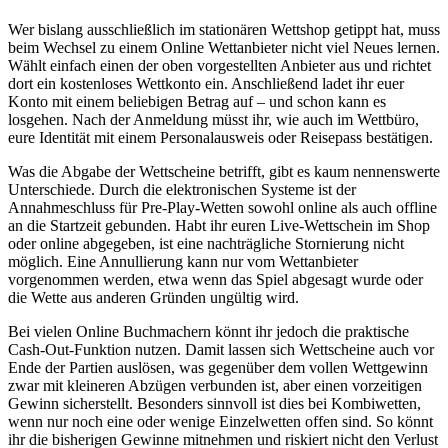
Wer bislang ausschließlich im stationären Wettshop getippt hat, muss
beim Wechsel zu einem Online Wettanbieter nicht viel Neues lernen.
Wählt einfach einen der oben vorgestellten Anbieter aus und richtet
dort ein kostenloses Wettkonto ein. Anschließend ladet ihr euer
Konto mit einem beliebigen Betrag auf – und schon kann es
losgehen. Nach der Anmeldung müsst ihr, wie auch im Wettbüro,
eure Identität mit einem Personalausweis oder Reisepass bestätigen.
Was die Abgabe der Wettscheine betrifft, gibt es kaum nennenswerte
Unterschiede. Durch die elektronischen Systeme ist der
Annahmeschluss für Pre-Play-Wetten sowohl online als auch offline
an die Startzeit gebunden. Habt ihr euren Live-Wettschein im Shop
oder online abgegeben, ist eine nachträgliche Stornierung nicht
möglich. Eine Annullierung kann nur vom Wettanbieter
vorgenommen werden, etwa wenn das Spiel abgesagt wurde oder
die Wette aus anderen Gründen ungültig wird.
Bei vielen Online Buchmachern könnt ihr jedoch die praktische
Cash-Out-Funktion nutzen. Damit lassen sich Wettscheine auch vor
Ende der Partien auslösen, was gegenüber dem vollen Wettgewinn
zwar mit kleineren Abzügen verbunden ist, aber einen vorzeitigen
Gewinn sicherstellt. Besonders sinnvoll ist dies bei Kombiwetten,
wenn nur noch eine oder wenige Einzelwetten offen sind. So könnt
ihr die bisherigen Gewinne mitnehmen und riskiert nicht den Verlust