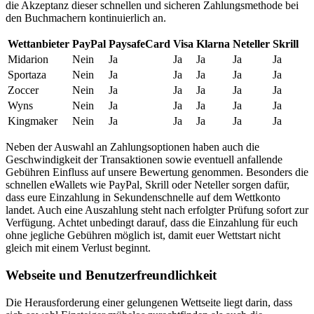
die Akzeptanz dieser schnellen und sicheren Zahlungsmethode bei
den Buchmachern kontinuierlich an.
Wettanbieter
PayPal
PaysafeCard
Visa
Klarna
Neteller
Skrill
Midarion
Nein
Ja
Ja
Ja
Ja
Ja
Sportaza
Nein
Ja
Ja
Ja
Ja
Ja
Zoccer
Nein
Ja
Ja
Ja
Ja
Ja
Wyns
Nein
Ja
Ja
Ja
Ja
Ja
Kingmaker
Nein
Ja
Ja
Ja
Ja
Ja
Neben der Auswahl an Zahlungsoptionen haben auch die
Geschwindigkeit der Transaktionen sowie eventuell anfallende
Gebühren Einfluss auf unsere Bewertung genommen. Besonders die
schnellen eWallets wie PayPal, Skrill oder Neteller sorgen dafür,
dass eure Einzahlung in Sekundenschnelle auf dem Wettkonto
landet. Auch eine Auszahlung steht nach erfolgter Prüfung sofort zur
Verfügung. Achtet unbedingt darauf, dass die Einzahlung für euch
ohne jegliche Gebühren möglich ist, damit euer Wettstart nicht
gleich mit einem Verlust beginnt.
Webseite und Benutzerfreundlichkeit
Die Herausforderung einer gelungenen Wettseite liegt darin, dass