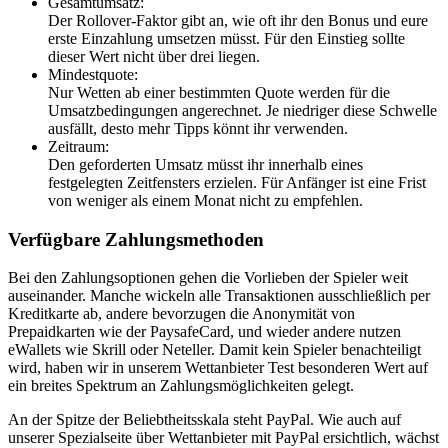
Gesamtumsatz:
Der Rollover-Faktor gibt an, wie oft ihr den Bonus und eure
erste Einzahlung umsetzen müsst. Für den Einstieg sollte
dieser Wert nicht über drei liegen.
Mindestquote:
Nur Wetten ab einer bestimmten Quote werden für die
Umsatzbedingungen angerechnet. Je niedriger diese Schwelle
ausfällt, desto mehr Tipps könnt ihr verwenden.
Zeitraum:
Den geforderten Umsatz müsst ihr innerhalb eines
festgelegten Zeitfensters erzielen. Für Anfänger ist eine Frist
von weniger als einem Monat nicht zu empfehlen.
Verfügbare Zahlungsmethoden
Bei den Zahlungsoptionen gehen die Vorlieben der Spieler weit
auseinander. Manche wickeln alle Transaktionen ausschließlich per
Kreditkarte ab, andere bevorzugen die Anonymität von
Prepaidkarten wie der PaysafeCard, und wieder andere nutzen
eWallets wie Skrill oder Neteller. Damit kein Spieler benachteiligt
wird, haben wir in unserem Wettanbieter Test besonderen Wert auf
ein breites Spektrum an Zahlungsmöglichkeiten gelegt.
An der Spitze der Beliebtheitsskala steht PayPal. Wie auch auf
unserer Spezialseite über Wettanbieter mit PayPal ersichtlich, wächst