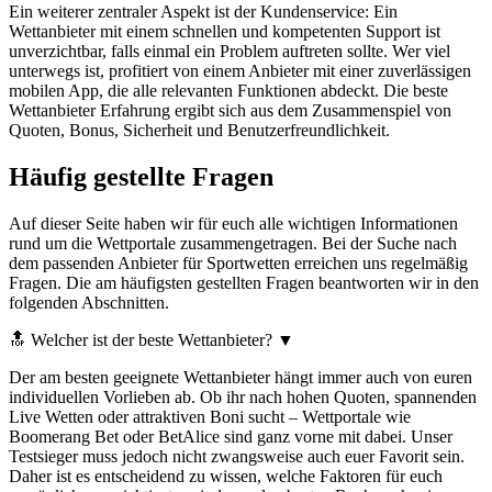
Ein weiterer zentraler Aspekt ist der Kundenservice: Ein
Wettanbieter mit einem schnellen und kompetenten Support ist
unverzichtbar, falls einmal ein Problem auftreten sollte. Wer viel
unterwegs ist, profitiert von einem Anbieter mit einer zuverlässigen
mobilen App, die alle relevanten Funktionen abdeckt. Die beste
Wettanbieter Erfahrung ergibt sich aus dem Zusammenspiel von
Quoten, Bonus, Sicherheit und Benutzerfreundlichkeit.
Häufig gestellte Fragen
Auf dieser Seite haben wir für euch alle wichtigen Informationen
rund um die Wettportale zusammengetragen. Bei der Suche nach
dem passenden Anbieter für Sportwetten erreichen uns regelmäßig
Fragen. Die am häufigsten gestellten Fragen beantworten wir in den
folgenden Abschnitten.
🔝 Welcher ist der beste Wettanbieter?
▼
Der am besten geeignete Wettanbieter hängt immer auch von euren
individuellen Vorlieben ab. Ob ihr nach hohen Quoten, spannenden
Live Wetten oder attraktiven Boni sucht – Wettportale wie
Boomerang Bet oder BetAlice sind ganz vorne mit dabei. Unser
Testsieger muss jedoch nicht zwangsweise auch euer Favorit sein.
Daher ist es entscheidend zu wissen, welche Faktoren für euch