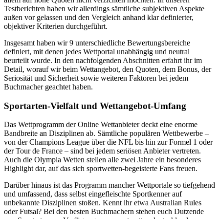
Testberichten haben wir allerdings sämtliche subjektiven Aspekte
außen vor gelassen und den Vergleich anhand klar definierter,
objektiver Kriterien durchgeführt.
Insgesamt haben wir 9 unterschiedliche Bewertungsbereiche
definiert, mit denen jedes Wettportal unabhängig und neutral
beurteilt wurde. In den nachfolgenden Abschnitten erfahrt ihr im
Detail, worauf wir beim Wettangebot, den Quoten, dem Bonus, der
Seriosität und Sicherheit sowie weiteren Faktoren bei jedem
Buchmacher geachtet haben.
Sportarten-Vielfalt und Wettangebot-Umfang
Das Wettprogramm der Online Wettanbieter deckt eine enorme
Bandbreite an Disziplinen ab. Sämtliche populären Wettbewerbe –
von der Champions League über die NFL bis hin zur Formel 1 oder
der Tour de France – sind bei jedem seriösen Anbieter vertreten.
Auch die Olympia Wetten stellen alle zwei Jahre ein besonderes
Highlight dar, auf das sich sportwetten-begeisterte Fans freuen.
Darüber hinaus ist das Programm mancher Wettportale so tiefgehend
und umfassend, dass selbst eingefleischte Sportkenner auf
unbekannte Disziplinen stoßen. Kennt ihr etwa Australian Rules
oder Futsal? Bei den besten Buchmachern stehen euch Dutzende