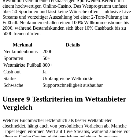
Revolution vereint einen erstklassigen Sportwetten-Bereich mit
einem hochwertigen Online-Casino. Das Wettprogramm umfasst
über 50 Sportarten und lässt keine Wünsche offen – inklusive Live
Streams und vorzeitiger Auszahlung bei einer 2-Tore-Führung im
Fußball. Neukunden erhalten einen 100% Willkommensbonus bis
200€, während Bestandskunden sich über 10% Cashback bis zu
500€ freuen dürfen.
Merkmal
Details
Neukundenbonus
200€
Sportarten
50+
Wettmärkte Fußball
800+
Cash out
Ja
Stärke
Umfangreiche Wettmärkte
Schwäche
Supportschnelligkeit ausbaubar
Unsere 9 Testkriterien im Wettanbieter
Vergleich
Welcher Buchmacher letztendlich als bester Wettanbieter
abschneidet, hängt auch von persönlichen Vorlieben ab. Manche
Tipper legen enormen Wert auf Live Streams, während andere vor
allem auf hohe Quoten nicht verzichten möchten. In unseren