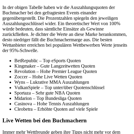
In der obigen Tabelle haben wir die Auszahlungsquoten der
Buchmacher bei den gefragtesten Events einander
gegenübergestellt. Die Prozentzahlen spiegeln den jeweiligen
Auszahlungsschlüssel wider. Ein theoretischer Wert von 100%
würde bedeuten, dass sämtliche Einsätze als Gewinne
zurückfließen. Je dichter die Werte an diese Marke herankommen,
desto niedriger fällt die Buchmachermarge aus. Die besten
Wettanbieter erreichen bei populären Wettbewerben Werte jenseits
der 95%-Schwelle.
BetRepublic – Top eSports Quoten
Kingmaker – Gute Langzeitwetten Quoten
Revolution – Hohe Premier League Quoten
Zoccer – Hohe Live Wetten Quoten
Wyns – Lukrative MMA Auszahlungen
VulkanSpiele – Top unter/über Quotenschlüssel
Sportaza – Sehr gute NBA Quoten
Midarion – Top Bundesliga Quoten
Casinova – Hohe Tennis Auszahlungen
Cleobetra – Erhöhte Quoten auf viele Spiele
Live Wetten bei den Buchmachern
Immer mehr Wettfreunde geben ihre Tipps nicht mehr vor dem