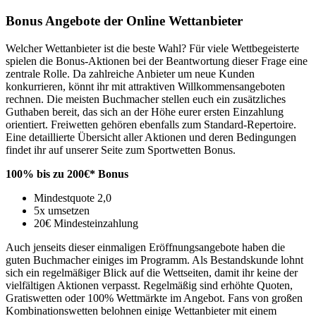
Bonus Angebote der Online Wettanbieter
Welcher Wettanbieter ist die beste Wahl? Für viele Wettbegeisterte
spielen die Bonus-Aktionen bei der Beantwortung dieser Frage eine
zentrale Rolle. Da zahlreiche Anbieter um neue Kunden
konkurrieren, könnt ihr mit attraktiven Willkommensangeboten
rechnen. Die meisten Buchmacher stellen euch ein zusätzliches
Guthaben bereit, das sich an der Höhe eurer ersten Einzahlung
orientiert. Freiwetten gehören ebenfalls zum Standard-Repertoire.
Eine detaillierte Übersicht aller Aktionen und deren Bedingungen
findet ihr auf unserer Seite zum Sportwetten Bonus.
100% bis zu 200€* Bonus
Mindestquote 2,0
5x umsetzen
20€ Mindesteinzahlung
Auch jenseits dieser einmaligen Eröffnungsangebote haben die
guten Buchmacher einiges im Programm. Als Bestandskunde lohnt
sich ein regelmäßiger Blick auf die Wettseiten, damit ihr keine der
vielfältigen Aktionen verpasst. Regelmäßig sind erhöhte Quoten,
Gratiswetten oder 100% Wettmärkte im Angebot. Fans von großen
Kombinationswetten belohnen einige Wettanbieter mit einem