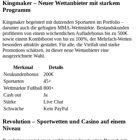
Kingmaker – Neuer Wettanbieter mit starkem
Programm
Kingmaker begeistert mit dutzenden Sportarten im Portfolio –
darunter auch die gefragten MMA-Wettmärkte. Bestandskunden
profitieren von einem wöchentlichen Aufladebonus bis zu 500€
sowie einem Kombiboost von bis zu 100%, der Mehrfach-Wetten
besonders attraktiv gestaltet. Für alle, die Vielfalt und starke
Promotions schätzen, ist dieser neue Wettanbieter eine
ausgezeichnete Wahl.
Merkmal
Details
Neukundenbonus
200€
Sportarten
45+
Wettmärkte Fußball
800+
Cash out
Ja
Stärke
Live Chat
Schwäche
Kein PayPal
Revolution – Sportwetten und Casino auf einem
Niveau