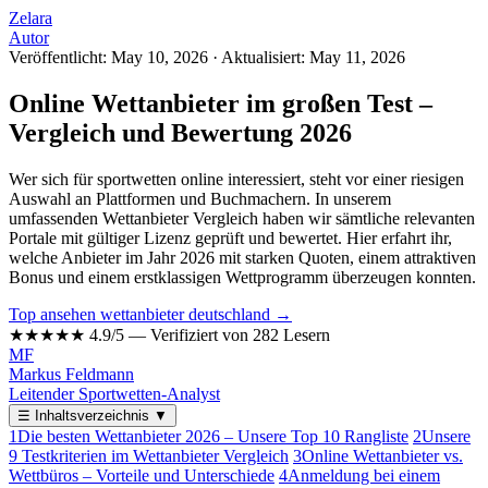
Zelara
Autor
Veröffentlicht: May 10, 2026
·
Aktualisiert: May 11, 2026
Online Wettanbieter im großen Test –
Vergleich und Bewertung 2026
Wer sich für sportwetten online interessiert, steht vor einer riesigen
Auswahl an Plattformen und Buchmachern. In unserem
umfassenden Wettanbieter Vergleich haben wir sämtliche relevanten
Portale mit gültiger Lizenz geprüft und bewertet. Hier erfahrt ihr,
welche Anbieter im Jahr 2026 mit starken Quoten, einem attraktiven
Bonus und einem erstklassigen Wettprogramm überzeugen konnten.
Top ansehen wettanbieter deutschland →
★★★★★
4.9/5 — Verifiziert von 282 Lesern
MF
Markus Feldmann
Leitender Sportwetten-Analyst
☰
Inhaltsverzeichnis
▼
1
Die besten Wettanbieter 2026 – Unsere Top 10 Rangliste
2
Unsere
9 Testkriterien im Wettanbieter Vergleich
3
Online Wettanbieter vs.
Wettbüros – Vorteile und Unterschiede
4
Anmeldung bei einem