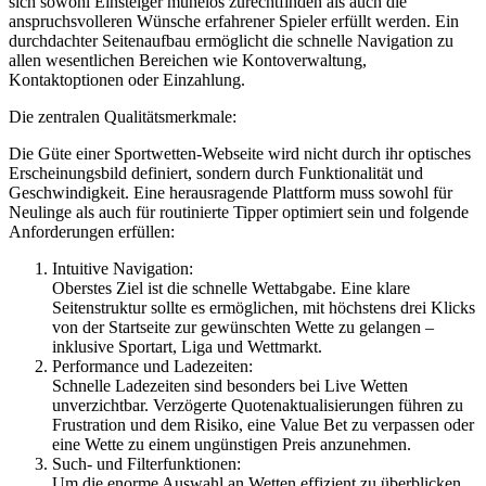
sich sowohl Einsteiger mühelos zurechtfinden als auch die
anspruchsvolleren Wünsche erfahrener Spieler erfüllt werden. Ein
durchdachter Seitenaufbau ermöglicht die schnelle Navigation zu
allen wesentlichen Bereichen wie Kontoverwaltung,
Kontaktoptionen oder Einzahlung.
Die zentralen Qualitätsmerkmale:
Die Güte einer Sportwetten-Webseite wird nicht durch ihr optisches
Erscheinungsbild definiert, sondern durch Funktionalität und
Geschwindigkeit. Eine herausragende Plattform muss sowohl für
Neulinge als auch für routinierte Tipper optimiert sein und folgende
Anforderungen erfüllen:
Intuitive Navigation:
Oberstes Ziel ist die schnelle Wettabgabe. Eine klare
Seitenstruktur sollte es ermöglichen, mit höchstens drei Klicks
von der Startseite zur gewünschten Wette zu gelangen –
inklusive Sportart, Liga und Wettmarkt.
Performance und Ladezeiten:
Schnelle Ladezeiten sind besonders bei Live Wetten
unverzichtbar. Verzögerte Quotenaktualisierungen führen zu
Frustration und dem Risiko, eine Value Bet zu verpassen oder
eine Wette zu einem ungünstigen Preis anzunehmen.
Such- und Filterfunktionen:
Um die enorme Auswahl an Wetten effizient zu überblicken,