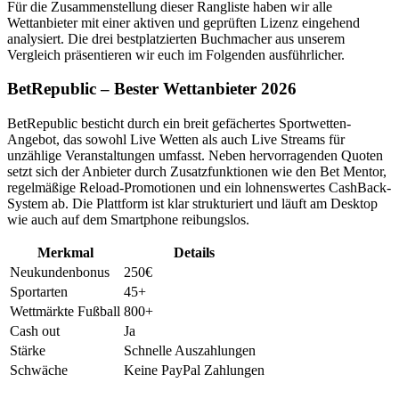
Für die Zusammenstellung dieser Rangliste haben wir alle
Wettanbieter mit einer aktiven und geprüften Lizenz eingehend
analysiert. Die drei bestplatzierten Buchmacher aus unserem
Vergleich präsentieren wir euch im Folgenden ausführlicher.
BetRepublic – Bester Wettanbieter 2026
BetRepublic besticht durch ein breit gefächertes Sportwetten-
Angebot, das sowohl Live Wetten als auch Live Streams für
unzählige Veranstaltungen umfasst. Neben hervorragenden Quoten
setzt sich der Anbieter durch Zusatzfunktionen wie den Bet Mentor,
regelmäßige Reload-Promotionen und ein lohnenswertes CashBack-
System ab. Die Plattform ist klar strukturiert und läuft am Desktop
wie auch auf dem Smartphone reibungslos.
Merkmal
Details
Neukundenbonus
250€
Sportarten
45+
Wettmärkte Fußball
800+
Cash out
Ja
Stärke
Schnelle Auszahlungen
Schwäche
Keine PayPal Zahlungen