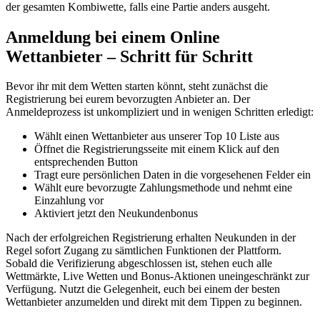
der gesamten Kombiwette, falls eine Partie anders ausgeht.
Anmeldung bei einem Online
Wettanbieter – Schritt für Schritt
Bevor ihr mit dem Wetten starten könnt, steht zunächst die
Registrierung bei eurem bevorzugten Anbieter an. Der
Anmeldeprozess ist unkompliziert und in wenigen Schritten erledigt:
Wählt einen Wettanbieter aus unserer Top 10 Liste aus
Öffnet die Registrierungsseite mit einem Klick auf den
entsprechenden Button
Tragt eure persönlichen Daten in die vorgesehenen Felder ein
Wählt eure bevorzugte Zahlungsmethode und nehmt eine
Einzahlung vor
Aktiviert jetzt den Neukundenbonus
Nach der erfolgreichen Registrierung erhalten Neukunden in der
Regel sofort Zugang zu sämtlichen Funktionen der Plattform.
Sobald die Verifizierung abgeschlossen ist, stehen euch alle
Wettmärkte, Live Wetten und Bonus-Aktionen uneingeschränkt zur
Verfügung. Nutzt die Gelegenheit, euch bei einem der besten
Wettanbieter anzumelden und direkt mit dem Tippen zu beginnen.