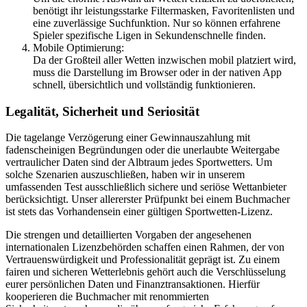
benötigt ihr leistungsstarke Filtermasken, Favoritenlisten und
eine zuverlässige Suchfunktion. Nur so können erfahrene
Spieler spezifische Ligen in Sekundenschnelle finden.
Mobile Optimierung:
Da der Großteil aller Wetten inzwischen mobil platziert wird,
muss die Darstellung im Browser oder in der nativen App
schnell, übersichtlich und vollständig funktionieren.
Legalität, Sicherheit und Seriosität
Die tagelange Verzögerung einer Gewinnauszahlung mit
fadenscheinigen Begründungen oder die unerlaubte Weitergabe
vertraulicher Daten sind der Albtraum jedes Sportwetters. Um
solche Szenarien auszuschließen, haben wir in unserem
umfassenden Test ausschließlich sichere und seriöse Wettanbieter
berücksichtigt. Unser allererster Prüfpunkt bei einem Buchmacher
ist stets das Vorhandensein einer gültigen Sportwetten-Lizenz.
Die strengen und detaillierten Vorgaben der angesehenen
internationalen Lizenzbehörden schaffen einen Rahmen, der von
Vertrauenswürdigkeit und Professionalität geprägt ist. Zu einem
fairen und sicheren Wetterlebnis gehört auch die Verschlüsselung
eurer persönlichen Daten und Finanztransaktionen. Hierfür
kooperieren die Buchmacher mit renommierten