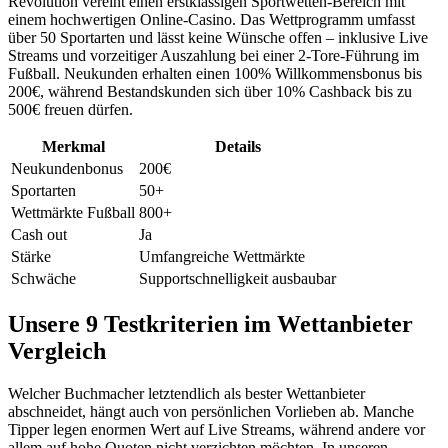
Revolution vereint einen erstklassigen Sportwetten-Bereich mit
einem hochwertigen Online-Casino. Das Wettprogramm umfasst
über 50 Sportarten und lässt keine Wünsche offen – inklusive Live
Streams und vorzeitiger Auszahlung bei einer 2-Tore-Führung im
Fußball. Neukunden erhalten einen 100% Willkommensbonus bis
200€, während Bestandskunden sich über 10% Cashback bis zu
500€ freuen dürfen.
Merkmal
Details
Neukundenbonus
200€
Sportarten
50+
Wettmärkte Fußball
800+
Cash out
Ja
Stärke
Umfangreiche Wettmärkte
Schwäche
Supportschnelligkeit ausbaubar
Unsere 9 Testkriterien im Wettanbieter
Vergleich
Welcher Buchmacher letztendlich als bester Wettanbieter
abschneidet, hängt auch von persönlichen Vorlieben ab. Manche
Tipper legen enormen Wert auf Live Streams, während andere vor
allem auf hohe Quoten nicht verzichten möchten. In unseren