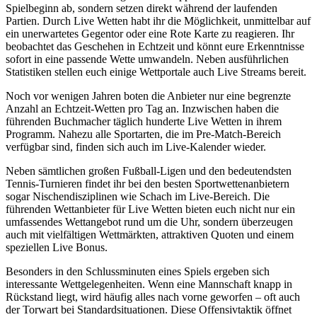
Spielbeginn ab, sondern setzen direkt während der laufenden
Partien. Durch Live Wetten habt ihr die Möglichkeit, unmittelbar auf
ein unerwartetes Gegentor oder eine Rote Karte zu reagieren. Ihr
beobachtet das Geschehen in Echtzeit und könnt eure Erkenntnisse
sofort in eine passende Wette umwandeln. Neben ausführlichen
Statistiken stellen euch einige Wettportale auch Live Streams bereit.
Noch vor wenigen Jahren boten die Anbieter nur eine begrenzte
Anzahl an Echtzeit-Wetten pro Tag an. Inzwischen haben die
führenden Buchmacher täglich hunderte Live Wetten in ihrem
Programm. Nahezu alle Sportarten, die im Pre-Match-Bereich
verfügbar sind, finden sich auch im Live-Kalender wieder.
Neben sämtlichen großen Fußball-Ligen und den bedeutendsten
Tennis-Turnieren findet ihr bei den besten Sportwettenanbietern
sogar Nischendisziplinen wie Schach im Live-Bereich. Die
führenden Wettanbieter für Live Wetten bieten euch nicht nur ein
umfassendes Wettangebot rund um die Uhr, sondern überzeugen
auch mit vielfältigen Wettmärkten, attraktiven Quoten und einem
speziellen Live Bonus.
Besonders in den Schlussminuten eines Spiels ergeben sich
interessante Wettgelegenheiten. Wenn eine Mannschaft knapp in
Rückstand liegt, wird häufig alles nach vorne geworfen – oft auch
der Torwart bei Standardsituationen. Diese Offensivtaktik öffnet