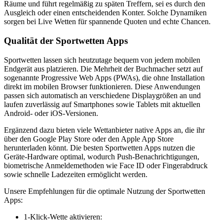
Räume und führt regelmäßig zu späten Treffern, sei es durch den
Ausgleich oder einen entscheidenden Konter. Solche Dynamiken
sorgen bei Live Wetten für spannende Quoten und echte Chancen.
Qualität der Sportwetten Apps
Sportwetten lassen sich heutzutage bequem von jedem mobilen
Endgerät aus platzieren. Die Mehrheit der Buchmacher setzt auf
sogenannte Progressive Web Apps (PWAs), die ohne Installation
direkt im mobilen Browser funktionieren. Diese Anwendungen
passen sich automatisch an verschiedene Displaygrößen an und
laufen zuverlässig auf Smartphones sowie Tablets mit aktuellen
Android- oder iOS-Versionen.
Ergänzend dazu bieten viele Wettanbieter native Apps an, die ihr
über den Google Play Store oder den Apple App Store
herunterladen könnt. Die besten Sportwetten Apps nutzen die
Geräte-Hardware optimal, wodurch Push-Benachrichtigungen,
biometrische Anmeldemethoden wie Face ID oder Fingerabdruck
sowie schnelle Ladezeiten ermöglicht werden.
Unsere Empfehlungen für die optimale Nutzung der Sportwetten
Apps:
1-Klick-Wette aktivieren: