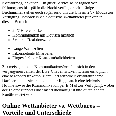
Kontaktmöglichkeiten. Ein guter Service sollte täglich von
frühmorgens bis spät in die Nacht verfügbar sein. Einige
Buchmacher stehen euch sogar rund um die Uhr im 24/7-Modus zur
Verfügung. Besonders viele deutsche Wettanbieter punkten in
diesem Bereich.
24/7 Erreichbarkeit
Kommunikation auf Deutsch möglich
Schnelle Reaktionszeiten
Lange Wartezeiten
Inkompetente Mitarbeiter
Eingeschränkte Kontaktmöglichkeiten
Zur meistgenutzten Kommunikationsform hat sich in den
vergangenen Jahren der Live-Chat entwickelt. Dieser ermöglicht
eine besonders unkomplizierte und schnelle Kontaktaufnahme.
Darüber hinaus stehen euch in der Regel auch eine telefonische
Hotline sowie die Kommunikation per E-Mail zur Verfügung, wobei
der Telefonsupport zunehmend rückläufig ist und durch andere
Kanäle ersetzt wird.
Online Wettanbieter vs. Wettbüros –
Vorteile und Unterschiede