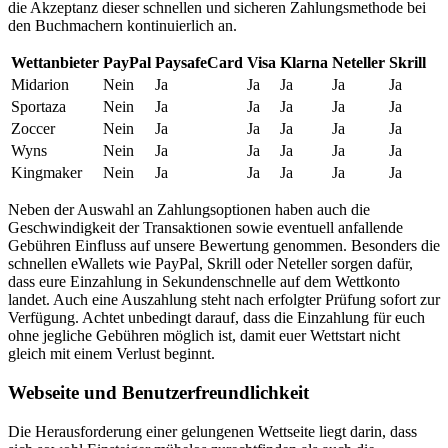
die Akzeptanz dieser schnellen und sicheren Zahlungsmethode bei
den Buchmachern kontinuierlich an.
Wettanbieter
PayPal
PaysafeCard
Visa
Klarna
Neteller
Skrill
Midarion
Nein
Ja
Ja
Ja
Ja
Ja
Sportaza
Nein
Ja
Ja
Ja
Ja
Ja
Zoccer
Nein
Ja
Ja
Ja
Ja
Ja
Wyns
Nein
Ja
Ja
Ja
Ja
Ja
Kingmaker
Nein
Ja
Ja
Ja
Ja
Ja
Neben der Auswahl an Zahlungsoptionen haben auch die
Geschwindigkeit der Transaktionen sowie eventuell anfallende
Gebühren Einfluss auf unsere Bewertung genommen. Besonders die
schnellen eWallets wie PayPal, Skrill oder Neteller sorgen dafür,
dass eure Einzahlung in Sekundenschnelle auf dem Wettkonto
landet. Auch eine Auszahlung steht nach erfolgter Prüfung sofort zur
Verfügung. Achtet unbedingt darauf, dass die Einzahlung für euch
ohne jegliche Gebühren möglich ist, damit euer Wettstart nicht
gleich mit einem Verlust beginnt.
Webseite und Benutzerfreundlichkeit
Die Herausforderung einer gelungenen Wettseite liegt darin, dass