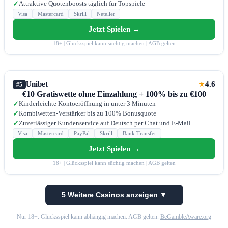
Attraktive Quotenboosts täglich für Topspiele
✓
Visa
Mastercard
Skrill
Neteller
Jetzt Spielen →
18+ | Glücksspiel kann süchtig machen | AGB gelten
Unibet
4.6
★
#5
€10 Gratiswette ohne Einzahlung + 100% bis zu €100
Kinderleichte Kontoeröffnung in unter 3 Minuten
✓
Kombiwetten-Verstärker bis zu 100% Bonusquote
✓
Zuverlässiger Kundenservice auf Deutsch per Chat und E-Mail
✓
Visa
Mastercard
PayPal
Skrill
Bank Transfer
Jetzt Spielen →
18+ | Glücksspiel kann süchtig machen | AGB gelten
5 Weitere Casinos anzeigen ▼
Nur 18+. Glücksspiel kann abhängig machen. AGB gelten.
BeGambleAware.org