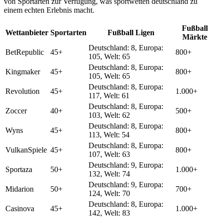
von Sportarten zur Verfügung, was sportwetten deutschland zu
einem echten Erlebnis macht.
Fußball
Wettanbieter
Sportarten
Fußball Ligen
Märkte
Deutschland: 8, Europa:
BetRepublic
45+
800+
105, Welt: 65
Deutschland: 8, Europa:
Kingmaker
45+
800+
105, Welt: 65
Deutschland: 8, Europa:
Revolution
45+
1.000+
117, Welt: 61
Deutschland: 8, Europa:
Zoccer
40+
500+
103, Welt: 62
Deutschland: 8, Europa:
Wyns
45+
800+
113, Welt: 54
Deutschland: 8, Europa:
VulkanSpiele
45+
800+
107, Welt: 63
Deutschland: 9, Europa:
Sportaza
50+
1.000+
132, Welt: 74
Deutschland: 9, Europa:
Midarion
50+
700+
124, Welt: 70
Deutschland: 8, Europa:
Casinova
45+
1.000+
142, Welt: 83