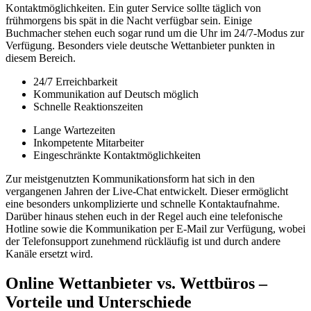
Kontaktmöglichkeiten. Ein guter Service sollte täglich von
frühmorgens bis spät in die Nacht verfügbar sein. Einige
Buchmacher stehen euch sogar rund um die Uhr im 24/7-Modus zur
Verfügung. Besonders viele deutsche Wettanbieter punkten in
diesem Bereich.
24/7 Erreichbarkeit
Kommunikation auf Deutsch möglich
Schnelle Reaktionszeiten
Lange Wartezeiten
Inkompetente Mitarbeiter
Eingeschränkte Kontaktmöglichkeiten
Zur meistgenutzten Kommunikationsform hat sich in den
vergangenen Jahren der Live-Chat entwickelt. Dieser ermöglicht
eine besonders unkomplizierte und schnelle Kontaktaufnahme.
Darüber hinaus stehen euch in der Regel auch eine telefonische
Hotline sowie die Kommunikation per E-Mail zur Verfügung, wobei
der Telefonsupport zunehmend rückläufig ist und durch andere
Kanäle ersetzt wird.
Online Wettanbieter vs. Wettbüros –
Vorteile und Unterschiede