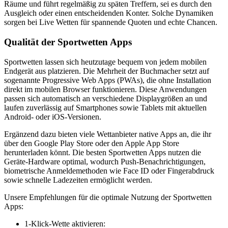
Räume und führt regelmäßig zu späten Treffern, sei es durch den
Ausgleich oder einen entscheidenden Konter. Solche Dynamiken
sorgen bei Live Wetten für spannende Quoten und echte Chancen.
Qualität der Sportwetten Apps
Sportwetten lassen sich heutzutage bequem von jedem mobilen
Endgerät aus platzieren. Die Mehrheit der Buchmacher setzt auf
sogenannte Progressive Web Apps (PWAs), die ohne Installation
direkt im mobilen Browser funktionieren. Diese Anwendungen
passen sich automatisch an verschiedene Displaygrößen an und
laufen zuverlässig auf Smartphones sowie Tablets mit aktuellen
Android- oder iOS-Versionen.
Ergänzend dazu bieten viele Wettanbieter native Apps an, die ihr
über den Google Play Store oder den Apple App Store
herunterladen könnt. Die besten Sportwetten Apps nutzen die
Geräte-Hardware optimal, wodurch Push-Benachrichtigungen,
biometrische Anmeldemethoden wie Face ID oder Fingerabdruck
sowie schnelle Ladezeiten ermöglicht werden.
Unsere Empfehlungen für die optimale Nutzung der Sportwetten
Apps:
1-Klick-Wette aktivieren: