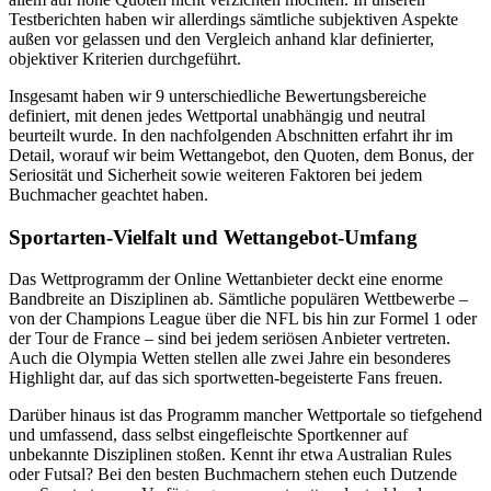
Testberichten haben wir allerdings sämtliche subjektiven Aspekte
außen vor gelassen und den Vergleich anhand klar definierter,
objektiver Kriterien durchgeführt.
Insgesamt haben wir 9 unterschiedliche Bewertungsbereiche
definiert, mit denen jedes Wettportal unabhängig und neutral
beurteilt wurde. In den nachfolgenden Abschnitten erfahrt ihr im
Detail, worauf wir beim Wettangebot, den Quoten, dem Bonus, der
Seriosität und Sicherheit sowie weiteren Faktoren bei jedem
Buchmacher geachtet haben.
Sportarten-Vielfalt und Wettangebot-Umfang
Das Wettprogramm der Online Wettanbieter deckt eine enorme
Bandbreite an Disziplinen ab. Sämtliche populären Wettbewerbe –
von der Champions League über die NFL bis hin zur Formel 1 oder
der Tour de France – sind bei jedem seriösen Anbieter vertreten.
Auch die Olympia Wetten stellen alle zwei Jahre ein besonderes
Highlight dar, auf das sich sportwetten-begeisterte Fans freuen.
Darüber hinaus ist das Programm mancher Wettportale so tiefgehend
und umfassend, dass selbst eingefleischte Sportkenner auf
unbekannte Disziplinen stoßen. Kennt ihr etwa Australian Rules
oder Futsal? Bei den besten Buchmachern stehen euch Dutzende