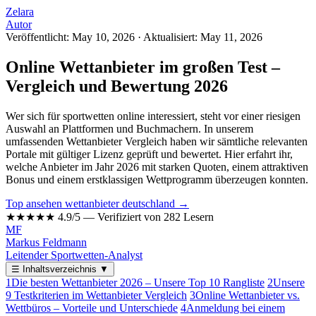
Zelara
Autor
Veröffentlicht: May 10, 2026
·
Aktualisiert: May 11, 2026
Online Wettanbieter im großen Test –
Vergleich und Bewertung 2026
Wer sich für sportwetten online interessiert, steht vor einer riesigen
Auswahl an Plattformen und Buchmachern. In unserem
umfassenden Wettanbieter Vergleich haben wir sämtliche relevanten
Portale mit gültiger Lizenz geprüft und bewertet. Hier erfahrt ihr,
welche Anbieter im Jahr 2026 mit starken Quoten, einem attraktiven
Bonus und einem erstklassigen Wettprogramm überzeugen konnten.
Top ansehen wettanbieter deutschland →
★★★★★
4.9/5 — Verifiziert von 282 Lesern
MF
Markus Feldmann
Leitender Sportwetten-Analyst
☰
Inhaltsverzeichnis
▼
1
Die besten Wettanbieter 2026 – Unsere Top 10 Rangliste
2
Unsere
9 Testkriterien im Wettanbieter Vergleich
3
Online Wettanbieter vs.
Wettbüros – Vorteile und Unterschiede
4
Anmeldung bei einem