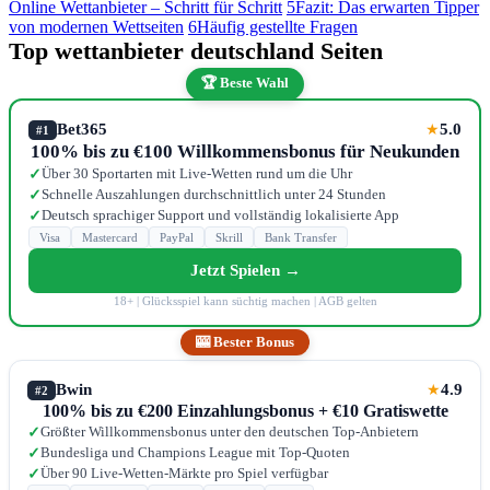
Online Wettanbieter – Schritt für Schritt
5
Fazit: Das erwarten Tipper
von modernen Wettseiten
6
Häufig gestellte Fragen
Top wettanbieter deutschland Seiten
🏆 Beste Wahl
Bet365
5.0
★
#1
100% bis zu €100 Willkommensbonus für Neukunden
Über 30 Sportarten mit Live-Wetten rund um die Uhr
✓
Schnelle Auszahlungen durchschnittlich unter 24 Stunden
✓
Deutsch sprachiger Support und vollständig lokalisierte App
✓
Visa
Mastercard
PayPal
Skrill
Bank Transfer
Jetzt Spielen →
18+ | Glücksspiel kann süchtig machen | AGB gelten
🎰 Bester Bonus
Bwin
4.9
★
#2
100% bis zu €200 Einzahlungsbonus + €10 Gratiswette
Größter Willkommensbonus unter den deutschen Top-Anbietern
✓
Bundesliga und Champions League mit Top-Quoten
✓
Über 90 Live-Wetten-Märkte pro Spiel verfügbar
✓