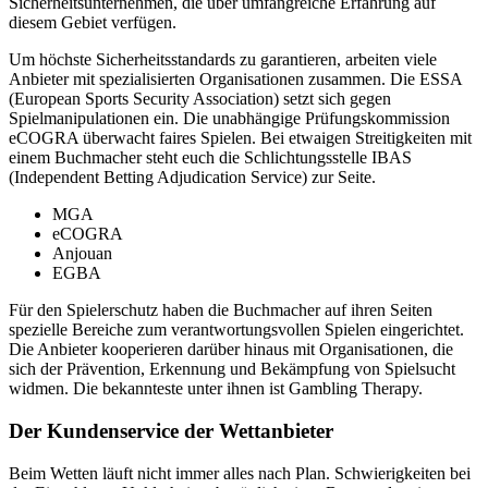
Sicherheitsunternehmen, die über umfangreiche Erfahrung auf
diesem Gebiet verfügen.
Um höchste Sicherheitsstandards zu garantieren, arbeiten viele
Anbieter mit spezialisierten Organisationen zusammen. Die ESSA
(European Sports Security Association) setzt sich gegen
Spielmanipulationen ein. Die unabhängige Prüfungskommission
eCOGRA überwacht faires Spielen. Bei etwaigen Streitigkeiten mit
einem Buchmacher steht euch die Schlichtungsstelle IBAS
(Independent Betting Adjudication Service) zur Seite.
MGA
eCOGRA
Anjouan
EGBA
Für den Spielerschutz haben die Buchmacher auf ihren Seiten
spezielle Bereiche zum verantwortungsvollen Spielen eingerichtet.
Die Anbieter kooperieren darüber hinaus mit Organisationen, die
sich der Prävention, Erkennung und Bekämpfung von Spielsucht
widmen. Die bekannteste unter ihnen ist Gambling Therapy.
Der Kundenservice der Wettanbieter
Beim Wetten läuft nicht immer alles nach Plan. Schwierigkeiten bei