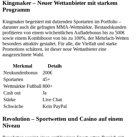
Kingmaker – Neuer Wettanbieter mit starkem
Programm
Kingmaker begeistert mit dutzenden Sportarten im Portfolio –
darunter auch die gefragten MMA-Wettmärkte. Bestandskunden
profitieren von einem wöchentlichen Aufladebonus bis zu 500€
sowie einem Kombiboost von bis zu 100%, der Mehrfach-Wetten
besonders attraktiv gestaltet. Für alle, die Vielfalt und starke
Promotions schätzen, ist dieser neue Wettanbieter eine
ausgezeichnete Wahl.
Merkmal
Details
Neukundenbonus
200€
Sportarten
45+
Wettmärkte Fußball
800+
Cash out
Ja
Stärke
Live Chat
Schwäche
Kein PayPal
Revolution – Sportwetten und Casino auf einem
Niveau