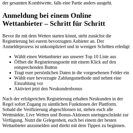
der gesamten Kombiwette, falls eine Partie anders ausgeht.
Anmeldung bei einem Online
Wettanbieter – Schritt für Schritt
Bevor ihr mit dem Wetten starten könnt, steht zunächst die
Registrierung bei eurem bevorzugten Anbieter an. Der
Anmeldeprozess ist unkompliziert und in wenigen Schritten erledigt:
Wählt einen Wettanbieter aus unserer Top 10 Liste aus
Öffnet die Registrierungsseite mit einem Klick auf den
entsprechenden Button
Tragt eure persönlichen Daten in die vorgesehenen Felder ein
Wählt eure bevorzugte Zahlungsmethode und nehmt eine
Einzahlung vor
Aktiviert jetzt den Neukundenbonus
Nach der erfolgreichen Registrierung erhalten Neukunden in der
Regel sofort Zugang zu sämtlichen Funktionen der Plattform.
Sobald die Verifizierung abgeschlossen ist, stehen euch alle
Wettmärkte, Live Wetten und Bonus-Aktionen uneingeschränkt zur
Verfügung. Nutzt die Gelegenheit, euch bei einem der besten
Wettanbieter anzumelden und direkt mit dem Tippen zu beginnen.