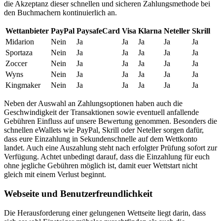
die Akzeptanz dieser schnellen und sicheren Zahlungsmethode bei
den Buchmachern kontinuierlich an.
Wettanbieter
PayPal
PaysafeCard
Visa
Klarna
Neteller
Skrill
Midarion
Nein
Ja
Ja
Ja
Ja
Ja
Sportaza
Nein
Ja
Ja
Ja
Ja
Ja
Zoccer
Nein
Ja
Ja
Ja
Ja
Ja
Wyns
Nein
Ja
Ja
Ja
Ja
Ja
Kingmaker
Nein
Ja
Ja
Ja
Ja
Ja
Neben der Auswahl an Zahlungsoptionen haben auch die
Geschwindigkeit der Transaktionen sowie eventuell anfallende
Gebühren Einfluss auf unsere Bewertung genommen. Besonders die
schnellen eWallets wie PayPal, Skrill oder Neteller sorgen dafür,
dass eure Einzahlung in Sekundenschnelle auf dem Wettkonto
landet. Auch eine Auszahlung steht nach erfolgter Prüfung sofort zur
Verfügung. Achtet unbedingt darauf, dass die Einzahlung für euch
ohne jegliche Gebühren möglich ist, damit euer Wettstart nicht
gleich mit einem Verlust beginnt.
Webseite und Benutzerfreundlichkeit
Die Herausforderung einer gelungenen Wettseite liegt darin, dass