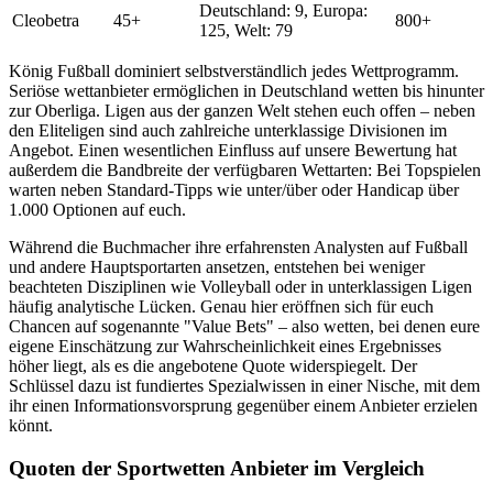
Deutschland: 9, Europa:
Cleobetra
45+
800+
125, Welt: 79
König Fußball dominiert selbstverständlich jedes Wettprogramm.
Seriöse wettanbieter ermöglichen in Deutschland wetten bis hinunter
zur Oberliga. Ligen aus der ganzen Welt stehen euch offen – neben
den Eliteligen sind auch zahlreiche unterklassige Divisionen im
Angebot. Einen wesentlichen Einfluss auf unsere Bewertung hat
außerdem die Bandbreite der verfügbaren Wettarten: Bei Topspielen
warten neben Standard-Tipps wie unter/über oder Handicap über
1.000 Optionen auf euch.
Während die Buchmacher ihre erfahrensten Analysten auf Fußball
und andere Hauptsportarten ansetzen, entstehen bei weniger
beachteten Disziplinen wie Volleyball oder in unterklassigen Ligen
häufig analytische Lücken. Genau hier eröffnen sich für euch
Chancen auf sogenannte "Value Bets" – also wetten, bei denen eure
eigene Einschätzung zur Wahrscheinlichkeit eines Ergebnisses
höher liegt, als es die angebotene Quote widerspiegelt. Der
Schlüssel dazu ist fundiertes Spezialwissen in einer Nische, mit dem
ihr einen Informationsvorsprung gegenüber einem Anbieter erzielen
könnt.
Quoten der Sportwetten Anbieter im Vergleich