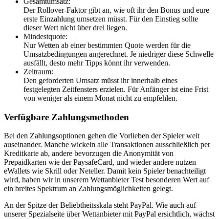
Gesamtumsatz:
Der Rollover-Faktor gibt an, wie oft ihr den Bonus und eure
erste Einzahlung umsetzen müsst. Für den Einstieg sollte
dieser Wert nicht über drei liegen.
Mindestquote:
Nur Wetten ab einer bestimmten Quote werden für die
Umsatzbedingungen angerechnet. Je niedriger diese Schwelle
ausfällt, desto mehr Tipps könnt ihr verwenden.
Zeitraum:
Den geforderten Umsatz müsst ihr innerhalb eines
festgelegten Zeitfensters erzielen. Für Anfänger ist eine Frist
von weniger als einem Monat nicht zu empfehlen.
Verfügbare Zahlungsmethoden
Bei den Zahlungsoptionen gehen die Vorlieben der Spieler weit
auseinander. Manche wickeln alle Transaktionen ausschließlich per
Kreditkarte ab, andere bevorzugen die Anonymität von
Prepaidkarten wie der PaysafeCard, und wieder andere nutzen
eWallets wie Skrill oder Neteller. Damit kein Spieler benachteiligt
wird, haben wir in unserem Wettanbieter Test besonderen Wert auf
ein breites Spektrum an Zahlungsmöglichkeiten gelegt.
An der Spitze der Beliebtheitsskala steht PayPal. Wie auch auf
unserer Spezialseite über Wettanbieter mit PayPal ersichtlich, wächst