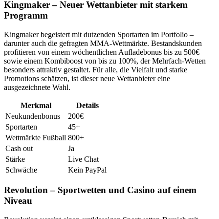
Kingmaker – Neuer Wettanbieter mit starkem
Programm
Kingmaker begeistert mit dutzenden Sportarten im Portfolio –
darunter auch die gefragten MMA-Wettmärkte. Bestandskunden
profitieren von einem wöchentlichen Aufladebonus bis zu 500€
sowie einem Kombiboost von bis zu 100%, der Mehrfach-Wetten
besonders attraktiv gestaltet. Für alle, die Vielfalt und starke
Promotions schätzen, ist dieser neue Wettanbieter eine
ausgezeichnete Wahl.
Merkmal
Details
Neukundenbonus
200€
Sportarten
45+
Wettmärkte Fußball
800+
Cash out
Ja
Stärke
Live Chat
Schwäche
Kein PayPal
Revolution – Sportwetten und Casino auf einem
Niveau