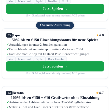
Visa
Mastercard
PayPal
Neteller
Skrill
Jetzt Spielen →
18+ | Glücksspiel kann süchtig machen | AGB gelten
⚡ Schnelle Auszahlung
Tipico
4.8
★
#3
50% bis zu €150 Einzahlungsbonus für neue Spieler
Auszahlungen in unter 2 Stunden garantiert
✓
Deutschlands bekannteste Sportwetten-Marke seit 2004
✓
Nahtlose mobile App mit Echtzeit-Push-Benachrichtigungen
✓
Visa
Mastercard
PayPal
Bank Transfer
Jetzt Spielen →
18+ | Glücksspiel kann süchtig machen | AGB gelten
Betano
4.7
★
#4
100% bis zu €150 + €10 Gratiswette ohne Einzahlung
Aufstrebender Anbieter mit deutschem DSWV-Mitgliedsstatus
✓
Statistik-Tool und Live-Tracker direkt in der Wettoberfläche
✓