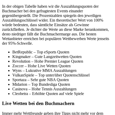
In der obigen Tabelle haben wir die Auszahlungsquoten der
Buchmacher bei den gefragtesten Events einander
gegenübergestellt. Die Prozentzahlen spiegeln den jeweiligen
Auszahlungsschlüssel wider. Ein theoretischer Wert von 100%
würde bedeuten, dass sämtliche Einsätze als Gewinne
zurückfließen. Je dichter die Werte an diese Marke herankommen,
desto niedriger fällt die Buchmachermarge aus. Die besten
Wettanbieter erreichen bei populären Wettbewerben Werte jenseits
der 95%-Schwelle.
BetRepublic – Top eSports Quoten
Kingmaker – Gute Langzeitwetten Quoten
Revolution – Hohe Premier League Quoten
Zoccer – Hohe Live Wetten Quoten
Wyns – Lukrative MMA Auszahlungen
VulkanSpiele – Top unter/über Quotenschlüssel
Sportaza – Sehr gute NBA Quoten
Midarion – Top Bundesliga Quoten
Casinova – Hohe Tennis Auszahlungen
Cleobetra – Erhöhte Quoten auf viele Spiele
Live Wetten bei den Buchmachern
Immer mehr Wettfreunde geben ihre Tipps nicht mehr vor dem