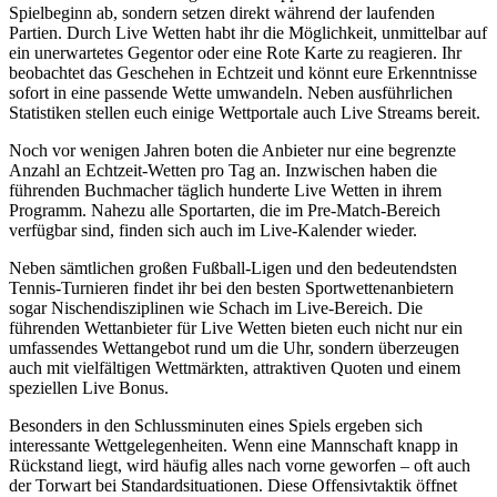
Spielbeginn ab, sondern setzen direkt während der laufenden
Partien. Durch Live Wetten habt ihr die Möglichkeit, unmittelbar auf
ein unerwartetes Gegentor oder eine Rote Karte zu reagieren. Ihr
beobachtet das Geschehen in Echtzeit und könnt eure Erkenntnisse
sofort in eine passende Wette umwandeln. Neben ausführlichen
Statistiken stellen euch einige Wettportale auch Live Streams bereit.
Noch vor wenigen Jahren boten die Anbieter nur eine begrenzte
Anzahl an Echtzeit-Wetten pro Tag an. Inzwischen haben die
führenden Buchmacher täglich hunderte Live Wetten in ihrem
Programm. Nahezu alle Sportarten, die im Pre-Match-Bereich
verfügbar sind, finden sich auch im Live-Kalender wieder.
Neben sämtlichen großen Fußball-Ligen und den bedeutendsten
Tennis-Turnieren findet ihr bei den besten Sportwettenanbietern
sogar Nischendisziplinen wie Schach im Live-Bereich. Die
führenden Wettanbieter für Live Wetten bieten euch nicht nur ein
umfassendes Wettangebot rund um die Uhr, sondern überzeugen
auch mit vielfältigen Wettmärkten, attraktiven Quoten und einem
speziellen Live Bonus.
Besonders in den Schlussminuten eines Spiels ergeben sich
interessante Wettgelegenheiten. Wenn eine Mannschaft knapp in
Rückstand liegt, wird häufig alles nach vorne geworfen – oft auch
der Torwart bei Standardsituationen. Diese Offensivtaktik öffnet