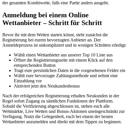
der gesamten Kombiwette, falls eine Partie anders ausgeht.
Anmeldung bei einem Online
Wettanbieter – Schritt für Schritt
Bevor ihr mit dem Wetten starten könnt, steht zunächst die
Registrierung bei eurem bevorzugten Anbieter an. Der
Anmeldeprozess ist unkompliziert und in wenigen Schritten erledigt:
Wählt einen Wettanbieter aus unserer Top 10 Liste aus
Öffnet die Registrierungsseite mit einem Klick auf den
entsprechenden Button
Tragt eure persönlichen Daten in die vorgesehenen Felder ein
Wählt eure bevorzugte Zahlungsmethode und nehmt eine
Einzahlung vor
Aktiviert jetzt den Neukundenbonus
Nach der erfolgreichen Registrierung erhalten Neukunden in der
Regel sofort Zugang zu sämtlichen Funktionen der Plattform.
Sobald die Verifizierung abgeschlossen ist, stehen euch alle
Wettmärkte, Live Wetten und Bonus-Aktionen uneingeschränkt zur
Verfügung. Nutzt die Gelegenheit, euch bei einem der besten
Wettanbieter anzumelden und direkt mit dem Tippen zu beginnen.