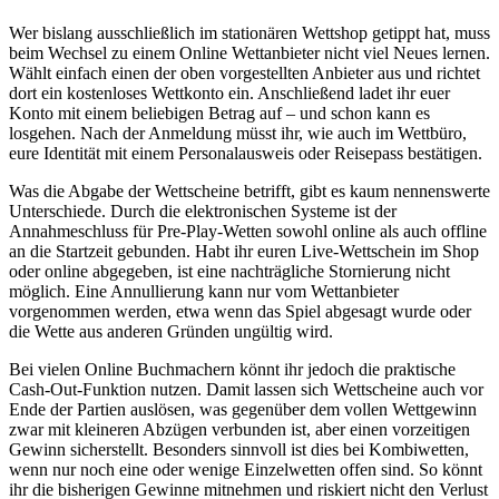
Wer bislang ausschließlich im stationären Wettshop getippt hat, muss
beim Wechsel zu einem Online Wettanbieter nicht viel Neues lernen.
Wählt einfach einen der oben vorgestellten Anbieter aus und richtet
dort ein kostenloses Wettkonto ein. Anschließend ladet ihr euer
Konto mit einem beliebigen Betrag auf – und schon kann es
losgehen. Nach der Anmeldung müsst ihr, wie auch im Wettbüro,
eure Identität mit einem Personalausweis oder Reisepass bestätigen.
Was die Abgabe der Wettscheine betrifft, gibt es kaum nennenswerte
Unterschiede. Durch die elektronischen Systeme ist der
Annahmeschluss für Pre-Play-Wetten sowohl online als auch offline
an die Startzeit gebunden. Habt ihr euren Live-Wettschein im Shop
oder online abgegeben, ist eine nachträgliche Stornierung nicht
möglich. Eine Annullierung kann nur vom Wettanbieter
vorgenommen werden, etwa wenn das Spiel abgesagt wurde oder
die Wette aus anderen Gründen ungültig wird.
Bei vielen Online Buchmachern könnt ihr jedoch die praktische
Cash-Out-Funktion nutzen. Damit lassen sich Wettscheine auch vor
Ende der Partien auslösen, was gegenüber dem vollen Wettgewinn
zwar mit kleineren Abzügen verbunden ist, aber einen vorzeitigen
Gewinn sicherstellt. Besonders sinnvoll ist dies bei Kombiwetten,
wenn nur noch eine oder wenige Einzelwetten offen sind. So könnt
ihr die bisherigen Gewinne mitnehmen und riskiert nicht den Verlust