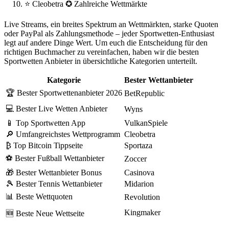
⭐ Cleobetra ✪ Zahlreiche Wettmärkte
Live Streams, ein breites Spektrum an Wettmärkten, starke Quoten
oder PayPal als Zahlungsmethode – jeder Sportwetten-Enthusiast
legt auf andere Dinge Wert. Um euch die Entscheidung für den
richtigen Buchmacher zu vereinfachen, haben wir die besten
Sportwetten Anbieter in übersichtliche Kategorien unterteilt.
Kategorie
Bester Wettanbieter
🏆 Bester Sportwettenanbieter 2026
BetRepublic
💻 Bester Live Wetten Anbieter
Wyns
📱 Top Sportwetten App
VulkanSpiele
🔎 Umfangreichstes Wettprogramm
Cleobetra
₿ Top Bitcoin Tippseite
Sportaza
⚽ Bester Fußball Wettanbieter
Zoccer
🎁 Bester Wettanbieter Bonus
Casinova
🎾 Bester Tennis Wettanbieter
Midarion
📊 Beste Wettquoten
Revolution
Kingmaker
🆕 Beste Neue Wettseite