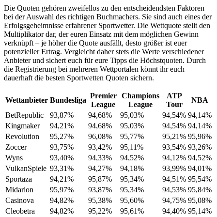
Die Quoten gehören zweifellos zu den entscheidendsten Faktoren
bei der Auswahl des richtigen Buchmachers. Sie sind auch eines der
Erfolgsgeheimnisse erfahrener Sportwetter. Die Wettquote stellt den
Multiplikator dar, der euren Einsatz mit dem möglichen Gewinn
verknüpft – je höher die Quote ausfällt, desto größer ist euer
potenzieller Ertrag. Vergleicht daher stets die Werte verschiedener
Anbieter und sichert euch für eure Tipps die Höchstquoten. Durch
die Registrierung bei mehreren Wettportalen könnt ihr euch
dauerhaft die besten Sportwetten Quoten sichern.
Premier
Champions
ATP
Wettanbieter
Bundesliga
NBA
League
League
Tour
BetRepublic
93,87%
94,68%
95,03%
94,54%
94,14%
Kingmaker
94,21%
94,68%
95,03%
94,54%
94,14%
Revolution
95,27%
96,08%
95,77%
95,21%
95,96%
Zoccer
93,75%
93,42%
95,11%
93,54%
93,26%
Wyns
93,40%
94,33%
94,52%
94,12%
94,52%
VulkanSpiele
93,31%
94,27%
94,18%
93,99%
94,01%
Sportaza
94,21%
95,87%
95,34%
94,51%
95,54%
Midarion
95,97%
93,87%
95,34%
94,53%
95,84%
Casinova
94,82%
95,38%
95,60%
94,75%
95,08%
Cleobetra
94,82%
95,22%
95,61%
94,40%
95,14%