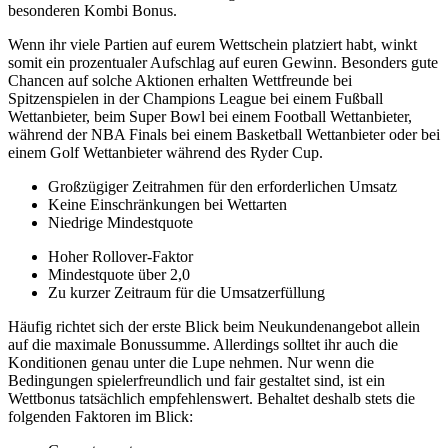
besonderen Kombi Bonus.
Wenn ihr viele Partien auf eurem Wettschein platziert habt, winkt
somit ein prozentualer Aufschlag auf euren Gewinn. Besonders gute
Chancen auf solche Aktionen erhalten Wettfreunde bei
Spitzenspielen in der Champions League bei einem Fußball
Wettanbieter, beim Super Bowl bei einem Football Wettanbieter,
während der NBA Finals bei einem Basketball Wettanbieter oder bei
einem Golf Wettanbieter während des Ryder Cup.
Großzügiger Zeitrahmen für den erforderlichen Umsatz
Keine Einschränkungen bei Wettarten
Niedrige Mindestquote
Hoher Rollover-Faktor
Mindestquote über 2,0
Zu kurzer Zeitraum für die Umsatzerfüllung
Häufig richtet sich der erste Blick beim Neukundenangebot allein
auf die maximale Bonussumme. Allerdings solltet ihr auch die
Konditionen genau unter die Lupe nehmen. Nur wenn die
Bedingungen spielerfreundlich und fair gestaltet sind, ist ein
Wettbonus tatsächlich empfehlenswert. Behaltet deshalb stets die
folgenden Faktoren im Blick: