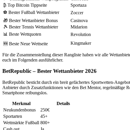
₿ Top Bitcoin Tippseite
Sportaza
⚽ Bester Fußball Wettanbieter
Zoccer
🎁 Bester Wettanbieter Bonus
Casinova
🎾 Bester Tennis Wettanbieter
Midarion
📊 Beste Wettquoten
Revolution
Kingmaker
🆕 Beste Neue Wettseite
Für die Zusammenstellung dieser Rangliste haben wir alle Wettanbiete
euch im Folgenden ausführlicher.
BetRepublic – Bester Wettanbieter 2026
BetRepublic besticht durch ein breit gefächertes Sportwetten-Angebo
Anbieter durch Zusatzfunktionen wie den Bet Mentor, regelmäßige Re
Smartphone reibungslos.
Merkmal
Details
Neukundenbonus
250€
Sportarten
45+
Wettmärkte Fußball
800+
Cash out
Ja