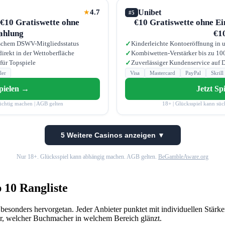
Unibet
4.7
★
#5
 €10 Gratiswette ohne
€10 Gratiswette ohne Ei
ahlung
€1
tschem DSWV-Mitgliedsstatus
Kinderleichte Kontoeröffnung in 
✓
direkt in der Wettoberfläche
Kombiwetten-Verstärker bis zu 1
✓
für Topspiele
Zuverlässiger Kundenservice auf 
✓
ler
Visa
Mastercard
PayPal
Skrill
Spielen →
Jetzt Sp
süchtig machen | AGB gelten
18+ | Glücksspiel kann süc
5 Weitere Casinos anzeigen ▼
Nur 18+. Glücksspiel kann abhängig machen. AGB gelten.
BeGambleAware.org
 10 Rangliste
esonders hervorgetan. Jeder Anbieter punktet mit individuellen Stärken
ber, welcher Buchmacher in welchem Bereich glänzt.