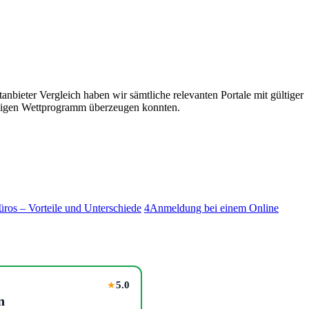
nbieter Vergleich haben wir sämtliche relevanten Portale mit gültiger
assigen Wettprogramm überzeugen konnten.
üros – Vorteile und Unterschiede
4
Anmeldung bei einem Online
5.0
★
n