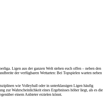
berliga. Ligen aus der ganzen Welt stehen euch offen – neben den
andbreite der verfügbaren Wettarten: Bei Topspielen warten neben
ziplinen wie Volleyball oder in unterklassigen Ligen häufig
g zur Wahrscheinlichkeit eines Ergebnisses höher liegt, als es die
gegenüber einem Anbieter erzielen könnt.