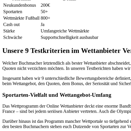
Neukundenbonus
200€
Sportarten
50+
Wettmärkte Fußball
800+
Cash out
Ja
Stärke
Umfangreiche Wettmärkte
Schwäche
Supportschnelligkeit ausbaubar
Unsere 9 Testkriterien im Wettanbieter Ve
Welcher Buchmacher letztendlich als bester Wettanbieter abschneide
Quoten nicht verzichten möchten. In unseren Testberichten haben wir a
Insgesamt haben wir 9 unterschiedliche Bewertungsbereiche definiert,
beim Wettangebot, den Quoten, dem Bonus, der Seriosität und Sicher
Sportarten-Vielfalt und Wettangebot-Umfang
Das Wettprogramm der Online Wettanbieter deckt eine enorme Bandbr
France – sind bei jedem seriösen Anbieter vertreten. Auch die Olympia
Darüber hinaus ist das Programm mancher Wettportale so tiefgehend u
den besten Buchmachern stehen euch Dutzende von Sportarten zur Ve