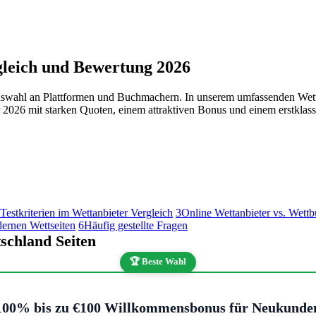
gleich und Bewertung 2026
en Auswahl an Plattformen und Buchmachern. In unserem umfassenden Wetta
ahr 2026 mit starken Quoten, einem attraktiven Bonus und einem erstkl
Testkriterien im Wettanbieter Vergleich
3
Online Wettanbieter vs. Wettb
dernen Wettseiten
6
Häufig gestellte Fragen
schland Seiten
🏆 Beste Wahl
100% bis zu €100 Willkommensbonus für Neukunde