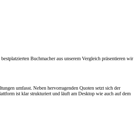
i bestplatzierten Buchmacher aus unserem Vergleich präsentieren wir
altungen umfasst. Neben hervorragenden Quoten setzt sich der
form ist klar strukturiert und läuft am Desktop wie auch auf dem