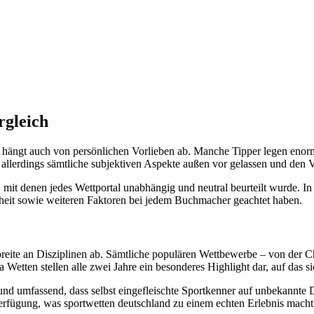
rgleich
t, hängt auch von persönlichen Vorlieben ab. Manche Tipper legen eno
llerdings sämtliche subjektiven Aspekte außen vor gelassen und den Ver
 mit denen jedes Wettportal unabhängig und neutral beurteilt wurde. In
heit sowie weiteren Faktoren bei jedem Buchmacher geachtet haben.
eite an Disziplinen ab. Sämtliche populären Wettbewerbe – von der C
 Wetten stellen alle zwei Jahre ein besonderes Highlight dar, auf das si
nd umfassend, dass selbst eingefleischte Sportkenner auf unbekannte Di
rfügung, was sportwetten deutschland zu einem echten Erlebnis macht