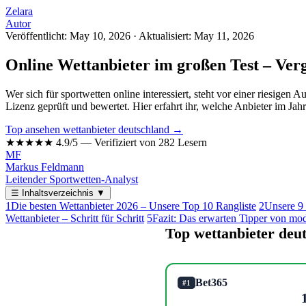
Zelara
Autor
Veröffentlicht: May 10, 2026
·
Aktualisiert: May 11, 2026
Online Wettanbieter im großen Test – Ver
Wer sich für sportwetten online interessiert, steht vor einer riesig
Lizenz geprüft und bewertet. Hier erfahrt ihr, welche Anbieter im J
Top ansehen wettanbieter deutschland →
★★★★★
4.9/5 — Verifiziert von 282 Lesern
MF
Markus Feldmann
Leitender Sportwetten-Analyst
☰
Inhaltsverzeichnis
▼
1
Die besten Wettanbieter 2026 – Unsere Top 10 Rangliste
2
Unsere 9 
Wettanbieter – Schritt für Schritt
5
Fazit: Das erwarten Tipper von mo
Top wettanbieter deut
Bet365
#1