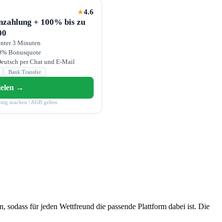
4.6
★
nzahlung + 100% bis zu
00
unter 3 Minuten
00% Bonusquote
Deutsch per Chat und E-Mail
Bank Transfer
ielen →
htig machen | AGB gelten
, sodass für jeden Wettfreund die passende Plattform dabei ist. Die