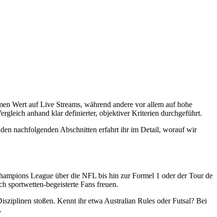
rmen Wert auf Live Streams, während andere vor allem auf hohe
gleich anhand klar definierter, objektiver Kriterien durchgeführt.
 den nachfolgenden Abschnitten erfahrt ihr im Detail, worauf wir
hampions League über die NFL bis hin zur Formel 1 oder der Tour de
ch sportwetten-begeisterte Fans freuen.
sziplinen stoßen. Kennt ihr etwa Australian Rules oder Futsal? Bei
.