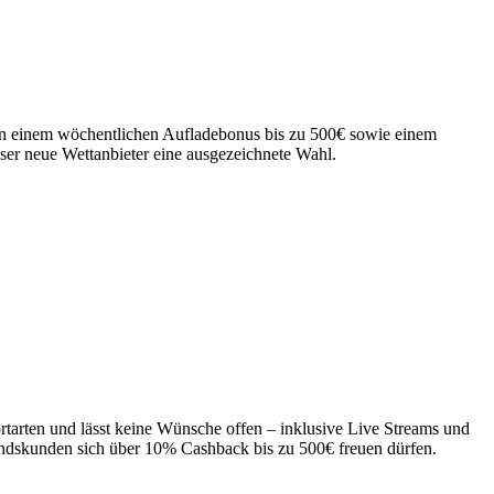
von einem wöchentlichen Aufladebonus bis zu 500€ sowie einem
ieser neue Wettanbieter eine ausgezeichnete Wahl.
tarten und lässt keine Wünsche offen – inklusive Live Streams und
ndskunden sich über 10% Cashback bis zu 500€ freuen dürfen.