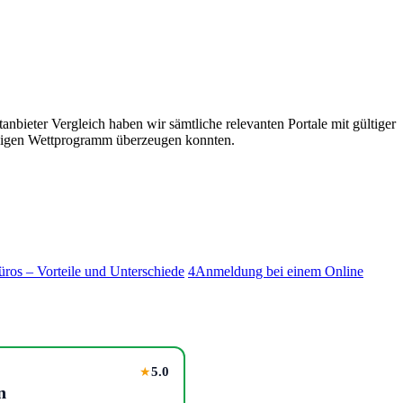
nbieter Vergleich haben wir sämtliche relevanten Portale mit gültiger
assigen Wettprogramm überzeugen konnten.
üros – Vorteile und Unterschiede
4
Anmeldung bei einem Online
5.0
★
n