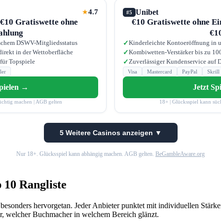
Unibet
4.7
★
#5
 €10 Gratiswette ohne
€10 Gratiswette ohne Ei
ahlung
€1
tschem DSWV-Mitgliedsstatus
Kinderleichte Kontoeröffnung in 
✓
direkt in der Wettoberfläche
Kombiwetten-Verstärker bis zu 1
✓
für Topspiele
Zuverlässiger Kundenservice auf 
✓
ler
Visa
Mastercard
PayPal
Skrill
Spielen →
Jetzt Sp
süchtig machen | AGB gelten
18+ | Glücksspiel kann süc
5 Weitere Casinos anzeigen ▼
Nur 18+. Glücksspiel kann abhängig machen. AGB gelten.
BeGambleAware.org
 10 Rangliste
esonders hervorgetan. Jeder Anbieter punktet mit individuellen Stärken
ber, welcher Buchmacher in welchem Bereich glänzt.