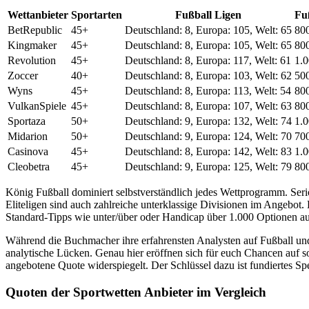
Wettanbieter
Sportarten
Fußball Ligen
Fu
BetRepublic
45+
Deutschland: 8, Europa: 105, Welt: 65
80
Kingmaker
45+
Deutschland: 8, Europa: 105, Welt: 65
80
Revolution
45+
Deutschland: 8, Europa: 117, Welt: 61
1.
Zoccer
40+
Deutschland: 8, Europa: 103, Welt: 62
50
Wyns
45+
Deutschland: 8, Europa: 113, Welt: 54
80
VulkanSpiele
45+
Deutschland: 8, Europa: 107, Welt: 63
80
Sportaza
50+
Deutschland: 9, Europa: 132, Welt: 74
1.
Midarion
50+
Deutschland: 9, Europa: 124, Welt: 70
70
Casinova
45+
Deutschland: 8, Europa: 142, Welt: 83
1.
Cleobetra
45+
Deutschland: 9, Europa: 125, Welt: 79
80
König Fußball dominiert selbstverständlich jedes Wettprogramm. Seri
Eliteligen sind auch zahlreiche unterklassige Divisionen im Angebot
Standard-Tipps wie unter/über oder Handicap über 1.000 Optionen au
Während die Buchmacher ihre erfahrensten Analysten auf Fußball und 
analytische Lücken. Genau hier eröffnen sich für euch Chancen auf so
angebotene Quote widerspiegelt. Der Schlüssel dazu ist fundiertes Sp
Quoten der Sportwetten Anbieter im Vergleich