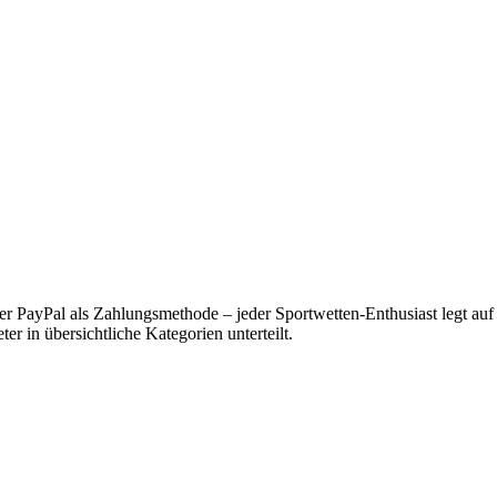
er PayPal als Zahlungsmethode – jeder Sportwetten-Enthusiast legt au
r in übersichtliche Kategorien unterteilt.