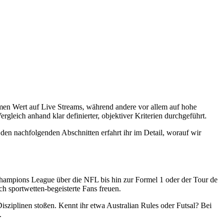
rmen Wert auf Live Streams, während andere vor allem auf hohe
gleich anhand klar definierter, objektiver Kriterien durchgeführt.
 den nachfolgenden Abschnitten erfahrt ihr im Detail, worauf wir
hampions League über die NFL bis hin zur Formel 1 oder der Tour de
ch sportwetten-begeisterte Fans freuen.
sziplinen stoßen. Kennt ihr etwa Australian Rules oder Futsal? Bei
.