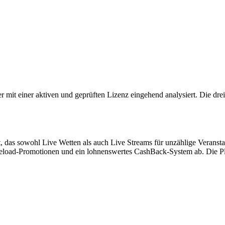
r mit einer aktiven und geprüften Lizenz eingehend analysiert. Die dre
t, das sowohl Live Wetten als auch Live Streams für unzählige Veranst
load-Promotionen und ein lohnenswertes CashBack-System ab. Die Platt