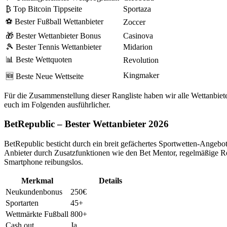
₿ Top Bitcoin Tippseite
Sportaza
⚽ Bester Fußball Wettanbieter
Zoccer
🎁 Bester Wettanbieter Bonus
Casinova
🎾 Bester Tennis Wettanbieter
Midarion
📊 Beste Wettquoten
Revolution
Kingmaker
🆕 Beste Neue Wettseite
Für die Zusammenstellung dieser Rangliste haben wir alle Wettanbiete
euch im Folgenden ausführlicher.
BetRepublic – Bester Wettanbieter 2026
BetRepublic besticht durch ein breit gefächertes Sportwetten-Angebo
Anbieter durch Zusatzfunktionen wie den Bet Mentor, regelmäßige Re
Smartphone reibungslos.
Merkmal
Details
Neukundenbonus
250€
Sportarten
45+
Wettmärkte Fußball
800+
Cash out
Ja