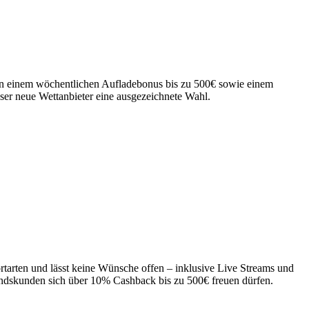
von einem wöchentlichen Aufladebonus bis zu 500€ sowie einem
ieser neue Wettanbieter eine ausgezeichnete Wahl.
tarten und lässt keine Wünsche offen – inklusive Live Streams und
ndskunden sich über 10% Cashback bis zu 500€ freuen dürfen.