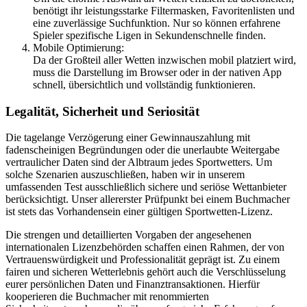
benötigt ihr leistungsstarke Filtermasken, Favoritenlisten und
eine zuverlässige Suchfunktion. Nur so können erfahrene
Spieler spezifische Ligen in Sekundenschnelle finden.
Mobile Optimierung:
Da der Großteil aller Wetten inzwischen mobil platziert wird,
muss die Darstellung im Browser oder in der nativen App
schnell, übersichtlich und vollständig funktionieren.
Legalität, Sicherheit und Seriosität
Die tagelange Verzögerung einer Gewinnauszahlung mit
fadenscheinigen Begründungen oder die unerlaubte Weitergabe
vertraulicher Daten sind der Albtraum jedes Sportwetters. Um
solche Szenarien auszuschließen, haben wir in unserem
umfassenden Test ausschließlich sichere und seriöse Wettanbieter
berücksichtigt. Unser allererster Prüfpunkt bei einem Buchmacher
ist stets das Vorhandensein einer gültigen Sportwetten-Lizenz.
Die strengen und detaillierten Vorgaben der angesehenen
internationalen Lizenzbehörden schaffen einen Rahmen, der von
Vertrauenswürdigkeit und Professionalität geprägt ist. Zu einem
fairen und sicheren Wetterlebnis gehört auch die Verschlüsselung
eurer persönlichen Daten und Finanztransaktionen. Hierfür
kooperieren die Buchmacher mit renommierten