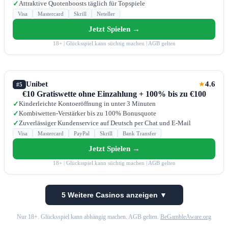
Attraktive Quotenboosts täglich für Topspiele
✓
Visa
Mastercard
Skrill
Neteller
Jetzt Spielen →
18+ | Glücksspiel kann süchtig machen | AGB gelten
Unibet
4.6
★
#5
€10 Gratiswette ohne Einzahlung + 100% bis zu €100
Kinderleichte Kontoeröffnung in unter 3 Minuten
✓
Kombiwetten-Verstärker bis zu 100% Bonusquote
✓
Zuverlässiger Kundenservice auf Deutsch per Chat und E-Mail
✓
Visa
Mastercard
PayPal
Skrill
Bank Transfer
Jetzt Spielen →
18+ | Glücksspiel kann süchtig machen | AGB gelten
5 Weitere Casinos anzeigen ▼
Nur 18+. Glücksspiel kann abhängig machen. AGB gelten.
BeGambleAware.org