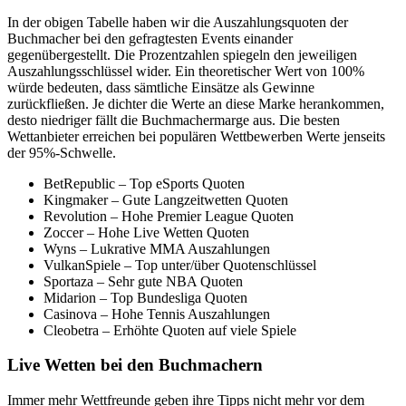
In der obigen Tabelle haben wir die Auszahlungsquoten der
Buchmacher bei den gefragtesten Events einander
gegenübergestellt. Die Prozentzahlen spiegeln den jeweiligen
Auszahlungsschlüssel wider. Ein theoretischer Wert von 100%
würde bedeuten, dass sämtliche Einsätze als Gewinne
zurückfließen. Je dichter die Werte an diese Marke herankommen,
desto niedriger fällt die Buchmachermarge aus. Die besten
Wettanbieter erreichen bei populären Wettbewerben Werte jenseits
der 95%-Schwelle.
BetRepublic – Top eSports Quoten
Kingmaker – Gute Langzeitwetten Quoten
Revolution – Hohe Premier League Quoten
Zoccer – Hohe Live Wetten Quoten
Wyns – Lukrative MMA Auszahlungen
VulkanSpiele – Top unter/über Quotenschlüssel
Sportaza – Sehr gute NBA Quoten
Midarion – Top Bundesliga Quoten
Casinova – Hohe Tennis Auszahlungen
Cleobetra – Erhöhte Quoten auf viele Spiele
Live Wetten bei den Buchmachern
Immer mehr Wettfreunde geben ihre Tipps nicht mehr vor dem