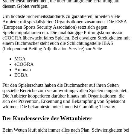
Sicherheitsunternehmen, die über umfangreiche Erfahrung auf
diesem Gebiet verfügen.
Um höchste Sicherheitsstandards zu garantieren, arbeiten viele
Anbieter mit spezialisierten Organisationen zusammen. Die ESSA
(European Sports Security Association) setzt sich gegen
Spielmanipulationen ein. Die unabhängige Prüfungskommission
eCOGRA überwacht faires Spielen. Bei etwaigen Streitigkeiten mit
einem Buchmacher steht euch die Schlichtungsstelle IBAS
(Independent Betting Adjudication Service) zur Seite.
MGA
eCOGRA
Anjouan
EGBA
Für den Spielerschutz haben die Buchmacher auf ihren Seiten
spezielle Bereiche zum verantwortungsvollen Spielen eingerichtet.
Die Anbieter kooperieren darüber hinaus mit Organisationen, die
sich der Prävention, Erkennung und Bekämpfung von Spielsucht
widmen. Die bekannteste unter ihnen ist Gambling Therapy.
Der Kundenservice der Wettanbieter
Beim Wetten läuft nicht immer alles nach Plan. Schwierigkeiten bei