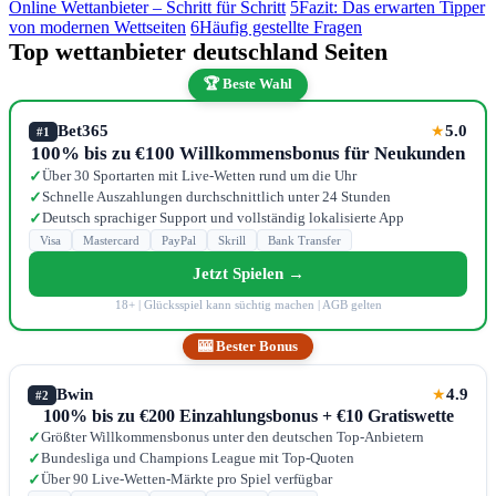
Online Wettanbieter – Schritt für Schritt
5
Fazit: Das erwarten Tipper
von modernen Wettseiten
6
Häufig gestellte Fragen
Top wettanbieter deutschland Seiten
🏆 Beste Wahl
Bet365
5.0
★
#1
100% bis zu €100 Willkommensbonus für Neukunden
Über 30 Sportarten mit Live-Wetten rund um die Uhr
✓
Schnelle Auszahlungen durchschnittlich unter 24 Stunden
✓
Deutsch sprachiger Support und vollständig lokalisierte App
✓
Visa
Mastercard
PayPal
Skrill
Bank Transfer
Jetzt Spielen →
18+ | Glücksspiel kann süchtig machen | AGB gelten
🎰 Bester Bonus
Bwin
4.9
★
#2
100% bis zu €200 Einzahlungsbonus + €10 Gratiswette
Größter Willkommensbonus unter den deutschen Top-Anbietern
✓
Bundesliga und Champions League mit Top-Quoten
✓
Über 90 Live-Wetten-Märkte pro Spiel verfügbar
✓