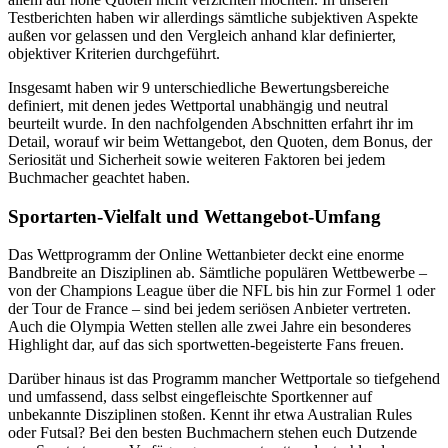
Testberichten haben wir allerdings sämtliche subjektiven Aspekte
außen vor gelassen und den Vergleich anhand klar definierter,
objektiver Kriterien durchgeführt.
Insgesamt haben wir 9 unterschiedliche Bewertungsbereiche
definiert, mit denen jedes Wettportal unabhängig und neutral
beurteilt wurde. In den nachfolgenden Abschnitten erfahrt ihr im
Detail, worauf wir beim Wettangebot, den Quoten, dem Bonus, der
Seriosität und Sicherheit sowie weiteren Faktoren bei jedem
Buchmacher geachtet haben.
Sportarten-Vielfalt und Wettangebot-Umfang
Das Wettprogramm der Online Wettanbieter deckt eine enorme
Bandbreite an Disziplinen ab. Sämtliche populären Wettbewerbe –
von der Champions League über die NFL bis hin zur Formel 1 oder
der Tour de France – sind bei jedem seriösen Anbieter vertreten.
Auch die Olympia Wetten stellen alle zwei Jahre ein besonderes
Highlight dar, auf das sich sportwetten-begeisterte Fans freuen.
Darüber hinaus ist das Programm mancher Wettportale so tiefgehend
und umfassend, dass selbst eingefleischte Sportkenner auf
unbekannte Disziplinen stoßen. Kennt ihr etwa Australian Rules
oder Futsal? Bei den besten Buchmachern stehen euch Dutzende