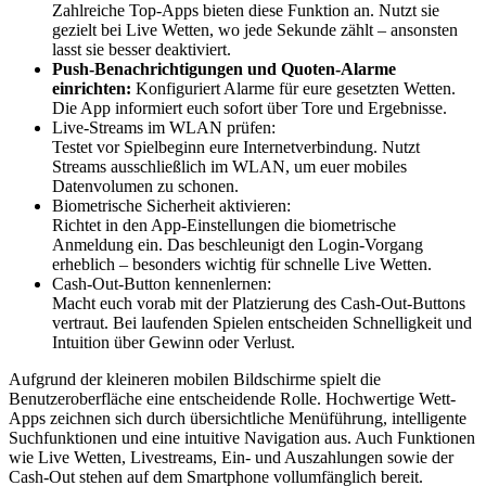
Zahlreiche Top-Apps bieten diese Funktion an. Nutzt sie
gezielt bei Live Wetten, wo jede Sekunde zählt – ansonsten
lasst sie besser deaktiviert.
Push-Benachrichtigungen und Quoten-Alarme
einrichten:
Konfiguriert Alarme für eure gesetzten Wetten.
Die App informiert euch sofort über Tore und Ergebnisse.
Live-Streams im WLAN prüfen:
Testet vor Spielbeginn eure Internetverbindung. Nutzt
Streams ausschließlich im WLAN, um euer mobiles
Datenvolumen zu schonen.
Biometrische Sicherheit aktivieren:
Richtet in den App-Einstellungen die biometrische
Anmeldung ein. Das beschleunigt den Login-Vorgang
erheblich – besonders wichtig für schnelle Live Wetten.
Cash-Out-Button kennenlernen:
Macht euch vorab mit der Platzierung des Cash-Out-Buttons
vertraut. Bei laufenden Spielen entscheiden Schnelligkeit und
Intuition über Gewinn oder Verlust.
Aufgrund der kleineren mobilen Bildschirme spielt die
Benutzeroberfläche eine entscheidende Rolle. Hochwertige Wett-
Apps zeichnen sich durch übersichtliche Menüführung, intelligente
Suchfunktionen und eine intuitive Navigation aus. Auch Funktionen
wie Live Wetten, Livestreams, Ein- und Auszahlungen sowie der
Cash-Out stehen auf dem Smartphone vollumfänglich bereit.