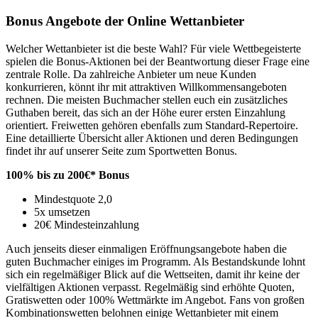
Bonus Angebote der Online Wettanbieter
Welcher Wettanbieter ist die beste Wahl? Für viele Wettbegeisterte
spielen die Bonus-Aktionen bei der Beantwortung dieser Frage eine
zentrale Rolle. Da zahlreiche Anbieter um neue Kunden
konkurrieren, könnt ihr mit attraktiven Willkommensangeboten
rechnen. Die meisten Buchmacher stellen euch ein zusätzliches
Guthaben bereit, das sich an der Höhe eurer ersten Einzahlung
orientiert. Freiwetten gehören ebenfalls zum Standard-Repertoire.
Eine detaillierte Übersicht aller Aktionen und deren Bedingungen
findet ihr auf unserer Seite zum Sportwetten Bonus.
100% bis zu 200€* Bonus
Mindestquote 2,0
5x umsetzen
20€ Mindesteinzahlung
Auch jenseits dieser einmaligen Eröffnungsangebote haben die
guten Buchmacher einiges im Programm. Als Bestandskunde lohnt
sich ein regelmäßiger Blick auf die Wettseiten, damit ihr keine der
vielfältigen Aktionen verpasst. Regelmäßig sind erhöhte Quoten,
Gratiswetten oder 100% Wettmärkte im Angebot. Fans von großen
Kombinationswetten belohnen einige Wettanbieter mit einem