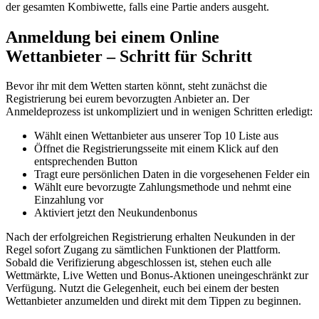
der gesamten Kombiwette, falls eine Partie anders ausgeht.
Anmeldung bei einem Online
Wettanbieter – Schritt für Schritt
Bevor ihr mit dem Wetten starten könnt, steht zunächst die
Registrierung bei eurem bevorzugten Anbieter an. Der
Anmeldeprozess ist unkompliziert und in wenigen Schritten erledigt:
Wählt einen Wettanbieter aus unserer Top 10 Liste aus
Öffnet die Registrierungsseite mit einem Klick auf den
entsprechenden Button
Tragt eure persönlichen Daten in die vorgesehenen Felder ein
Wählt eure bevorzugte Zahlungsmethode und nehmt eine
Einzahlung vor
Aktiviert jetzt den Neukundenbonus
Nach der erfolgreichen Registrierung erhalten Neukunden in der
Regel sofort Zugang zu sämtlichen Funktionen der Plattform.
Sobald die Verifizierung abgeschlossen ist, stehen euch alle
Wettmärkte, Live Wetten und Bonus-Aktionen uneingeschränkt zur
Verfügung. Nutzt die Gelegenheit, euch bei einem der besten
Wettanbieter anzumelden und direkt mit dem Tippen zu beginnen.