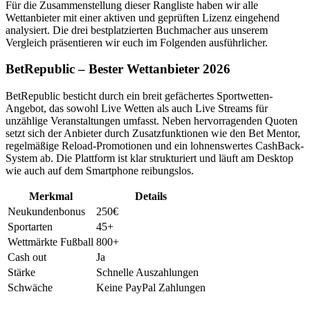
Für die Zusammenstellung dieser Rangliste haben wir alle
Wettanbieter mit einer aktiven und geprüften Lizenz eingehend
analysiert. Die drei bestplatzierten Buchmacher aus unserem
Vergleich präsentieren wir euch im Folgenden ausführlicher.
BetRepublic – Bester Wettanbieter 2026
BetRepublic besticht durch ein breit gefächertes Sportwetten-
Angebot, das sowohl Live Wetten als auch Live Streams für
unzählige Veranstaltungen umfasst. Neben hervorragenden Quoten
setzt sich der Anbieter durch Zusatzfunktionen wie den Bet Mentor,
regelmäßige Reload-Promotionen und ein lohnenswertes CashBack-
System ab. Die Plattform ist klar strukturiert und läuft am Desktop
wie auch auf dem Smartphone reibungslos.
Merkmal
Details
Neukundenbonus
250€
Sportarten
45+
Wettmärkte Fußball
800+
Cash out
Ja
Stärke
Schnelle Auszahlungen
Schwäche
Keine PayPal Zahlungen