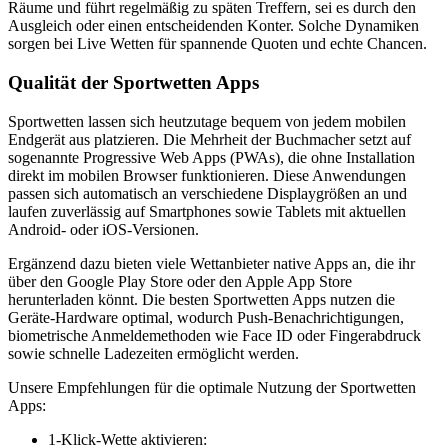
Räume und führt regelmäßig zu späten Treffern, sei es durch den
Ausgleich oder einen entscheidenden Konter. Solche Dynamiken
sorgen bei Live Wetten für spannende Quoten und echte Chancen.
Qualität der Sportwetten Apps
Sportwetten lassen sich heutzutage bequem von jedem mobilen
Endgerät aus platzieren. Die Mehrheit der Buchmacher setzt auf
sogenannte Progressive Web Apps (PWAs), die ohne Installation
direkt im mobilen Browser funktionieren. Diese Anwendungen
passen sich automatisch an verschiedene Displaygrößen an und
laufen zuverlässig auf Smartphones sowie Tablets mit aktuellen
Android- oder iOS-Versionen.
Ergänzend dazu bieten viele Wettanbieter native Apps an, die ihr
über den Google Play Store oder den Apple App Store
herunterladen könnt. Die besten Sportwetten Apps nutzen die
Geräte-Hardware optimal, wodurch Push-Benachrichtigungen,
biometrische Anmeldemethoden wie Face ID oder Fingerabdruck
sowie schnelle Ladezeiten ermöglicht werden.
Unsere Empfehlungen für die optimale Nutzung der Sportwetten
Apps:
1-Klick-Wette aktivieren: