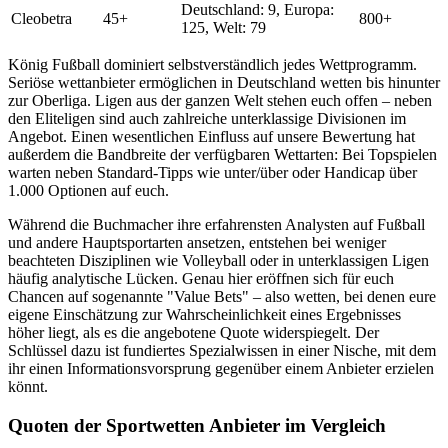
Deutschland: 9, Europa:
Cleobetra
45+
800+
125, Welt: 79
König Fußball dominiert selbstverständlich jedes Wettprogramm.
Seriöse wettanbieter ermöglichen in Deutschland wetten bis hinunter
zur Oberliga. Ligen aus der ganzen Welt stehen euch offen – neben
den Eliteligen sind auch zahlreiche unterklassige Divisionen im
Angebot. Einen wesentlichen Einfluss auf unsere Bewertung hat
außerdem die Bandbreite der verfügbaren Wettarten: Bei Topspielen
warten neben Standard-Tipps wie unter/über oder Handicap über
1.000 Optionen auf euch.
Während die Buchmacher ihre erfahrensten Analysten auf Fußball
und andere Hauptsportarten ansetzen, entstehen bei weniger
beachteten Disziplinen wie Volleyball oder in unterklassigen Ligen
häufig analytische Lücken. Genau hier eröffnen sich für euch
Chancen auf sogenannte "Value Bets" – also wetten, bei denen eure
eigene Einschätzung zur Wahrscheinlichkeit eines Ergebnisses
höher liegt, als es die angebotene Quote widerspiegelt. Der
Schlüssel dazu ist fundiertes Spezialwissen in einer Nische, mit dem
ihr einen Informationsvorsprung gegenüber einem Anbieter erzielen
könnt.
Quoten der Sportwetten Anbieter im Vergleich