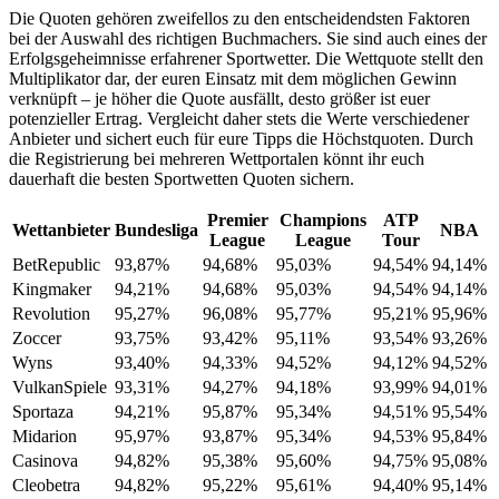
Die Quoten gehören zweifellos zu den entscheidendsten Faktoren
bei der Auswahl des richtigen Buchmachers. Sie sind auch eines der
Erfolgsgeheimnisse erfahrener Sportwetter. Die Wettquote stellt den
Multiplikator dar, der euren Einsatz mit dem möglichen Gewinn
verknüpft – je höher die Quote ausfällt, desto größer ist euer
potenzieller Ertrag. Vergleicht daher stets die Werte verschiedener
Anbieter und sichert euch für eure Tipps die Höchstquoten. Durch
die Registrierung bei mehreren Wettportalen könnt ihr euch
dauerhaft die besten Sportwetten Quoten sichern.
Premier
Champions
ATP
Wettanbieter
Bundesliga
NBA
League
League
Tour
BetRepublic
93,87%
94,68%
95,03%
94,54%
94,14%
Kingmaker
94,21%
94,68%
95,03%
94,54%
94,14%
Revolution
95,27%
96,08%
95,77%
95,21%
95,96%
Zoccer
93,75%
93,42%
95,11%
93,54%
93,26%
Wyns
93,40%
94,33%
94,52%
94,12%
94,52%
VulkanSpiele
93,31%
94,27%
94,18%
93,99%
94,01%
Sportaza
94,21%
95,87%
95,34%
94,51%
95,54%
Midarion
95,97%
93,87%
95,34%
94,53%
95,84%
Casinova
94,82%
95,38%
95,60%
94,75%
95,08%
Cleobetra
94,82%
95,22%
95,61%
94,40%
95,14%