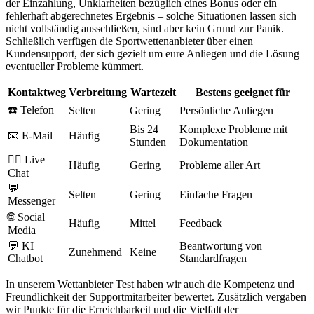
der Einzahlung, Unklarheiten bezüglich eines Bonus oder ein
fehlerhaft abgerechnetes Ergebnis – solche Situationen lassen sich
nicht vollständig ausschließen, sind aber kein Grund zur Panik.
Schließlich verfügen die Sportwettenanbieter über einen
Kundensupport, der sich gezielt um eure Anliegen und die Lösung
eventueller Probleme kümmert.
Kontaktweg
Verbreitung
Wartezeit
Bestens geeignet für
☎️ Telefon
Selten
Gering
Persönliche Anliegen
Bis 24
Komplexe Probleme mit
📧 E-Mail
Häufig
Stunden
Dokumentation
👩‍⚕️ Live
Häufig
Gering
Probleme aller Art
Chat
💬
Selten
Gering
Einfache Fragen
Messenger
🌐 Social
Häufig
Mittel
Feedback
Media
💬 KI
Beantwortung von
Zunehmend
Keine
Chatbot
Standardfragen
In unserem Wettanbieter Test haben wir auch die Kompetenz und
Freundlichkeit der Supportmitarbeiter bewertet. Zusätzlich vergaben
wir Punkte für die Erreichbarkeit und die Vielfalt der