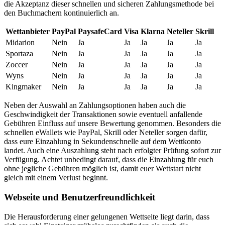
die Akzeptanz dieser schnellen und sicheren Zahlungsmethode bei
den Buchmachern kontinuierlich an.
Wettanbieter
PayPal
PaysafeCard
Visa
Klarna
Neteller
Skrill
Midarion
Nein
Ja
Ja
Ja
Ja
Ja
Sportaza
Nein
Ja
Ja
Ja
Ja
Ja
Zoccer
Nein
Ja
Ja
Ja
Ja
Ja
Wyns
Nein
Ja
Ja
Ja
Ja
Ja
Kingmaker
Nein
Ja
Ja
Ja
Ja
Ja
Neben der Auswahl an Zahlungsoptionen haben auch die
Geschwindigkeit der Transaktionen sowie eventuell anfallende
Gebühren Einfluss auf unsere Bewertung genommen. Besonders die
schnellen eWallets wie PayPal, Skrill oder Neteller sorgen dafür,
dass eure Einzahlung in Sekundenschnelle auf dem Wettkonto
landet. Auch eine Auszahlung steht nach erfolgter Prüfung sofort zur
Verfügung. Achtet unbedingt darauf, dass die Einzahlung für euch
ohne jegliche Gebühren möglich ist, damit euer Wettstart nicht
gleich mit einem Verlust beginnt.
Webseite und Benutzerfreundlichkeit
Die Herausforderung einer gelungenen Wettseite liegt darin, dass