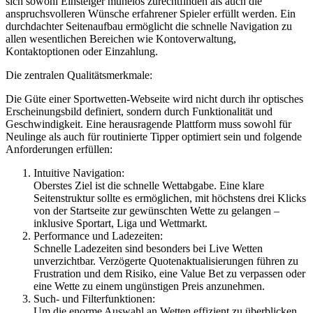
sich sowohl Einsteiger mühelos zurechtfinden als auch die
anspruchsvolleren Wünsche erfahrener Spieler erfüllt werden. Ein
durchdachter Seitenaufbau ermöglicht die schnelle Navigation zu
allen wesentlichen Bereichen wie Kontoverwaltung,
Kontaktoptionen oder Einzahlung.
Die zentralen Qualitätsmerkmale:
Die Güte einer Sportwetten-Webseite wird nicht durch ihr optisches
Erscheinungsbild definiert, sondern durch Funktionalität und
Geschwindigkeit. Eine herausragende Plattform muss sowohl für
Neulinge als auch für routinierte Tipper optimiert sein und folgende
Anforderungen erfüllen:
Intuitive Navigation:
Oberstes Ziel ist die schnelle Wettabgabe. Eine klare
Seitenstruktur sollte es ermöglichen, mit höchstens drei Klicks
von der Startseite zur gewünschten Wette zu gelangen –
inklusive Sportart, Liga und Wettmarkt.
Performance und Ladezeiten:
Schnelle Ladezeiten sind besonders bei Live Wetten
unverzichtbar. Verzögerte Quotenaktualisierungen führen zu
Frustration und dem Risiko, eine Value Bet zu verpassen oder
eine Wette zu einem ungünstigen Preis anzunehmen.
Such- und Filterfunktionen:
Um die enorme Auswahl an Wetten effizient zu überblicken,