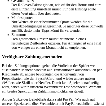
Gesamtumsatz:
Der Rollover-Faktor gibt an, wie oft ihr den Bonus und eure
erste Einzahlung umsetzen müsst. Für den Einstieg sollte
dieser Wert nicht über drei liegen.
Mindestquote:
Nur Wetten ab einer bestimmten Quote werden für die
Umsatzbedingungen angerechnet. Je niedriger diese Schwelle
ausfällt, desto mehr Tipps könnt ihr verwenden.
Zeitraum:
Den geforderten Umsatz müsst ihr innerhalb eines
festgelegten Zeitfensters erzielen. Für Anfänger ist eine Frist
von weniger als einem Monat nicht zu empfehlen.
Verfügbare Zahlungsmethoden
Bei den Zahlungsoptionen gehen die Vorlieben der Spieler weit
auseinander. Manche wickeln alle Transaktionen ausschließlich per
Kreditkarte ab, andere bevorzugen die Anonymität von
Prepaidkarten wie der PaysafeCard, und wieder andere nutzen
eWallets wie Skrill oder Neteller. Damit kein Spieler benachteiligt
wird, haben wir in unserem Wettanbieter Test besonderen Wert auf
ein breites Spektrum an Zahlungsmöglichkeiten gelegt.
An der Spitze der Beliebtheitsskala steht PayPal. Wie auch auf
unserer Spezialseite über Wettanbieter mit PayPal ersichtlich, wächst