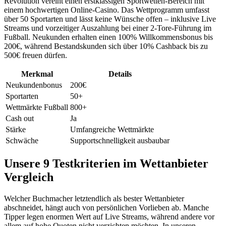
Revolution vereint einen erstklassigen Sportwetten-Bereich mit
einem hochwertigen Online-Casino. Das Wettprogramm umfasst
über 50 Sportarten und lässt keine Wünsche offen – inklusive Live
Streams und vorzeitiger Auszahlung bei einer 2-Tore-Führung im
Fußball. Neukunden erhalten einen 100% Willkommensbonus bis
200€, während Bestandskunden sich über 10% Cashback bis zu
500€ freuen dürfen.
Merkmal
Details
Neukundenbonus
200€
Sportarten
50+
Wettmärkte Fußball
800+
Cash out
Ja
Stärke
Umfangreiche Wettmärkte
Schwäche
Supportschnelligkeit ausbaubar
Unsere 9 Testkriterien im Wettanbieter
Vergleich
Welcher Buchmacher letztendlich als bester Wettanbieter
abschneidet, hängt auch von persönlichen Vorlieben ab. Manche
Tipper legen enormen Wert auf Live Streams, während andere vor
allem auf hohe Quoten nicht verzichten möchten. In unseren