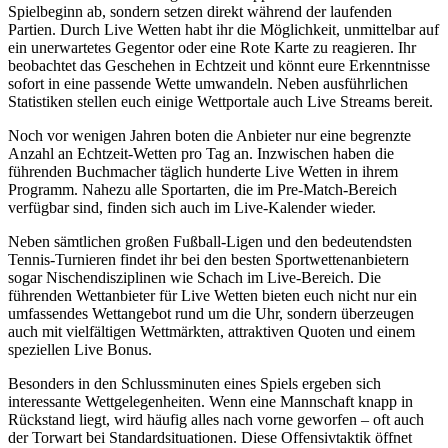
Spielbeginn ab, sondern setzen direkt während der laufenden
Partien. Durch Live Wetten habt ihr die Möglichkeit, unmittelbar auf
ein unerwartetes Gegentor oder eine Rote Karte zu reagieren. Ihr
beobachtet das Geschehen in Echtzeit und könnt eure Erkenntnisse
sofort in eine passende Wette umwandeln. Neben ausführlichen
Statistiken stellen euch einige Wettportale auch Live Streams bereit.
Noch vor wenigen Jahren boten die Anbieter nur eine begrenzte
Anzahl an Echtzeit-Wetten pro Tag an. Inzwischen haben die
führenden Buchmacher täglich hunderte Live Wetten in ihrem
Programm. Nahezu alle Sportarten, die im Pre-Match-Bereich
verfügbar sind, finden sich auch im Live-Kalender wieder.
Neben sämtlichen großen Fußball-Ligen und den bedeutendsten
Tennis-Turnieren findet ihr bei den besten Sportwettenanbietern
sogar Nischendisziplinen wie Schach im Live-Bereich. Die
führenden Wettanbieter für Live Wetten bieten euch nicht nur ein
umfassendes Wettangebot rund um die Uhr, sondern überzeugen
auch mit vielfältigen Wettmärkten, attraktiven Quoten und einem
speziellen Live Bonus.
Besonders in den Schlussminuten eines Spiels ergeben sich
interessante Wettgelegenheiten. Wenn eine Mannschaft knapp in
Rückstand liegt, wird häufig alles nach vorne geworfen – oft auch
der Torwart bei Standardsituationen. Diese Offensivtaktik öffnet