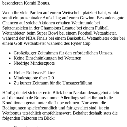
besonderen Kombi Bonus.
Wenn ihr viele Partien auf eurem Wettschein platziert habt, winkt
somit ein prozentualer Aufschlag auf euren Gewinn. Besonders gute
Chancen auf solche Aktionen erhalten Wettfreunde bei
Spitzenspielen in der Champions League bei einem Fußball
Wettanbieter, beim Super Bowl bei einem Football Wettanbieter,
während der NBA Finals bei einem Basketball Wettanbieter oder bei
einem Golf Wettanbieter während des Ryder Cup.
Großzügiger Zeitrahmen für den erforderlichen Umsatz
Keine Einschränkungen bei Wettarten
Niedrige Mindestquote
Hoher Rollover-Faktor
Mindestquote über 2,0
Zu kurzer Zeitraum für die Umsatzerfüllung
Häufig richtet sich der erste Blick beim Neukundenangebot allein
auf die maximale Bonussumme. Allerdings solltet ihr auch die
Konditionen genau unter die Lupe nehmen. Nur wenn die
Bedingungen spielerfreundlich und fair gestaltet sind, ist ein
Wettbonus tatsächlich empfehlenswert. Behaltet deshalb stets die
folgenden Faktoren im Blick: