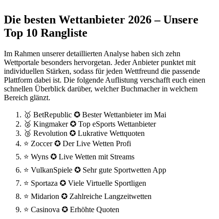
Die besten Wettanbieter 2026 – Unsere
Top 10 Rangliste
Im Rahmen unserer detaillierten Analyse haben sich zehn
Wettportale besonders hervorgetan. Jeder Anbieter punktet mit
individuellen Stärken, sodass für jeden Wettfreund die passende
Plattform dabei ist. Die folgende Auflistung verschafft euch einen
schnellen Überblick darüber, welcher Buchmacher in welchem
Bereich glänzt.
🥇 BetRepublic ✪ Bester Wettanbieter im Mai
🥈 Kingmaker ✪ Top eSports Wettanbieter
🥉 Revolution ✪ Lukrative Wettquoten
⭐ Zoccer ✪ Der Live Wetten Profi
⭐ Wyns ✪ Live Wetten mit Streams
⭐ VulkanSpiele ✪ Sehr gute Sportwetten App
⭐ Sportaza ✪ Viele Virtuelle Sportligen
⭐ Midarion ✪ Zahlreiche Langzeitwetten
⭐ Casinova ✪ Erhöhte Quoten