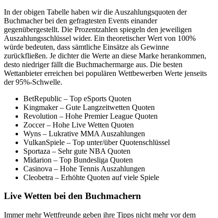
In der obigen Tabelle haben wir die Auszahlungsquoten der
Buchmacher bei den gefragtesten Events einander
gegenübergestellt. Die Prozentzahlen spiegeln den jeweiligen
Auszahlungsschlüssel wider. Ein theoretischer Wert von 100%
würde bedeuten, dass sämtliche Einsätze als Gewinne
zurückfließen. Je dichter die Werte an diese Marke herankommen,
desto niedriger fällt die Buchmachermarge aus. Die besten
Wettanbieter erreichen bei populären Wettbewerben Werte jenseits
der 95%-Schwelle.
BetRepublic – Top eSports Quoten
Kingmaker – Gute Langzeitwetten Quoten
Revolution – Hohe Premier League Quoten
Zoccer – Hohe Live Wetten Quoten
Wyns – Lukrative MMA Auszahlungen
VulkanSpiele – Top unter/über Quotenschlüssel
Sportaza – Sehr gute NBA Quoten
Midarion – Top Bundesliga Quoten
Casinova – Hohe Tennis Auszahlungen
Cleobetra – Erhöhte Quoten auf viele Spiele
Live Wetten bei den Buchmachern
Immer mehr Wettfreunde geben ihre Tipps nicht mehr vor dem