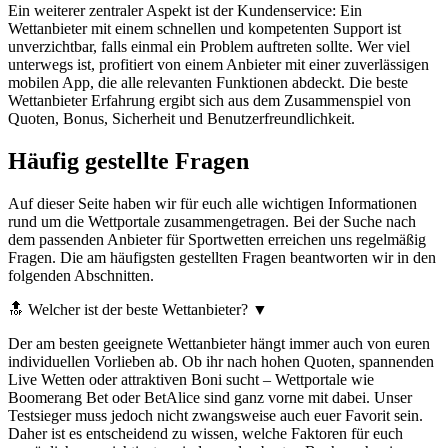
Ein weiterer zentraler Aspekt ist der Kundenservice: Ein
Wettanbieter mit einem schnellen und kompetenten Support ist
unverzichtbar, falls einmal ein Problem auftreten sollte. Wer viel
unterwegs ist, profitiert von einem Anbieter mit einer zuverlässigen
mobilen App, die alle relevanten Funktionen abdeckt. Die beste
Wettanbieter Erfahrung ergibt sich aus dem Zusammenspiel von
Quoten, Bonus, Sicherheit und Benutzerfreundlichkeit.
Häufig gestellte Fragen
Auf dieser Seite haben wir für euch alle wichtigen Informationen
rund um die Wettportale zusammengetragen. Bei der Suche nach
dem passenden Anbieter für Sportwetten erreichen uns regelmäßig
Fragen. Die am häufigsten gestellten Fragen beantworten wir in den
folgenden Abschnitten.
🔝 Welcher ist der beste Wettanbieter?
▼
Der am besten geeignete Wettanbieter hängt immer auch von euren
individuellen Vorlieben ab. Ob ihr nach hohen Quoten, spannenden
Live Wetten oder attraktiven Boni sucht – Wettportale wie
Boomerang Bet oder BetAlice sind ganz vorne mit dabei. Unser
Testsieger muss jedoch nicht zwangsweise auch euer Favorit sein.
Daher ist es entscheidend zu wissen, welche Faktoren für euch