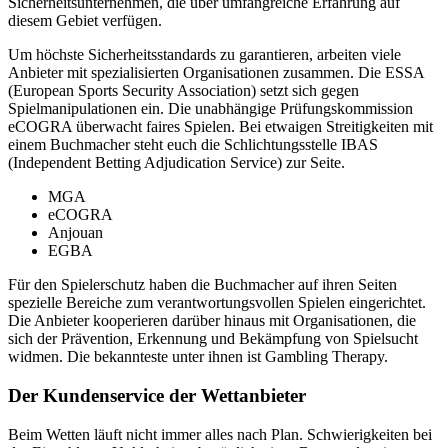
Sicherheitsunternehmen, die über umfangreiche Erfahrung auf
diesem Gebiet verfügen.
Um höchste Sicherheitsstandards zu garantieren, arbeiten viele
Anbieter mit spezialisierten Organisationen zusammen. Die ESSA
(European Sports Security Association) setzt sich gegen
Spielmanipulationen ein. Die unabhängige Prüfungskommission
eCOGRA überwacht faires Spielen. Bei etwaigen Streitigkeiten mit
einem Buchmacher steht euch die Schlichtungsstelle IBAS
(Independent Betting Adjudication Service) zur Seite.
MGA
eCOGRA
Anjouan
EGBA
Für den Spielerschutz haben die Buchmacher auf ihren Seiten
spezielle Bereiche zum verantwortungsvollen Spielen eingerichtet.
Die Anbieter kooperieren darüber hinaus mit Organisationen, die
sich der Prävention, Erkennung und Bekämpfung von Spielsucht
widmen. Die bekannteste unter ihnen ist Gambling Therapy.
Der Kundenservice der Wettanbieter
Beim Wetten läuft nicht immer alles nach Plan. Schwierigkeiten bei