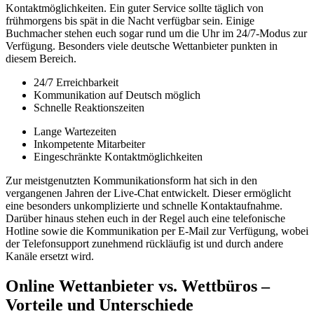
Kontaktmöglichkeiten. Ein guter Service sollte täglich von
frühmorgens bis spät in die Nacht verfügbar sein. Einige
Buchmacher stehen euch sogar rund um die Uhr im 24/7-Modus zur
Verfügung. Besonders viele deutsche Wettanbieter punkten in
diesem Bereich.
24/7 Erreichbarkeit
Kommunikation auf Deutsch möglich
Schnelle Reaktionszeiten
Lange Wartezeiten
Inkompetente Mitarbeiter
Eingeschränkte Kontaktmöglichkeiten
Zur meistgenutzten Kommunikationsform hat sich in den
vergangenen Jahren der Live-Chat entwickelt. Dieser ermöglicht
eine besonders unkomplizierte und schnelle Kontaktaufnahme.
Darüber hinaus stehen euch in der Regel auch eine telefonische
Hotline sowie die Kommunikation per E-Mail zur Verfügung, wobei
der Telefonsupport zunehmend rückläufig ist und durch andere
Kanäle ersetzt wird.
Online Wettanbieter vs. Wettbüros –
Vorteile und Unterschiede