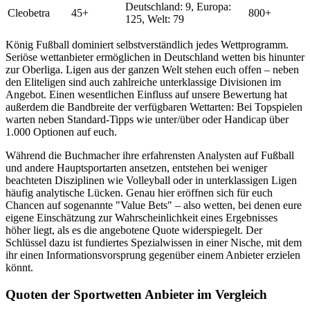
Deutschland: 9, Europa:
Cleobetra
45+
800+
125, Welt: 79
König Fußball dominiert selbstverständlich jedes Wettprogramm.
Seriöse wettanbieter ermöglichen in Deutschland wetten bis hinunter
zur Oberliga. Ligen aus der ganzen Welt stehen euch offen – neben
den Eliteligen sind auch zahlreiche unterklassige Divisionen im
Angebot. Einen wesentlichen Einfluss auf unsere Bewertung hat
außerdem die Bandbreite der verfügbaren Wettarten: Bei Topspielen
warten neben Standard-Tipps wie unter/über oder Handicap über
1.000 Optionen auf euch.
Während die Buchmacher ihre erfahrensten Analysten auf Fußball
und andere Hauptsportarten ansetzen, entstehen bei weniger
beachteten Disziplinen wie Volleyball oder in unterklassigen Ligen
häufig analytische Lücken. Genau hier eröffnen sich für euch
Chancen auf sogenannte "Value Bets" – also wetten, bei denen eure
eigene Einschätzung zur Wahrscheinlichkeit eines Ergebnisses
höher liegt, als es die angebotene Quote widerspiegelt. Der
Schlüssel dazu ist fundiertes Spezialwissen in einer Nische, mit dem
ihr einen Informationsvorsprung gegenüber einem Anbieter erzielen
könnt.
Quoten der Sportwetten Anbieter im Vergleich