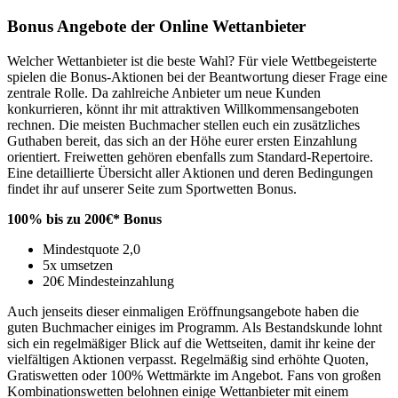
Bonus Angebote der Online Wettanbieter
Welcher Wettanbieter ist die beste Wahl? Für viele Wettbegeisterte
spielen die Bonus-Aktionen bei der Beantwortung dieser Frage eine
zentrale Rolle. Da zahlreiche Anbieter um neue Kunden
konkurrieren, könnt ihr mit attraktiven Willkommensangeboten
rechnen. Die meisten Buchmacher stellen euch ein zusätzliches
Guthaben bereit, das sich an der Höhe eurer ersten Einzahlung
orientiert. Freiwetten gehören ebenfalls zum Standard-Repertoire.
Eine detaillierte Übersicht aller Aktionen und deren Bedingungen
findet ihr auf unserer Seite zum Sportwetten Bonus.
100% bis zu 200€* Bonus
Mindestquote 2,0
5x umsetzen
20€ Mindesteinzahlung
Auch jenseits dieser einmaligen Eröffnungsangebote haben die
guten Buchmacher einiges im Programm. Als Bestandskunde lohnt
sich ein regelmäßiger Blick auf die Wettseiten, damit ihr keine der
vielfältigen Aktionen verpasst. Regelmäßig sind erhöhte Quoten,
Gratiswetten oder 100% Wettmärkte im Angebot. Fans von großen
Kombinationswetten belohnen einige Wettanbieter mit einem