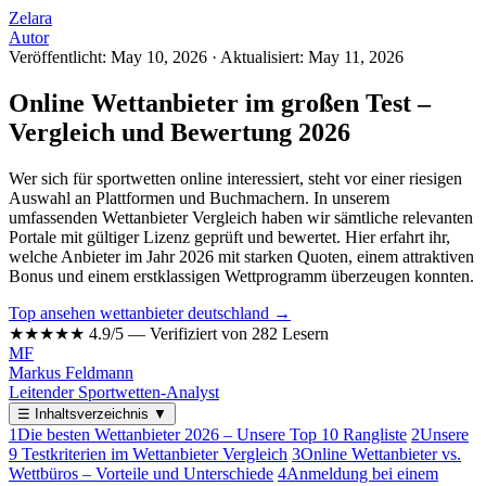
Zelara
Autor
Veröffentlicht: May 10, 2026
·
Aktualisiert: May 11, 2026
Online Wettanbieter im großen Test –
Vergleich und Bewertung 2026
Wer sich für sportwetten online interessiert, steht vor einer riesigen
Auswahl an Plattformen und Buchmachern. In unserem
umfassenden Wettanbieter Vergleich haben wir sämtliche relevanten
Portale mit gültiger Lizenz geprüft und bewertet. Hier erfahrt ihr,
welche Anbieter im Jahr 2026 mit starken Quoten, einem attraktiven
Bonus und einem erstklassigen Wettprogramm überzeugen konnten.
Top ansehen wettanbieter deutschland →
★★★★★
4.9/5 — Verifiziert von 282 Lesern
MF
Markus Feldmann
Leitender Sportwetten-Analyst
☰
Inhaltsverzeichnis
▼
1
Die besten Wettanbieter 2026 – Unsere Top 10 Rangliste
2
Unsere
9 Testkriterien im Wettanbieter Vergleich
3
Online Wettanbieter vs.
Wettbüros – Vorteile und Unterschiede
4
Anmeldung bei einem