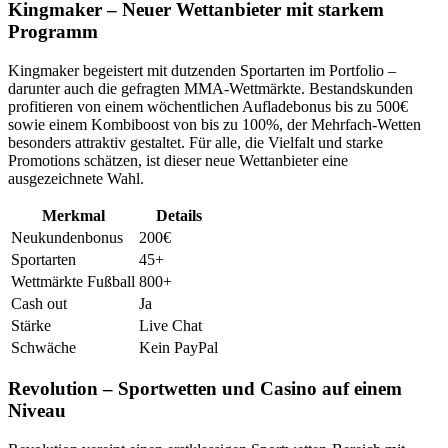
Kingmaker – Neuer Wettanbieter mit starkem
Programm
Kingmaker begeistert mit dutzenden Sportarten im Portfolio –
darunter auch die gefragten MMA-Wettmärkte. Bestandskunden
profitieren von einem wöchentlichen Aufladebonus bis zu 500€
sowie einem Kombiboost von bis zu 100%, der Mehrfach-Wetten
besonders attraktiv gestaltet. Für alle, die Vielfalt und starke
Promotions schätzen, ist dieser neue Wettanbieter eine
ausgezeichnete Wahl.
Merkmal
Details
Neukundenbonus
200€
Sportarten
45+
Wettmärkte Fußball
800+
Cash out
Ja
Stärke
Live Chat
Schwäche
Kein PayPal
Revolution – Sportwetten und Casino auf einem
Niveau