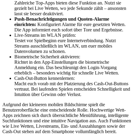
Zahlreiche Top-Apps bieten diese Funktion an. Nutzt sie
gezielt bei Live Wetten, wo jede Sekunde zählt – ansonsten
lasst sie besser deaktiviert.
Push-Benachrichtigungen und Quoten-Alarme
einrichten:
Konfiguriert Alarme für eure gesetzten Wetten.
Die App informiert euch sofort über Tore und Ergebnisse.
Live-Streams im WLAN prüfen:
Testet vor Spielbeginn eure Internetverbindung. Nutzt
Streams ausschließlich im WLAN, um euer mobiles
Datenvolumen zu schonen.
Biometrische Sicherheit aktivieren:
Richtet in den App-Einstellungen die biometrische
Anmeldung ein. Das beschleunigt den Login-Vorgang
erheblich – besonders wichtig für schnelle Live Wetten.
Cash-Out-Button kennenlernen:
Macht euch vorab mit der Platzierung des Cash-Out-Buttons
vertraut. Bei laufenden Spielen entscheiden Schnelligkeit und
Intuition über Gewinn oder Verlust.
Aufgrund der kleineren mobilen Bildschirme spielt die
Benutzeroberfläche eine entscheidende Rolle. Hochwertige Wett-
Apps zeichnen sich durch übersichtliche Menüführung, intelligente
Suchfunktionen und eine intuitive Navigation aus. Auch Funktionen
wie Live Wetten, Livestreams, Ein- und Auszahlungen sowie der
Cash-Out stehen auf dem Smartphone vollumfänglich bereit.