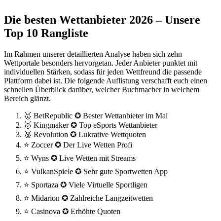
Die besten Wettanbieter 2026 – Unsere
Top 10 Rangliste
Im Rahmen unserer detaillierten Analyse haben sich zehn
Wettportale besonders hervorgetan. Jeder Anbieter punktet mit
individuellen Stärken, sodass für jeden Wettfreund die passende
Plattform dabei ist. Die folgende Auflistung verschafft euch einen
schnellen Überblick darüber, welcher Buchmacher in welchem
Bereich glänzt.
🥇 BetRepublic ✪ Bester Wettanbieter im Mai
🥈 Kingmaker ✪ Top eSports Wettanbieter
🥉 Revolution ✪ Lukrative Wettquoten
⭐ Zoccer ✪ Der Live Wetten Profi
⭐ Wyns ✪ Live Wetten mit Streams
⭐ VulkanSpiele ✪ Sehr gute Sportwetten App
⭐ Sportaza ✪ Viele Virtuelle Sportligen
⭐ Midarion ✪ Zahlreiche Langzeitwetten
⭐ Casinova ✪ Erhöhte Quoten