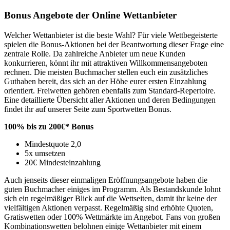
Bonus Angebote der Online Wettanbieter
Welcher Wettanbieter ist die beste Wahl? Für viele Wettbegeisterte
spielen die Bonus-Aktionen bei der Beantwortung dieser Frage eine
zentrale Rolle. Da zahlreiche Anbieter um neue Kunden
konkurrieren, könnt ihr mit attraktiven Willkommensangeboten
rechnen. Die meisten Buchmacher stellen euch ein zusätzliches
Guthaben bereit, das sich an der Höhe eurer ersten Einzahlung
orientiert. Freiwetten gehören ebenfalls zum Standard-Repertoire.
Eine detaillierte Übersicht aller Aktionen und deren Bedingungen
findet ihr auf unserer Seite zum Sportwetten Bonus.
100% bis zu 200€* Bonus
Mindestquote 2,0
5x umsetzen
20€ Mindesteinzahlung
Auch jenseits dieser einmaligen Eröffnungsangebote haben die
guten Buchmacher einiges im Programm. Als Bestandskunde lohnt
sich ein regelmäßiger Blick auf die Wettseiten, damit ihr keine der
vielfältigen Aktionen verpasst. Regelmäßig sind erhöhte Quoten,
Gratiswetten oder 100% Wettmärkte im Angebot. Fans von großen
Kombinationswetten belohnen einige Wettanbieter mit einem