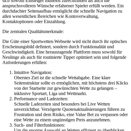
sich sowohl Einsteiger mühelos zurechtfinden als auch die
anspruchsvolleren Wünsche erfahrener Spieler erfüllt werden. Ein
durchdachter Seitenaufbau ermöglicht die schnelle Navigation zu
allen wesentlichen Bereichen wie Kontoverwaltung,
Kontaktoptionen oder Einzahlung.
Die zentralen Qualitätsmerkmale:
Die Güte einer Sportwetten-Webseite wird nicht durch ihr optisches
Erscheinungsbild definiert, sondern durch Funktionalität und
Geschwindigkeit. Eine herausragende Plattform muss sowohl für
Neulinge als auch für routinierte Tipper optimiert sein und folgende
Anforderungen erfüllen:
Intuitive Navigation:
Oberstes Ziel ist die schnelle Wettabgabe. Eine klare
Seitenstruktur sollte es ermöglichen, mit höchstens drei Klicks
von der Startseite zur gewünschten Wette zu gelangen –
inklusive Sportart, Liga und Wettmarkt.
Performance und Ladezeiten:
Schnelle Ladezeiten sind besonders bei Live Wetten
unverzichtbar. Verzögerte Quotenaktualisierungen führen zu
Frustration und dem Risiko, eine Value Bet zu verpassen oder
eine Wette zu einem ungünstigen Preis anzunehmen.
Such- und Filterfunktionen:
Um die enorme Auswahl an Wetten effizient zu überblicken,