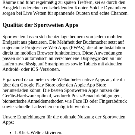
Räume und führt regelmäßig zu späten Treffern, sei es durch den
Ausgleich oder einen entscheidenden Konter. Solche Dynamiken
sorgen bei Live Wetten für spannende Quoten und echte Chancen.
Qualität der Sportwetten Apps
Sportwetten lassen sich heutzutage bequem von jedem mobilen
Endgerät aus platzieren. Die Mehrheit der Buchmacher setzt auf
sogenannte Progressive Web Apps (PWAs), die ohne Installation
direkt im mobilen Browser funktionieren. Diese Anwendungen
passen sich automatisch an verschiedene Displaygrößen an und
laufen zuverlässig auf Smartphones sowie Tablets mit aktuellen
Android- oder iOS-Versionen.
Ergänzend dazu bieten viele Wettanbieter native Apps an, die ihr
über den Google Play Store oder den Apple App Store
herunterladen könnt. Die besten Sportwetten Apps nutzen die
Geräte-Hardware optimal, wodurch Push-Benachrichtigungen,
biometrische Anmeldemethoden wie Face ID oder Fingerabdruck
sowie schnelle Ladezeiten ermöglicht werden.
Unsere Empfehlungen für die optimale Nutzung der Sportwetten
Apps:
1-Klick-Wette aktivieren: