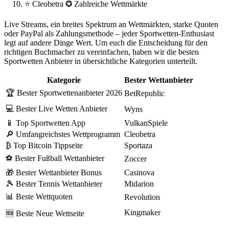
⭐ Cleobetra ✪ Zahlreiche Wettmärkte
Live Streams, ein breites Spektrum an Wettmärkten, starke Quoten
oder PayPal als Zahlungsmethode – jeder Sportwetten-Enthusiast
legt auf andere Dinge Wert. Um euch die Entscheidung für den
richtigen Buchmacher zu vereinfachen, haben wir die besten
Sportwetten Anbieter in übersichtliche Kategorien unterteilt.
Kategorie
Bester Wettanbieter
🏆 Bester Sportwettenanbieter 2026
BetRepublic
💻 Bester Live Wetten Anbieter
Wyns
📱 Top Sportwetten App
VulkanSpiele
🔎 Umfangreichstes Wettprogramm
Cleobetra
₿ Top Bitcoin Tippseite
Sportaza
⚽ Bester Fußball Wettanbieter
Zoccer
🎁 Bester Wettanbieter Bonus
Casinova
🎾 Bester Tennis Wettanbieter
Midarion
📊 Beste Wettquoten
Revolution
Kingmaker
🆕 Beste Neue Wettseite