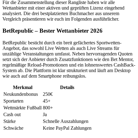
Für die Zusammenstellung dieser Rangliste haben wir alle
Wettanbieter mit einer aktiven und geprüften Lizenz eingehend
analysiert. Die drei bestplatzierten Buchmacher aus unserem
Vergleich präsentieren wir euch im Folgenden ausführlicher.
BetRepublic – Bester Wettanbieter 2026
BetRepublic besticht durch ein breit gefächertes Sportwetten-
Angebot, das sowohl Live Wetten als auch Live Streams für
unzählige Veranstaltungen umfasst. Neben hervorragenden Quoten
setzt sich der Anbieter durch Zusatzfunktionen wie den Bet Mentor,
regelmäßige Reload-Promotionen und ein lohnenswertes CashBack-
System ab. Die Plattform ist klar strukturiert und läuft am Desktop
wie auch auf dem Smartphone reibungslos.
Merkmal
Details
Neukundenbonus
250€
Sportarten
45+
Wettmärkte Fußball
800+
Cash out
Ja
Stärke
Schnelle Auszahlungen
Schwäche
Keine PayPal Zahlungen