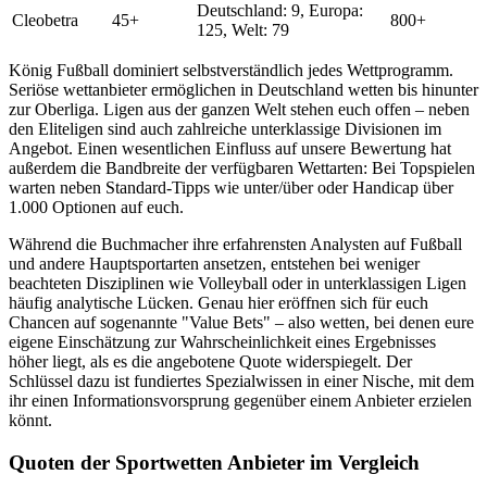
Deutschland: 9, Europa:
Cleobetra
45+
800+
125, Welt: 79
König Fußball dominiert selbstverständlich jedes Wettprogramm.
Seriöse wettanbieter ermöglichen in Deutschland wetten bis hinunter
zur Oberliga. Ligen aus der ganzen Welt stehen euch offen – neben
den Eliteligen sind auch zahlreiche unterklassige Divisionen im
Angebot. Einen wesentlichen Einfluss auf unsere Bewertung hat
außerdem die Bandbreite der verfügbaren Wettarten: Bei Topspielen
warten neben Standard-Tipps wie unter/über oder Handicap über
1.000 Optionen auf euch.
Während die Buchmacher ihre erfahrensten Analysten auf Fußball
und andere Hauptsportarten ansetzen, entstehen bei weniger
beachteten Disziplinen wie Volleyball oder in unterklassigen Ligen
häufig analytische Lücken. Genau hier eröffnen sich für euch
Chancen auf sogenannte "Value Bets" – also wetten, bei denen eure
eigene Einschätzung zur Wahrscheinlichkeit eines Ergebnisses
höher liegt, als es die angebotene Quote widerspiegelt. Der
Schlüssel dazu ist fundiertes Spezialwissen in einer Nische, mit dem
ihr einen Informationsvorsprung gegenüber einem Anbieter erzielen
könnt.
Quoten der Sportwetten Anbieter im Vergleich