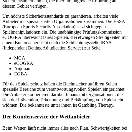
Sicherheitsunternehmen, die über umfangreiche Erfahrung auf
diesem Gebiet verfügen.
Um höchste Sicherheitsstandards zu garantieren, arbeiten viele
Anbieter mit spezialisierten Organisationen zusammen. Die ESSA
(European Sports Security Association) setzt sich gegen
Spielmanipulationen ein. Die unabhängige Prüfungskommission
eCOGRA überwacht faires Spielen. Bei etwaigen Streitigkeiten mit
einem Buchmacher steht euch die Schlichtungsstelle IBAS
(Independent Betting Adjudication Service) zur Seite.
MGA
eCOGRA
Anjouan
EGBA
Für den Spielerschutz haben die Buchmacher auf ihren Seiten
spezielle Bereiche zum verantwortungsvollen Spielen eingerichtet.
Die Anbieter kooperieren darüber hinaus mit Organisationen, die
sich der Prävention, Erkennung und Bekämpfung von Spielsucht
widmen. Die bekannteste unter ihnen ist Gambling Therapy.
Der Kundenservice der Wettanbieter
Beim Wetten läuft nicht immer alles nach Plan. Schwierigkeiten bei