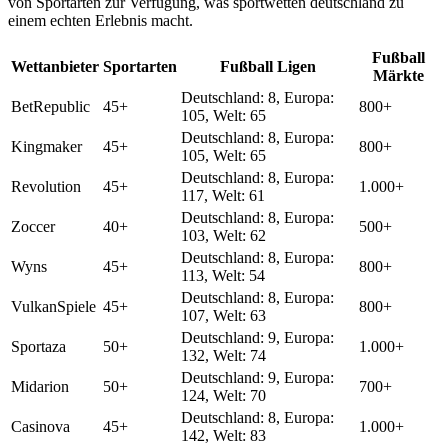
von Sportarten zur Verfügung, was sportwetten deutschland zu
einem echten Erlebnis macht.
Fußball
Wettanbieter
Sportarten
Fußball Ligen
Märkte
Deutschland: 8, Europa:
BetRepublic
45+
800+
105, Welt: 65
Deutschland: 8, Europa:
Kingmaker
45+
800+
105, Welt: 65
Deutschland: 8, Europa:
Revolution
45+
1.000+
117, Welt: 61
Deutschland: 8, Europa:
Zoccer
40+
500+
103, Welt: 62
Deutschland: 8, Europa:
Wyns
45+
800+
113, Welt: 54
Deutschland: 8, Europa:
VulkanSpiele
45+
800+
107, Welt: 63
Deutschland: 9, Europa:
Sportaza
50+
1.000+
132, Welt: 74
Deutschland: 9, Europa:
Midarion
50+
700+
124, Welt: 70
Deutschland: 8, Europa:
Casinova
45+
1.000+
142, Welt: 83