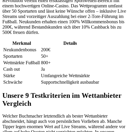
Revolution vereint einen erstklassigen Sportwetten-Bereich mit
einem hochwertigen Online-Casino. Das Wettprogramm umfasst
über 50 Sportarten und lässt keine Wünsche offen – inklusive Live
Streams und vorzeitiger Auszahlung bei einer 2-Tore-Führung im
Fußball. Neukunden erhalten einen 100% Willkommensbonus bis
200€, während Bestandskunden sich über 10% Cashback bis zu
500€ freuen dürfen.
Merkmal
Details
Neukundenbonus
200€
Sportarten
50+
Wettmärkte Fußball
800+
Cash out
Ja
Stärke
Umfangreiche Wettmärkte
Schwäche
Supportschnelligkeit ausbaubar
Unsere 9 Testkriterien im Wettanbieter
Vergleich
Welcher Buchmacher letztendlich als bester Wettanbieter
abschneidet, hängt auch von persönlichen Vorlieben ab. Manche
Tipper legen enormen Wert auf Live Streams, während andere vor
allem auf hohe Quoten nicht verzichten möchten. In unseren