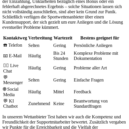
der Einzahlung, Unklarheiten bezüglich eines Bonus oder ein
fehlerhaft abgerechnetes Ergebnis – solche Situationen lassen sich
nicht vollständig ausschließen, sind aber kein Grund zur Panik.
Schließlich verfügen die Sportwettenanbieter über einen
Kundensupport, der sich gezielt um eure Anliegen und die Lösung
eventueller Probleme kümmert.
Kontaktweg
Verbreitung
Wartezeit
Bestens geeignet für
☎️ Telefon
Selten
Gering
Persönliche Anliegen
Bis 24
Komplexe Probleme mit
📧 E-Mail
Häufig
Stunden
Dokumentation
👩‍⚕️ Live
Häufig
Gering
Probleme aller Art
Chat
💬
Selten
Gering
Einfache Fragen
Messenger
🌐 Social
Häufig
Mittel
Feedback
Media
💬 KI
Beantwortung von
Zunehmend
Keine
Chatbot
Standardfragen
In unserem Wettanbieter Test haben wir auch die Kompetenz und
Freundlichkeit der Supportmitarbeiter bewertet. Zusätzlich vergaben
wir Punkte für die Erreichbarkeit und die Vielfalt der