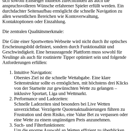
sich sowohl Einsteiger mühelos zurechtfinden als auch die
anspruchsvolleren Wünsche erfahrener Spieler erfüllt werden. Ein
durchdachter Seitenaufbau ermöglicht die schnelle Navigation zu
allen wesentlichen Bereichen wie Kontoverwaltung,
Kontaktoptionen oder Einzahlung.
Die zentralen Qualitätsmerkmale:
Die Güte einer Sportwetten-Webseite wird nicht durch ihr optisches
Erscheinungsbild definiert, sondern durch Funktionalität und
Geschwindigkeit. Eine herausragende Plattform muss sowohl für
Neulinge als auch für routinierte Tipper optimiert sein und folgende
Anforderungen erfüllen:
Intuitive Navigation:
Oberstes Ziel ist die schnelle Wettabgabe. Eine klare
Seitenstruktur sollte es ermöglichen, mit höchstens drei Klicks
von der Startseite zur gewünschten Wette zu gelangen –
inklusive Sportart, Liga und Wettmarkt.
Performance und Ladezeiten:
Schnelle Ladezeiten sind besonders bei Live Wetten
unverzichtbar. Verzögerte Quotenaktualisierungen führen zu
Frustration und dem Risiko, eine Value Bet zu verpassen oder
eine Wette zu einem ungünstigen Preis anzunehmen.
Such- und Filterfunktionen:
Um die enorme Auswahl an Wetten effizient zu überblicken,