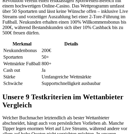
Revolution vereint einen erstklassigen Sportwetten-Bereich mit
einem hochwertigen Online-Casino. Das Wettprogramm umfasst
über 50 Sportarten und lässt keine Wünsche offen – inklusive Live
Streams und vorzeitiger Auszahlung bei einer 2-Tore-Führung im
Fußball. Neukunden erhalten einen 100% Willkommensbonus bis
200€, während Bestandskunden sich über 10% Cashback bis zu
500€ freuen dürfen.
Merkmal
Details
Neukundenbonus
200€
Sportarten
50+
Wettmärkte Fußball
800+
Cash out
Ja
Stärke
Umfangreiche Wettmärkte
Schwäche
Supportschnelligkeit ausbaubar
Unsere 9 Testkriterien im Wettanbieter
Vergleich
Welcher Buchmacher letztendlich als bester Wettanbieter
abschneidet, hängt auch von persönlichen Vorlieben ab. Manche
Tipper legen enormen Wert auf Live Streams, während andere vor
allem auf hohe Quoten nicht verzichten möchten. In unseren