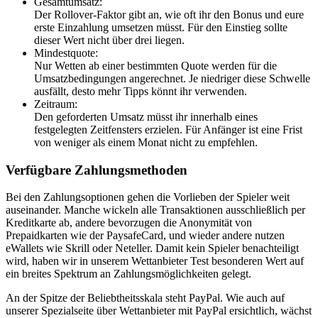
Gesamtumsatz:
Der Rollover-Faktor gibt an, wie oft ihr den Bonus und eure
erste Einzahlung umsetzen müsst. Für den Einstieg sollte
dieser Wert nicht über drei liegen.
Mindestquote:
Nur Wetten ab einer bestimmten Quote werden für die
Umsatzbedingungen angerechnet. Je niedriger diese Schwelle
ausfällt, desto mehr Tipps könnt ihr verwenden.
Zeitraum:
Den geforderten Umsatz müsst ihr innerhalb eines
festgelegten Zeitfensters erzielen. Für Anfänger ist eine Frist
von weniger als einem Monat nicht zu empfehlen.
Verfügbare Zahlungsmethoden
Bei den Zahlungsoptionen gehen die Vorlieben der Spieler weit
auseinander. Manche wickeln alle Transaktionen ausschließlich per
Kreditkarte ab, andere bevorzugen die Anonymität von
Prepaidkarten wie der PaysafeCard, und wieder andere nutzen
eWallets wie Skrill oder Neteller. Damit kein Spieler benachteiligt
wird, haben wir in unserem Wettanbieter Test besonderen Wert auf
ein breites Spektrum an Zahlungsmöglichkeiten gelegt.
An der Spitze der Beliebtheitsskala steht PayPal. Wie auch auf
unserer Spezialseite über Wettanbieter mit PayPal ersichtlich, wächst