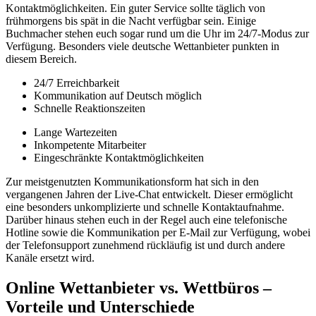
Kontaktmöglichkeiten. Ein guter Service sollte täglich von
frühmorgens bis spät in die Nacht verfügbar sein. Einige
Buchmacher stehen euch sogar rund um die Uhr im 24/7-Modus zur
Verfügung. Besonders viele deutsche Wettanbieter punkten in
diesem Bereich.
24/7 Erreichbarkeit
Kommunikation auf Deutsch möglich
Schnelle Reaktionszeiten
Lange Wartezeiten
Inkompetente Mitarbeiter
Eingeschränkte Kontaktmöglichkeiten
Zur meistgenutzten Kommunikationsform hat sich in den
vergangenen Jahren der Live-Chat entwickelt. Dieser ermöglicht
eine besonders unkomplizierte und schnelle Kontaktaufnahme.
Darüber hinaus stehen euch in der Regel auch eine telefonische
Hotline sowie die Kommunikation per E-Mail zur Verfügung, wobei
der Telefonsupport zunehmend rückläufig ist und durch andere
Kanäle ersetzt wird.
Online Wettanbieter vs. Wettbüros –
Vorteile und Unterschiede