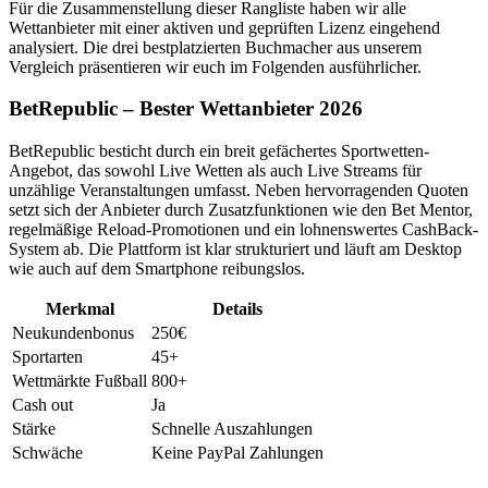
Für die Zusammenstellung dieser Rangliste haben wir alle
Wettanbieter mit einer aktiven und geprüften Lizenz eingehend
analysiert. Die drei bestplatzierten Buchmacher aus unserem
Vergleich präsentieren wir euch im Folgenden ausführlicher.
BetRepublic – Bester Wettanbieter 2026
BetRepublic besticht durch ein breit gefächertes Sportwetten-
Angebot, das sowohl Live Wetten als auch Live Streams für
unzählige Veranstaltungen umfasst. Neben hervorragenden Quoten
setzt sich der Anbieter durch Zusatzfunktionen wie den Bet Mentor,
regelmäßige Reload-Promotionen und ein lohnenswertes CashBack-
System ab. Die Plattform ist klar strukturiert und läuft am Desktop
wie auch auf dem Smartphone reibungslos.
Merkmal
Details
Neukundenbonus
250€
Sportarten
45+
Wettmärkte Fußball
800+
Cash out
Ja
Stärke
Schnelle Auszahlungen
Schwäche
Keine PayPal Zahlungen