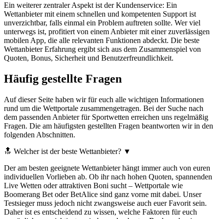
Ein weiterer zentraler Aspekt ist der Kundenservice: Ein
Wettanbieter mit einem schnellen und kompetenten Support ist
unverzichtbar, falls einmal ein Problem auftreten sollte. Wer viel
unterwegs ist, profitiert von einem Anbieter mit einer zuverlässigen
mobilen App, die alle relevanten Funktionen abdeckt. Die beste
Wettanbieter Erfahrung ergibt sich aus dem Zusammenspiel von
Quoten, Bonus, Sicherheit und Benutzerfreundlichkeit.
Häufig gestellte Fragen
Auf dieser Seite haben wir für euch alle wichtigen Informationen
rund um die Wettportale zusammengetragen. Bei der Suche nach
dem passenden Anbieter für Sportwetten erreichen uns regelmäßig
Fragen. Die am häufigsten gestellten Fragen beantworten wir in den
folgenden Abschnitten.
🔝 Welcher ist der beste Wettanbieter?
▼
Der am besten geeignete Wettanbieter hängt immer auch von euren
individuellen Vorlieben ab. Ob ihr nach hohen Quoten, spannenden
Live Wetten oder attraktiven Boni sucht – Wettportale wie
Boomerang Bet oder BetAlice sind ganz vorne mit dabei. Unser
Testsieger muss jedoch nicht zwangsweise auch euer Favorit sein.
Daher ist es entscheidend zu wissen, welche Faktoren für euch