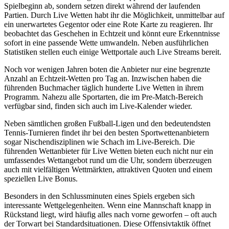
Spielbeginn ab, sondern setzen direkt während der laufenden
Partien. Durch Live Wetten habt ihr die Möglichkeit, unmittelbar auf
ein unerwartetes Gegentor oder eine Rote Karte zu reagieren. Ihr
beobachtet das Geschehen in Echtzeit und könnt eure Erkenntnisse
sofort in eine passende Wette umwandeln. Neben ausführlichen
Statistiken stellen euch einige Wettportale auch Live Streams bereit.
Noch vor wenigen Jahren boten die Anbieter nur eine begrenzte
Anzahl an Echtzeit-Wetten pro Tag an. Inzwischen haben die
führenden Buchmacher täglich hunderte Live Wetten in ihrem
Programm. Nahezu alle Sportarten, die im Pre-Match-Bereich
verfügbar sind, finden sich auch im Live-Kalender wieder.
Neben sämtlichen großen Fußball-Ligen und den bedeutendsten
Tennis-Turnieren findet ihr bei den besten Sportwettenanbietern
sogar Nischendisziplinen wie Schach im Live-Bereich. Die
führenden Wettanbieter für Live Wetten bieten euch nicht nur ein
umfassendes Wettangebot rund um die Uhr, sondern überzeugen
auch mit vielfältigen Wettmärkten, attraktiven Quoten und einem
speziellen Live Bonus.
Besonders in den Schlussminuten eines Spiels ergeben sich
interessante Wettgelegenheiten. Wenn eine Mannschaft knapp in
Rückstand liegt, wird häufig alles nach vorne geworfen – oft auch
der Torwart bei Standardsituationen. Diese Offensivtaktik öffnet