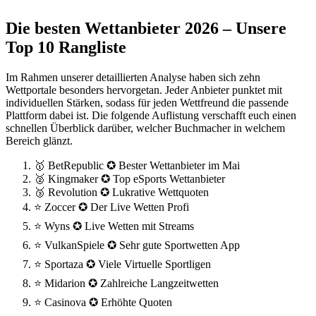
Die besten Wettanbieter 2026 – Unsere
Top 10 Rangliste
Im Rahmen unserer detaillierten Analyse haben sich zehn
Wettportale besonders hervorgetan. Jeder Anbieter punktet mit
individuellen Stärken, sodass für jeden Wettfreund die passende
Plattform dabei ist. Die folgende Auflistung verschafft euch einen
schnellen Überblick darüber, welcher Buchmacher in welchem
Bereich glänzt.
🥇 BetRepublic ✪ Bester Wettanbieter im Mai
🥈 Kingmaker ✪ Top eSports Wettanbieter
🥉 Revolution ✪ Lukrative Wettquoten
⭐ Zoccer ✪ Der Live Wetten Profi
⭐ Wyns ✪ Live Wetten mit Streams
⭐ VulkanSpiele ✪ Sehr gute Sportwetten App
⭐ Sportaza ✪ Viele Virtuelle Sportligen
⭐ Midarion ✪ Zahlreiche Langzeitwetten
⭐ Casinova ✪ Erhöhte Quoten