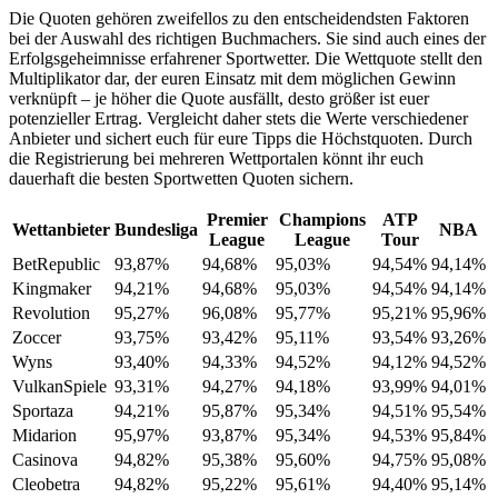
Die Quoten gehören zweifellos zu den entscheidendsten Faktoren
bei der Auswahl des richtigen Buchmachers. Sie sind auch eines der
Erfolgsgeheimnisse erfahrener Sportwetter. Die Wettquote stellt den
Multiplikator dar, der euren Einsatz mit dem möglichen Gewinn
verknüpft – je höher die Quote ausfällt, desto größer ist euer
potenzieller Ertrag. Vergleicht daher stets die Werte verschiedener
Anbieter und sichert euch für eure Tipps die Höchstquoten. Durch
die Registrierung bei mehreren Wettportalen könnt ihr euch
dauerhaft die besten Sportwetten Quoten sichern.
Premier
Champions
ATP
Wettanbieter
Bundesliga
NBA
League
League
Tour
BetRepublic
93,87%
94,68%
95,03%
94,54%
94,14%
Kingmaker
94,21%
94,68%
95,03%
94,54%
94,14%
Revolution
95,27%
96,08%
95,77%
95,21%
95,96%
Zoccer
93,75%
93,42%
95,11%
93,54%
93,26%
Wyns
93,40%
94,33%
94,52%
94,12%
94,52%
VulkanSpiele
93,31%
94,27%
94,18%
93,99%
94,01%
Sportaza
94,21%
95,87%
95,34%
94,51%
95,54%
Midarion
95,97%
93,87%
95,34%
94,53%
95,84%
Casinova
94,82%
95,38%
95,60%
94,75%
95,08%
Cleobetra
94,82%
95,22%
95,61%
94,40%
95,14%