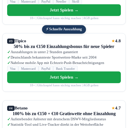
Visa
Mastercard
PayPal
Neteller
Skrill
Jetzt Spielen →
18+ | Glücksspiel kann süchtig machen | AGB gelten
⚡ Schnelle Auszahlung
Tipico
4.8
★
#3
50% bis zu €150 Einzahlungsbonus für neue Spieler
Auszahlungen in unter 2 Stunden garantiert
✓
Deutschlands bekannteste Sportwetten-Marke seit 2004
✓
Nahtlose mobile App mit Echtzeit-Push-Benachrichtigungen
✓
Visa
Mastercard
PayPal
Bank Transfer
Jetzt Spielen →
18+ | Glücksspiel kann süchtig machen | AGB gelten
Betano
4.7
★
#4
100% bis zu €150 + €10 Gratiswette ohne Einzahlung
Aufstrebender Anbieter mit deutschem DSWV-Mitgliedsstatus
✓
Statistik-Tool und Live-Tracker direkt in der Wettoberfläche
✓