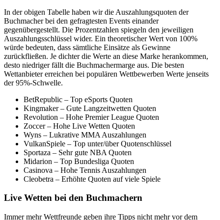
In der obigen Tabelle haben wir die Auszahlungsquoten der
Buchmacher bei den gefragtesten Events einander
gegenübergestellt. Die Prozentzahlen spiegeln den jeweiligen
Auszahlungsschlüssel wider. Ein theoretischer Wert von 100%
würde bedeuten, dass sämtliche Einsätze als Gewinne
zurückfließen. Je dichter die Werte an diese Marke herankommen,
desto niedriger fällt die Buchmachermarge aus. Die besten
Wettanbieter erreichen bei populären Wettbewerben Werte jenseits
der 95%-Schwelle.
BetRepublic – Top eSports Quoten
Kingmaker – Gute Langzeitwetten Quoten
Revolution – Hohe Premier League Quoten
Zoccer – Hohe Live Wetten Quoten
Wyns – Lukrative MMA Auszahlungen
VulkanSpiele – Top unter/über Quotenschlüssel
Sportaza – Sehr gute NBA Quoten
Midarion – Top Bundesliga Quoten
Casinova – Hohe Tennis Auszahlungen
Cleobetra – Erhöhte Quoten auf viele Spiele
Live Wetten bei den Buchmachern
Immer mehr Wettfreunde geben ihre Tipps nicht mehr vor dem