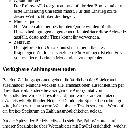
Gesamtumsatz:
Der Rollover-Faktor gibt an, wie oft ihr den Bonus und eure
erste Einzahlung umsetzen müsst. Für den Einstieg sollte
dieser Wert nicht über drei liegen.
Mindestquote:
Nur Wetten ab einer bestimmten Quote werden für die
Umsatzbedingungen angerechnet. Je niedriger diese Schwelle
ausfällt, desto mehr Tipps könnt ihr verwenden.
Zeitraum:
Den geforderten Umsatz müsst ihr innerhalb eines
festgelegten Zeitfensters erzielen. Für Anfänger ist eine Frist
von weniger als einem Monat nicht zu empfehlen.
Verfügbare Zahlungsmethoden
Bei den Zahlungsoptionen gehen die Vorlieben der Spieler weit
auseinander. Manche wickeln alle Transaktionen ausschließlich per
Kreditkarte ab, andere bevorzugen die Anonymität von
Prepaidkarten wie der PaysafeCard, und wieder andere nutzen
eWallets wie Skrill oder Neteller. Damit kein Spieler benachteiligt
wird, haben wir in unserem Wettanbieter Test besonderen Wert auf
ein breites Spektrum an Zahlungsmöglichkeiten gelegt.
An der Spitze der Beliebtheitsskala steht PayPal. Wie auch auf
unserer Spezialseite über Wettanbieter mit PayPal ersichtlich, wächst