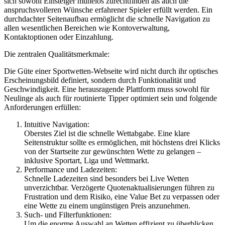
sich sowohl Einsteiger mühelos zurechtfinden als auch die
anspruchsvolleren Wünsche erfahrener Spieler erfüllt werden. Ein
durchdachter Seitenaufbau ermöglicht die schnelle Navigation zu
allen wesentlichen Bereichen wie Kontoverwaltung,
Kontaktoptionen oder Einzahlung.
Die zentralen Qualitätsmerkmale:
Die Güte einer Sportwetten-Webseite wird nicht durch ihr optisches
Erscheinungsbild definiert, sondern durch Funktionalität und
Geschwindigkeit. Eine herausragende Plattform muss sowohl für
Neulinge als auch für routinierte Tipper optimiert sein und folgende
Anforderungen erfüllen:
Intuitive Navigation:
Oberstes Ziel ist die schnelle Wettabgabe. Eine klare
Seitenstruktur sollte es ermöglichen, mit höchstens drei Klicks
von der Startseite zur gewünschten Wette zu gelangen –
inklusive Sportart, Liga und Wettmarkt.
Performance und Ladezeiten:
Schnelle Ladezeiten sind besonders bei Live Wetten
unverzichtbar. Verzögerte Quotenaktualisierungen führen zu
Frustration und dem Risiko, eine Value Bet zu verpassen oder
eine Wette zu einem ungünstigen Preis anzunehmen.
Such- und Filterfunktionen:
Um die enorme Auswahl an Wetten effizient zu überblicken,