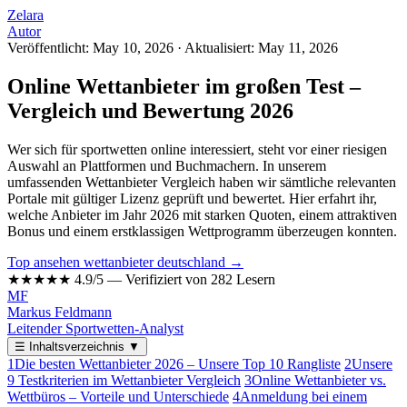
Zelara
Autor
Veröffentlicht: May 10, 2026
·
Aktualisiert: May 11, 2026
Online Wettanbieter im großen Test –
Vergleich und Bewertung 2026
Wer sich für sportwetten online interessiert, steht vor einer riesigen
Auswahl an Plattformen und Buchmachern. In unserem
umfassenden Wettanbieter Vergleich haben wir sämtliche relevanten
Portale mit gültiger Lizenz geprüft und bewertet. Hier erfahrt ihr,
welche Anbieter im Jahr 2026 mit starken Quoten, einem attraktiven
Bonus und einem erstklassigen Wettprogramm überzeugen konnten.
Top ansehen wettanbieter deutschland →
★★★★★
4.9/5 — Verifiziert von 282 Lesern
MF
Markus Feldmann
Leitender Sportwetten-Analyst
☰
Inhaltsverzeichnis
▼
1
Die besten Wettanbieter 2026 – Unsere Top 10 Rangliste
2
Unsere
9 Testkriterien im Wettanbieter Vergleich
3
Online Wettanbieter vs.
Wettbüros – Vorteile und Unterschiede
4
Anmeldung bei einem