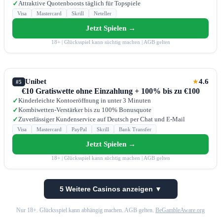
Attraktive Quotenboosts täglich für Topspiele
✓
Visa
Mastercard
Skrill
Neteller
Jetzt Spielen →
18+ | Glücksspiel kann süchtig machen | AGB gelten
Unibet
4.6
★
#5
€10 Gratiswette ohne Einzahlung + 100% bis zu €100
Kinderleichte Kontoeröffnung in unter 3 Minuten
✓
Kombiwetten-Verstärker bis zu 100% Bonusquote
✓
Zuverlässiger Kundenservice auf Deutsch per Chat und E-Mail
✓
Visa
Mastercard
PayPal
Skrill
Bank Transfer
Jetzt Spielen →
18+ | Glücksspiel kann süchtig machen | AGB gelten
5 Weitere Casinos anzeigen ▼
Nur 18+. Glücksspiel kann abhängig machen. AGB gelten.
BeGambleAware.org