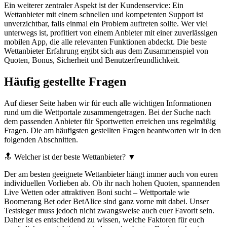
Ein weiterer zentraler Aspekt ist der Kundenservice: Ein
Wettanbieter mit einem schnellen und kompetenten Support ist
unverzichtbar, falls einmal ein Problem auftreten sollte. Wer viel
unterwegs ist, profitiert von einem Anbieter mit einer zuverlässigen
mobilen App, die alle relevanten Funktionen abdeckt. Die beste
Wettanbieter Erfahrung ergibt sich aus dem Zusammenspiel von
Quoten, Bonus, Sicherheit und Benutzerfreundlichkeit.
Häufig gestellte Fragen
Auf dieser Seite haben wir für euch alle wichtigen Informationen
rund um die Wettportale zusammengetragen. Bei der Suche nach
dem passenden Anbieter für Sportwetten erreichen uns regelmäßig
Fragen. Die am häufigsten gestellten Fragen beantworten wir in den
folgenden Abschnitten.
🔝 Welcher ist der beste Wettanbieter?
▼
Der am besten geeignete Wettanbieter hängt immer auch von euren
individuellen Vorlieben ab. Ob ihr nach hohen Quoten, spannenden
Live Wetten oder attraktiven Boni sucht – Wettportale wie
Boomerang Bet oder BetAlice sind ganz vorne mit dabei. Unser
Testsieger muss jedoch nicht zwangsweise auch euer Favorit sein.
Daher ist es entscheidend zu wissen, welche Faktoren für euch