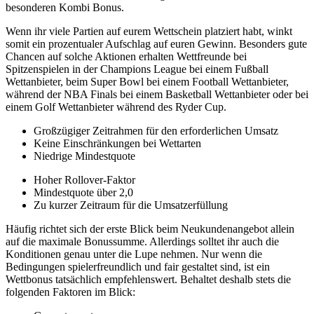
besonderen Kombi Bonus.
Wenn ihr viele Partien auf eurem Wettschein platziert habt, winkt
somit ein prozentualer Aufschlag auf euren Gewinn. Besonders gute
Chancen auf solche Aktionen erhalten Wettfreunde bei
Spitzenspielen in der Champions League bei einem Fußball
Wettanbieter, beim Super Bowl bei einem Football Wettanbieter,
während der NBA Finals bei einem Basketball Wettanbieter oder bei
einem Golf Wettanbieter während des Ryder Cup.
Großzügiger Zeitrahmen für den erforderlichen Umsatz
Keine Einschränkungen bei Wettarten
Niedrige Mindestquote
Hoher Rollover-Faktor
Mindestquote über 2,0
Zu kurzer Zeitraum für die Umsatzerfüllung
Häufig richtet sich der erste Blick beim Neukundenangebot allein
auf die maximale Bonussumme. Allerdings solltet ihr auch die
Konditionen genau unter die Lupe nehmen. Nur wenn die
Bedingungen spielerfreundlich und fair gestaltet sind, ist ein
Wettbonus tatsächlich empfehlenswert. Behaltet deshalb stets die
folgenden Faktoren im Blick: