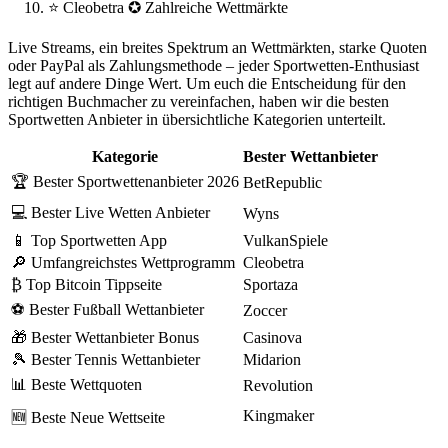
⭐ Cleobetra ✪ Zahlreiche Wettmärkte
Live Streams, ein breites Spektrum an Wettmärkten, starke Quoten
oder PayPal als Zahlungsmethode – jeder Sportwetten-Enthusiast
legt auf andere Dinge Wert. Um euch die Entscheidung für den
richtigen Buchmacher zu vereinfachen, haben wir die besten
Sportwetten Anbieter in übersichtliche Kategorien unterteilt.
Kategorie
Bester Wettanbieter
🏆 Bester Sportwettenanbieter 2026
BetRepublic
💻 Bester Live Wetten Anbieter
Wyns
📱 Top Sportwetten App
VulkanSpiele
🔎 Umfangreichstes Wettprogramm
Cleobetra
₿ Top Bitcoin Tippseite
Sportaza
⚽ Bester Fußball Wettanbieter
Zoccer
🎁 Bester Wettanbieter Bonus
Casinova
🎾 Bester Tennis Wettanbieter
Midarion
📊 Beste Wettquoten
Revolution
Kingmaker
🆕 Beste Neue Wettseite