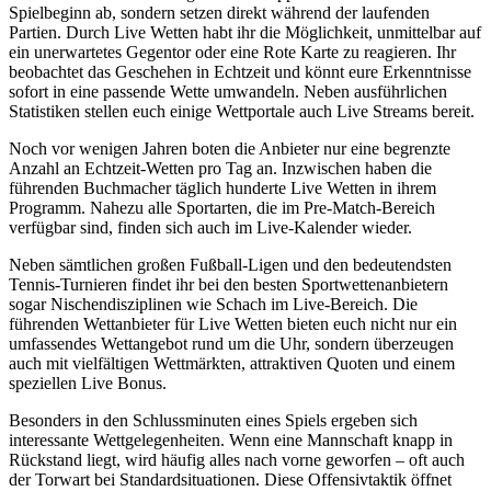
Spielbeginn ab, sondern setzen direkt während der laufenden
Partien. Durch Live Wetten habt ihr die Möglichkeit, unmittelbar auf
ein unerwartetes Gegentor oder eine Rote Karte zu reagieren. Ihr
beobachtet das Geschehen in Echtzeit und könnt eure Erkenntnisse
sofort in eine passende Wette umwandeln. Neben ausführlichen
Statistiken stellen euch einige Wettportale auch Live Streams bereit.
Noch vor wenigen Jahren boten die Anbieter nur eine begrenzte
Anzahl an Echtzeit-Wetten pro Tag an. Inzwischen haben die
führenden Buchmacher täglich hunderte Live Wetten in ihrem
Programm. Nahezu alle Sportarten, die im Pre-Match-Bereich
verfügbar sind, finden sich auch im Live-Kalender wieder.
Neben sämtlichen großen Fußball-Ligen und den bedeutendsten
Tennis-Turnieren findet ihr bei den besten Sportwettenanbietern
sogar Nischendisziplinen wie Schach im Live-Bereich. Die
führenden Wettanbieter für Live Wetten bieten euch nicht nur ein
umfassendes Wettangebot rund um die Uhr, sondern überzeugen
auch mit vielfältigen Wettmärkten, attraktiven Quoten und einem
speziellen Live Bonus.
Besonders in den Schlussminuten eines Spiels ergeben sich
interessante Wettgelegenheiten. Wenn eine Mannschaft knapp in
Rückstand liegt, wird häufig alles nach vorne geworfen – oft auch
der Torwart bei Standardsituationen. Diese Offensivtaktik öffnet