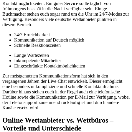
Kontaktmöglichkeiten. Ein guter Service sollte täglich von
frühmorgens bis spät in die Nacht verfügbar sein. Einige
Buchmacher stehen euch sogar rund um die Uhr im 24/7-Modus zur
Verfügung. Besonders viele deutsche Wettanbieter punkten in
diesem Bereich.
24/7 Erreichbarkeit
Kommunikation auf Deutsch möglich
Schnelle Reaktionszeiten
Lange Wartezeiten
Inkompetente Mitarbeiter
Eingeschränkte Kontaktmöglichkeiten
Zur meistgenutzten Kommunikationsform hat sich in den
vergangenen Jahren der Live-Chat entwickelt. Dieser ermöglicht
eine besonders unkomplizierte und schnelle Kontaktaufnahme.
Darüber hinaus stehen euch in der Regel auch eine telefonische
Hotline sowie die Kommunikation per E-Mail zur Verfügung, wobei
der Telefonsupport zunehmend rückläufig ist und durch andere
Kanäle ersetzt wird.
Online Wettanbieter vs. Wettbüros –
Vorteile und Unterschiede