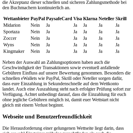
die Akzeptanz dieser schnellen und sicheren Zahlungsmethode bei
den Buchmachern kontinuierlich an.
Wettanbieter
PayPal
PaysafeCard
Visa
Klarna
Neteller
Skrill
Midarion
Nein
Ja
Ja
Ja
Ja
Ja
Sportaza
Nein
Ja
Ja
Ja
Ja
Ja
Zoccer
Nein
Ja
Ja
Ja
Ja
Ja
Wyns
Nein
Ja
Ja
Ja
Ja
Ja
Kingmaker
Nein
Ja
Ja
Ja
Ja
Ja
Neben der Auswahl an Zahlungsoptionen haben auch die
Geschwindigkeit der Transaktionen sowie eventuell anfallende
Gebühren Einfluss auf unsere Bewertung genommen. Besonders die
schnellen eWallets wie PayPal, Skrill oder Neteller sorgen dafür,
dass eure Einzahlung in Sekundenschnelle auf dem Wettkonto
landet. Auch eine Auszahlung steht nach erfolgter Prüfung sofort zur
Verfügung. Achtet unbedingt darauf, dass die Einzahlung für euch
ohne jegliche Gebühren möglich ist, damit euer Wettstart nicht
gleich mit einem Verlust beginnt.
Webseite und Benutzerfreundlichkeit
Die Herausforderung einer gelungenen Wettseite liegt darin, dass