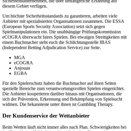
Sicherheitsunternehmen, die über umfangreiche Erfahrung auf
diesem Gebiet verfügen.
Um höchste Sicherheitsstandards zu garantieren, arbeiten viele
Anbieter mit spezialisierten Organisationen zusammen. Die ESSA
(European Sports Security Association) setzt sich gegen
Spielmanipulationen ein. Die unabhängige Prüfungskommission
eCOGRA überwacht faires Spielen. Bei etwaigen Streitigkeiten mit
einem Buchmacher steht euch die Schlichtungsstelle IBAS
(Independent Betting Adjudication Service) zur Seite.
MGA
eCOGRA
Anjouan
EGBA
Für den Spielerschutz haben die Buchmacher auf ihren Seiten
spezielle Bereiche zum verantwortungsvollen Spielen eingerichtet.
Die Anbieter kooperieren darüber hinaus mit Organisationen, die
sich der Prävention, Erkennung und Bekämpfung von Spielsucht
widmen. Die bekannteste unter ihnen ist Gambling Therapy.
Der Kundenservice der Wettanbieter
Beim Wetten läuft nicht immer alles nach Plan. Schwierigkeiten bei