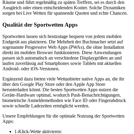
Räume und führt regelmäßig zu späten Treffern, sei es durch den
Ausgleich oder einen entscheidenden Konter. Solche Dynamiken
sorgen bei Live Wetten für spannende Quoten und echte Chancen.
Qualität der Sportwetten Apps
Sportwetten lassen sich heutzutage bequem von jedem mobilen
Endgerät aus platzieren. Die Mehrheit der Buchmacher setzt auf
sogenannte Progressive Web Apps (PWAs), die ohne Installation
direkt im mobilen Browser funktionieren. Diese Anwendungen
passen sich automatisch an verschiedene Displaygrößen an und
laufen zuverlässig auf Smartphones sowie Tablets mit aktuellen
Android- oder iOS-Versionen.
Ergänzend dazu bieten viele Wettanbieter native Apps an, die ihr
über den Google Play Store oder den Apple App Store
herunterladen könnt. Die besten Sportwetten Apps nutzen die
Geräte-Hardware optimal, wodurch Push-Benachrichtigungen,
biometrische Anmeldemethoden wie Face ID oder Fingerabdruck
sowie schnelle Ladezeiten ermöglicht werden.
Unsere Empfehlungen für die optimale Nutzung der Sportwetten
Apps:
1-Klick-Wette aktivieren: