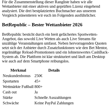
Für die Zusammenstellung dieser Rangliste haben wir alle
Wettanbieter mit einer aktiven und geprüften Lizenz eingehend
analysiert. Die drei bestplatzierten Buchmacher aus unserem
Vergleich präsentieren wir euch im Folgenden ausführlicher.
BetRepublic – Bester Wettanbieter 2026
BetRepublic besticht durch ein breit gefächertes Sportwetten-
Angebot, das sowohl Live Wetten als auch Live Streams für
unzählige Veranstaltungen umfasst. Neben hervorragenden Quoten
setzt sich der Anbieter durch Zusatzfunktionen wie den Bet Mentor,
regelmäßige Reload-Promotionen und ein lohnenswertes CashBack-
System ab. Die Plattform ist klar strukturiert und läuft am Desktop
wie auch auf dem Smartphone reibungslos.
Merkmal
Details
Neukundenbonus
250€
Sportarten
45+
Wettmärkte Fußball
800+
Cash out
Ja
Stärke
Schnelle Auszahlungen
Schwäche
Keine PayPal Zahlungen