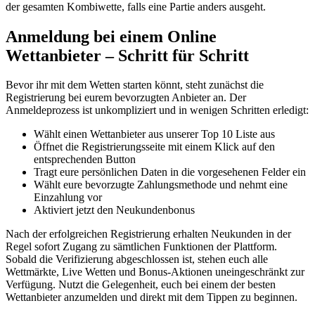
der gesamten Kombiwette, falls eine Partie anders ausgeht.
Anmeldung bei einem Online
Wettanbieter – Schritt für Schritt
Bevor ihr mit dem Wetten starten könnt, steht zunächst die
Registrierung bei eurem bevorzugten Anbieter an. Der
Anmeldeprozess ist unkompliziert und in wenigen Schritten erledigt:
Wählt einen Wettanbieter aus unserer Top 10 Liste aus
Öffnet die Registrierungsseite mit einem Klick auf den
entsprechenden Button
Tragt eure persönlichen Daten in die vorgesehenen Felder ein
Wählt eure bevorzugte Zahlungsmethode und nehmt eine
Einzahlung vor
Aktiviert jetzt den Neukundenbonus
Nach der erfolgreichen Registrierung erhalten Neukunden in der
Regel sofort Zugang zu sämtlichen Funktionen der Plattform.
Sobald die Verifizierung abgeschlossen ist, stehen euch alle
Wettmärkte, Live Wetten und Bonus-Aktionen uneingeschränkt zur
Verfügung. Nutzt die Gelegenheit, euch bei einem der besten
Wettanbieter anzumelden und direkt mit dem Tippen zu beginnen.