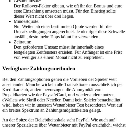
Gesamtumsatz:
Der Rollover-Faktor gibt an, wie oft ihr den Bonus und eure
erste Einzahlung umsetzen müsst. Für den Einstieg sollte
dieser Wert nicht über drei liegen.
Mindestquote:
Nur Wetten ab einer bestimmten Quote werden für die
Umsatzbedingungen angerechnet. Je niedriger diese Schwelle
ausfällt, desto mehr Tipps könnt ihr verwenden.
Zeitraum:
Den geforderten Umsatz müsst ihr innerhalb eines
festgelegten Zeitfensters erzielen. Für Anfänger ist eine Frist
von weniger als einem Monat nicht zu empfehlen.
Verfügbare Zahlungsmethoden
Bei den Zahlungsoptionen gehen die Vorlieben der Spieler weit
auseinander. Manche wickeln alle Transaktionen ausschließlich per
Kreditkarte ab, andere bevorzugen die Anonymität von
Prepaidkarten wie der PaysafeCard, und wieder andere nutzen
eWallets wie Skrill oder Neteller. Damit kein Spieler benachteiligt
wird, haben wir in unserem Wettanbieter Test besonderen Wert auf
ein breites Spektrum an Zahlungsmöglichkeiten gelegt.
An der Spitze der Beliebtheitsskala steht PayPal. Wie auch auf
unserer Spezialseite über Wettanbieter mit PayPal ersichtlich, wächst