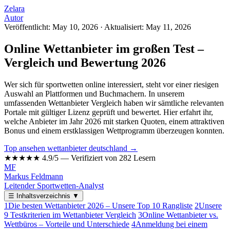
Zelara
Autor
Veröffentlicht: May 10, 2026
·
Aktualisiert: May 11, 2026
Online Wettanbieter im großen Test –
Vergleich und Bewertung 2026
Wer sich für sportwetten online interessiert, steht vor einer riesigen
Auswahl an Plattformen und Buchmachern. In unserem
umfassenden Wettanbieter Vergleich haben wir sämtliche relevanten
Portale mit gültiger Lizenz geprüft und bewertet. Hier erfahrt ihr,
welche Anbieter im Jahr 2026 mit starken Quoten, einem attraktiven
Bonus und einem erstklassigen Wettprogramm überzeugen konnten.
Top ansehen wettanbieter deutschland →
★★★★★
4.9/5 — Verifiziert von 282 Lesern
MF
Markus Feldmann
Leitender Sportwetten-Analyst
☰
Inhaltsverzeichnis
▼
1
Die besten Wettanbieter 2026 – Unsere Top 10 Rangliste
2
Unsere
9 Testkriterien im Wettanbieter Vergleich
3
Online Wettanbieter vs.
Wettbüros – Vorteile und Unterschiede
4
Anmeldung bei einem