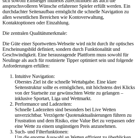
sich sowohl Einsteiger mühelos zurechtfinden als auch die
anspruchsvolleren Wünsche erfahrener Spieler erfüllt werden. Ein
durchdachter Seitenaufbau ermöglicht die schnelle Navigation zu
allen wesentlichen Bereichen wie Kontoverwaltung,
Kontaktoptionen oder Einzahlung.
Die zentralen Qualitätsmerkmale:
Die Güte einer Sportwetten-Webseite wird nicht durch ihr optisches
Erscheinungsbild definiert, sondern durch Funktionalität und
Geschwindigkeit. Eine herausragende Plattform muss sowohl für
Neulinge als auch für routinierte Tipper optimiert sein und folgende
Anforderungen erfüllen:
Intuitive Navigation:
Oberstes Ziel ist die schnelle Wettabgabe. Eine klare
Seitenstruktur sollte es ermöglichen, mit höchstens drei Klicks
von der Startseite zur gewünschten Wette zu gelangen –
inklusive Sportart, Liga und Wettmarkt.
Performance und Ladezeiten:
Schnelle Ladezeiten sind besonders bei Live Wetten
unverzichtbar. Verzögerte Quotenaktualisierungen führen zu
Frustration und dem Risiko, eine Value Bet zu verpassen oder
eine Wette zu einem ungünstigen Preis anzunehmen.
Such- und Filterfunktionen:
Um die enorme Auswahl an Wetten effizient zu überblicken,