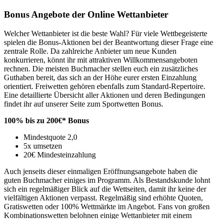
Bonus Angebote der Online Wettanbieter
Welcher Wettanbieter ist die beste Wahl? Für viele Wettbegeisterte
spielen die Bonus-Aktionen bei der Beantwortung dieser Frage eine
zentrale Rolle. Da zahlreiche Anbieter um neue Kunden
konkurrieren, könnt ihr mit attraktiven Willkommensangeboten
rechnen. Die meisten Buchmacher stellen euch ein zusätzliches
Guthaben bereit, das sich an der Höhe eurer ersten Einzahlung
orientiert. Freiwetten gehören ebenfalls zum Standard-Repertoire.
Eine detaillierte Übersicht aller Aktionen und deren Bedingungen
findet ihr auf unserer Seite zum Sportwetten Bonus.
100% bis zu 200€* Bonus
Mindestquote 2,0
5x umsetzen
20€ Mindesteinzahlung
Auch jenseits dieser einmaligen Eröffnungsangebote haben die
guten Buchmacher einiges im Programm. Als Bestandskunde lohnt
sich ein regelmäßiger Blick auf die Wettseiten, damit ihr keine der
vielfältigen Aktionen verpasst. Regelmäßig sind erhöhte Quoten,
Gratiswetten oder 100% Wettmärkte im Angebot. Fans von großen
Kombinationswetten belohnen einige Wettanbieter mit einem