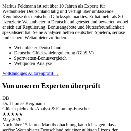
Markus Feldmann ist seit über 10 Jahren als Experte für
Wettanbieter Deutschland tätig und verfügt über umfassende
Kenntnisse des deutschen Glücksspielmarktes. Er hat mehr als 80
lizenzierte Wettanbieter in Deutschland getestet und bewertet, wobei
er sich auf Regulierung, Bonusangebote und Nutzerfreundlichkeit
spezialisiert hat. Seine Analysen helfen deutschen Spielern, seriöse
und sichere Wettanbieter zu finden.
Wettanbieter Deutschland
Deutsche Glücksspielregulierung (GlüStV)
Sportwetten-Bonusvergleich
Wettquoten-Analyse
Vollständiges Autorenprofil →
Von unseren Experten überprüft
DB
Dr. Thomas Bergmann
Glücksspielmarkt-Analyst & iGaming-Forscher
★★★★★
May 2026
Nach über 15 Jahren Marktbeobachtung kann ich sagen, dass
seriöse Wettanbieter Deutschland mit einer gültigen Lizenz der