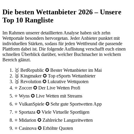
Die besten Wettanbieter 2026 – Unsere
Top 10 Rangliste
Im Rahmen unserer detaillierten Analyse haben sich zehn
Wettportale besonders hervorgetan. Jeder Anbieter punktet mit
individuellen Stärken, sodass für jeden Wettfreund die passende
Plattform dabei ist. Die folgende Auflistung verschafft euch einen
schnellen Überblick darüber, welcher Buchmacher in welchem
Bereich glänzt.
🥇 BetRepublic ✪ Bester Wettanbieter im Mai
🥈 Kingmaker ✪ Top eSports Wettanbieter
🥉 Revolution ✪ Lukrative Wettquoten
⭐ Zoccer ✪ Der Live Wetten Profi
⭐ Wyns ✪ Live Wetten mit Streams
⭐ VulkanSpiele ✪ Sehr gute Sportwetten App
⭐ Sportaza ✪ Viele Virtuelle Sportligen
⭐ Midarion ✪ Zahlreiche Langzeitwetten
⭐ Casinova ✪ Erhöhte Quoten