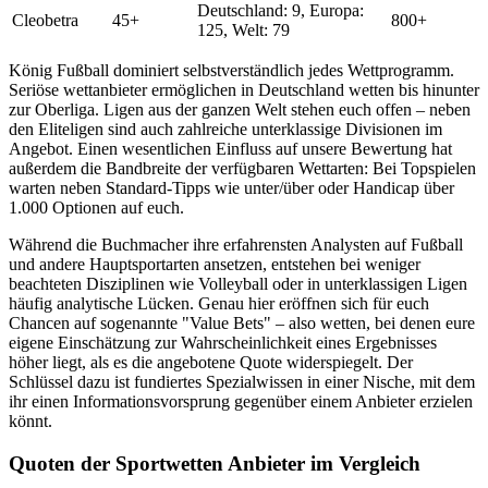
Deutschland: 9, Europa:
Cleobetra
45+
800+
125, Welt: 79
König Fußball dominiert selbstverständlich jedes Wettprogramm.
Seriöse wettanbieter ermöglichen in Deutschland wetten bis hinunter
zur Oberliga. Ligen aus der ganzen Welt stehen euch offen – neben
den Eliteligen sind auch zahlreiche unterklassige Divisionen im
Angebot. Einen wesentlichen Einfluss auf unsere Bewertung hat
außerdem die Bandbreite der verfügbaren Wettarten: Bei Topspielen
warten neben Standard-Tipps wie unter/über oder Handicap über
1.000 Optionen auf euch.
Während die Buchmacher ihre erfahrensten Analysten auf Fußball
und andere Hauptsportarten ansetzen, entstehen bei weniger
beachteten Disziplinen wie Volleyball oder in unterklassigen Ligen
häufig analytische Lücken. Genau hier eröffnen sich für euch
Chancen auf sogenannte "Value Bets" – also wetten, bei denen eure
eigene Einschätzung zur Wahrscheinlichkeit eines Ergebnisses
höher liegt, als es die angebotene Quote widerspiegelt. Der
Schlüssel dazu ist fundiertes Spezialwissen in einer Nische, mit dem
ihr einen Informationsvorsprung gegenüber einem Anbieter erzielen
könnt.
Quoten der Sportwetten Anbieter im Vergleich