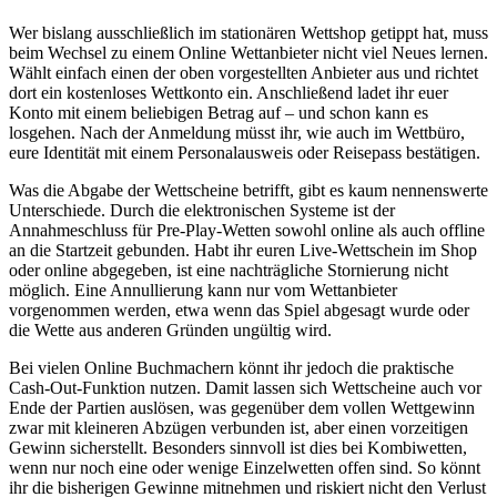
Wer bislang ausschließlich im stationären Wettshop getippt hat, muss
beim Wechsel zu einem Online Wettanbieter nicht viel Neues lernen.
Wählt einfach einen der oben vorgestellten Anbieter aus und richtet
dort ein kostenloses Wettkonto ein. Anschließend ladet ihr euer
Konto mit einem beliebigen Betrag auf – und schon kann es
losgehen. Nach der Anmeldung müsst ihr, wie auch im Wettbüro,
eure Identität mit einem Personalausweis oder Reisepass bestätigen.
Was die Abgabe der Wettscheine betrifft, gibt es kaum nennenswerte
Unterschiede. Durch die elektronischen Systeme ist der
Annahmeschluss für Pre-Play-Wetten sowohl online als auch offline
an die Startzeit gebunden. Habt ihr euren Live-Wettschein im Shop
oder online abgegeben, ist eine nachträgliche Stornierung nicht
möglich. Eine Annullierung kann nur vom Wettanbieter
vorgenommen werden, etwa wenn das Spiel abgesagt wurde oder
die Wette aus anderen Gründen ungültig wird.
Bei vielen Online Buchmachern könnt ihr jedoch die praktische
Cash-Out-Funktion nutzen. Damit lassen sich Wettscheine auch vor
Ende der Partien auslösen, was gegenüber dem vollen Wettgewinn
zwar mit kleineren Abzügen verbunden ist, aber einen vorzeitigen
Gewinn sicherstellt. Besonders sinnvoll ist dies bei Kombiwetten,
wenn nur noch eine oder wenige Einzelwetten offen sind. So könnt
ihr die bisherigen Gewinne mitnehmen und riskiert nicht den Verlust