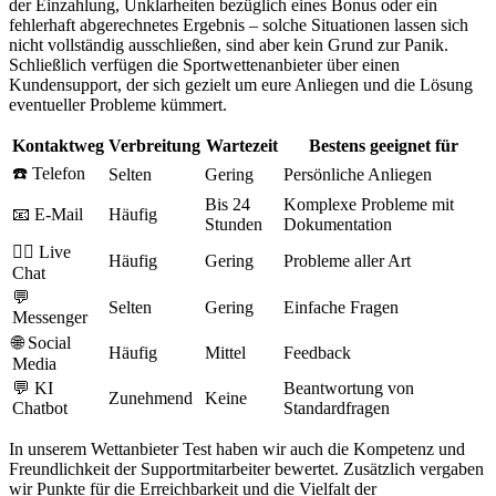
der Einzahlung, Unklarheiten bezüglich eines Bonus oder ein
fehlerhaft abgerechnetes Ergebnis – solche Situationen lassen sich
nicht vollständig ausschließen, sind aber kein Grund zur Panik.
Schließlich verfügen die Sportwettenanbieter über einen
Kundensupport, der sich gezielt um eure Anliegen und die Lösung
eventueller Probleme kümmert.
Kontaktweg
Verbreitung
Wartezeit
Bestens geeignet für
☎️ Telefon
Selten
Gering
Persönliche Anliegen
Bis 24
Komplexe Probleme mit
📧 E-Mail
Häufig
Stunden
Dokumentation
👩‍⚕️ Live
Häufig
Gering
Probleme aller Art
Chat
💬
Selten
Gering
Einfache Fragen
Messenger
🌐 Social
Häufig
Mittel
Feedback
Media
💬 KI
Beantwortung von
Zunehmend
Keine
Chatbot
Standardfragen
In unserem Wettanbieter Test haben wir auch die Kompetenz und
Freundlichkeit der Supportmitarbeiter bewertet. Zusätzlich vergaben
wir Punkte für die Erreichbarkeit und die Vielfalt der