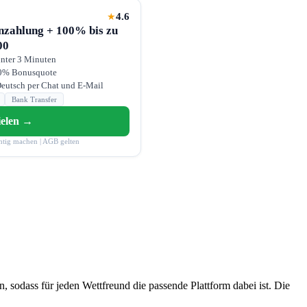
4.6
★
nzahlung + 100% bis zu
00
unter 3 Minuten
00% Bonusquote
Deutsch per Chat und E-Mail
Bank Transfer
ielen →
htig machen | AGB gelten
, sodass für jeden Wettfreund die passende Plattform dabei ist. Die