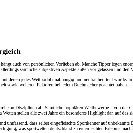
rgleich
t, hängt auch von persönlichen Vorlieben ab. Manche Tipper legen eno
llerdings sämtliche subjektiven Aspekte außen vor gelassen und den Ver
 mit denen jedes Wettportal unabhängig und neutral beurteilt wurde. In
heit sowie weiteren Faktoren bei jedem Buchmacher geachtet haben.
eite an Disziplinen ab. Sämtliche populären Wettbewerbe – von der C
 Wetten stellen alle zwei Jahre ein besonderes Highlight dar, auf das si
nd umfassend, dass selbst eingefleischte Sportkenner auf unbekannte Di
rfügung, was sportwetten deutschland zu einem echten Erlebnis macht