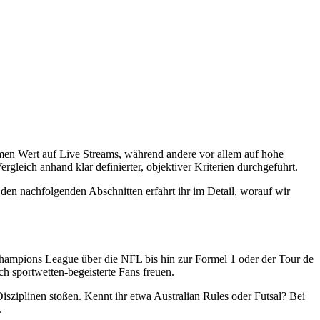
rmen Wert auf Live Streams, während andere vor allem auf hohe
gleich anhand klar definierter, objektiver Kriterien durchgeführt.
 den nachfolgenden Abschnitten erfahrt ihr im Detail, worauf wir
hampions League über die NFL bis hin zur Formel 1 oder der Tour de
ch sportwetten-begeisterte Fans freuen.
sziplinen stoßen. Kennt ihr etwa Australian Rules oder Futsal? Bei
.