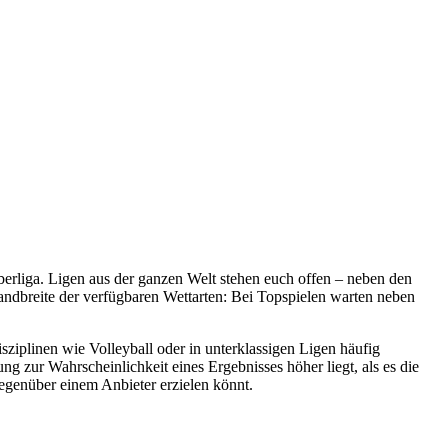
berliga. Ligen aus der ganzen Welt stehen euch offen – neben den
andbreite der verfügbaren Wettarten: Bei Topspielen warten neben
ziplinen wie Volleyball oder in unterklassigen Ligen häufig
g zur Wahrscheinlichkeit eines Ergebnisses höher liegt, als es die
gegenüber einem Anbieter erzielen könnt.