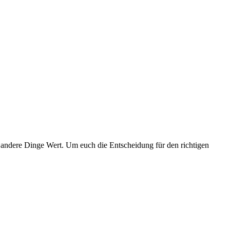
f andere Dinge Wert. Um euch die Entscheidung für den richtigen