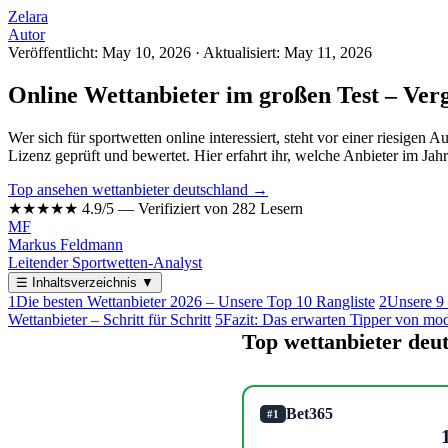
Zelara
Autor
Veröffentlicht: May 10, 2026
·
Aktualisiert: May 11, 2026
Online Wettanbieter im großen Test – Ver
Wer sich für sportwetten online interessiert, steht vor einer riesig
Lizenz geprüft und bewertet. Hier erfahrt ihr, welche Anbieter im J
Top ansehen wettanbieter deutschland →
★★★★★
4.9/5 — Verifiziert von 282 Lesern
MF
Markus Feldmann
Leitender Sportwetten-Analyst
☰
Inhaltsverzeichnis
▼
1
Die besten Wettanbieter 2026 – Unsere Top 10 Rangliste
2
Unsere 9 
Wettanbieter – Schritt für Schritt
5
Fazit: Das erwarten Tipper von mo
Top wettanbieter deut
Bet365
#1