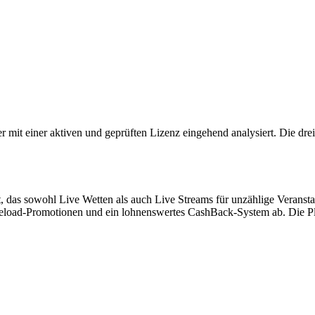
r mit einer aktiven und geprüften Lizenz eingehend analysiert. Die dre
t, das sowohl Live Wetten als auch Live Streams für unzählige Veranst
load-Promotionen und ein lohnenswertes CashBack-System ab. Die Platt