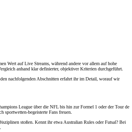
rmen Wert auf Live Streams, während andere vor allem auf hohe
gleich anhand klar definierter, objektiver Kriterien durchgeführt.
 den nachfolgenden Abschnitten erfahrt ihr im Detail, worauf wir
hampions League über die NFL bis hin zur Formel 1 oder der Tour de
ch sportwetten-begeisterte Fans freuen.
sziplinen stoßen. Kennt ihr etwa Australian Rules oder Futsal? Bei
.