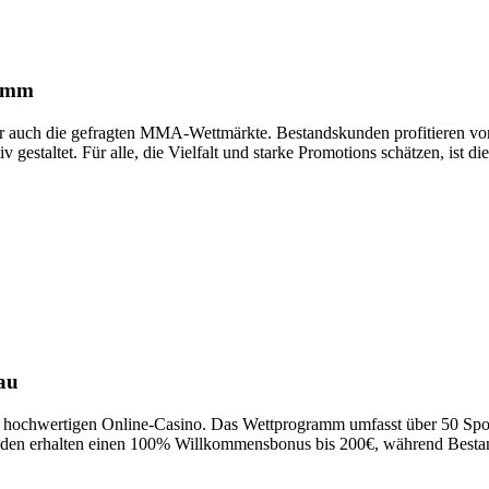
ramm
nter auch die gefragten MMA-Wettmärkte. Bestandskunden profitieren 
estaltet. Für alle, die Vielfalt und starke Promotions schätzen, ist d
au
em hochwertigen Online-Casino. Das Wettprogramm umfasst über 50 Spor
unden erhalten einen 100% Willkommensbonus bis 200€, während Besta