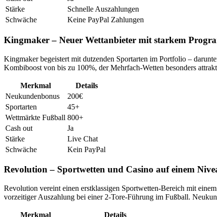
Stärke
Schnelle Auszahlungen
Schwäche
Keine PayPal Zahlungen
Kingmaker – Neuer Wettanbieter mit starkem Prog
Kingmaker begeistert mit dutzenden Sportarten im Portfolio – daru
Kombiboost von bis zu 100%, der Mehrfach-Wetten besonders attraktiv g
Merkmal
Details
Neukundenbonus
200€
Sportarten
45+
Wettmärkte Fußball
800+
Cash out
Ja
Stärke
Live Chat
Schwäche
Kein PayPal
Revolution – Sportwetten und Casino auf einem Nive
Revolution vereint einen erstklassigen Sportwetten-Bereich mit ein
vorzeitiger Auszahlung bei einer 2-Tore-Führung im Fußball. Neuk
Merkmal
Details