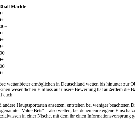
ßball Märkte
0+
0+
000+
0+
0+
0+
000+
0+
000+
0+
öse wettanbieter ermöglichen in Deutschland wetten bis hinunter zur O
. Einen wesentlichen Einfluss auf unsere Bewertung hat außerdem die B
f euch.
andere Hauptsportarten ansetzen, entstehen bei weniger beachteten Dis
genannte "Value Bets" – also wetten, bei denen eure eigene Einschätzun
ezialwissen in einer Nische, mit dem ihr einen Informationsvorsprung 