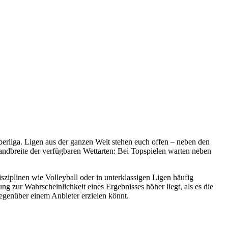
berliga. Ligen aus der ganzen Welt stehen euch offen – neben den
andbreite der verfügbaren Wettarten: Bei Topspielen warten neben
ziplinen wie Volleyball oder in unterklassigen Ligen häufig
g zur Wahrscheinlichkeit eines Ergebnisses höher liegt, als es die
gegenüber einem Anbieter erzielen könnt.