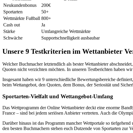
Neukundenbonus
200€
Sportarten
50+
Wettmärkte Fußball
800+
Cash out
Ja
Stärke
Umfangreiche Wettmärkte
Schwäche
Supportschnelligkeit ausbaubar
Unsere 9 Testkriterien im Wettanbieter Ve
Welcher Buchmacher letztendlich als bester Wettanbieter abschneide
Quoten nicht verzichten möchten. In unseren Testberichten haben wir a
Insgesamt haben wir 9 unterschiedliche Bewertungsbereiche definiert,
beim Wettangebot, den Quoten, dem Bonus, der Seriosität und Sicher
Sportarten-Vielfalt und Wettangebot-Umfang
Das Wettprogramm der Online Wettanbieter deckt eine enorme Bandbr
France – sind bei jedem seriösen Anbieter vertreten. Auch die Olympia
Darüber hinaus ist das Programm mancher Wettportale so tiefgehend u
den besten Buchmachern stehen euch Dutzende von Sportarten zur Ve