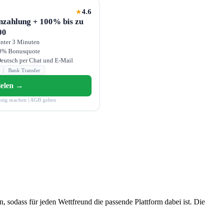
4.6
★
nzahlung + 100% bis zu
00
unter 3 Minuten
00% Bonusquote
Deutsch per Chat und E-Mail
Bank Transfer
ielen →
htig machen | AGB gelten
, sodass für jeden Wettfreund die passende Plattform dabei ist. Die