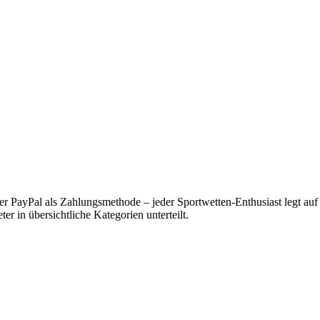
er PayPal als Zahlungsmethode – jeder Sportwetten-Enthusiast legt au
r in übersichtliche Kategorien unterteilt.