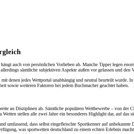
rgleich
t, hängt auch von persönlichen Vorlieben ab. Manche Tipper legen eno
llerdings sämtliche subjektiven Aspekte außen vor gelassen und den Ver
 mit denen jedes Wettportal unabhängig und neutral beurteilt wurde. In
heit sowie weiteren Faktoren bei jedem Buchmacher geachtet haben.
eite an Disziplinen ab. Sämtliche populären Wettbewerbe – von der C
 Wetten stellen alle zwei Jahre ein besonderes Highlight dar, auf das si
nd umfassend, dass selbst eingefleischte Sportkenner auf unbekannte Di
rfügung, was sportwetten deutschland zu einem echten Erlebnis macht