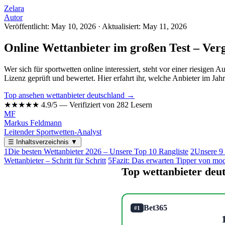
Zelara
Autor
Veröffentlicht: May 10, 2026
·
Aktualisiert: May 11, 2026
Online Wettanbieter im großen Test – Ver
Wer sich für sportwetten online interessiert, steht vor einer riesig
Lizenz geprüft und bewertet. Hier erfahrt ihr, welche Anbieter im J
Top ansehen wettanbieter deutschland →
★★★★★
4.9/5 — Verifiziert von 282 Lesern
MF
Markus Feldmann
Leitender Sportwetten-Analyst
☰
Inhaltsverzeichnis
▼
1
Die besten Wettanbieter 2026 – Unsere Top 10 Rangliste
2
Unsere 9 
Wettanbieter – Schritt für Schritt
5
Fazit: Das erwarten Tipper von mo
Top wettanbieter deut
Bet365
#1