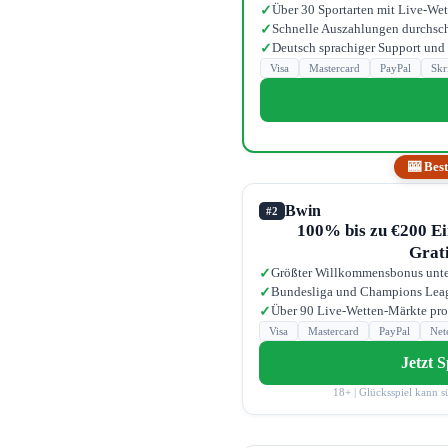
Über 30 Sportarten mit Live-We
✓
Schnelle Auszahlungen durchsch
✓
Deutsch sprachiger Support und 
✓
Visa
Mastercard
PayPal
Skri
🎰 Bes
Bwin
#2
100% bis zu €200 E
Grat
Größter Willkommensbonus unte
✓
Bundesliga und Champions Lea
✓
Über 90 Live-Wetten-Märkte pro
✓
Visa
Mastercard
PayPal
Nete
Jetzt 
18+ | Glücksspiel kann 