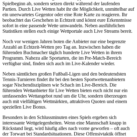
Spielbeginn ab, sondern setzen direkt während der laufenden
Partien. Durch Live Wetten habt ihr die Möglichkeit, unmittelbar auf
ein unerwartetes Gegentor oder eine Rote Karte zu reagieren. Ihr
beobachtet das Geschehen in Echtzeit und könnt eure Erkenntnisse
sofort in eine passende Wette umwandeln. Neben ausführlichen
Statistiken stellen euch einige Wettportale auch Live Streams bereit.
Noch vor wenigen Jahren boten die Anbieter nur eine begrenzte
Anzahl an Echtzeit-Wetten pro Tag an. Inzwischen haben die
führenden Buchmacher täglich hunderte Live Wetten in ihrem
Programm. Nahezu alle Sportarten, die im Pre-Match-Bereich
verfügbar sind, finden sich auch im Live-Kalender wieder.
Neben sämtlichen großen Fußball-Ligen und den bedeutendsten
Tennis-Turnieren findet ihr bei den besten Sportwettenanbietern
sogar Nischendisziplinen wie Schach im Live-Bereich. Die
führenden Wettanbieter für Live Wetten bieten euch nicht nur ein
umfassendes Wettangebot rund um die Uhr, sondern überzeugen
auch mit vielfältigen Wettmärkten, attraktiven Quoten und einem
speziellen Live Bonus.
Besonders in den Schlussminuten eines Spiels ergeben sich
interessante Wettgelegenheiten. Wenn eine Mannschaft knapp in
Rückstand liegt, wird häufig alles nach vorne geworfen – oft auch
der Torwart bei Standardsituationen. Diese Offensivtaktik öffnet