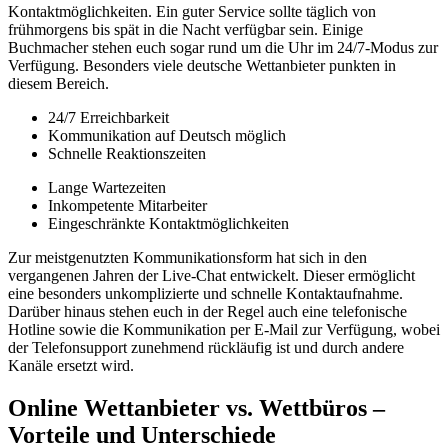
Kontaktmöglichkeiten. Ein guter Service sollte täglich von
frühmorgens bis spät in die Nacht verfügbar sein. Einige
Buchmacher stehen euch sogar rund um die Uhr im 24/7-Modus zur
Verfügung. Besonders viele deutsche Wettanbieter punkten in
diesem Bereich.
24/7 Erreichbarkeit
Kommunikation auf Deutsch möglich
Schnelle Reaktionszeiten
Lange Wartezeiten
Inkompetente Mitarbeiter
Eingeschränkte Kontaktmöglichkeiten
Zur meistgenutzten Kommunikationsform hat sich in den
vergangenen Jahren der Live-Chat entwickelt. Dieser ermöglicht
eine besonders unkomplizierte und schnelle Kontaktaufnahme.
Darüber hinaus stehen euch in der Regel auch eine telefonische
Hotline sowie die Kommunikation per E-Mail zur Verfügung, wobei
der Telefonsupport zunehmend rückläufig ist und durch andere
Kanäle ersetzt wird.
Online Wettanbieter vs. Wettbüros –
Vorteile und Unterschiede