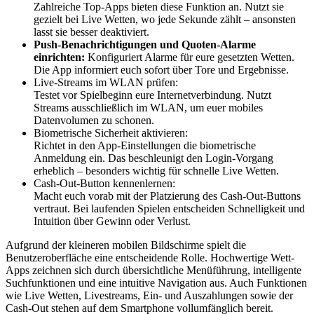
Zahlreiche Top-Apps bieten diese Funktion an. Nutzt sie
gezielt bei Live Wetten, wo jede Sekunde zählt – ansonsten
lasst sie besser deaktiviert.
Push-Benachrichtigungen und Quoten-Alarme
einrichten:
Konfiguriert Alarme für eure gesetzten Wetten.
Die App informiert euch sofort über Tore und Ergebnisse.
Live-Streams im WLAN prüfen:
Testet vor Spielbeginn eure Internetverbindung. Nutzt
Streams ausschließlich im WLAN, um euer mobiles
Datenvolumen zu schonen.
Biometrische Sicherheit aktivieren:
Richtet in den App-Einstellungen die biometrische
Anmeldung ein. Das beschleunigt den Login-Vorgang
erheblich – besonders wichtig für schnelle Live Wetten.
Cash-Out-Button kennenlernen:
Macht euch vorab mit der Platzierung des Cash-Out-Buttons
vertraut. Bei laufenden Spielen entscheiden Schnelligkeit und
Intuition über Gewinn oder Verlust.
Aufgrund der kleineren mobilen Bildschirme spielt die
Benutzeroberfläche eine entscheidende Rolle. Hochwertige Wett-
Apps zeichnen sich durch übersichtliche Menüführung, intelligente
Suchfunktionen und eine intuitive Navigation aus. Auch Funktionen
wie Live Wetten, Livestreams, Ein- und Auszahlungen sowie der
Cash-Out stehen auf dem Smartphone vollumfänglich bereit.