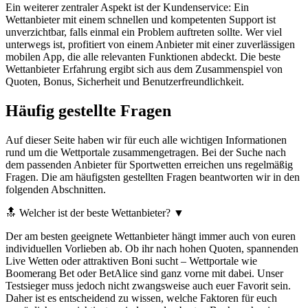
Ein weiterer zentraler Aspekt ist der Kundenservice: Ein
Wettanbieter mit einem schnellen und kompetenten Support ist
unverzichtbar, falls einmal ein Problem auftreten sollte. Wer viel
unterwegs ist, profitiert von einem Anbieter mit einer zuverlässigen
mobilen App, die alle relevanten Funktionen abdeckt. Die beste
Wettanbieter Erfahrung ergibt sich aus dem Zusammenspiel von
Quoten, Bonus, Sicherheit und Benutzerfreundlichkeit.
Häufig gestellte Fragen
Auf dieser Seite haben wir für euch alle wichtigen Informationen
rund um die Wettportale zusammengetragen. Bei der Suche nach
dem passenden Anbieter für Sportwetten erreichen uns regelmäßig
Fragen. Die am häufigsten gestellten Fragen beantworten wir in den
folgenden Abschnitten.
🔝 Welcher ist der beste Wettanbieter?
▼
Der am besten geeignete Wettanbieter hängt immer auch von euren
individuellen Vorlieben ab. Ob ihr nach hohen Quoten, spannenden
Live Wetten oder attraktiven Boni sucht – Wettportale wie
Boomerang Bet oder BetAlice sind ganz vorne mit dabei. Unser
Testsieger muss jedoch nicht zwangsweise auch euer Favorit sein.
Daher ist es entscheidend zu wissen, welche Faktoren für euch