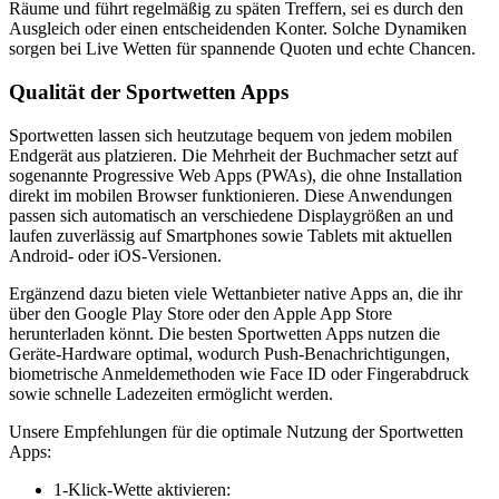
Räume und führt regelmäßig zu späten Treffern, sei es durch den
Ausgleich oder einen entscheidenden Konter. Solche Dynamiken
sorgen bei Live Wetten für spannende Quoten und echte Chancen.
Qualität der Sportwetten Apps
Sportwetten lassen sich heutzutage bequem von jedem mobilen
Endgerät aus platzieren. Die Mehrheit der Buchmacher setzt auf
sogenannte Progressive Web Apps (PWAs), die ohne Installation
direkt im mobilen Browser funktionieren. Diese Anwendungen
passen sich automatisch an verschiedene Displaygrößen an und
laufen zuverlässig auf Smartphones sowie Tablets mit aktuellen
Android- oder iOS-Versionen.
Ergänzend dazu bieten viele Wettanbieter native Apps an, die ihr
über den Google Play Store oder den Apple App Store
herunterladen könnt. Die besten Sportwetten Apps nutzen die
Geräte-Hardware optimal, wodurch Push-Benachrichtigungen,
biometrische Anmeldemethoden wie Face ID oder Fingerabdruck
sowie schnelle Ladezeiten ermöglicht werden.
Unsere Empfehlungen für die optimale Nutzung der Sportwetten
Apps:
1-Klick-Wette aktivieren: