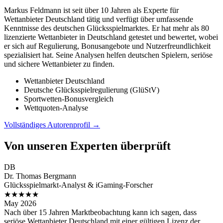
Markus Feldmann ist seit über 10 Jahren als Experte für
Wettanbieter Deutschland tätig und verfügt über umfassende
Kenntnisse des deutschen Glücksspielmarktes. Er hat mehr als 80
lizenzierte Wettanbieter in Deutschland getestet und bewertet, wobei
er sich auf Regulierung, Bonusangebote und Nutzerfreundlichkeit
spezialisiert hat. Seine Analysen helfen deutschen Spielern, seriöse
und sichere Wettanbieter zu finden.
Wettanbieter Deutschland
Deutsche Glücksspielregulierung (GlüStV)
Sportwetten-Bonusvergleich
Wettquoten-Analyse
Vollständiges Autorenprofil →
Von unseren Experten überprüft
DB
Dr. Thomas Bergmann
Glücksspielmarkt-Analyst & iGaming-Forscher
★★★★★
May 2026
Nach über 15 Jahren Marktbeobachtung kann ich sagen, dass
seriöse Wettanbieter Deutschland mit einer gültigen Lizenz der