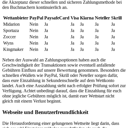
die Akzeptanz dieser schnellen und sicheren Zahlungsmethode bei
den Buchmachern kontinuierlich an.
Wettanbieter
PayPal
PaysafeCard
Visa
Klarna
Neteller
Skrill
Midarion
Nein
Ja
Ja
Ja
Ja
Ja
Sportaza
Nein
Ja
Ja
Ja
Ja
Ja
Zoccer
Nein
Ja
Ja
Ja
Ja
Ja
Wyns
Nein
Ja
Ja
Ja
Ja
Ja
Kingmaker
Nein
Ja
Ja
Ja
Ja
Ja
Neben der Auswahl an Zahlungsoptionen haben auch die
Geschwindigkeit der Transaktionen sowie eventuell anfallende
Gebühren Einfluss auf unsere Bewertung genommen. Besonders die
schnellen eWallets wie PayPal, Skrill oder Neteller sorgen dafür,
dass eure Einzahlung in Sekundenschnelle auf dem Wettkonto
landet. Auch eine Auszahlung steht nach erfolgter Prüfung sofort zur
Verfügung. Achtet unbedingt darauf, dass die Einzahlung für euch
ohne jegliche Gebühren möglich ist, damit euer Wettstart nicht
gleich mit einem Verlust beginnt.
Webseite und Benutzerfreundlichkeit
Die Herausforderung einer gelungenen Wettseite liegt darin, dass