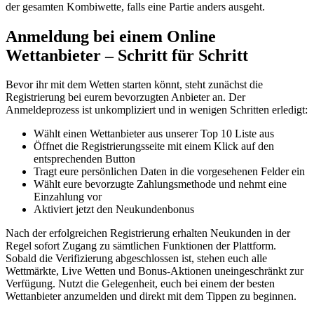
der gesamten Kombiwette, falls eine Partie anders ausgeht.
Anmeldung bei einem Online
Wettanbieter – Schritt für Schritt
Bevor ihr mit dem Wetten starten könnt, steht zunächst die
Registrierung bei eurem bevorzugten Anbieter an. Der
Anmeldeprozess ist unkompliziert und in wenigen Schritten erledigt:
Wählt einen Wettanbieter aus unserer Top 10 Liste aus
Öffnet die Registrierungsseite mit einem Klick auf den
entsprechenden Button
Tragt eure persönlichen Daten in die vorgesehenen Felder ein
Wählt eure bevorzugte Zahlungsmethode und nehmt eine
Einzahlung vor
Aktiviert jetzt den Neukundenbonus
Nach der erfolgreichen Registrierung erhalten Neukunden in der
Regel sofort Zugang zu sämtlichen Funktionen der Plattform.
Sobald die Verifizierung abgeschlossen ist, stehen euch alle
Wettmärkte, Live Wetten und Bonus-Aktionen uneingeschränkt zur
Verfügung. Nutzt die Gelegenheit, euch bei einem der besten
Wettanbieter anzumelden und direkt mit dem Tippen zu beginnen.