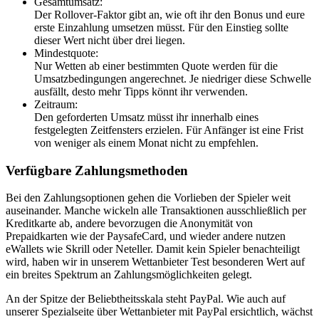
Gesamtumsatz:
Der Rollover-Faktor gibt an, wie oft ihr den Bonus und eure
erste Einzahlung umsetzen müsst. Für den Einstieg sollte
dieser Wert nicht über drei liegen.
Mindestquote:
Nur Wetten ab einer bestimmten Quote werden für die
Umsatzbedingungen angerechnet. Je niedriger diese Schwelle
ausfällt, desto mehr Tipps könnt ihr verwenden.
Zeitraum:
Den geforderten Umsatz müsst ihr innerhalb eines
festgelegten Zeitfensters erzielen. Für Anfänger ist eine Frist
von weniger als einem Monat nicht zu empfehlen.
Verfügbare Zahlungsmethoden
Bei den Zahlungsoptionen gehen die Vorlieben der Spieler weit
auseinander. Manche wickeln alle Transaktionen ausschließlich per
Kreditkarte ab, andere bevorzugen die Anonymität von
Prepaidkarten wie der PaysafeCard, und wieder andere nutzen
eWallets wie Skrill oder Neteller. Damit kein Spieler benachteiligt
wird, haben wir in unserem Wettanbieter Test besonderen Wert auf
ein breites Spektrum an Zahlungsmöglichkeiten gelegt.
An der Spitze der Beliebtheitsskala steht PayPal. Wie auch auf
unserer Spezialseite über Wettanbieter mit PayPal ersichtlich, wächst