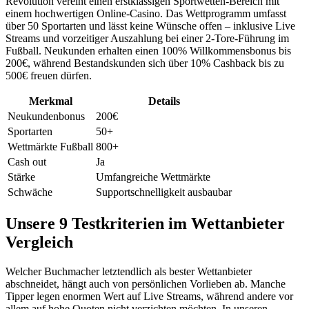
Revolution vereint einen erstklassigen Sportwetten-Bereich mit
einem hochwertigen Online-Casino. Das Wettprogramm umfasst
über 50 Sportarten und lässt keine Wünsche offen – inklusive Live
Streams und vorzeitiger Auszahlung bei einer 2-Tore-Führung im
Fußball. Neukunden erhalten einen 100% Willkommensbonus bis
200€, während Bestandskunden sich über 10% Cashback bis zu
500€ freuen dürfen.
Merkmal
Details
Neukundenbonus
200€
Sportarten
50+
Wettmärkte Fußball
800+
Cash out
Ja
Stärke
Umfangreiche Wettmärkte
Schwäche
Supportschnelligkeit ausbaubar
Unsere 9 Testkriterien im Wettanbieter
Vergleich
Welcher Buchmacher letztendlich als bester Wettanbieter
abschneidet, hängt auch von persönlichen Vorlieben ab. Manche
Tipper legen enormen Wert auf Live Streams, während andere vor
allem auf hohe Quoten nicht verzichten möchten. In unseren