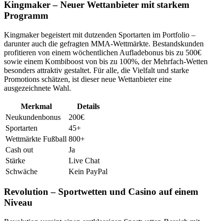
Kingmaker – Neuer Wettanbieter mit starkem
Programm
Kingmaker begeistert mit dutzenden Sportarten im Portfolio –
darunter auch die gefragten MMA-Wettmärkte. Bestandskunden
profitieren von einem wöchentlichen Aufladebonus bis zu 500€
sowie einem Kombiboost von bis zu 100%, der Mehrfach-Wetten
besonders attraktiv gestaltet. Für alle, die Vielfalt und starke
Promotions schätzen, ist dieser neue Wettanbieter eine
ausgezeichnete Wahl.
Merkmal
Details
Neukundenbonus
200€
Sportarten
45+
Wettmärkte Fußball
800+
Cash out
Ja
Stärke
Live Chat
Schwäche
Kein PayPal
Revolution – Sportwetten und Casino auf einem
Niveau