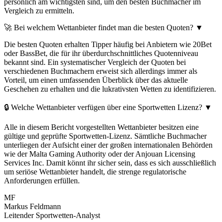
persönlich am wichtigsten sind, um den besten Buchmacher im
Vergleich zu ermitteln.
🚀 Bei welchem Wettanbieter findet man die besten Quoten?
▼
Die besten Quoten erhalten Tipper häufig bei Anbietern wie 20Bet
oder BassBet, die für ihr überdurchschnittliches Quotenniveau
bekannt sind. Ein systematischer Vergleich der Quoten bei
verschiedenen Buchmachern erweist sich allerdings immer als
Vorteil, um einen umfassenden Überblick über das aktuelle
Geschehen zu erhalten und die lukrativsten Wetten zu identifizieren.
🔒 Welche Wettanbieter verfügen über eine Sportwetten Lizenz?
▼
Alle in diesem Bericht vorgestellten Wettanbieter besitzen eine
gültige und geprüfte Sportwetten-Lizenz. Sämtliche Buchmacher
unterliegen der Aufsicht einer der großen internationalen Behörden
wie der Malta Gaming Authority oder der Anjouan Licensing
Services Inc. Damit könnt ihr sicher sein, dass es sich ausschließlich
um seriöse Wettanbieter handelt, die strenge regulatorische
Anforderungen erfüllen.
MF
Markus Feldmann
Leitender Sportwetten-Analyst