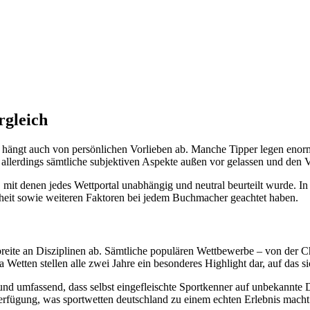
rgleich
t, hängt auch von persönlichen Vorlieben ab. Manche Tipper legen eno
llerdings sämtliche subjektiven Aspekte außen vor gelassen und den Ver
 mit denen jedes Wettportal unabhängig und neutral beurteilt wurde. In
heit sowie weiteren Faktoren bei jedem Buchmacher geachtet haben.
eite an Disziplinen ab. Sämtliche populären Wettbewerbe – von der C
 Wetten stellen alle zwei Jahre ein besonderes Highlight dar, auf das si
nd umfassend, dass selbst eingefleischte Sportkenner auf unbekannte Di
rfügung, was sportwetten deutschland zu einem echten Erlebnis macht