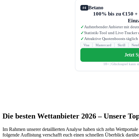
Betano
#4
100% bis zu €150 +
Einz
Aufstrebender Anbieter mit deu
✓
Statistik-Tool und Live-Tracker 
✓
Attraktive Quotenboosts täglich 
✓
Visa
Mastercard
Skrill
Netel
Jetzt 
18+ | Glücksspiel kann 
Die besten Wettanbieter 2026 – Unsere Top
Im Rahmen unserer detaillierten Analyse haben sich zehn Wettportale b
folgende Auflistung verschafft euch einen schnellen Überblick darü