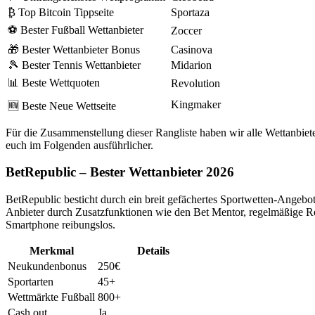
₿ Top Bitcoin Tippseite
Sportaza
⚽ Bester Fußball Wettanbieter
Zoccer
🎁 Bester Wettanbieter Bonus
Casinova
🎾 Bester Tennis Wettanbieter
Midarion
📊 Beste Wettquoten
Revolution
Kingmaker
🆕 Beste Neue Wettseite
Für die Zusammenstellung dieser Rangliste haben wir alle Wettanbiete
euch im Folgenden ausführlicher.
BetRepublic – Bester Wettanbieter 2026
BetRepublic besticht durch ein breit gefächertes Sportwetten-Angebo
Anbieter durch Zusatzfunktionen wie den Bet Mentor, regelmäßige Re
Smartphone reibungslos.
Merkmal
Details
Neukundenbonus
250€
Sportarten
45+
Wettmärkte Fußball
800+
Cash out
Ja