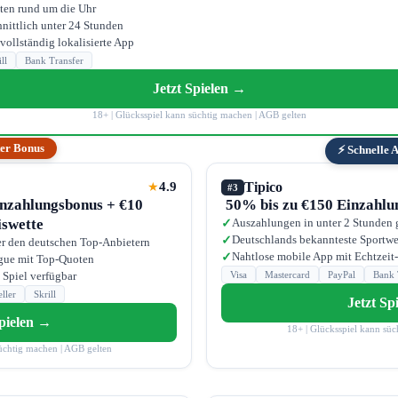
tten rund um die Uhr
nittlich unter 24 Stunden
vollständig lokalisierte App
ll
Bank Transfer
Jetzt Spielen →
18+ | Glücksspiel kann süchtig machen | AGB gelten
ter Bonus
⚡ Schnelle 
Tipico
4.9
★
#3
inzahlungsbonus + €10
50% bis zu €150 Einzahlun
iswette
Auszahlungen in unter 2 Stunden g
✓
Deutschlands bekannteste Sportwe
✓
r den deutschen Top-Anbietern
Nahtlose mobile App mit Echtzei
✓
gue mit Top-Quoten
 Spiel verfügbar
Visa
Mastercard
PayPal
Bank 
ller
Skrill
Jetzt Sp
Spielen →
18+ | Glücksspiel kann süc
süchtig machen | AGB gelten