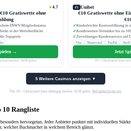
Unibet
4.7
★
#5
 €10 Gratiswette ohne
€10 Gratiswette ohne Ei
ahlung
€1
tschem DSWV-Mitgliedsstatus
Kinderleichte Kontoeröffnung in 
✓
direkt in der Wettoberfläche
Kombiwetten-Verstärker bis zu 1
✓
für Topspiele
Zuverlässiger Kundenservice auf 
✓
ler
Visa
Mastercard
PayPal
Skrill
Spielen →
Jetzt Sp
süchtig machen | AGB gelten
18+ | Glücksspiel kann süc
5 Weitere Casinos anzeigen ▼
Nur 18+. Glücksspiel kann abhängig machen. AGB gelten.
BeGambleAware.org
 10 Rangliste
esonders hervorgetan. Jeder Anbieter punktet mit individuellen Stärken
ber, welcher Buchmacher in welchem Bereich glänzt.