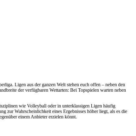
berliga. Ligen aus der ganzen Welt stehen euch offen – neben den
andbreite der verfügbaren Wettarten: Bei Topspielen warten neben
ziplinen wie Volleyball oder in unterklassigen Ligen häufig
g zur Wahrscheinlichkeit eines Ergebnisses höher liegt, als es die
gegenüber einem Anbieter erzielen könnt.