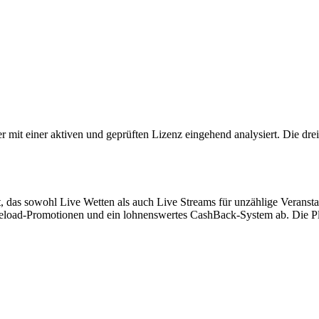
r mit einer aktiven und geprüften Lizenz eingehend analysiert. Die dre
t, das sowohl Live Wetten als auch Live Streams für unzählige Veranst
load-Promotionen und ein lohnenswertes CashBack-System ab. Die Platt