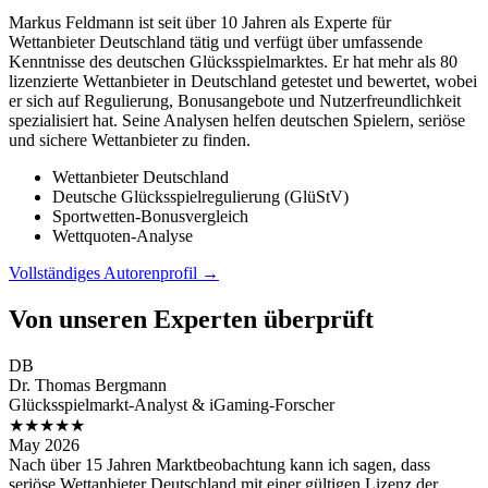
Markus Feldmann ist seit über 10 Jahren als Experte für
Wettanbieter Deutschland tätig und verfügt über umfassende
Kenntnisse des deutschen Glücksspielmarktes. Er hat mehr als 80
lizenzierte Wettanbieter in Deutschland getestet und bewertet, wobei
er sich auf Regulierung, Bonusangebote und Nutzerfreundlichkeit
spezialisiert hat. Seine Analysen helfen deutschen Spielern, seriöse
und sichere Wettanbieter zu finden.
Wettanbieter Deutschland
Deutsche Glücksspielregulierung (GlüStV)
Sportwetten-Bonusvergleich
Wettquoten-Analyse
Vollständiges Autorenprofil →
Von unseren Experten überprüft
DB
Dr. Thomas Bergmann
Glücksspielmarkt-Analyst & iGaming-Forscher
★★★★★
May 2026
Nach über 15 Jahren Marktbeobachtung kann ich sagen, dass
seriöse Wettanbieter Deutschland mit einer gültigen Lizenz der