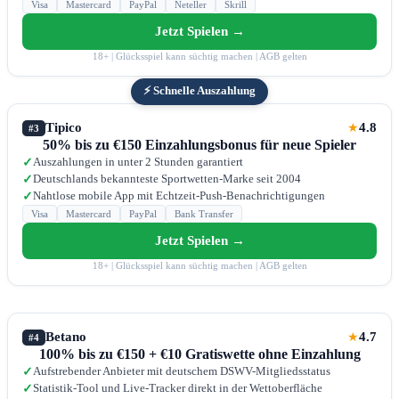
Visa
Mastercard
PayPal
Neteller
Skrill
Jetzt Spielen →
18+ | Glücksspiel kann süchtig machen | AGB gelten
⚡ Schnelle Auszahlung
Tipico
4.8
★
#3
50% bis zu €150 Einzahlungsbonus für neue Spieler
Auszahlungen in unter 2 Stunden garantiert
✓
Deutschlands bekannteste Sportwetten-Marke seit 2004
✓
Nahtlose mobile App mit Echtzeit-Push-Benachrichtigungen
✓
Visa
Mastercard
PayPal
Bank Transfer
Jetzt Spielen →
18+ | Glücksspiel kann süchtig machen | AGB gelten
Betano
4.7
★
#4
100% bis zu €150 + €10 Gratiswette ohne Einzahlung
Aufstrebender Anbieter mit deutschem DSWV-Mitgliedsstatus
✓
Statistik-Tool und Live-Tracker direkt in der Wettoberfläche
✓