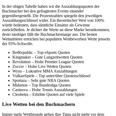
In der obigen Tabelle haben wir die Auszahlungsquoten der
Buchmacher bei den gefragtesten Events einander
gegenübergestellt. Die Prozentzahlen spiegeln den jeweiligen
Auszahlungsschlüssel wider. Ein theoretischer Wert von 100%
würde bedeuten, dass sämtliche Einsätze als Gewinne
zurückfließen. Je dichter die Werte an diese Marke herankommen,
desto niedriger fällt die Buchmachermarge aus. Die besten
Wettanbieter erreichen bei populären Wettbewerben Werte jenseits
der 95%-Schwelle.
BetRepublic – Top eSports Quoten
Kingmaker – Gute Langzeitwetten Quoten
Revolution – Hohe Premier League Quoten
Zoccer – Hohe Live Wetten Quoten
Wyns – Lukrative MMA Auszahlungen
VulkanSpiele – Top unter/über Quotenschlüssel
Sportaza – Sehr gute NBA Quoten
Midarion – Top Bundesliga Quoten
Casinova – Hohe Tennis Auszahlungen
Cleobetra – Erhöhte Quoten auf viele Spiele
Live Wetten bei den Buchmachern
Immer mehr Wettfreunde geben ihre Tipps nicht mehr vor dem