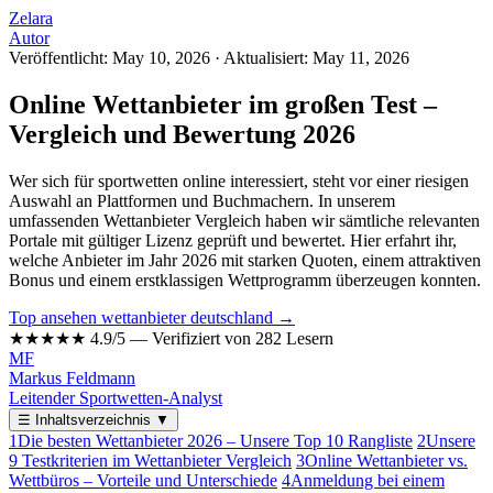
Zelara
Autor
Veröffentlicht: May 10, 2026
·
Aktualisiert: May 11, 2026
Online Wettanbieter im großen Test –
Vergleich und Bewertung 2026
Wer sich für sportwetten online interessiert, steht vor einer riesigen
Auswahl an Plattformen und Buchmachern. In unserem
umfassenden Wettanbieter Vergleich haben wir sämtliche relevanten
Portale mit gültiger Lizenz geprüft und bewertet. Hier erfahrt ihr,
welche Anbieter im Jahr 2026 mit starken Quoten, einem attraktiven
Bonus und einem erstklassigen Wettprogramm überzeugen konnten.
Top ansehen wettanbieter deutschland →
★★★★★
4.9/5 — Verifiziert von 282 Lesern
MF
Markus Feldmann
Leitender Sportwetten-Analyst
☰
Inhaltsverzeichnis
▼
1
Die besten Wettanbieter 2026 – Unsere Top 10 Rangliste
2
Unsere
9 Testkriterien im Wettanbieter Vergleich
3
Online Wettanbieter vs.
Wettbüros – Vorteile und Unterschiede
4
Anmeldung bei einem