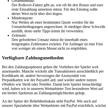
Gesamtumsatz:
Der Rollover-Faktor gibt an, wie oft ihr den Bonus und eure
erste Einzahlung umsetzen müsst. Für den Einstieg sollte
dieser Wert nicht über drei liegen.
Mindestquote:
Nur Wetten ab einer bestimmten Quote werden für die
Umsatzbedingungen angerechnet. Je niedriger diese Schwelle
ausfällt, desto mehr Tipps könnt ihr verwenden.
Zeitraum:
Den geforderten Umsatz müsst ihr innerhalb eines
festgelegten Zeitfensters erzielen. Für Anfänger ist eine Frist
von weniger als einem Monat nicht zu empfehlen.
Verfügbare Zahlungsmethoden
Bei den Zahlungsoptionen gehen die Vorlieben der Spieler weit
auseinander. Manche wickeln alle Transaktionen ausschließlich per
Kreditkarte ab, andere bevorzugen die Anonymität von
Prepaidkarten wie der PaysafeCard, und wieder andere nutzen
eWallets wie Skrill oder Neteller. Damit kein Spieler benachteiligt
wird, haben wir in unserem Wettanbieter Test besonderen Wert auf
ein breites Spektrum an Zahlungsmöglichkeiten gelegt.
An der Spitze der Beliebtheitsskala steht PayPal. Wie auch auf
unserer Spezialseite über Wettanbieter mit PayPal ersichtlich, wächst