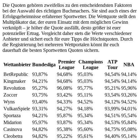
Die Quoten gehören zweifellos zu den entscheidendsten Faktoren
bei der Auswahl des richtigen Buchmachers. Sie sind auch eines der
Erfolgsgeheimnisse erfahrener Sportwetter. Die Wettquote stellt den
Multiplikator dar, der euren Einsatz mit dem möglichen Gewinn
verknüpft – je höher die Quote ausfällt, desto größer ist euer
potenzieller Ertrag. Vergleicht daher stets die Werte verschiedener
Anbieter und sichert euch für eure Tipps die Höchstquoten. Durch
die Registrierung bei mehreren Wettportalen könnt ihr euch
dauerhaft die besten Sportwetten Quoten sichern.
Premier
Champions
ATP
Wettanbieter
Bundesliga
NBA
League
League
Tour
BetRepublic
93,87%
94,68%
95,03%
94,54%
94,14%
Kingmaker
94,21%
94,68%
95,03%
94,54%
94,14%
Revolution
95,27%
96,08%
95,77%
95,21%
95,96%
Zoccer
93,75%
93,42%
95,11%
93,54%
93,26%
Wyns
93,40%
94,33%
94,52%
94,12%
94,52%
VulkanSpiele
93,31%
94,27%
94,18%
93,99%
94,01%
Sportaza
94,21%
95,87%
95,34%
94,51%
95,54%
Midarion
95,97%
93,87%
95,34%
94,53%
95,84%
Casinova
94,82%
95,38%
95,60%
94,75%
95,08%
Cleobetra
94,82%
95,22%
95,61%
94,40%
95,14%