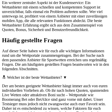
Ein weiterer zentraler Aspekt ist der Kundenservice: Ein
Wettanbieter mit einem schnellen und kompetenten Support ist
unverzichtbar, falls einmal ein Problem auftreten sollte. Wer viel
unterwegs ist, profitiert von einem Anbieter mit einer zuverlässigen
mobilen App, die alle relevanten Funktionen abdeckt. Die beste
Wettanbieter Erfahrung ergibt sich aus dem Zusammenspiel von
Quoten, Bonus, Sicherheit und Benutzerfreundlichkeit.
Häufig gestellte Fragen
Auf dieser Seite haben wir für euch alle wichtigen Informationen
rund um die Wettportale zusammengetragen. Bei der Suche nach
dem passenden Anbieter für Sportwetten erreichen uns regelmäßig
Fragen. Die am häufigsten gestellten Fragen beantworten wir in den
folgenden Abschnitten.
🔝 Welcher ist der beste Wettanbieter?
▼
Der am besten geeignete Wettanbieter hängt immer auch von euren
individuellen Vorlieben ab. Ob ihr nach hohen Quoten, spannenden
Live Wetten oder attraktiven Boni sucht – Wettportale wie
Boomerang Bet oder BetAlice sind ganz vorne mit dabei. Unser
Testsieger muss jedoch nicht zwangsweise auch euer Favorit sein.
Daher ist es entscheidend zu wissen, welche Faktoren für euch