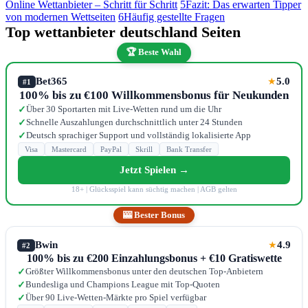
Online Wettanbieter – Schritt für Schritt
5
Fazit: Das erwarten Tipper
von modernen Wettseiten
6
Häufig gestellte Fragen
Top wettanbieter deutschland Seiten
🏆 Beste Wahl
Bet365
5.0
★
#1
100% bis zu €100 Willkommensbonus für Neukunden
Über 30 Sportarten mit Live-Wetten rund um die Uhr
✓
Schnelle Auszahlungen durchschnittlich unter 24 Stunden
✓
Deutsch sprachiger Support und vollständig lokalisierte App
✓
Visa
Mastercard
PayPal
Skrill
Bank Transfer
Jetzt Spielen →
18+ | Glücksspiel kann süchtig machen | AGB gelten
🎰 Bester Bonus
Bwin
4.9
★
#2
100% bis zu €200 Einzahlungsbonus + €10 Gratiswette
Größter Willkommensbonus unter den deutschen Top-Anbietern
✓
Bundesliga und Champions League mit Top-Quoten
✓
Über 90 Live-Wetten-Märkte pro Spiel verfügbar
✓