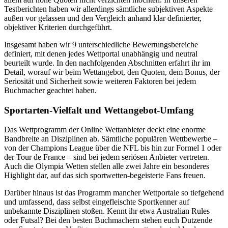
Testberichten haben wir allerdings sämtliche subjektiven Aspekte
außen vor gelassen und den Vergleich anhand klar definierter,
objektiver Kriterien durchgeführt.
Insgesamt haben wir 9 unterschiedliche Bewertungsbereiche
definiert, mit denen jedes Wettportal unabhängig und neutral
beurteilt wurde. In den nachfolgenden Abschnitten erfahrt ihr im
Detail, worauf wir beim Wettangebot, den Quoten, dem Bonus, der
Seriosität und Sicherheit sowie weiteren Faktoren bei jedem
Buchmacher geachtet haben.
Sportarten-Vielfalt und Wettangebot-Umfang
Das Wettprogramm der Online Wettanbieter deckt eine enorme
Bandbreite an Disziplinen ab. Sämtliche populären Wettbewerbe –
von der Champions League über die NFL bis hin zur Formel 1 oder
der Tour de France – sind bei jedem seriösen Anbieter vertreten.
Auch die Olympia Wetten stellen alle zwei Jahre ein besonderes
Highlight dar, auf das sich sportwetten-begeisterte Fans freuen.
Darüber hinaus ist das Programm mancher Wettportale so tiefgehend
und umfassend, dass selbst eingefleischte Sportkenner auf
unbekannte Disziplinen stoßen. Kennt ihr etwa Australian Rules
oder Futsal? Bei den besten Buchmachern stehen euch Dutzende