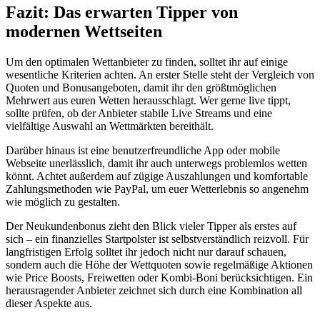
Fazit: Das erwarten Tipper von
modernen Wettseiten
Um den optimalen Wettanbieter zu finden, solltet ihr auf einige
wesentliche Kriterien achten. An erster Stelle steht der Vergleich von
Quoten und Bonusangeboten, damit ihr den größtmöglichen
Mehrwert aus euren Wetten herausschlagt. Wer gerne live tippt,
sollte prüfen, ob der Anbieter stabile Live Streams und eine
vielfältige Auswahl an Wettmärkten bereithält.
Darüber hinaus ist eine benutzerfreundliche App oder mobile
Webseite unerlässlich, damit ihr auch unterwegs problemlos wetten
könnt. Achtet außerdem auf zügige Auszahlungen und komfortable
Zahlungsmethoden wie PayPal, um euer Wetterlebnis so angenehm
wie möglich zu gestalten.
Der Neukundenbonus zieht den Blick vieler Tipper als erstes auf
sich – ein finanzielles Startpolster ist selbstverständlich reizvoll. Für
langfristigen Erfolg solltet ihr jedoch nicht nur darauf schauen,
sondern auch die Höhe der Wettquoten sowie regelmäßige Aktionen
wie Price Boosts, Freiwetten oder Kombi-Boni berücksichtigen. Ein
herausragender Anbieter zeichnet sich durch eine Kombination all
dieser Aspekte aus.