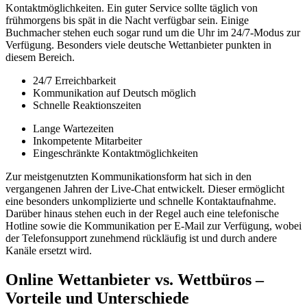
Kontaktmöglichkeiten. Ein guter Service sollte täglich von
frühmorgens bis spät in die Nacht verfügbar sein. Einige
Buchmacher stehen euch sogar rund um die Uhr im 24/7-Modus zur
Verfügung. Besonders viele deutsche Wettanbieter punkten in
diesem Bereich.
24/7 Erreichbarkeit
Kommunikation auf Deutsch möglich
Schnelle Reaktionszeiten
Lange Wartezeiten
Inkompetente Mitarbeiter
Eingeschränkte Kontaktmöglichkeiten
Zur meistgenutzten Kommunikationsform hat sich in den
vergangenen Jahren der Live-Chat entwickelt. Dieser ermöglicht
eine besonders unkomplizierte und schnelle Kontaktaufnahme.
Darüber hinaus stehen euch in der Regel auch eine telefonische
Hotline sowie die Kommunikation per E-Mail zur Verfügung, wobei
der Telefonsupport zunehmend rückläufig ist und durch andere
Kanäle ersetzt wird.
Online Wettanbieter vs. Wettbüros –
Vorteile und Unterschiede