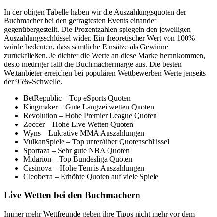
In der obigen Tabelle haben wir die Auszahlungsquoten der
Buchmacher bei den gefragtesten Events einander
gegenübergestellt. Die Prozentzahlen spiegeln den jeweiligen
Auszahlungsschlüssel wider. Ein theoretischer Wert von 100%
würde bedeuten, dass sämtliche Einsätze als Gewinne
zurückfließen. Je dichter die Werte an diese Marke herankommen,
desto niedriger fällt die Buchmachermarge aus. Die besten
Wettanbieter erreichen bei populären Wettbewerben Werte jenseits
der 95%-Schwelle.
BetRepublic – Top eSports Quoten
Kingmaker – Gute Langzeitwetten Quoten
Revolution – Hohe Premier League Quoten
Zoccer – Hohe Live Wetten Quoten
Wyns – Lukrative MMA Auszahlungen
VulkanSpiele – Top unter/über Quotenschlüssel
Sportaza – Sehr gute NBA Quoten
Midarion – Top Bundesliga Quoten
Casinova – Hohe Tennis Auszahlungen
Cleobetra – Erhöhte Quoten auf viele Spiele
Live Wetten bei den Buchmachern
Immer mehr Wettfreunde geben ihre Tipps nicht mehr vor dem