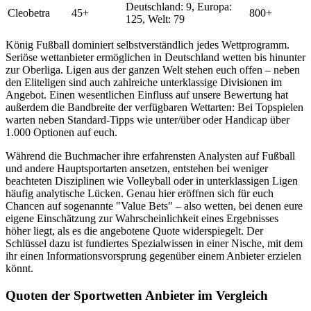
Deutschland: 9, Europa:
Cleobetra
45+
800+
125, Welt: 79
König Fußball dominiert selbstverständlich jedes Wettprogramm.
Seriöse wettanbieter ermöglichen in Deutschland wetten bis hinunter
zur Oberliga. Ligen aus der ganzen Welt stehen euch offen – neben
den Eliteligen sind auch zahlreiche unterklassige Divisionen im
Angebot. Einen wesentlichen Einfluss auf unsere Bewertung hat
außerdem die Bandbreite der verfügbaren Wettarten: Bei Topspielen
warten neben Standard-Tipps wie unter/über oder Handicap über
1.000 Optionen auf euch.
Während die Buchmacher ihre erfahrensten Analysten auf Fußball
und andere Hauptsportarten ansetzen, entstehen bei weniger
beachteten Disziplinen wie Volleyball oder in unterklassigen Ligen
häufig analytische Lücken. Genau hier eröffnen sich für euch
Chancen auf sogenannte "Value Bets" – also wetten, bei denen eure
eigene Einschätzung zur Wahrscheinlichkeit eines Ergebnisses
höher liegt, als es die angebotene Quote widerspiegelt. Der
Schlüssel dazu ist fundiertes Spezialwissen in einer Nische, mit dem
ihr einen Informationsvorsprung gegenüber einem Anbieter erzielen
könnt.
Quoten der Sportwetten Anbieter im Vergleich