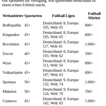
von Sportarten zur Verfügung, was sportwetten deutschland zu
einem echten Erlebnis macht.
Fußball
Wettanbieter
Sportarten
Fußball Ligen
Märkte
Deutschland: 8, Europa:
BetRepublic
45+
800+
105, Welt: 65
Deutschland: 8, Europa:
Kingmaker
45+
800+
105, Welt: 65
Deutschland: 8, Europa:
Revolution
45+
1.000+
117, Welt: 61
Deutschland: 8, Europa:
Zoccer
40+
500+
103, Welt: 62
Deutschland: 8, Europa:
Wyns
45+
800+
113, Welt: 54
Deutschland: 8, Europa:
VulkanSpiele
45+
800+
107, Welt: 63
Deutschland: 9, Europa:
Sportaza
50+
1.000+
132, Welt: 74
Deutschland: 9, Europa:
Midarion
50+
700+
124, Welt: 70
Deutschland: 8, Europa:
Casinova
45+
1.000+
142, Welt: 83