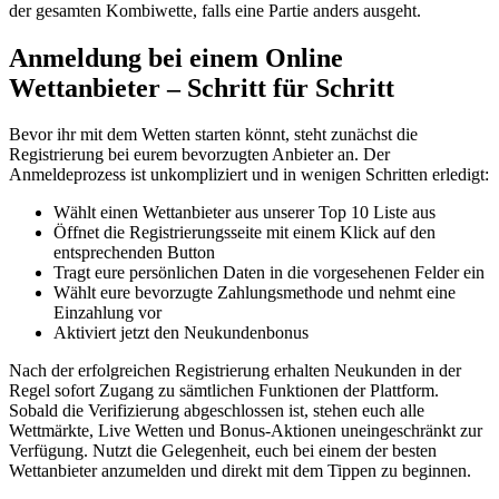
der gesamten Kombiwette, falls eine Partie anders ausgeht.
Anmeldung bei einem Online
Wettanbieter – Schritt für Schritt
Bevor ihr mit dem Wetten starten könnt, steht zunächst die
Registrierung bei eurem bevorzugten Anbieter an. Der
Anmeldeprozess ist unkompliziert und in wenigen Schritten erledigt:
Wählt einen Wettanbieter aus unserer Top 10 Liste aus
Öffnet die Registrierungsseite mit einem Klick auf den
entsprechenden Button
Tragt eure persönlichen Daten in die vorgesehenen Felder ein
Wählt eure bevorzugte Zahlungsmethode und nehmt eine
Einzahlung vor
Aktiviert jetzt den Neukundenbonus
Nach der erfolgreichen Registrierung erhalten Neukunden in der
Regel sofort Zugang zu sämtlichen Funktionen der Plattform.
Sobald die Verifizierung abgeschlossen ist, stehen euch alle
Wettmärkte, Live Wetten und Bonus-Aktionen uneingeschränkt zur
Verfügung. Nutzt die Gelegenheit, euch bei einem der besten
Wettanbieter anzumelden und direkt mit dem Tippen zu beginnen.