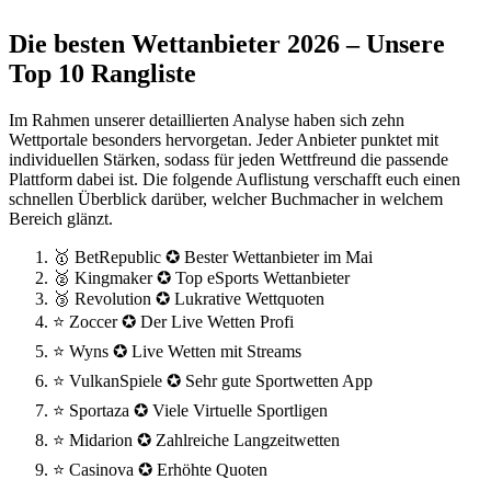
Die besten Wettanbieter 2026 – Unsere
Top 10 Rangliste
Im Rahmen unserer detaillierten Analyse haben sich zehn
Wettportale besonders hervorgetan. Jeder Anbieter punktet mit
individuellen Stärken, sodass für jeden Wettfreund die passende
Plattform dabei ist. Die folgende Auflistung verschafft euch einen
schnellen Überblick darüber, welcher Buchmacher in welchem
Bereich glänzt.
🥇 BetRepublic ✪ Bester Wettanbieter im Mai
🥈 Kingmaker ✪ Top eSports Wettanbieter
🥉 Revolution ✪ Lukrative Wettquoten
⭐ Zoccer ✪ Der Live Wetten Profi
⭐ Wyns ✪ Live Wetten mit Streams
⭐ VulkanSpiele ✪ Sehr gute Sportwetten App
⭐ Sportaza ✪ Viele Virtuelle Sportligen
⭐ Midarion ✪ Zahlreiche Langzeitwetten
⭐ Casinova ✪ Erhöhte Quoten