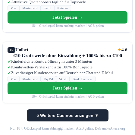
Attraktive Quotenboosts täglich für Topspiele
✓
Visa
Mastercard
Skrill
Neteller
Jetzt Spielen →
18+ | Glücksspiel kann süchtig machen | AGB gelten
Unibet
4.6
★
#5
€10 Gratiswette ohne Einzahlung + 100% bis zu €100
Kinderleichte Kontoeröffnung in unter 3 Minuten
✓
Kombiwetten-Verstärker bis zu 100% Bonusquote
✓
Zuverlässiger Kundenservice auf Deutsch per Chat und E-Mail
✓
Visa
Mastercard
PayPal
Skrill
Bank Transfer
Jetzt Spielen →
18+ | Glücksspiel kann süchtig machen | AGB gelten
5 Weitere Casinos anzeigen ▼
Nur 18+. Glücksspiel kann abhängig machen. AGB gelten.
BeGambleAware.org