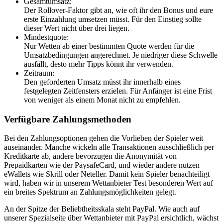
Gesamtumsatz:
Der Rollover-Faktor gibt an, wie oft ihr den Bonus und eure
erste Einzahlung umsetzen müsst. Für den Einstieg sollte
dieser Wert nicht über drei liegen.
Mindestquote:
Nur Wetten ab einer bestimmten Quote werden für die
Umsatzbedingungen angerechnet. Je niedriger diese Schwelle
ausfällt, desto mehr Tipps könnt ihr verwenden.
Zeitraum:
Den geforderten Umsatz müsst ihr innerhalb eines
festgelegten Zeitfensters erzielen. Für Anfänger ist eine Frist
von weniger als einem Monat nicht zu empfehlen.
Verfügbare Zahlungsmethoden
Bei den Zahlungsoptionen gehen die Vorlieben der Spieler weit
auseinander. Manche wickeln alle Transaktionen ausschließlich per
Kreditkarte ab, andere bevorzugen die Anonymität von
Prepaidkarten wie der PaysafeCard, und wieder andere nutzen
eWallets wie Skrill oder Neteller. Damit kein Spieler benachteiligt
wird, haben wir in unserem Wettanbieter Test besonderen Wert auf
ein breites Spektrum an Zahlungsmöglichkeiten gelegt.
An der Spitze der Beliebtheitsskala steht PayPal. Wie auch auf
unserer Spezialseite über Wettanbieter mit PayPal ersichtlich, wächst