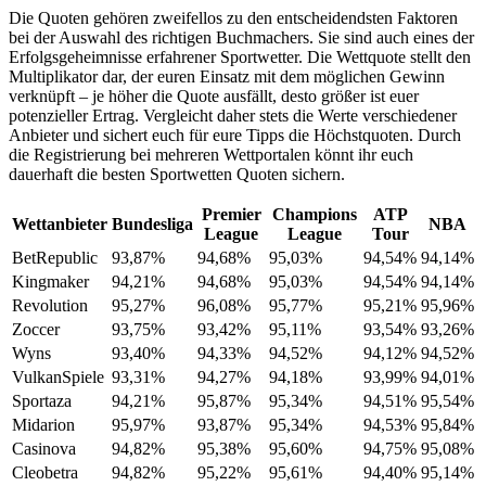
Die Quoten gehören zweifellos zu den entscheidendsten Faktoren
bei der Auswahl des richtigen Buchmachers. Sie sind auch eines der
Erfolgsgeheimnisse erfahrener Sportwetter. Die Wettquote stellt den
Multiplikator dar, der euren Einsatz mit dem möglichen Gewinn
verknüpft – je höher die Quote ausfällt, desto größer ist euer
potenzieller Ertrag. Vergleicht daher stets die Werte verschiedener
Anbieter und sichert euch für eure Tipps die Höchstquoten. Durch
die Registrierung bei mehreren Wettportalen könnt ihr euch
dauerhaft die besten Sportwetten Quoten sichern.
Premier
Champions
ATP
Wettanbieter
Bundesliga
NBA
League
League
Tour
BetRepublic
93,87%
94,68%
95,03%
94,54%
94,14%
Kingmaker
94,21%
94,68%
95,03%
94,54%
94,14%
Revolution
95,27%
96,08%
95,77%
95,21%
95,96%
Zoccer
93,75%
93,42%
95,11%
93,54%
93,26%
Wyns
93,40%
94,33%
94,52%
94,12%
94,52%
VulkanSpiele
93,31%
94,27%
94,18%
93,99%
94,01%
Sportaza
94,21%
95,87%
95,34%
94,51%
95,54%
Midarion
95,97%
93,87%
95,34%
94,53%
95,84%
Casinova
94,82%
95,38%
95,60%
94,75%
95,08%
Cleobetra
94,82%
95,22%
95,61%
94,40%
95,14%