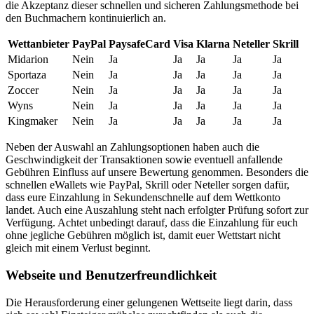
die Akzeptanz dieser schnellen und sicheren Zahlungsmethode bei
den Buchmachern kontinuierlich an.
Wettanbieter
PayPal
PaysafeCard
Visa
Klarna
Neteller
Skrill
Midarion
Nein
Ja
Ja
Ja
Ja
Ja
Sportaza
Nein
Ja
Ja
Ja
Ja
Ja
Zoccer
Nein
Ja
Ja
Ja
Ja
Ja
Wyns
Nein
Ja
Ja
Ja
Ja
Ja
Kingmaker
Nein
Ja
Ja
Ja
Ja
Ja
Neben der Auswahl an Zahlungsoptionen haben auch die
Geschwindigkeit der Transaktionen sowie eventuell anfallende
Gebühren Einfluss auf unsere Bewertung genommen. Besonders die
schnellen eWallets wie PayPal, Skrill oder Neteller sorgen dafür,
dass eure Einzahlung in Sekundenschnelle auf dem Wettkonto
landet. Auch eine Auszahlung steht nach erfolgter Prüfung sofort zur
Verfügung. Achtet unbedingt darauf, dass die Einzahlung für euch
ohne jegliche Gebühren möglich ist, damit euer Wettstart nicht
gleich mit einem Verlust beginnt.
Webseite und Benutzerfreundlichkeit
Die Herausforderung einer gelungenen Wettseite liegt darin, dass