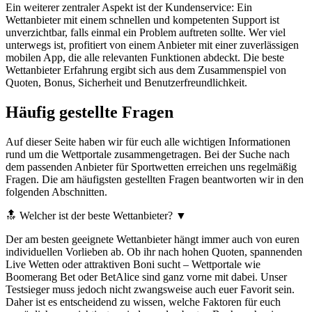
Ein weiterer zentraler Aspekt ist der Kundenservice: Ein
Wettanbieter mit einem schnellen und kompetenten Support ist
unverzichtbar, falls einmal ein Problem auftreten sollte. Wer viel
unterwegs ist, profitiert von einem Anbieter mit einer zuverlässigen
mobilen App, die alle relevanten Funktionen abdeckt. Die beste
Wettanbieter Erfahrung ergibt sich aus dem Zusammenspiel von
Quoten, Bonus, Sicherheit und Benutzerfreundlichkeit.
Häufig gestellte Fragen
Auf dieser Seite haben wir für euch alle wichtigen Informationen
rund um die Wettportale zusammengetragen. Bei der Suche nach
dem passenden Anbieter für Sportwetten erreichen uns regelmäßig
Fragen. Die am häufigsten gestellten Fragen beantworten wir in den
folgenden Abschnitten.
🔝 Welcher ist der beste Wettanbieter?
▼
Der am besten geeignete Wettanbieter hängt immer auch von euren
individuellen Vorlieben ab. Ob ihr nach hohen Quoten, spannenden
Live Wetten oder attraktiven Boni sucht – Wettportale wie
Boomerang Bet oder BetAlice sind ganz vorne mit dabei. Unser
Testsieger muss jedoch nicht zwangsweise auch euer Favorit sein.
Daher ist es entscheidend zu wissen, welche Faktoren für euch