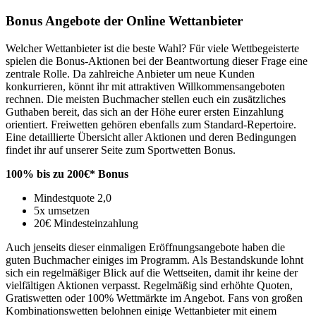
Bonus Angebote der Online Wettanbieter
Welcher Wettanbieter ist die beste Wahl? Für viele Wettbegeisterte
spielen die Bonus-Aktionen bei der Beantwortung dieser Frage eine
zentrale Rolle. Da zahlreiche Anbieter um neue Kunden
konkurrieren, könnt ihr mit attraktiven Willkommensangeboten
rechnen. Die meisten Buchmacher stellen euch ein zusätzliches
Guthaben bereit, das sich an der Höhe eurer ersten Einzahlung
orientiert. Freiwetten gehören ebenfalls zum Standard-Repertoire.
Eine detaillierte Übersicht aller Aktionen und deren Bedingungen
findet ihr auf unserer Seite zum Sportwetten Bonus.
100% bis zu 200€* Bonus
Mindestquote 2,0
5x umsetzen
20€ Mindesteinzahlung
Auch jenseits dieser einmaligen Eröffnungsangebote haben die
guten Buchmacher einiges im Programm. Als Bestandskunde lohnt
sich ein regelmäßiger Blick auf die Wettseiten, damit ihr keine der
vielfältigen Aktionen verpasst. Regelmäßig sind erhöhte Quoten,
Gratiswetten oder 100% Wettmärkte im Angebot. Fans von großen
Kombinationswetten belohnen einige Wettanbieter mit einem