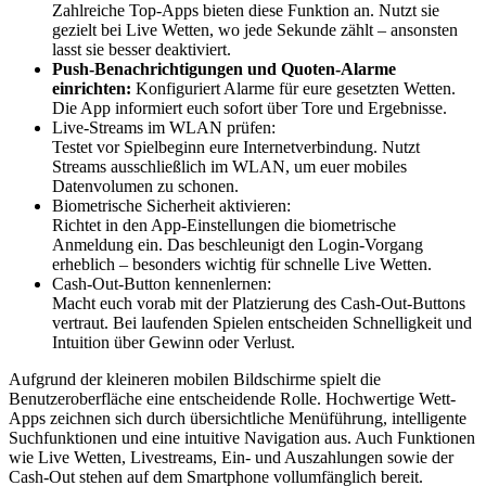
Zahlreiche Top-Apps bieten diese Funktion an. Nutzt sie
gezielt bei Live Wetten, wo jede Sekunde zählt – ansonsten
lasst sie besser deaktiviert.
Push-Benachrichtigungen und Quoten-Alarme
einrichten:
Konfiguriert Alarme für eure gesetzten Wetten.
Die App informiert euch sofort über Tore und Ergebnisse.
Live-Streams im WLAN prüfen:
Testet vor Spielbeginn eure Internetverbindung. Nutzt
Streams ausschließlich im WLAN, um euer mobiles
Datenvolumen zu schonen.
Biometrische Sicherheit aktivieren:
Richtet in den App-Einstellungen die biometrische
Anmeldung ein. Das beschleunigt den Login-Vorgang
erheblich – besonders wichtig für schnelle Live Wetten.
Cash-Out-Button kennenlernen:
Macht euch vorab mit der Platzierung des Cash-Out-Buttons
vertraut. Bei laufenden Spielen entscheiden Schnelligkeit und
Intuition über Gewinn oder Verlust.
Aufgrund der kleineren mobilen Bildschirme spielt die
Benutzeroberfläche eine entscheidende Rolle. Hochwertige Wett-
Apps zeichnen sich durch übersichtliche Menüführung, intelligente
Suchfunktionen und eine intuitive Navigation aus. Auch Funktionen
wie Live Wetten, Livestreams, Ein- und Auszahlungen sowie der
Cash-Out stehen auf dem Smartphone vollumfänglich bereit.