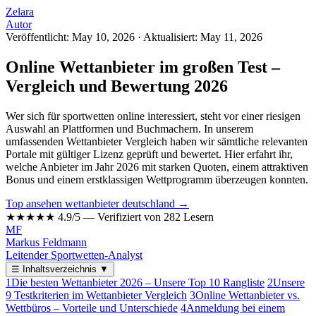
Zelara
Autor
Veröffentlicht: May 10, 2026
·
Aktualisiert: May 11, 2026
Online Wettanbieter im großen Test –
Vergleich und Bewertung 2026
Wer sich für sportwetten online interessiert, steht vor einer riesigen
Auswahl an Plattformen und Buchmachern. In unserem
umfassenden Wettanbieter Vergleich haben wir sämtliche relevanten
Portale mit gültiger Lizenz geprüft und bewertet. Hier erfahrt ihr,
welche Anbieter im Jahr 2026 mit starken Quoten, einem attraktiven
Bonus und einem erstklassigen Wettprogramm überzeugen konnten.
Top ansehen wettanbieter deutschland →
★★★★★
4.9/5 — Verifiziert von 282 Lesern
MF
Markus Feldmann
Leitender Sportwetten-Analyst
☰
Inhaltsverzeichnis
▼
1
Die besten Wettanbieter 2026 – Unsere Top 10 Rangliste
2
Unsere
9 Testkriterien im Wettanbieter Vergleich
3
Online Wettanbieter vs.
Wettbüros – Vorteile und Unterschiede
4
Anmeldung bei einem