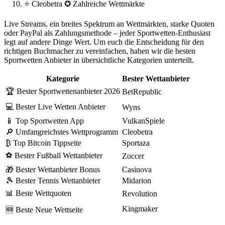
⭐ Cleobetra ✪ Zahlreiche Wettmärkte
Live Streams, ein breites Spektrum an Wettmärkten, starke Quoten
oder PayPal als Zahlungsmethode – jeder Sportwetten-Enthusiast
legt auf andere Dinge Wert. Um euch die Entscheidung für den
richtigen Buchmacher zu vereinfachen, haben wir die besten
Sportwetten Anbieter in übersichtliche Kategorien unterteilt.
Kategorie
Bester Wettanbieter
🏆 Bester Sportwettenanbieter 2026
BetRepublic
💻 Bester Live Wetten Anbieter
Wyns
📱 Top Sportwetten App
VulkanSpiele
🔎 Umfangreichstes Wettprogramm
Cleobetra
₿ Top Bitcoin Tippseite
Sportaza
⚽ Bester Fußball Wettanbieter
Zoccer
🎁 Bester Wettanbieter Bonus
Casinova
🎾 Bester Tennis Wettanbieter
Midarion
📊 Beste Wettquoten
Revolution
Kingmaker
🆕 Beste Neue Wettseite