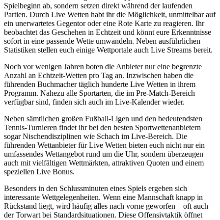
Spielbeginn ab, sondern setzen direkt während der laufenden
Partien. Durch Live Wetten habt ihr die Möglichkeit, unmittelbar auf
ein unerwartetes Gegentor oder eine Rote Karte zu reagieren. Ihr
beobachtet das Geschehen in Echtzeit und könnt eure Erkenntnisse
sofort in eine passende Wette umwandeln. Neben ausführlichen
Statistiken stellen euch einige Wettportale auch Live Streams bereit.
Noch vor wenigen Jahren boten die Anbieter nur eine begrenzte
Anzahl an Echtzeit-Wetten pro Tag an. Inzwischen haben die
führenden Buchmacher täglich hunderte Live Wetten in ihrem
Programm. Nahezu alle Sportarten, die im Pre-Match-Bereich
verfügbar sind, finden sich auch im Live-Kalender wieder.
Neben sämtlichen großen Fußball-Ligen und den bedeutendsten
Tennis-Turnieren findet ihr bei den besten Sportwettenanbietern
sogar Nischendisziplinen wie Schach im Live-Bereich. Die
führenden Wettanbieter für Live Wetten bieten euch nicht nur ein
umfassendes Wettangebot rund um die Uhr, sondern überzeugen
auch mit vielfältigen Wettmärkten, attraktiven Quoten und einem
speziellen Live Bonus.
Besonders in den Schlussminuten eines Spiels ergeben sich
interessante Wettgelegenheiten. Wenn eine Mannschaft knapp in
Rückstand liegt, wird häufig alles nach vorne geworfen – oft auch
der Torwart bei Standardsituationen. Diese Offensivtaktik öffnet