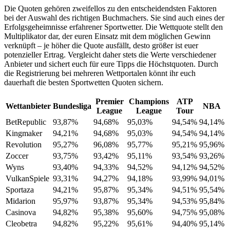
Die Quoten gehören zweifellos zu den entscheidendsten Faktoren
bei der Auswahl des richtigen Buchmachers. Sie sind auch eines der
Erfolgsgeheimnisse erfahrener Sportwetter. Die Wettquote stellt den
Multiplikator dar, der euren Einsatz mit dem möglichen Gewinn
verknüpft – je höher die Quote ausfällt, desto größer ist euer
potenzieller Ertrag. Vergleicht daher stets die Werte verschiedener
Anbieter und sichert euch für eure Tipps die Höchstquoten. Durch
die Registrierung bei mehreren Wettportalen könnt ihr euch
dauerhaft die besten Sportwetten Quoten sichern.
Premier
Champions
ATP
Wettanbieter
Bundesliga
NBA
League
League
Tour
BetRepublic
93,87%
94,68%
95,03%
94,54%
94,14%
Kingmaker
94,21%
94,68%
95,03%
94,54%
94,14%
Revolution
95,27%
96,08%
95,77%
95,21%
95,96%
Zoccer
93,75%
93,42%
95,11%
93,54%
93,26%
Wyns
93,40%
94,33%
94,52%
94,12%
94,52%
VulkanSpiele
93,31%
94,27%
94,18%
93,99%
94,01%
Sportaza
94,21%
95,87%
95,34%
94,51%
95,54%
Midarion
95,97%
93,87%
95,34%
94,53%
95,84%
Casinova
94,82%
95,38%
95,60%
94,75%
95,08%
Cleobetra
94,82%
95,22%
95,61%
94,40%
95,14%