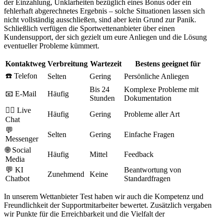
der Einzahlung, Unklarheiten bezüglich eines Bonus oder ein
fehlerhaft abgerechnetes Ergebnis – solche Situationen lassen sich
nicht vollständig ausschließen, sind aber kein Grund zur Panik.
Schließlich verfügen die Sportwettenanbieter über einen
Kundensupport, der sich gezielt um eure Anliegen und die Lösung
eventueller Probleme kümmert.
Kontaktweg
Verbreitung
Wartezeit
Bestens geeignet für
☎️ Telefon
Selten
Gering
Persönliche Anliegen
Bis 24
Komplexe Probleme mit
📧 E-Mail
Häufig
Stunden
Dokumentation
👩‍⚕️ Live
Häufig
Gering
Probleme aller Art
Chat
💬
Selten
Gering
Einfache Fragen
Messenger
🌐 Social
Häufig
Mittel
Feedback
Media
💬 KI
Beantwortung von
Zunehmend
Keine
Chatbot
Standardfragen
In unserem Wettanbieter Test haben wir auch die Kompetenz und
Freundlichkeit der Supportmitarbeiter bewertet. Zusätzlich vergaben
wir Punkte für die Erreichbarkeit und die Vielfalt der