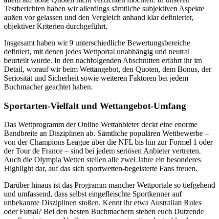
Testberichten haben wir allerdings sämtliche subjektiven Aspekte
außen vor gelassen und den Vergleich anhand klar definierter,
objektiver Kriterien durchgeführt.
Insgesamt haben wir 9 unterschiedliche Bewertungsbereiche
definiert, mit denen jedes Wettportal unabhängig und neutral
beurteilt wurde. In den nachfolgenden Abschnitten erfahrt ihr im
Detail, worauf wir beim Wettangebot, den Quoten, dem Bonus, der
Seriosität und Sicherheit sowie weiteren Faktoren bei jedem
Buchmacher geachtet haben.
Sportarten-Vielfalt und Wettangebot-Umfang
Das Wettprogramm der Online Wettanbieter deckt eine enorme
Bandbreite an Disziplinen ab. Sämtliche populären Wettbewerbe –
von der Champions League über die NFL bis hin zur Formel 1 oder
der Tour de France – sind bei jedem seriösen Anbieter vertreten.
Auch die Olympia Wetten stellen alle zwei Jahre ein besonderes
Highlight dar, auf das sich sportwetten-begeisterte Fans freuen.
Darüber hinaus ist das Programm mancher Wettportale so tiefgehend
und umfassend, dass selbst eingefleischte Sportkenner auf
unbekannte Disziplinen stoßen. Kennt ihr etwa Australian Rules
oder Futsal? Bei den besten Buchmachern stehen euch Dutzende