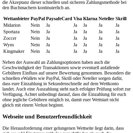
die Akzeptanz dieser schnellen und sicheren Zahlungsmethode bei
den Buchmachern kontinuierlich an.
Wettanbieter
PayPal
PaysafeCard
Visa
Klarna
Neteller
Skrill
Midarion
Nein
Ja
Ja
Ja
Ja
Ja
Sportaza
Nein
Ja
Ja
Ja
Ja
Ja
Zoccer
Nein
Ja
Ja
Ja
Ja
Ja
Wyns
Nein
Ja
Ja
Ja
Ja
Ja
Kingmaker
Nein
Ja
Ja
Ja
Ja
Ja
Neben der Auswahl an Zahlungsoptionen haben auch die
Geschwindigkeit der Transaktionen sowie eventuell anfallende
Gebühren Einfluss auf unsere Bewertung genommen. Besonders die
schnellen eWallets wie PayPal, Skrill oder Neteller sorgen dafür,
dass eure Einzahlung in Sekundenschnelle auf dem Wettkonto
landet. Auch eine Auszahlung steht nach erfolgter Prüfung sofort zur
Verfügung. Achtet unbedingt darauf, dass die Einzahlung für euch
ohne jegliche Gebühren möglich ist, damit euer Wettstart nicht
gleich mit einem Verlust beginnt.
Webseite und Benutzerfreundlichkeit
Die Herausforderung einer gelungenen Wettseite liegt darin, dass