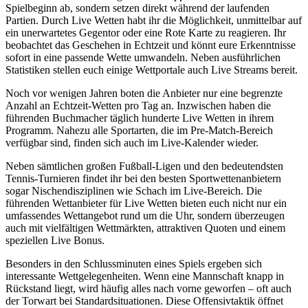
Spielbeginn ab, sondern setzen direkt während der laufenden
Partien. Durch Live Wetten habt ihr die Möglichkeit, unmittelbar auf
ein unerwartetes Gegentor oder eine Rote Karte zu reagieren. Ihr
beobachtet das Geschehen in Echtzeit und könnt eure Erkenntnisse
sofort in eine passende Wette umwandeln. Neben ausführlichen
Statistiken stellen euch einige Wettportale auch Live Streams bereit.
Noch vor wenigen Jahren boten die Anbieter nur eine begrenzte
Anzahl an Echtzeit-Wetten pro Tag an. Inzwischen haben die
führenden Buchmacher täglich hunderte Live Wetten in ihrem
Programm. Nahezu alle Sportarten, die im Pre-Match-Bereich
verfügbar sind, finden sich auch im Live-Kalender wieder.
Neben sämtlichen großen Fußball-Ligen und den bedeutendsten
Tennis-Turnieren findet ihr bei den besten Sportwettenanbietern
sogar Nischendisziplinen wie Schach im Live-Bereich. Die
führenden Wettanbieter für Live Wetten bieten euch nicht nur ein
umfassendes Wettangebot rund um die Uhr, sondern überzeugen
auch mit vielfältigen Wettmärkten, attraktiven Quoten und einem
speziellen Live Bonus.
Besonders in den Schlussminuten eines Spiels ergeben sich
interessante Wettgelegenheiten. Wenn eine Mannschaft knapp in
Rückstand liegt, wird häufig alles nach vorne geworfen – oft auch
der Torwart bei Standardsituationen. Diese Offensivtaktik öffnet