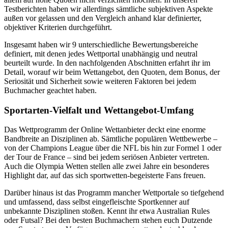
Testberichten haben wir allerdings sämtliche subjektiven Aspekte
außen vor gelassen und den Vergleich anhand klar definierter,
objektiver Kriterien durchgeführt.
Insgesamt haben wir 9 unterschiedliche Bewertungsbereiche
definiert, mit denen jedes Wettportal unabhängig und neutral
beurteilt wurde. In den nachfolgenden Abschnitten erfahrt ihr im
Detail, worauf wir beim Wettangebot, den Quoten, dem Bonus, der
Seriosität und Sicherheit sowie weiteren Faktoren bei jedem
Buchmacher geachtet haben.
Sportarten-Vielfalt und Wettangebot-Umfang
Das Wettprogramm der Online Wettanbieter deckt eine enorme
Bandbreite an Disziplinen ab. Sämtliche populären Wettbewerbe –
von der Champions League über die NFL bis hin zur Formel 1 oder
der Tour de France – sind bei jedem seriösen Anbieter vertreten.
Auch die Olympia Wetten stellen alle zwei Jahre ein besonderes
Highlight dar, auf das sich sportwetten-begeisterte Fans freuen.
Darüber hinaus ist das Programm mancher Wettportale so tiefgehend
und umfassend, dass selbst eingefleischte Sportkenner auf
unbekannte Disziplinen stoßen. Kennt ihr etwa Australian Rules
oder Futsal? Bei den besten Buchmachern stehen euch Dutzende