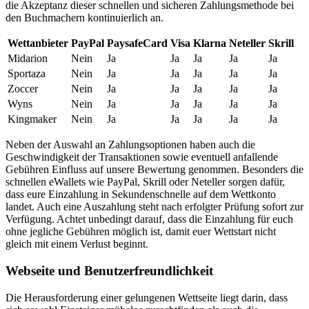
die Akzeptanz dieser schnellen und sicheren Zahlungsmethode bei
den Buchmachern kontinuierlich an.
Wettanbieter
PayPal
PaysafeCard
Visa
Klarna
Neteller
Skrill
Midarion
Nein
Ja
Ja
Ja
Ja
Ja
Sportaza
Nein
Ja
Ja
Ja
Ja
Ja
Zoccer
Nein
Ja
Ja
Ja
Ja
Ja
Wyns
Nein
Ja
Ja
Ja
Ja
Ja
Kingmaker
Nein
Ja
Ja
Ja
Ja
Ja
Neben der Auswahl an Zahlungsoptionen haben auch die
Geschwindigkeit der Transaktionen sowie eventuell anfallende
Gebühren Einfluss auf unsere Bewertung genommen. Besonders die
schnellen eWallets wie PayPal, Skrill oder Neteller sorgen dafür,
dass eure Einzahlung in Sekundenschnelle auf dem Wettkonto
landet. Auch eine Auszahlung steht nach erfolgter Prüfung sofort zur
Verfügung. Achtet unbedingt darauf, dass die Einzahlung für euch
ohne jegliche Gebühren möglich ist, damit euer Wettstart nicht
gleich mit einem Verlust beginnt.
Webseite und Benutzerfreundlichkeit
Die Herausforderung einer gelungenen Wettseite liegt darin, dass