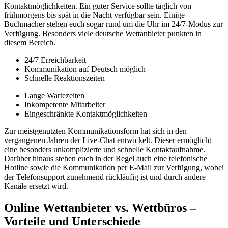
Kontaktmöglichkeiten. Ein guter Service sollte täglich von
frühmorgens bis spät in die Nacht verfügbar sein. Einige
Buchmacher stehen euch sogar rund um die Uhr im 24/7-Modus zur
Verfügung. Besonders viele deutsche Wettanbieter punkten in
diesem Bereich.
24/7 Erreichbarkeit
Kommunikation auf Deutsch möglich
Schnelle Reaktionszeiten
Lange Wartezeiten
Inkompetente Mitarbeiter
Eingeschränkte Kontaktmöglichkeiten
Zur meistgenutzten Kommunikationsform hat sich in den
vergangenen Jahren der Live-Chat entwickelt. Dieser ermöglicht
eine besonders unkomplizierte und schnelle Kontaktaufnahme.
Darüber hinaus stehen euch in der Regel auch eine telefonische
Hotline sowie die Kommunikation per E-Mail zur Verfügung, wobei
der Telefonsupport zunehmend rückläufig ist und durch andere
Kanäle ersetzt wird.
Online Wettanbieter vs. Wettbüros –
Vorteile und Unterschiede