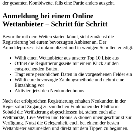
der gesamten Kombiwette, falls eine Partie anders ausgeht.
Anmeldung bei einem Online
Wettanbieter – Schritt für Schritt
Bevor ihr mit dem Wetten starten könnt, steht zunächst die
Registrierung bei eurem bevorzugten Anbieter an. Der
Anmeldeprozess ist unkompliziert und in wenigen Schritten erledigt:
Wählt einen Wettanbieter aus unserer Top 10 Liste aus
Öffnet die Registrierungsseite mit einem Klick auf den
entsprechenden Button
Tragt eure persönlichen Daten in die vorgesehenen Felder ein
Wählt eure bevorzugte Zahlungsmethode und nehmt eine
Einzahlung vor
Aktiviert jetzt den Neukundenbonus
Nach der erfolgreichen Registrierung erhalten Neukunden in der
Regel sofort Zugang zu sämtlichen Funktionen der Plattform.
Sobald die Verifizierung abgeschlossen ist, stehen euch alle
Wettmärkte, Live Wetten und Bonus-Aktionen uneingeschränkt zur
Verfügung. Nutzt die Gelegenheit, euch bei einem der besten
Wettanbieter anzumelden und direkt mit dem Tippen zu beginnen.