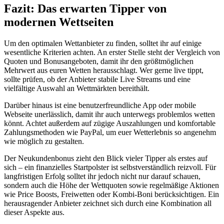
Fazit: Das erwarten Tipper von
modernen Wettseiten
Um den optimalen Wettanbieter zu finden, solltet ihr auf einige
wesentliche Kriterien achten. An erster Stelle steht der Vergleich von
Quoten und Bonusangeboten, damit ihr den größtmöglichen
Mehrwert aus euren Wetten herausschlagt. Wer gerne live tippt,
sollte prüfen, ob der Anbieter stabile Live Streams und eine
vielfältige Auswahl an Wettmärkten bereithält.
Darüber hinaus ist eine benutzerfreundliche App oder mobile
Webseite unerlässlich, damit ihr auch unterwegs problemlos wetten
könnt. Achtet außerdem auf zügige Auszahlungen und komfortable
Zahlungsmethoden wie PayPal, um euer Wetterlebnis so angenehm
wie möglich zu gestalten.
Der Neukundenbonus zieht den Blick vieler Tipper als erstes auf
sich – ein finanzielles Startpolster ist selbstverständlich reizvoll. Für
langfristigen Erfolg solltet ihr jedoch nicht nur darauf schauen,
sondern auch die Höhe der Wettquoten sowie regelmäßige Aktionen
wie Price Boosts, Freiwetten oder Kombi-Boni berücksichtigen. Ein
herausragender Anbieter zeichnet sich durch eine Kombination all
dieser Aspekte aus.