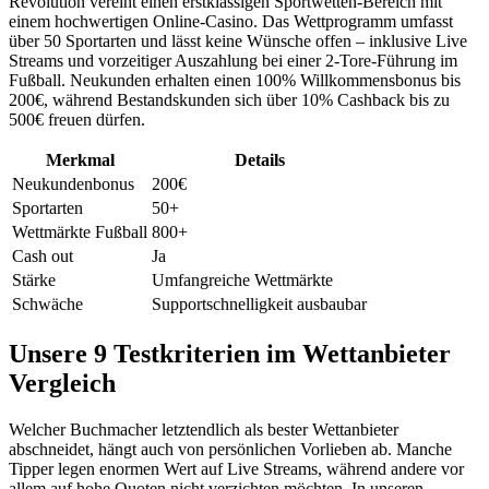
Revolution vereint einen erstklassigen Sportwetten-Bereich mit
einem hochwertigen Online-Casino. Das Wettprogramm umfasst
über 50 Sportarten und lässt keine Wünsche offen – inklusive Live
Streams und vorzeitiger Auszahlung bei einer 2-Tore-Führung im
Fußball. Neukunden erhalten einen 100% Willkommensbonus bis
200€, während Bestandskunden sich über 10% Cashback bis zu
500€ freuen dürfen.
Merkmal
Details
Neukundenbonus
200€
Sportarten
50+
Wettmärkte Fußball
800+
Cash out
Ja
Stärke
Umfangreiche Wettmärkte
Schwäche
Supportschnelligkeit ausbaubar
Unsere 9 Testkriterien im Wettanbieter
Vergleich
Welcher Buchmacher letztendlich als bester Wettanbieter
abschneidet, hängt auch von persönlichen Vorlieben ab. Manche
Tipper legen enormen Wert auf Live Streams, während andere vor
allem auf hohe Quoten nicht verzichten möchten. In unseren