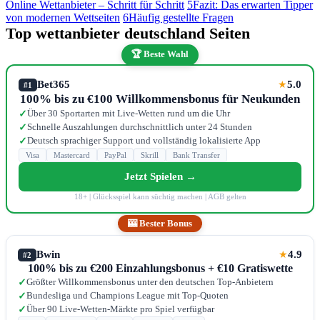
Online Wettanbieter – Schritt für Schritt
5
Fazit: Das erwarten Tipper
von modernen Wettseiten
6
Häufig gestellte Fragen
Top wettanbieter deutschland Seiten
🏆 Beste Wahl
Bet365
5.0
★
#1
100% bis zu €100 Willkommensbonus für Neukunden
Über 30 Sportarten mit Live-Wetten rund um die Uhr
✓
Schnelle Auszahlungen durchschnittlich unter 24 Stunden
✓
Deutsch sprachiger Support und vollständig lokalisierte App
✓
Visa
Mastercard
PayPal
Skrill
Bank Transfer
Jetzt Spielen →
18+ | Glücksspiel kann süchtig machen | AGB gelten
🎰 Bester Bonus
Bwin
4.9
★
#2
100% bis zu €200 Einzahlungsbonus + €10 Gratiswette
Größter Willkommensbonus unter den deutschen Top-Anbietern
✓
Bundesliga und Champions League mit Top-Quoten
✓
Über 90 Live-Wetten-Märkte pro Spiel verfügbar
✓