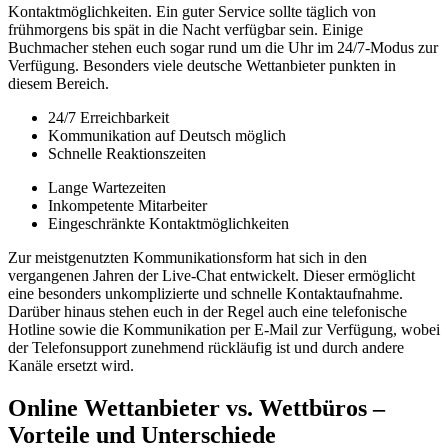
Kontaktmöglichkeiten. Ein guter Service sollte täglich von
frühmorgens bis spät in die Nacht verfügbar sein. Einige
Buchmacher stehen euch sogar rund um die Uhr im 24/7-Modus zur
Verfügung. Besonders viele deutsche Wettanbieter punkten in
diesem Bereich.
24/7 Erreichbarkeit
Kommunikation auf Deutsch möglich
Schnelle Reaktionszeiten
Lange Wartezeiten
Inkompetente Mitarbeiter
Eingeschränkte Kontaktmöglichkeiten
Zur meistgenutzten Kommunikationsform hat sich in den
vergangenen Jahren der Live-Chat entwickelt. Dieser ermöglicht
eine besonders unkomplizierte und schnelle Kontaktaufnahme.
Darüber hinaus stehen euch in der Regel auch eine telefonische
Hotline sowie die Kommunikation per E-Mail zur Verfügung, wobei
der Telefonsupport zunehmend rückläufig ist und durch andere
Kanäle ersetzt wird.
Online Wettanbieter vs. Wettbüros –
Vorteile und Unterschiede