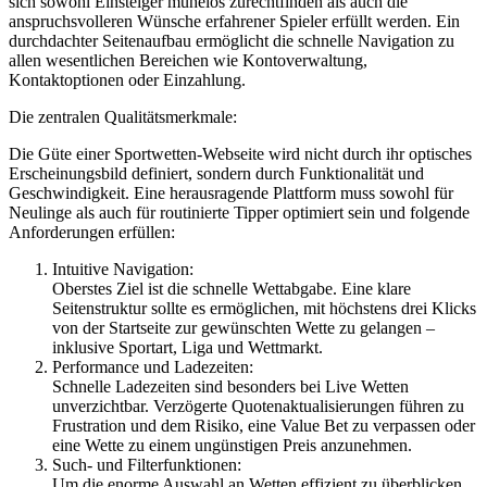
sich sowohl Einsteiger mühelos zurechtfinden als auch die
anspruchsvolleren Wünsche erfahrener Spieler erfüllt werden. Ein
durchdachter Seitenaufbau ermöglicht die schnelle Navigation zu
allen wesentlichen Bereichen wie Kontoverwaltung,
Kontaktoptionen oder Einzahlung.
Die zentralen Qualitätsmerkmale:
Die Güte einer Sportwetten-Webseite wird nicht durch ihr optisches
Erscheinungsbild definiert, sondern durch Funktionalität und
Geschwindigkeit. Eine herausragende Plattform muss sowohl für
Neulinge als auch für routinierte Tipper optimiert sein und folgende
Anforderungen erfüllen:
Intuitive Navigation:
Oberstes Ziel ist die schnelle Wettabgabe. Eine klare
Seitenstruktur sollte es ermöglichen, mit höchstens drei Klicks
von der Startseite zur gewünschten Wette zu gelangen –
inklusive Sportart, Liga und Wettmarkt.
Performance und Ladezeiten:
Schnelle Ladezeiten sind besonders bei Live Wetten
unverzichtbar. Verzögerte Quotenaktualisierungen führen zu
Frustration und dem Risiko, eine Value Bet zu verpassen oder
eine Wette zu einem ungünstigen Preis anzunehmen.
Such- und Filterfunktionen:
Um die enorme Auswahl an Wetten effizient zu überblicken,