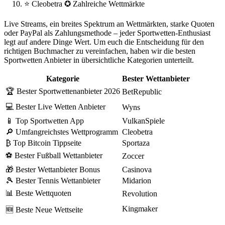
⭐ Cleobetra ✪ Zahlreiche Wettmärkte
Live Streams, ein breites Spektrum an Wettmärkten, starke Quoten
oder PayPal als Zahlungsmethode – jeder Sportwetten-Enthusiast
legt auf andere Dinge Wert. Um euch die Entscheidung für den
richtigen Buchmacher zu vereinfachen, haben wir die besten
Sportwetten Anbieter in übersichtliche Kategorien unterteilt.
Kategorie
Bester Wettanbieter
🏆 Bester Sportwettenanbieter 2026
BetRepublic
💻 Bester Live Wetten Anbieter
Wyns
📱 Top Sportwetten App
VulkanSpiele
🔎 Umfangreichstes Wettprogramm
Cleobetra
₿ Top Bitcoin Tippseite
Sportaza
⚽ Bester Fußball Wettanbieter
Zoccer
🎁 Bester Wettanbieter Bonus
Casinova
🎾 Bester Tennis Wettanbieter
Midarion
📊 Beste Wettquoten
Revolution
Kingmaker
🆕 Beste Neue Wettseite