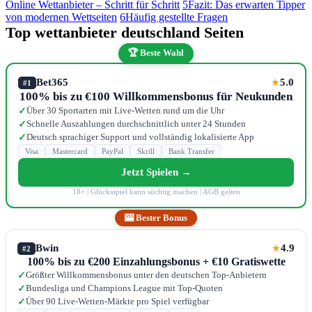
Online Wettanbieter – Schritt für Schritt
5
Fazit: Das erwarten Tipper
von modernen Wettseiten
6
Häufig gestellte Fragen
Top wettanbieter deutschland Seiten
🏆 Beste Wahl
Bet365
5.0
★
#1
100% bis zu €100 Willkommensbonus für Neukunden
Über 30 Sportarten mit Live-Wetten rund um die Uhr
✓
Schnelle Auszahlungen durchschnittlich unter 24 Stunden
✓
Deutsch sprachiger Support und vollständig lokalisierte App
✓
Visa
Mastercard
PayPal
Skrill
Bank Transfer
Jetzt Spielen →
18+ | Glücksspiel kann süchtig machen | AGB gelten
🎰 Bester Bonus
Bwin
4.9
★
#2
100% bis zu €200 Einzahlungsbonus + €10 Gratiswette
Größter Willkommensbonus unter den deutschen Top-Anbietern
✓
Bundesliga und Champions League mit Top-Quoten
✓
Über 90 Live-Wetten-Märkte pro Spiel verfügbar
✓