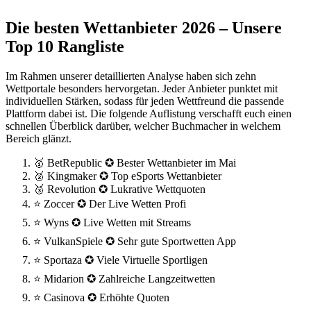
Die besten Wettanbieter 2026 – Unsere
Top 10 Rangliste
Im Rahmen unserer detaillierten Analyse haben sich zehn
Wettportale besonders hervorgetan. Jeder Anbieter punktet mit
individuellen Stärken, sodass für jeden Wettfreund die passende
Plattform dabei ist. Die folgende Auflistung verschafft euch einen
schnellen Überblick darüber, welcher Buchmacher in welchem
Bereich glänzt.
🥇 BetRepublic ✪ Bester Wettanbieter im Mai
🥈 Kingmaker ✪ Top eSports Wettanbieter
🥉 Revolution ✪ Lukrative Wettquoten
⭐ Zoccer ✪ Der Live Wetten Profi
⭐ Wyns ✪ Live Wetten mit Streams
⭐ VulkanSpiele ✪ Sehr gute Sportwetten App
⭐ Sportaza ✪ Viele Virtuelle Sportligen
⭐ Midarion ✪ Zahlreiche Langzeitwetten
⭐ Casinova ✪ Erhöhte Quoten