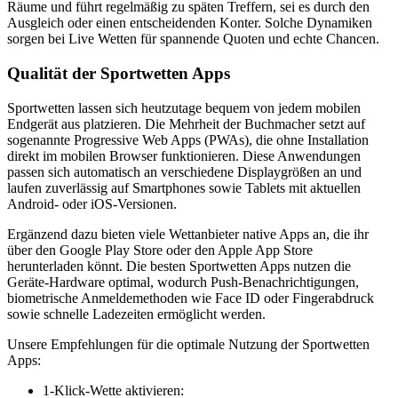
Räume und führt regelmäßig zu späten Treffern, sei es durch den
Ausgleich oder einen entscheidenden Konter. Solche Dynamiken
sorgen bei Live Wetten für spannende Quoten und echte Chancen.
Qualität der Sportwetten Apps
Sportwetten lassen sich heutzutage bequem von jedem mobilen
Endgerät aus platzieren. Die Mehrheit der Buchmacher setzt auf
sogenannte Progressive Web Apps (PWAs), die ohne Installation
direkt im mobilen Browser funktionieren. Diese Anwendungen
passen sich automatisch an verschiedene Displaygrößen an und
laufen zuverlässig auf Smartphones sowie Tablets mit aktuellen
Android- oder iOS-Versionen.
Ergänzend dazu bieten viele Wettanbieter native Apps an, die ihr
über den Google Play Store oder den Apple App Store
herunterladen könnt. Die besten Sportwetten Apps nutzen die
Geräte-Hardware optimal, wodurch Push-Benachrichtigungen,
biometrische Anmeldemethoden wie Face ID oder Fingerabdruck
sowie schnelle Ladezeiten ermöglicht werden.
Unsere Empfehlungen für die optimale Nutzung der Sportwetten
Apps:
1-Klick-Wette aktivieren: