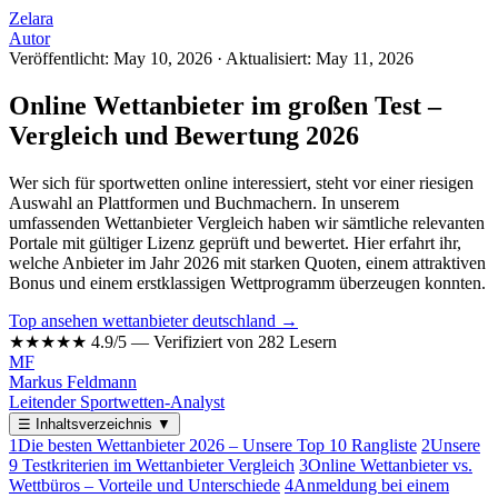
Zelara
Autor
Veröffentlicht: May 10, 2026
·
Aktualisiert: May 11, 2026
Online Wettanbieter im großen Test –
Vergleich und Bewertung 2026
Wer sich für sportwetten online interessiert, steht vor einer riesigen
Auswahl an Plattformen und Buchmachern. In unserem
umfassenden Wettanbieter Vergleich haben wir sämtliche relevanten
Portale mit gültiger Lizenz geprüft und bewertet. Hier erfahrt ihr,
welche Anbieter im Jahr 2026 mit starken Quoten, einem attraktiven
Bonus und einem erstklassigen Wettprogramm überzeugen konnten.
Top ansehen wettanbieter deutschland →
★★★★★
4.9/5 — Verifiziert von 282 Lesern
MF
Markus Feldmann
Leitender Sportwetten-Analyst
☰
Inhaltsverzeichnis
▼
1
Die besten Wettanbieter 2026 – Unsere Top 10 Rangliste
2
Unsere
9 Testkriterien im Wettanbieter Vergleich
3
Online Wettanbieter vs.
Wettbüros – Vorteile und Unterschiede
4
Anmeldung bei einem