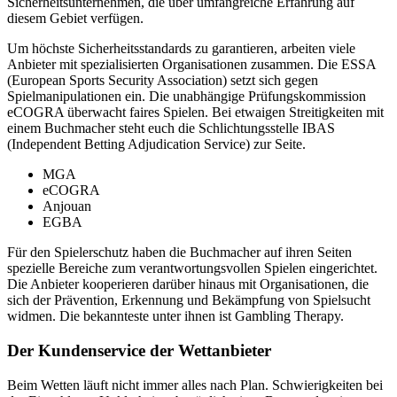
Sicherheitsunternehmen, die über umfangreiche Erfahrung auf
diesem Gebiet verfügen.
Um höchste Sicherheitsstandards zu garantieren, arbeiten viele
Anbieter mit spezialisierten Organisationen zusammen. Die ESSA
(European Sports Security Association) setzt sich gegen
Spielmanipulationen ein. Die unabhängige Prüfungskommission
eCOGRA überwacht faires Spielen. Bei etwaigen Streitigkeiten mit
einem Buchmacher steht euch die Schlichtungsstelle IBAS
(Independent Betting Adjudication Service) zur Seite.
MGA
eCOGRA
Anjouan
EGBA
Für den Spielerschutz haben die Buchmacher auf ihren Seiten
spezielle Bereiche zum verantwortungsvollen Spielen eingerichtet.
Die Anbieter kooperieren darüber hinaus mit Organisationen, die
sich der Prävention, Erkennung und Bekämpfung von Spielsucht
widmen. Die bekannteste unter ihnen ist Gambling Therapy.
Der Kundenservice der Wettanbieter
Beim Wetten läuft nicht immer alles nach Plan. Schwierigkeiten bei