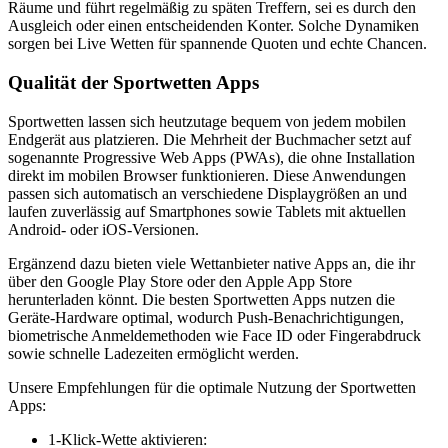
Räume und führt regelmäßig zu späten Treffern, sei es durch den
Ausgleich oder einen entscheidenden Konter. Solche Dynamiken
sorgen bei Live Wetten für spannende Quoten und echte Chancen.
Qualität der Sportwetten Apps
Sportwetten lassen sich heutzutage bequem von jedem mobilen
Endgerät aus platzieren. Die Mehrheit der Buchmacher setzt auf
sogenannte Progressive Web Apps (PWAs), die ohne Installation
direkt im mobilen Browser funktionieren. Diese Anwendungen
passen sich automatisch an verschiedene Displaygrößen an und
laufen zuverlässig auf Smartphones sowie Tablets mit aktuellen
Android- oder iOS-Versionen.
Ergänzend dazu bieten viele Wettanbieter native Apps an, die ihr
über den Google Play Store oder den Apple App Store
herunterladen könnt. Die besten Sportwetten Apps nutzen die
Geräte-Hardware optimal, wodurch Push-Benachrichtigungen,
biometrische Anmeldemethoden wie Face ID oder Fingerabdruck
sowie schnelle Ladezeiten ermöglicht werden.
Unsere Empfehlungen für die optimale Nutzung der Sportwetten
Apps:
1-Klick-Wette aktivieren: