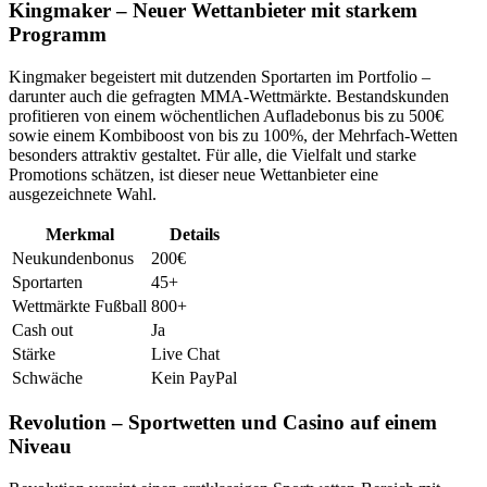
Kingmaker – Neuer Wettanbieter mit starkem
Programm
Kingmaker begeistert mit dutzenden Sportarten im Portfolio –
darunter auch die gefragten MMA-Wettmärkte. Bestandskunden
profitieren von einem wöchentlichen Aufladebonus bis zu 500€
sowie einem Kombiboost von bis zu 100%, der Mehrfach-Wetten
besonders attraktiv gestaltet. Für alle, die Vielfalt und starke
Promotions schätzen, ist dieser neue Wettanbieter eine
ausgezeichnete Wahl.
Merkmal
Details
Neukundenbonus
200€
Sportarten
45+
Wettmärkte Fußball
800+
Cash out
Ja
Stärke
Live Chat
Schwäche
Kein PayPal
Revolution – Sportwetten und Casino auf einem
Niveau