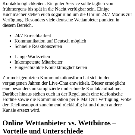
Kontaktmöglichkeiten. Ein guter Service sollte täglich von
frühmorgens bis spät in die Nacht verfügbar sein. Einige
Buchmacher stehen euch sogar rund um die Uhr im 24/7-Modus zur
Verfügung. Besonders viele deutsche Wettanbieter punkten in
diesem Bereich.
24/7 Erreichbarkeit
Kommunikation auf Deutsch möglich
Schnelle Reaktionszeiten
Lange Wartezeiten
Inkompetente Mitarbeiter
Eingeschränkte Kontaktmöglichkeiten
Zur meistgenutzten Kommunikationsform hat sich in den
vergangenen Jahren der Live-Chat entwickelt. Dieser ermöglicht
eine besonders unkomplizierte und schnelle Kontaktaufnahme.
Darüber hinaus stehen euch in der Regel auch eine telefonische
Hotline sowie die Kommunikation per E-Mail zur Verfügung, wobei
der Telefonsupport zunehmend rückläufig ist und durch andere
Kanäle ersetzt wird.
Online Wettanbieter vs. Wettbüros –
Vorteile und Unterschiede