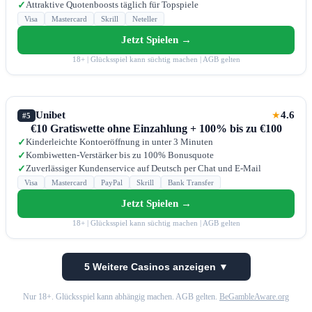
Attraktive Quotenboosts täglich für Topspiele
✓
Visa
Mastercard
Skrill
Neteller
Jetzt Spielen →
18+ | Glücksspiel kann süchtig machen | AGB gelten
Unibet
4.6
★
#5
€10 Gratiswette ohne Einzahlung + 100% bis zu €100
Kinderleichte Kontoeröffnung in unter 3 Minuten
✓
Kombiwetten-Verstärker bis zu 100% Bonusquote
✓
Zuverlässiger Kundenservice auf Deutsch per Chat und E-Mail
✓
Visa
Mastercard
PayPal
Skrill
Bank Transfer
Jetzt Spielen →
18+ | Glücksspiel kann süchtig machen | AGB gelten
5 Weitere Casinos anzeigen ▼
Nur 18+. Glücksspiel kann abhängig machen. AGB gelten.
BeGambleAware.org