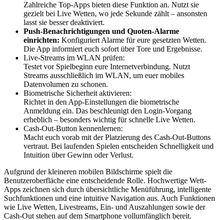
Zahlreiche Top-Apps bieten diese Funktion an. Nutzt sie
gezielt bei Live Wetten, wo jede Sekunde zählt – ansonsten
lasst sie besser deaktiviert.
Push-Benachrichtigungen und Quoten-Alarme
einrichten:
Konfiguriert Alarme für eure gesetzten Wetten.
Die App informiert euch sofort über Tore und Ergebnisse.
Live-Streams im WLAN prüfen:
Testet vor Spielbeginn eure Internetverbindung. Nutzt
Streams ausschließlich im WLAN, um euer mobiles
Datenvolumen zu schonen.
Biometrische Sicherheit aktivieren:
Richtet in den App-Einstellungen die biometrische
Anmeldung ein. Das beschleunigt den Login-Vorgang
erheblich – besonders wichtig für schnelle Live Wetten.
Cash-Out-Button kennenlernen:
Macht euch vorab mit der Platzierung des Cash-Out-Buttons
vertraut. Bei laufenden Spielen entscheiden Schnelligkeit und
Intuition über Gewinn oder Verlust.
Aufgrund der kleineren mobilen Bildschirme spielt die
Benutzeroberfläche eine entscheidende Rolle. Hochwertige Wett-
Apps zeichnen sich durch übersichtliche Menüführung, intelligente
Suchfunktionen und eine intuitive Navigation aus. Auch Funktionen
wie Live Wetten, Livestreams, Ein- und Auszahlungen sowie der
Cash-Out stehen auf dem Smartphone vollumfänglich bereit.