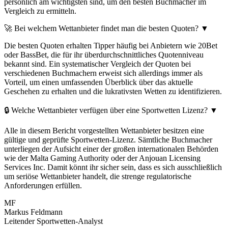
persönlich am wichtigsten sind, um den besten Buchmacher im
Vergleich zu ermitteln.
🚀 Bei welchem Wettanbieter findet man die besten Quoten?
▼
Die besten Quoten erhalten Tipper häufig bei Anbietern wie 20Bet
oder BassBet, die für ihr überdurchschnittliches Quotenniveau
bekannt sind. Ein systematischer Vergleich der Quoten bei
verschiedenen Buchmachern erweist sich allerdings immer als
Vorteil, um einen umfassenden Überblick über das aktuelle
Geschehen zu erhalten und die lukrativsten Wetten zu identifizieren.
🔒 Welche Wettanbieter verfügen über eine Sportwetten Lizenz?
▼
Alle in diesem Bericht vorgestellten Wettanbieter besitzen eine
gültige und geprüfte Sportwetten-Lizenz. Sämtliche Buchmacher
unterliegen der Aufsicht einer der großen internationalen Behörden
wie der Malta Gaming Authority oder der Anjouan Licensing
Services Inc. Damit könnt ihr sicher sein, dass es sich ausschließlich
um seriöse Wettanbieter handelt, die strenge regulatorische
Anforderungen erfüllen.
MF
Markus Feldmann
Leitender Sportwetten-Analyst