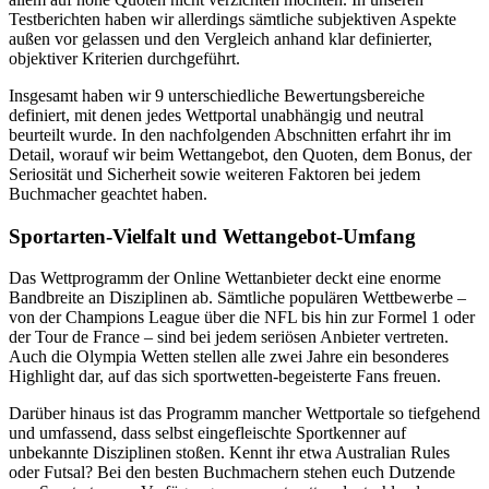
Testberichten haben wir allerdings sämtliche subjektiven Aspekte
außen vor gelassen und den Vergleich anhand klar definierter,
objektiver Kriterien durchgeführt.
Insgesamt haben wir 9 unterschiedliche Bewertungsbereiche
definiert, mit denen jedes Wettportal unabhängig und neutral
beurteilt wurde. In den nachfolgenden Abschnitten erfahrt ihr im
Detail, worauf wir beim Wettangebot, den Quoten, dem Bonus, der
Seriosität und Sicherheit sowie weiteren Faktoren bei jedem
Buchmacher geachtet haben.
Sportarten-Vielfalt und Wettangebot-Umfang
Das Wettprogramm der Online Wettanbieter deckt eine enorme
Bandbreite an Disziplinen ab. Sämtliche populären Wettbewerbe –
von der Champions League über die NFL bis hin zur Formel 1 oder
der Tour de France – sind bei jedem seriösen Anbieter vertreten.
Auch die Olympia Wetten stellen alle zwei Jahre ein besonderes
Highlight dar, auf das sich sportwetten-begeisterte Fans freuen.
Darüber hinaus ist das Programm mancher Wettportale so tiefgehend
und umfassend, dass selbst eingefleischte Sportkenner auf
unbekannte Disziplinen stoßen. Kennt ihr etwa Australian Rules
oder Futsal? Bei den besten Buchmachern stehen euch Dutzende