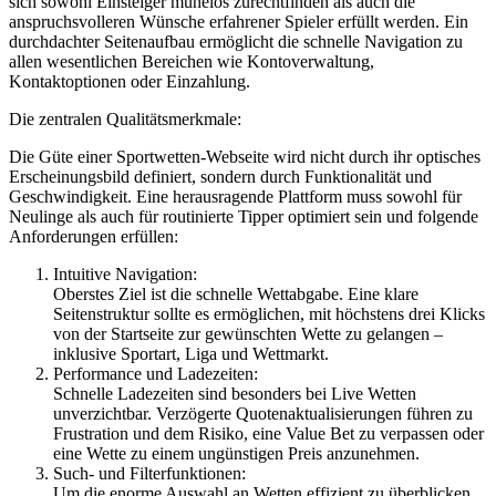
sich sowohl Einsteiger mühelos zurechtfinden als auch die
anspruchsvolleren Wünsche erfahrener Spieler erfüllt werden. Ein
durchdachter Seitenaufbau ermöglicht die schnelle Navigation zu
allen wesentlichen Bereichen wie Kontoverwaltung,
Kontaktoptionen oder Einzahlung.
Die zentralen Qualitätsmerkmale:
Die Güte einer Sportwetten-Webseite wird nicht durch ihr optisches
Erscheinungsbild definiert, sondern durch Funktionalität und
Geschwindigkeit. Eine herausragende Plattform muss sowohl für
Neulinge als auch für routinierte Tipper optimiert sein und folgende
Anforderungen erfüllen:
Intuitive Navigation:
Oberstes Ziel ist die schnelle Wettabgabe. Eine klare
Seitenstruktur sollte es ermöglichen, mit höchstens drei Klicks
von der Startseite zur gewünschten Wette zu gelangen –
inklusive Sportart, Liga und Wettmarkt.
Performance und Ladezeiten:
Schnelle Ladezeiten sind besonders bei Live Wetten
unverzichtbar. Verzögerte Quotenaktualisierungen führen zu
Frustration und dem Risiko, eine Value Bet zu verpassen oder
eine Wette zu einem ungünstigen Preis anzunehmen.
Such- und Filterfunktionen:
Um die enorme Auswahl an Wetten effizient zu überblicken,