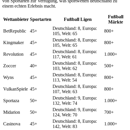
von Sportarten zur Verfügung, was sportwetten deutschland zu
einem echten Erlebnis macht.
Fußball
Wettanbieter
Sportarten
Fußball Ligen
Märkte
Deutschland: 8, Europa:
BetRepublic
45+
800+
105, Welt: 65
Deutschland: 8, Europa:
Kingmaker
45+
800+
105, Welt: 65
Deutschland: 8, Europa:
Revolution
45+
1.000+
117, Welt: 61
Deutschland: 8, Europa:
Zoccer
40+
500+
103, Welt: 62
Deutschland: 8, Europa:
Wyns
45+
800+
113, Welt: 54
Deutschland: 8, Europa:
VulkanSpiele
45+
800+
107, Welt: 63
Deutschland: 9, Europa:
Sportaza
50+
1.000+
132, Welt: 74
Deutschland: 9, Europa:
Midarion
50+
700+
124, Welt: 70
Deutschland: 8, Europa:
Casinova
45+
1.000+
142, Welt: 83