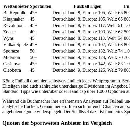
Wettanbieter
Sportarten
Fußball Ligen
Fu
BetRepublic
45+
Deutschland: 8, Europa: 105, Welt: 65
80
Kingmaker
45+
Deutschland: 8, Europa: 105, Welt: 65
80
Revolution
45+
Deutschland: 8, Europa: 117, Welt: 61
1.
Zoccer
40+
Deutschland: 8, Europa: 103, Welt: 62
50
Wyns
45+
Deutschland: 8, Europa: 113, Welt: 54
80
VulkanSpiele
45+
Deutschland: 8, Europa: 107, Welt: 63
80
Sportaza
50+
Deutschland: 9, Europa: 132, Welt: 74
1.
Midarion
50+
Deutschland: 9, Europa: 124, Welt: 70
70
Casinova
45+
Deutschland: 8, Europa: 142, Welt: 83
1.
Cleobetra
45+
Deutschland: 9, Europa: 125, Welt: 79
80
König Fußball dominiert selbstverständlich jedes Wettprogramm. Seri
Eliteligen sind auch zahlreiche unterklassige Divisionen im Angebot
Standard-Tipps wie unter/über oder Handicap über 1.000 Optionen au
Während die Buchmacher ihre erfahrensten Analysten auf Fußball und 
analytische Lücken. Genau hier eröffnen sich für euch Chancen auf so
angebotene Quote widerspiegelt. Der Schlüssel dazu ist fundiertes Sp
Quoten der Sportwetten Anbieter im Vergleich