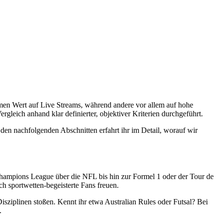
rmen Wert auf Live Streams, während andere vor allem auf hohe
gleich anhand klar definierter, objektiver Kriterien durchgeführt.
 den nachfolgenden Abschnitten erfahrt ihr im Detail, worauf wir
hampions League über die NFL bis hin zur Formel 1 oder der Tour de
ch sportwetten-begeisterte Fans freuen.
sziplinen stoßen. Kennt ihr etwa Australian Rules oder Futsal? Bei
.