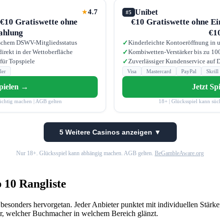
Unibet
4.7
★
#5
 €10 Gratiswette ohne
€10 Gratiswette ohne Ei
ahlung
€1
tschem DSWV-Mitgliedsstatus
Kinderleichte Kontoeröffnung in 
✓
direkt in der Wettoberfläche
Kombiwetten-Verstärker bis zu 1
✓
für Topspiele
Zuverlässiger Kundenservice auf 
✓
ler
Visa
Mastercard
PayPal
Skrill
Spielen →
Jetzt Sp
süchtig machen | AGB gelten
18+ | Glücksspiel kann süc
5 Weitere Casinos anzeigen ▼
Nur 18+. Glücksspiel kann abhängig machen. AGB gelten.
BeGambleAware.org
 10 Rangliste
esonders hervorgetan. Jeder Anbieter punktet mit individuellen Stärken
ber, welcher Buchmacher in welchem Bereich glänzt.