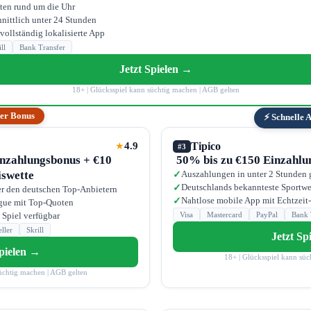
tten rund um die Uhr
nittlich unter 24 Stunden
vollständig lokalisierte App
ll
Bank Transfer
Jetzt Spielen →
18+ | Glücksspiel kann süchtig machen | AGB gelten
ter Bonus
⚡ Schnelle 
Tipico
4.9
★
#3
inzahlungsbonus + €10
50% bis zu €150 Einzahlun
iswette
Auszahlungen in unter 2 Stunden g
✓
Deutschlands bekannteste Sportwe
✓
r den deutschen Top-Anbietern
Nahtlose mobile App mit Echtzei
✓
gue mit Top-Quoten
 Spiel verfügbar
Visa
Mastercard
PayPal
Bank 
ller
Skrill
Jetzt Sp
Spielen →
18+ | Glücksspiel kann süc
süchtig machen | AGB gelten