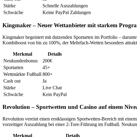
Stärke
Schnelle Auszahlungen
Schwäche
Keine PayPal Zahlungen
Kingmaker – Neuer Wettanbieter mit starkem Prog
Kingmaker begeistert mit dutzenden Sportarten im Portfolio – daru
Kombiboost von bis zu 100%, der Mehrfach-Wetten besonders attraktiv g
Merkmal
Details
Neukundenbonus
200€
Sportarten
45+
Wettmärkte Fußball
800+
Cash out
Ja
Stärke
Live Chat
Schwäche
Kein PayPal
Revolution – Sportwetten und Casino auf einem Nive
Revolution vereint einen erstklassigen Sportwetten-Bereich mit ein
vorzeitiger Auszahlung bei einer 2-Tore-Führung im Fußball. Neuk
Merkmal
Details