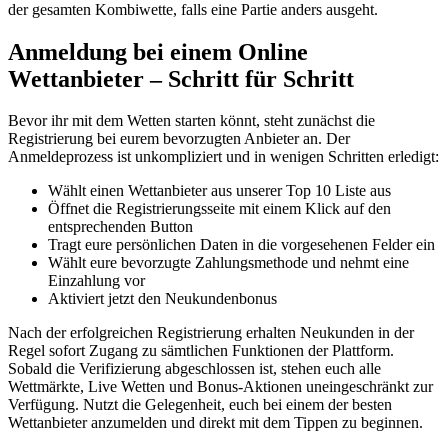
der gesamten Kombiwette, falls eine Partie anders ausgeht.
Anmeldung bei einem Online
Wettanbieter – Schritt für Schritt
Bevor ihr mit dem Wetten starten könnt, steht zunächst die
Registrierung bei eurem bevorzugten Anbieter an. Der
Anmeldeprozess ist unkompliziert und in wenigen Schritten erledigt:
Wählt einen Wettanbieter aus unserer Top 10 Liste aus
Öffnet die Registrierungsseite mit einem Klick auf den
entsprechenden Button
Tragt eure persönlichen Daten in die vorgesehenen Felder ein
Wählt eure bevorzugte Zahlungsmethode und nehmt eine
Einzahlung vor
Aktiviert jetzt den Neukundenbonus
Nach der erfolgreichen Registrierung erhalten Neukunden in der
Regel sofort Zugang zu sämtlichen Funktionen der Plattform.
Sobald die Verifizierung abgeschlossen ist, stehen euch alle
Wettmärkte, Live Wetten und Bonus-Aktionen uneingeschränkt zur
Verfügung. Nutzt die Gelegenheit, euch bei einem der besten
Wettanbieter anzumelden und direkt mit dem Tippen zu beginnen.