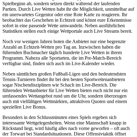
Spielbeginn ab, sondern setzen direkt während der laufenden
Partien. Durch Live Wetten habt ihr die Möglichkeit, unmittelbar auf
ein unerwartetes Gegentor oder eine Rote Karte zu reagieren. Ihr
beobachtet das Geschehen in Echtzeit und könnt eure Erkenntnisse
sofort in eine passende Wette umwandeln. Neben ausführlichen
Statistiken stellen euch einige Wettportale auch Live Streams bereit.
Noch vor wenigen Jahren boten die Anbieter nur eine begrenzte
Anzahl an Echtzeit-Wetten pro Tag an. Inzwischen haben die
führenden Buchmacher täglich hunderte Live Wetten in ihrem
Programm. Nahezu alle Sportarten, die im Pre-Match-Bereich
verfügbar sind, finden sich auch im Live-Kalender wieder.
Neben sämtlichen großen Fußball-Ligen und den bedeutendsten
Tennis-Turnieren findet ihr bei den besten Sportwettenanbietern
sogar Nischendisziplinen wie Schach im Live-Bereich. Die
führenden Wettanbieter für Live Wetten bieten euch nicht nur ein
umfassendes Wettangebot rund um die Uhr, sondern überzeugen
auch mit vielfältigen Wettmärkten, attraktiven Quoten und einem
speziellen Live Bonus.
Besonders in den Schlussminuten eines Spiels ergeben sich
interessante Wettgelegenheiten. Wenn eine Mannschaft knapp in
Rückstand liegt, wird häufig alles nach vorne geworfen – oft auch
der Torwart bei Standardsituationen. Diese Offensivtaktik öffnet