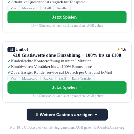
Attraktive Quotenboosts täglich für Topspiele
✓
Visa
Mastercard
Skrill
Neteller
Jetzt Spielen →
18+ | Glücksspiel kann süchtig machen | AGB gelten
Unibet
4.6
★
#5
€10 Gratiswette ohne Einzahlung + 100% bis zu €100
Kinderleichte Kontoeröffnung in unter 3 Minuten
✓
Kombiwetten-Verstärker bis zu 100% Bonusquote
✓
Zuverlässiger Kundenservice auf Deutsch per Chat und E-Mail
✓
Visa
Mastercard
PayPal
Skrill
Bank Transfer
Jetzt Spielen →
18+ | Glücksspiel kann süchtig machen | AGB gelten
5 Weitere Casinos anzeigen ▼
Nur 18+. Glücksspiel kann abhängig machen. AGB gelten.
BeGambleAware.org