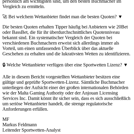
persönlich am wichtigsten sind, um den besten Buchmacher im
Vergleich zu ermitteln.
🚀 Bei welchem Wettanbieter findet man die besten Quoten?
▼
Die besten Quoten erhalten Tipper häufig bei Anbietern wie 20Bet
oder BassBet, die für ihr überdurchschnittliches Quotenniveau
bekannt sind. Ein systematischer Vergleich der Quoten bei
verschiedenen Buchmachern erweist sich allerdings immer als
Vorteil, um einen umfassenden Überblick über das aktuelle
Geschehen zu erhalten und die lukrativsten Wetten zu identifizieren.
🔒 Welche Wettanbieter verfügen über eine Sportwetten Lizenz?
▼
Alle in diesem Bericht vorgestellten Wettanbieter besitzen eine
gültige und geprüfte Sportwetten-Lizenz. Sämtliche Buchmacher
unterliegen der Aufsicht einer der großen internationalen Behörden
wie der Malta Gaming Authority oder der Anjouan Licensing
Services Inc. Damit könnt ihr sicher sein, dass es sich ausschließlich
um seriöse Wettanbieter handelt, die strenge regulatorische
Anforderungen erfüllen.
MF
Markus Feldmann
Leitender Sportwetten-Analyst