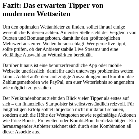
Fazit: Das erwarten Tipper von
modernen Wettseiten
Um den optimalen Wettanbieter zu finden, solltet ihr auf einige
wesentliche Kriterien achten. An erster Stelle steht der Vergleich von
Quoten und Bonusangeboten, damit ihr den größtmöglichen
Mehrwert aus euren Wetten herausschlagt. Wer gerne live tippt,
sollte prüfen, ob der Anbieter stabile Live Streams und eine
vielfältige Auswahl an Wettmärkten bereithält.
Darüber hinaus ist eine benutzerfreundliche App oder mobile
Webseite unerlässlich, damit ihr auch unterwegs problemlos wetten
könnt. Achtet außerdem auf zügige Auszahlungen und komfortable
Zahlungsmethoden wie PayPal, um euer Wetterlebnis so angenehm
wie möglich zu gestalten.
Der Neukundenbonus zieht den Blick vieler Tipper als erstes auf
sich – ein finanzielles Startpolster ist selbstverständlich reizvoll. Für
langfristigen Erfolg solltet ihr jedoch nicht nur darauf schauen,
sondern auch die Höhe der Wettquoten sowie regelmäßige Aktionen
wie Price Boosts, Freiwetten oder Kombi-Boni berücksichtigen. Ein
herausragender Anbieter zeichnet sich durch eine Kombination all
dieser Aspekte aus.