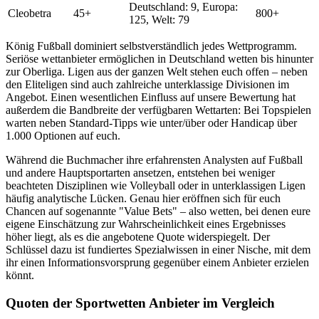
Deutschland: 9, Europa:
Cleobetra
45+
800+
125, Welt: 79
König Fußball dominiert selbstverständlich jedes Wettprogramm.
Seriöse wettanbieter ermöglichen in Deutschland wetten bis hinunter
zur Oberliga. Ligen aus der ganzen Welt stehen euch offen – neben
den Eliteligen sind auch zahlreiche unterklassige Divisionen im
Angebot. Einen wesentlichen Einfluss auf unsere Bewertung hat
außerdem die Bandbreite der verfügbaren Wettarten: Bei Topspielen
warten neben Standard-Tipps wie unter/über oder Handicap über
1.000 Optionen auf euch.
Während die Buchmacher ihre erfahrensten Analysten auf Fußball
und andere Hauptsportarten ansetzen, entstehen bei weniger
beachteten Disziplinen wie Volleyball oder in unterklassigen Ligen
häufig analytische Lücken. Genau hier eröffnen sich für euch
Chancen auf sogenannte "Value Bets" – also wetten, bei denen eure
eigene Einschätzung zur Wahrscheinlichkeit eines Ergebnisses
höher liegt, als es die angebotene Quote widerspiegelt. Der
Schlüssel dazu ist fundiertes Spezialwissen in einer Nische, mit dem
ihr einen Informationsvorsprung gegenüber einem Anbieter erzielen
könnt.
Quoten der Sportwetten Anbieter im Vergleich