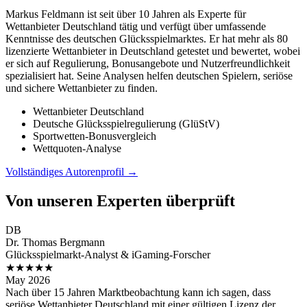
Markus Feldmann ist seit über 10 Jahren als Experte für
Wettanbieter Deutschland tätig und verfügt über umfassende
Kenntnisse des deutschen Glücksspielmarktes. Er hat mehr als 80
lizenzierte Wettanbieter in Deutschland getestet und bewertet, wobei
er sich auf Regulierung, Bonusangebote und Nutzerfreundlichkeit
spezialisiert hat. Seine Analysen helfen deutschen Spielern, seriöse
und sichere Wettanbieter zu finden.
Wettanbieter Deutschland
Deutsche Glücksspielregulierung (GlüStV)
Sportwetten-Bonusvergleich
Wettquoten-Analyse
Vollständiges Autorenprofil →
Von unseren Experten überprüft
DB
Dr. Thomas Bergmann
Glücksspielmarkt-Analyst & iGaming-Forscher
★★★★★
May 2026
Nach über 15 Jahren Marktbeobachtung kann ich sagen, dass
seriöse Wettanbieter Deutschland mit einer gültigen Lizenz der