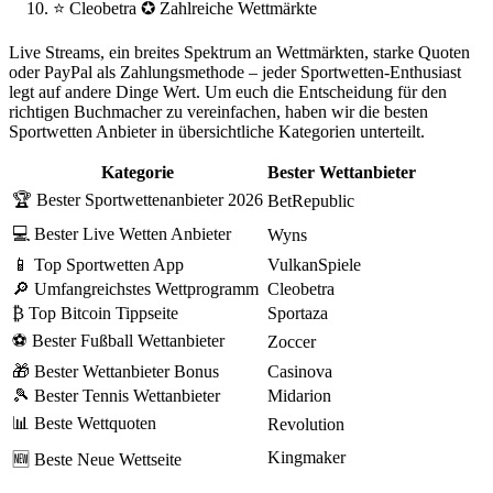
⭐ Cleobetra ✪ Zahlreiche Wettmärkte
Live Streams, ein breites Spektrum an Wettmärkten, starke Quoten
oder PayPal als Zahlungsmethode – jeder Sportwetten-Enthusiast
legt auf andere Dinge Wert. Um euch die Entscheidung für den
richtigen Buchmacher zu vereinfachen, haben wir die besten
Sportwetten Anbieter in übersichtliche Kategorien unterteilt.
Kategorie
Bester Wettanbieter
🏆 Bester Sportwettenanbieter 2026
BetRepublic
💻 Bester Live Wetten Anbieter
Wyns
📱 Top Sportwetten App
VulkanSpiele
🔎 Umfangreichstes Wettprogramm
Cleobetra
₿ Top Bitcoin Tippseite
Sportaza
⚽ Bester Fußball Wettanbieter
Zoccer
🎁 Bester Wettanbieter Bonus
Casinova
🎾 Bester Tennis Wettanbieter
Midarion
📊 Beste Wettquoten
Revolution
Kingmaker
🆕 Beste Neue Wettseite