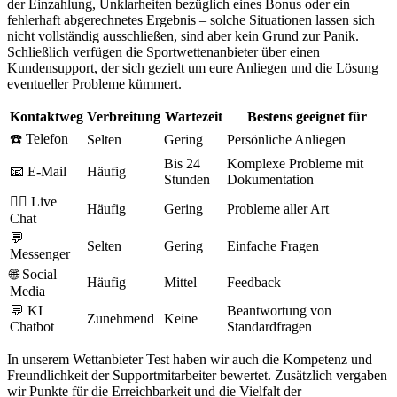
der Einzahlung, Unklarheiten bezüglich eines Bonus oder ein
fehlerhaft abgerechnetes Ergebnis – solche Situationen lassen sich
nicht vollständig ausschließen, sind aber kein Grund zur Panik.
Schließlich verfügen die Sportwettenanbieter über einen
Kundensupport, der sich gezielt um eure Anliegen und die Lösung
eventueller Probleme kümmert.
Kontaktweg
Verbreitung
Wartezeit
Bestens geeignet für
☎️ Telefon
Selten
Gering
Persönliche Anliegen
Bis 24
Komplexe Probleme mit
📧 E-Mail
Häufig
Stunden
Dokumentation
👩‍⚕️ Live
Häufig
Gering
Probleme aller Art
Chat
💬
Selten
Gering
Einfache Fragen
Messenger
🌐 Social
Häufig
Mittel
Feedback
Media
💬 KI
Beantwortung von
Zunehmend
Keine
Chatbot
Standardfragen
In unserem Wettanbieter Test haben wir auch die Kompetenz und
Freundlichkeit der Supportmitarbeiter bewertet. Zusätzlich vergaben
wir Punkte für die Erreichbarkeit und die Vielfalt der