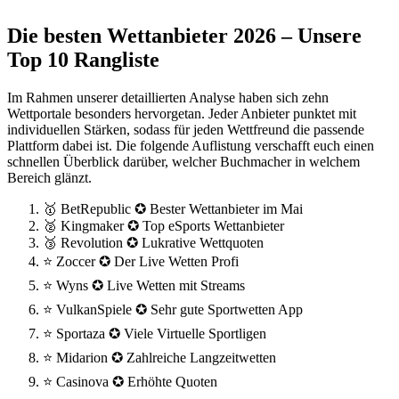
Die besten Wettanbieter 2026 – Unsere
Top 10 Rangliste
Im Rahmen unserer detaillierten Analyse haben sich zehn
Wettportale besonders hervorgetan. Jeder Anbieter punktet mit
individuellen Stärken, sodass für jeden Wettfreund die passende
Plattform dabei ist. Die folgende Auflistung verschafft euch einen
schnellen Überblick darüber, welcher Buchmacher in welchem
Bereich glänzt.
🥇 BetRepublic ✪ Bester Wettanbieter im Mai
🥈 Kingmaker ✪ Top eSports Wettanbieter
🥉 Revolution ✪ Lukrative Wettquoten
⭐ Zoccer ✪ Der Live Wetten Profi
⭐ Wyns ✪ Live Wetten mit Streams
⭐ VulkanSpiele ✪ Sehr gute Sportwetten App
⭐ Sportaza ✪ Viele Virtuelle Sportligen
⭐ Midarion ✪ Zahlreiche Langzeitwetten
⭐ Casinova ✪ Erhöhte Quoten