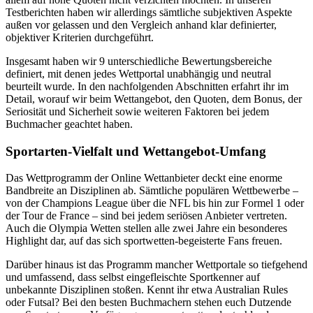
Testberichten haben wir allerdings sämtliche subjektiven Aspekte
außen vor gelassen und den Vergleich anhand klar definierter,
objektiver Kriterien durchgeführt.
Insgesamt haben wir 9 unterschiedliche Bewertungsbereiche
definiert, mit denen jedes Wettportal unabhängig und neutral
beurteilt wurde. In den nachfolgenden Abschnitten erfahrt ihr im
Detail, worauf wir beim Wettangebot, den Quoten, dem Bonus, der
Seriosität und Sicherheit sowie weiteren Faktoren bei jedem
Buchmacher geachtet haben.
Sportarten-Vielfalt und Wettangebot-Umfang
Das Wettprogramm der Online Wettanbieter deckt eine enorme
Bandbreite an Disziplinen ab. Sämtliche populären Wettbewerbe –
von der Champions League über die NFL bis hin zur Formel 1 oder
der Tour de France – sind bei jedem seriösen Anbieter vertreten.
Auch die Olympia Wetten stellen alle zwei Jahre ein besonderes
Highlight dar, auf das sich sportwetten-begeisterte Fans freuen.
Darüber hinaus ist das Programm mancher Wettportale so tiefgehend
und umfassend, dass selbst eingefleischte Sportkenner auf
unbekannte Disziplinen stoßen. Kennt ihr etwa Australian Rules
oder Futsal? Bei den besten Buchmachern stehen euch Dutzende