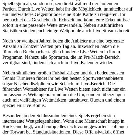
Spielbeginn ab, sondern setzen direkt während der laufenden
Partien. Durch Live Wetten habt ihr die Möglichkeit, unmittelbar auf
ein unerwartetes Gegentor oder eine Rote Karte zu reagieren. Ihr
beobachtet das Geschehen in Echtzeit und könnt eure Erkenntnisse
sofort in eine passende Wette umwandeln. Neben ausführlichen
Statistiken stellen euch einige Wettportale auch Live Streams bereit.
Noch vor wenigen Jahren boten die Anbieter nur eine begrenzte
Anzahl an Echtzeit-Wetten pro Tag an. Inzwischen haben die
führenden Buchmacher täglich hunderte Live Wetten in ihrem
Programm. Nahezu alle Sportarten, die im Pre-Match-Bereich
verfügbar sind, finden sich auch im Live-Kalender wieder.
Neben sämtlichen großen Fußball-Ligen und den bedeutendsten
Tennis-Turnieren findet ihr bei den besten Sportwettenanbietern
sogar Nischendisziplinen wie Schach im Live-Bereich. Die
führenden Wettanbieter für Live Wetten bieten euch nicht nur ein
umfassendes Wettangebot rund um die Uhr, sondern überzeugen
auch mit vielfältigen Wettmärkten, attraktiven Quoten und einem
speziellen Live Bonus.
Besonders in den Schlussminuten eines Spiels ergeben sich
interessante Wettgelegenheiten. Wenn eine Mannschaft knapp in
Rückstand liegt, wird häufig alles nach vorne geworfen – oft auch
der Torwart bei Standardsituationen. Diese Offensivtaktik öffnet