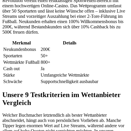
Revolution vereint einen erstklassigen Sportwetten-Bereich mit
einem hochwertigen Online-Casino. Das Wettprogramm umfasst
über 50 Sportarten und lässt keine Wünsche offen – inklusive Live
Streams und vorzeitiger Auszahlung bei einer 2-Tore-Führung im
Fußball. Neukunden erhalten einen 100% Willkommensbonus bis
200€, während Bestandskunden sich über 10% Cashback bis zu
500€ freuen dürfen.
Merkmal
Details
Neukundenbonus
200€
Sportarten
50+
Wettmärkte Fußball
800+
Cash out
Ja
Stärke
Umfangreiche Wettmärkte
Schwäche
Supportschnelligkeit ausbaubar
Unsere 9 Testkriterien im Wettanbieter
Vergleich
Welcher Buchmacher letztendlich als bester Wettanbieter
abschneidet, hängt auch von persönlichen Vorlieben ab. Manche
Tipper legen enormen Wert auf Live Streams, während andere vor
allem auf hohe Quoten nicht verzichten möchten. In unseren