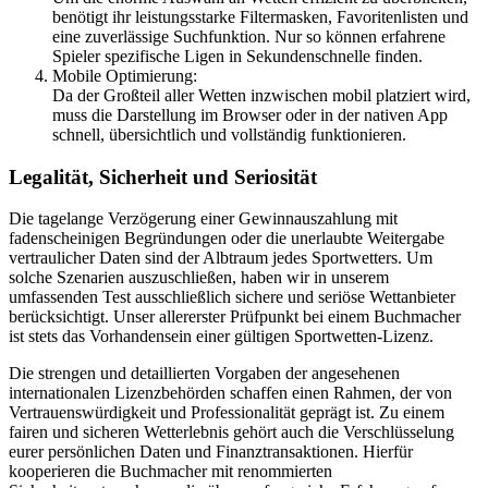
benötigt ihr leistungsstarke Filtermasken, Favoritenlisten und
eine zuverlässige Suchfunktion. Nur so können erfahrene
Spieler spezifische Ligen in Sekundenschnelle finden.
Mobile Optimierung:
Da der Großteil aller Wetten inzwischen mobil platziert wird,
muss die Darstellung im Browser oder in der nativen App
schnell, übersichtlich und vollständig funktionieren.
Legalität, Sicherheit und Seriosität
Die tagelange Verzögerung einer Gewinnauszahlung mit
fadenscheinigen Begründungen oder die unerlaubte Weitergabe
vertraulicher Daten sind der Albtraum jedes Sportwetters. Um
solche Szenarien auszuschließen, haben wir in unserem
umfassenden Test ausschließlich sichere und seriöse Wettanbieter
berücksichtigt. Unser allererster Prüfpunkt bei einem Buchmacher
ist stets das Vorhandensein einer gültigen Sportwetten-Lizenz.
Die strengen und detaillierten Vorgaben der angesehenen
internationalen Lizenzbehörden schaffen einen Rahmen, der von
Vertrauenswürdigkeit und Professionalität geprägt ist. Zu einem
fairen und sicheren Wetterlebnis gehört auch die Verschlüsselung
eurer persönlichen Daten und Finanztransaktionen. Hierfür
kooperieren die Buchmacher mit renommierten