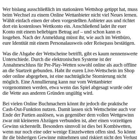
Wer bislang ausschließlich im stationären Wettshop getippt hat, muss
beim Wechsel zu einem Online Wettanbieter nicht viel Neues lernen.
Wählt einfach einen der oben vorgestellten Anbieter aus und richtet
dort ein kostenloses Wettkonto ein. Anschließend ladet ihr euer
Konto mit einem beliebigen Betrag auf – und schon kann es
losgehen. Nach der Anmeldung müsst ihr, wie auch im Wettbüro,
eure Identität mit einem Personalausweis oder Reisepass bestätigen.
Was die Abgabe der Wettscheine betrifft, gibt es kaum nennenswerte
Unterschiede. Durch die elektronischen Systeme ist der
Annahmeschluss für Pre-Play-Wetten sowohl online als auch offline
an die Startzeit gebunden. Habt ihr euren Live-Wettschein im Shop
oder online abgegeben, ist eine nachträgliche Stornierung nicht
möglich. Eine Annullierung kann nur vom Wettanbieter
vorgenommen werden, etwa wenn das Spiel abgesagt wurde oder
die Wette aus anderen Gründen ungültig wird.
Bei vielen Online Buchmachern könnt ihr jedoch die praktische
Cash-Out-Funktion nutzen. Damit lassen sich Wettscheine auch vor
Ende der Partien auslösen, was gegenüber dem vollen Wettgewinn
zwar mit kleineren Abzügen verbunden ist, aber einen vorzeitigen
Gewinn sicherstellt. Besonders sinnvoll ist dies bei Kombiwetten,
wenn nur noch eine oder wenige Einzelwetten offen sind. So könnt
ihr die bisherigen Gewinne mitnehmen und riskiert nicht den Verlust