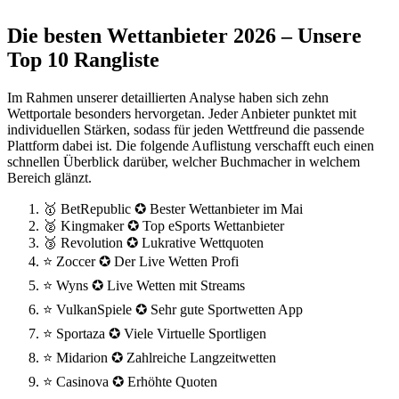
Die besten Wettanbieter 2026 – Unsere
Top 10 Rangliste
Im Rahmen unserer detaillierten Analyse haben sich zehn
Wettportale besonders hervorgetan. Jeder Anbieter punktet mit
individuellen Stärken, sodass für jeden Wettfreund die passende
Plattform dabei ist. Die folgende Auflistung verschafft euch einen
schnellen Überblick darüber, welcher Buchmacher in welchem
Bereich glänzt.
🥇 BetRepublic ✪ Bester Wettanbieter im Mai
🥈 Kingmaker ✪ Top eSports Wettanbieter
🥉 Revolution ✪ Lukrative Wettquoten
⭐ Zoccer ✪ Der Live Wetten Profi
⭐ Wyns ✪ Live Wetten mit Streams
⭐ VulkanSpiele ✪ Sehr gute Sportwetten App
⭐ Sportaza ✪ Viele Virtuelle Sportligen
⭐ Midarion ✪ Zahlreiche Langzeitwetten
⭐ Casinova ✪ Erhöhte Quoten