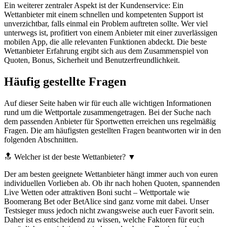
Ein weiterer zentraler Aspekt ist der Kundenservice: Ein
Wettanbieter mit einem schnellen und kompetenten Support ist
unverzichtbar, falls einmal ein Problem auftreten sollte. Wer viel
unterwegs ist, profitiert von einem Anbieter mit einer zuverlässigen
mobilen App, die alle relevanten Funktionen abdeckt. Die beste
Wettanbieter Erfahrung ergibt sich aus dem Zusammenspiel von
Quoten, Bonus, Sicherheit und Benutzerfreundlichkeit.
Häufig gestellte Fragen
Auf dieser Seite haben wir für euch alle wichtigen Informationen
rund um die Wettportale zusammengetragen. Bei der Suche nach
dem passenden Anbieter für Sportwetten erreichen uns regelmäßig
Fragen. Die am häufigsten gestellten Fragen beantworten wir in den
folgenden Abschnitten.
🔝 Welcher ist der beste Wettanbieter?
▼
Der am besten geeignete Wettanbieter hängt immer auch von euren
individuellen Vorlieben ab. Ob ihr nach hohen Quoten, spannenden
Live Wetten oder attraktiven Boni sucht – Wettportale wie
Boomerang Bet oder BetAlice sind ganz vorne mit dabei. Unser
Testsieger muss jedoch nicht zwangsweise auch euer Favorit sein.
Daher ist es entscheidend zu wissen, welche Faktoren für euch