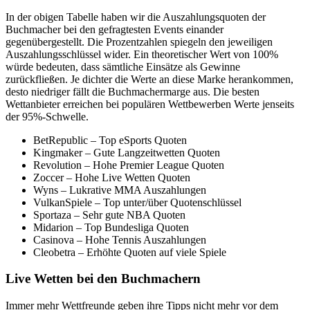
In der obigen Tabelle haben wir die Auszahlungsquoten der
Buchmacher bei den gefragtesten Events einander
gegenübergestellt. Die Prozentzahlen spiegeln den jeweiligen
Auszahlungsschlüssel wider. Ein theoretischer Wert von 100%
würde bedeuten, dass sämtliche Einsätze als Gewinne
zurückfließen. Je dichter die Werte an diese Marke herankommen,
desto niedriger fällt die Buchmachermarge aus. Die besten
Wettanbieter erreichen bei populären Wettbewerben Werte jenseits
der 95%-Schwelle.
BetRepublic – Top eSports Quoten
Kingmaker – Gute Langzeitwetten Quoten
Revolution – Hohe Premier League Quoten
Zoccer – Hohe Live Wetten Quoten
Wyns – Lukrative MMA Auszahlungen
VulkanSpiele – Top unter/über Quotenschlüssel
Sportaza – Sehr gute NBA Quoten
Midarion – Top Bundesliga Quoten
Casinova – Hohe Tennis Auszahlungen
Cleobetra – Erhöhte Quoten auf viele Spiele
Live Wetten bei den Buchmachern
Immer mehr Wettfreunde geben ihre Tipps nicht mehr vor dem