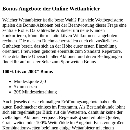
Bonus Angebote der Online Wettanbieter
Welcher Wettanbieter ist die beste Wahl? Für viele Wettbegeisterte
spielen die Bonus-Aktionen bei der Beantwortung dieser Frage eine
zentrale Rolle. Da zahlreiche Anbieter um neue Kunden
konkurrieren, könnt ihr mit attraktiven Willkommensangeboten
rechnen. Die meisten Buchmacher stellen euch ein zusätzliches
Guthaben bereit, das sich an der Höhe eurer ersten Einzahlung
orientiert. Freiwetten gehören ebenfalls zum Standard-Repertoire.
Eine detaillierte Übersicht aller Aktionen und deren Bedingungen
findet ihr auf unserer Seite zum Sportwetten Bonus.
100% bis zu 200€* Bonus
Mindestquote 2,0
5x umsetzen
20€ Mindesteinzahlung
Auch jenseits dieser einmaligen Eröffnungsangebote haben die
guten Buchmacher einiges im Programm. Als Bestandskunde lohnt
sich ein regelmäßiger Blick auf die Wettseiten, damit ihr keine der
vielfältigen Aktionen verpasst. Regelmäßig sind erhöhte Quoten,
Gratiswetten oder 100% Wettmärkte im Angebot. Fans von großen
Kombinationswetten belohnen einige Wettanbieter mit einem