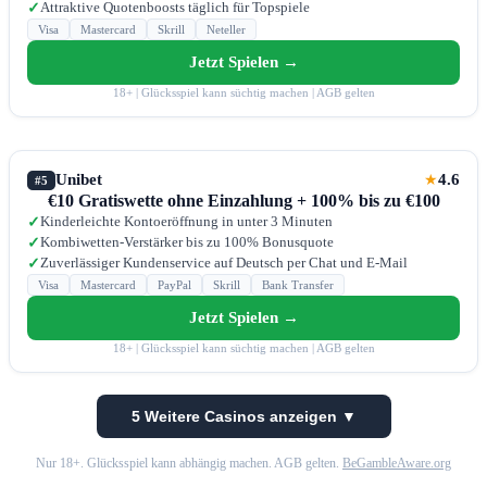
Attraktive Quotenboosts täglich für Topspiele
✓
Visa
Mastercard
Skrill
Neteller
Jetzt Spielen →
18+ | Glücksspiel kann süchtig machen | AGB gelten
Unibet
4.6
★
#5
€10 Gratiswette ohne Einzahlung + 100% bis zu €100
Kinderleichte Kontoeröffnung in unter 3 Minuten
✓
Kombiwetten-Verstärker bis zu 100% Bonusquote
✓
Zuverlässiger Kundenservice auf Deutsch per Chat und E-Mail
✓
Visa
Mastercard
PayPal
Skrill
Bank Transfer
Jetzt Spielen →
18+ | Glücksspiel kann süchtig machen | AGB gelten
5 Weitere Casinos anzeigen ▼
Nur 18+. Glücksspiel kann abhängig machen. AGB gelten.
BeGambleAware.org