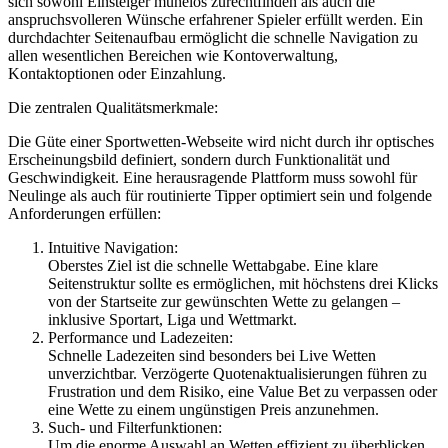
sich sowohl Einsteiger mühelos zurechtfinden als auch die
anspruchsvolleren Wünsche erfahrener Spieler erfüllt werden. Ein
durchdachter Seitenaufbau ermöglicht die schnelle Navigation zu
allen wesentlichen Bereichen wie Kontoverwaltung,
Kontaktoptionen oder Einzahlung.
Die zentralen Qualitätsmerkmale:
Die Güte einer Sportwetten-Webseite wird nicht durch ihr optisches
Erscheinungsbild definiert, sondern durch Funktionalität und
Geschwindigkeit. Eine herausragende Plattform muss sowohl für
Neulinge als auch für routinierte Tipper optimiert sein und folgende
Anforderungen erfüllen:
Intuitive Navigation:
Oberstes Ziel ist die schnelle Wettabgabe. Eine klare
Seitenstruktur sollte es ermöglichen, mit höchstens drei Klicks
von der Startseite zur gewünschten Wette zu gelangen –
inklusive Sportart, Liga und Wettmarkt.
Performance und Ladezeiten:
Schnelle Ladezeiten sind besonders bei Live Wetten
unverzichtbar. Verzögerte Quotenaktualisierungen führen zu
Frustration und dem Risiko, eine Value Bet zu verpassen oder
eine Wette zu einem ungünstigen Preis anzunehmen.
Such- und Filterfunktionen:
Um die enorme Auswahl an Wetten effizient zu überblicken,