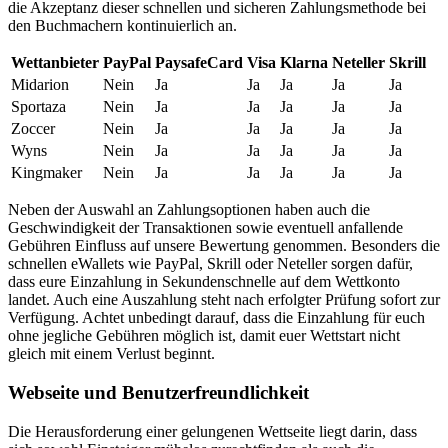
die Akzeptanz dieser schnellen und sicheren Zahlungsmethode bei
den Buchmachern kontinuierlich an.
Wettanbieter
PayPal
PaysafeCard
Visa
Klarna
Neteller
Skrill
Midarion
Nein
Ja
Ja
Ja
Ja
Ja
Sportaza
Nein
Ja
Ja
Ja
Ja
Ja
Zoccer
Nein
Ja
Ja
Ja
Ja
Ja
Wyns
Nein
Ja
Ja
Ja
Ja
Ja
Kingmaker
Nein
Ja
Ja
Ja
Ja
Ja
Neben der Auswahl an Zahlungsoptionen haben auch die
Geschwindigkeit der Transaktionen sowie eventuell anfallende
Gebühren Einfluss auf unsere Bewertung genommen. Besonders die
schnellen eWallets wie PayPal, Skrill oder Neteller sorgen dafür,
dass eure Einzahlung in Sekundenschnelle auf dem Wettkonto
landet. Auch eine Auszahlung steht nach erfolgter Prüfung sofort zur
Verfügung. Achtet unbedingt darauf, dass die Einzahlung für euch
ohne jegliche Gebühren möglich ist, damit euer Wettstart nicht
gleich mit einem Verlust beginnt.
Webseite und Benutzerfreundlichkeit
Die Herausforderung einer gelungenen Wettseite liegt darin, dass