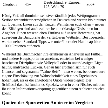
Deutschland: 9, Europa:
Cleobetra
45+
800+
125, Welt: 79
König Fußball dominiert selbstverständlich jedes Wettprogramm.
Seriöse wettanbieter ermöglichen in Deutschland wetten bis hinunter
zur Oberliga. Ligen aus der ganzen Welt stehen euch offen – neben
den Eliteligen sind auch zahlreiche unterklassige Divisionen im
Angebot. Einen wesentlichen Einfluss auf unsere Bewertung hat
außerdem die Bandbreite der verfügbaren Wettarten: Bei Topspielen
warten neben Standard-Tipps wie unter/über oder Handicap über
1.000 Optionen auf euch.
Während die Buchmacher ihre erfahrensten Analysten auf Fußball
und andere Hauptsportarten ansetzen, entstehen bei weniger
beachteten Disziplinen wie Volleyball oder in unterklassigen Ligen
häufig analytische Lücken. Genau hier eröffnen sich für euch
Chancen auf sogenannte "Value Bets" – also wetten, bei denen eure
eigene Einschätzung zur Wahrscheinlichkeit eines Ergebnisses
höher liegt, als es die angebotene Quote widerspiegelt. Der
Schlüssel dazu ist fundiertes Spezialwissen in einer Nische, mit dem
ihr einen Informationsvorsprung gegenüber einem Anbieter erzielen
könnt.
Quoten der Sportwetten Anbieter im Vergleich