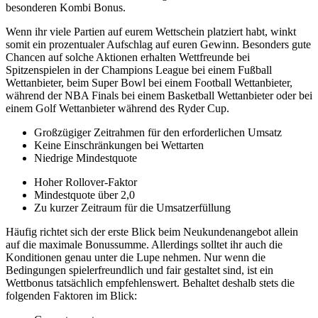
besonderen Kombi Bonus.
Wenn ihr viele Partien auf eurem Wettschein platziert habt, winkt
somit ein prozentualer Aufschlag auf euren Gewinn. Besonders gute
Chancen auf solche Aktionen erhalten Wettfreunde bei
Spitzenspielen in der Champions League bei einem Fußball
Wettanbieter, beim Super Bowl bei einem Football Wettanbieter,
während der NBA Finals bei einem Basketball Wettanbieter oder bei
einem Golf Wettanbieter während des Ryder Cup.
Großzügiger Zeitrahmen für den erforderlichen Umsatz
Keine Einschränkungen bei Wettarten
Niedrige Mindestquote
Hoher Rollover-Faktor
Mindestquote über 2,0
Zu kurzer Zeitraum für die Umsatzerfüllung
Häufig richtet sich der erste Blick beim Neukundenangebot allein
auf die maximale Bonussumme. Allerdings solltet ihr auch die
Konditionen genau unter die Lupe nehmen. Nur wenn die
Bedingungen spielerfreundlich und fair gestaltet sind, ist ein
Wettbonus tatsächlich empfehlenswert. Behaltet deshalb stets die
folgenden Faktoren im Blick: