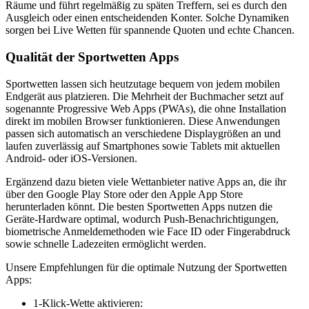
Räume und führt regelmäßig zu späten Treffern, sei es durch den
Ausgleich oder einen entscheidenden Konter. Solche Dynamiken
sorgen bei Live Wetten für spannende Quoten und echte Chancen.
Qualität der Sportwetten Apps
Sportwetten lassen sich heutzutage bequem von jedem mobilen
Endgerät aus platzieren. Die Mehrheit der Buchmacher setzt auf
sogenannte Progressive Web Apps (PWAs), die ohne Installation
direkt im mobilen Browser funktionieren. Diese Anwendungen
passen sich automatisch an verschiedene Displaygrößen an und
laufen zuverlässig auf Smartphones sowie Tablets mit aktuellen
Android- oder iOS-Versionen.
Ergänzend dazu bieten viele Wettanbieter native Apps an, die ihr
über den Google Play Store oder den Apple App Store
herunterladen könnt. Die besten Sportwetten Apps nutzen die
Geräte-Hardware optimal, wodurch Push-Benachrichtigungen,
biometrische Anmeldemethoden wie Face ID oder Fingerabdruck
sowie schnelle Ladezeiten ermöglicht werden.
Unsere Empfehlungen für die optimale Nutzung der Sportwetten
Apps:
1-Klick-Wette aktivieren: