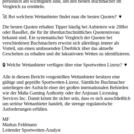
persönlich am wichtigsten sind, um den besten Buchmacher im
Vergleich zu ermitteln.
🚀 Bei welchem Wettanbieter findet man die besten Quoten?
▼
Die besten Quoten erhalten Tipper häufig bei Anbietern wie 20Bet
oder BassBet, die für ihr überdurchschnittliches Quotenniveau
bekannt sind. Ein systematischer Vergleich der Quoten bei
verschiedenen Buchmachern erweist sich allerdings immer als
Vorteil, um einen umfassenden Überblick über das aktuelle
Geschehen zu erhalten und die lukrativsten Wetten zu identifizieren.
🔒 Welche Wettanbieter verfügen über eine Sportwetten Lizenz?
▼
Alle in diesem Bericht vorgestellten Wettanbieter besitzen eine
gültige und geprüfte Sportwetten-Lizenz. Sämtliche Buchmacher
unterliegen der Aufsicht einer der großen internationalen Behörden
wie der Malta Gaming Authority oder der Anjouan Licensing
Services Inc. Damit könnt ihr sicher sein, dass es sich ausschließlich
um seriöse Wettanbieter handelt, die strenge regulatorische
Anforderungen erfüllen.
MF
Markus Feldmann
Leitender Sportwetten-Analyst