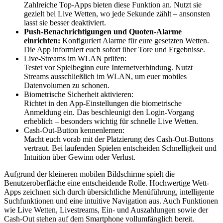
Zahlreiche Top-Apps bieten diese Funktion an. Nutzt sie
gezielt bei Live Wetten, wo jede Sekunde zählt – ansonsten
lasst sie besser deaktiviert.
Push-Benachrichtigungen und Quoten-Alarme
einrichten:
Konfiguriert Alarme für eure gesetzten Wetten.
Die App informiert euch sofort über Tore und Ergebnisse.
Live-Streams im WLAN prüfen:
Testet vor Spielbeginn eure Internetverbindung. Nutzt
Streams ausschließlich im WLAN, um euer mobiles
Datenvolumen zu schonen.
Biometrische Sicherheit aktivieren:
Richtet in den App-Einstellungen die biometrische
Anmeldung ein. Das beschleunigt den Login-Vorgang
erheblich – besonders wichtig für schnelle Live Wetten.
Cash-Out-Button kennenlernen:
Macht euch vorab mit der Platzierung des Cash-Out-Buttons
vertraut. Bei laufenden Spielen entscheiden Schnelligkeit und
Intuition über Gewinn oder Verlust.
Aufgrund der kleineren mobilen Bildschirme spielt die
Benutzeroberfläche eine entscheidende Rolle. Hochwertige Wett-
Apps zeichnen sich durch übersichtliche Menüführung, intelligente
Suchfunktionen und eine intuitive Navigation aus. Auch Funktionen
wie Live Wetten, Livestreams, Ein- und Auszahlungen sowie der
Cash-Out stehen auf dem Smartphone vollumfänglich bereit.