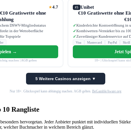
Unibet
4.7
★
#5
 €10 Gratiswette ohne
€10 Gratiswette ohne Ei
ahlung
€1
tschem DSWV-Mitgliedsstatus
Kinderleichte Kontoeröffnung in 
✓
direkt in der Wettoberfläche
Kombiwetten-Verstärker bis zu 1
✓
für Topspiele
Zuverlässiger Kundenservice auf 
✓
ler
Visa
Mastercard
PayPal
Skrill
Spielen →
Jetzt Sp
süchtig machen | AGB gelten
18+ | Glücksspiel kann süc
5 Weitere Casinos anzeigen ▼
Nur 18+. Glücksspiel kann abhängig machen. AGB gelten.
BeGambleAware.org
 10 Rangliste
esonders hervorgetan. Jeder Anbieter punktet mit individuellen Stärken
ber, welcher Buchmacher in welchem Bereich glänzt.