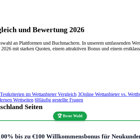
gleich und Bewertung 2026
en Auswahl an Plattformen und Buchmachern. In unserem umfassenden Wetta
ahr 2026 mit starken Quoten, einem attraktiven Bonus und einem erstkl
Testkriterien im Wettanbieter Vergleich
3
Online Wettanbieter vs. Wettb
dernen Wettseiten
6
Häufig gestellte Fragen
schland Seiten
🏆 Beste Wahl
100% bis zu €100 Willkommensbonus für Neukunde