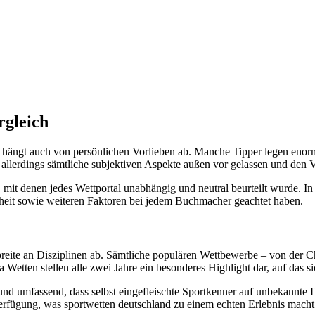
rgleich
t, hängt auch von persönlichen Vorlieben ab. Manche Tipper legen eno
llerdings sämtliche subjektiven Aspekte außen vor gelassen und den Ver
 mit denen jedes Wettportal unabhängig und neutral beurteilt wurde. In
heit sowie weiteren Faktoren bei jedem Buchmacher geachtet haben.
eite an Disziplinen ab. Sämtliche populären Wettbewerbe – von der C
 Wetten stellen alle zwei Jahre ein besonderes Highlight dar, auf das si
nd umfassend, dass selbst eingefleischte Sportkenner auf unbekannte Di
rfügung, was sportwetten deutschland zu einem echten Erlebnis macht