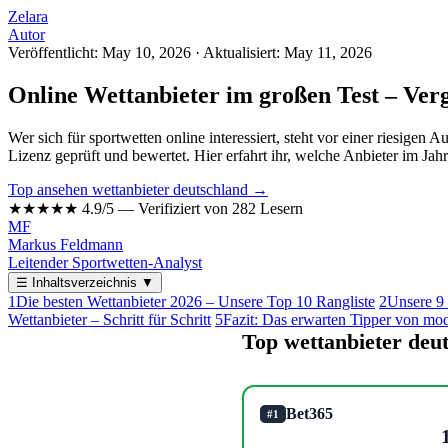
Zelara
Autor
Veröffentlicht: May 10, 2026
·
Aktualisiert: May 11, 2026
Online Wettanbieter im großen Test – Ver
Wer sich für sportwetten online interessiert, steht vor einer riesig
Lizenz geprüft und bewertet. Hier erfahrt ihr, welche Anbieter im J
Top ansehen wettanbieter deutschland →
★★★★★
4.9/5 — Verifiziert von 282 Lesern
MF
Markus Feldmann
Leitender Sportwetten-Analyst
☰
Inhaltsverzeichnis
▼
1
Die besten Wettanbieter 2026 – Unsere Top 10 Rangliste
2
Unsere 9 
Wettanbieter – Schritt für Schritt
5
Fazit: Das erwarten Tipper von mo
Top wettanbieter deut
Bet365
#1