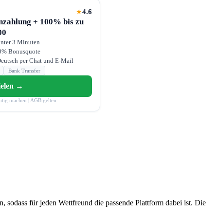
4.6
★
nzahlung + 100% bis zu
00
unter 3 Minuten
00% Bonusquote
Deutsch per Chat und E-Mail
Bank Transfer
ielen →
htig machen | AGB gelten
, sodass für jeden Wettfreund die passende Plattform dabei ist. Die