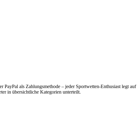
er PayPal als Zahlungsmethode – jeder Sportwetten-Enthusiast legt au
r in übersichtliche Kategorien unterteilt.