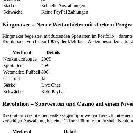
Stärke
Schnelle Auszahlungen
Schwäche
Keine PayPal Zahlungen
Kingmaker – Neuer Wettanbieter mit starkem Prog
Kingmaker begeistert mit dutzenden Sportarten im Portfolio – daru
Kombiboost von bis zu 100%, der Mehrfach-Wetten besonders attraktiv g
Merkmal
Details
Neukundenbonus
200€
Sportarten
45+
Wettmärkte Fußball
800+
Cash out
Ja
Stärke
Live Chat
Schwäche
Kein PayPal
Revolution – Sportwetten und Casino auf einem Nive
Revolution vereint einen erstklassigen Sportwetten-Bereich mit ein
vorzeitiger Auszahlung bei einer 2-Tore-Führung im Fußball. Neuk
Merkmal
Details