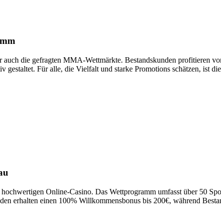
ramm
nter auch die gefragten MMA-Wettmärkte. Bestandskunden profitieren 
estaltet. Für alle, die Vielfalt und starke Promotions schätzen, ist d
au
em hochwertigen Online-Casino. Das Wettprogramm umfasst über 50 Spor
unden erhalten einen 100% Willkommensbonus bis 200€, während Besta