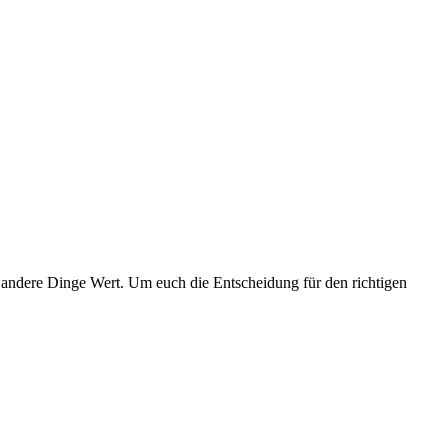
f andere Dinge Wert. Um euch die Entscheidung für den richtigen