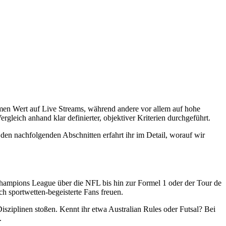
rmen Wert auf Live Streams, während andere vor allem auf hohe
gleich anhand klar definierter, objektiver Kriterien durchgeführt.
 den nachfolgenden Abschnitten erfahrt ihr im Detail, worauf wir
hampions League über die NFL bis hin zur Formel 1 oder der Tour de
ch sportwetten-begeisterte Fans freuen.
sziplinen stoßen. Kennt ihr etwa Australian Rules oder Futsal? Bei
.