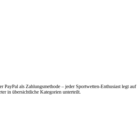
er PayPal als Zahlungsmethode – jeder Sportwetten-Enthusiast legt au
r in übersichtliche Kategorien unterteilt.