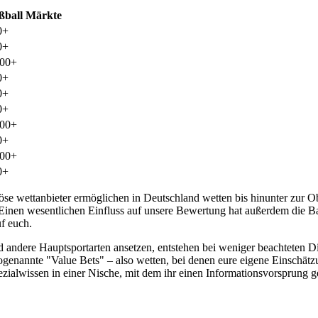
ßball Märkte
0+
0+
000+
0+
0+
0+
000+
0+
000+
0+
öse wettanbieter ermöglichen in Deutschland wetten bis hinunter zur O
. Einen wesentlichen Einfluss auf unsere Bewertung hat außerdem die B
f euch.
andere Hauptsportarten ansetzen, entstehen bei weniger beachteten Dis
genannte "Value Bets" – also wetten, bei denen eure eigene Einschätzun
ezialwissen in einer Nische, mit dem ihr einen Informationsvorsprung 