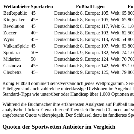
Wettanbieter
Sportarten
Fußball Ligen
Fu
BetRepublic
45+
Deutschland: 8, Europa: 105, Welt: 65
80
Kingmaker
45+
Deutschland: 8, Europa: 105, Welt: 65
80
Revolution
45+
Deutschland: 8, Europa: 117, Welt: 61
1.
Zoccer
40+
Deutschland: 8, Europa: 103, Welt: 62
50
Wyns
45+
Deutschland: 8, Europa: 113, Welt: 54
80
VulkanSpiele
45+
Deutschland: 8, Europa: 107, Welt: 63
80
Sportaza
50+
Deutschland: 9, Europa: 132, Welt: 74
1.
Midarion
50+
Deutschland: 9, Europa: 124, Welt: 70
70
Casinova
45+
Deutschland: 8, Europa: 142, Welt: 83
1.
Cleobetra
45+
Deutschland: 9, Europa: 125, Welt: 79
80
König Fußball dominiert selbstverständlich jedes Wettprogramm. Seri
Eliteligen sind auch zahlreiche unterklassige Divisionen im Angebot
Standard-Tipps wie unter/über oder Handicap über 1.000 Optionen au
Während die Buchmacher ihre erfahrensten Analysten auf Fußball und 
analytische Lücken. Genau hier eröffnen sich für euch Chancen auf so
angebotene Quote widerspiegelt. Der Schlüssel dazu ist fundiertes Sp
Quoten der Sportwetten Anbieter im Vergleich