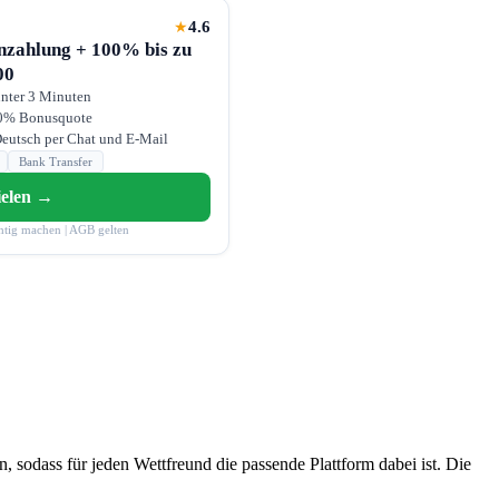
4.6
★
nzahlung + 100% bis zu
00
unter 3 Minuten
00% Bonusquote
Deutsch per Chat und E-Mail
Bank Transfer
ielen →
htig machen | AGB gelten
, sodass für jeden Wettfreund die passende Plattform dabei ist. Die