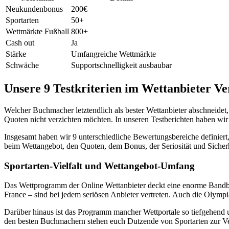
Neukundenbonus
200€
Sportarten
50+
Wettmärkte Fußball
800+
Cash out
Ja
Stärke
Umfangreiche Wettmärkte
Schwäche
Supportschnelligkeit ausbaubar
Unsere 9 Testkriterien im Wettanbieter Ve
Welcher Buchmacher letztendlich als bester Wettanbieter abschneide
Quoten nicht verzichten möchten. In unseren Testberichten haben wir a
Insgesamt haben wir 9 unterschiedliche Bewertungsbereiche definiert,
beim Wettangebot, den Quoten, dem Bonus, der Seriosität und Sicher
Sportarten-Vielfalt und Wettangebot-Umfang
Das Wettprogramm der Online Wettanbieter deckt eine enorme Bandbr
France – sind bei jedem seriösen Anbieter vertreten. Auch die Olympia
Darüber hinaus ist das Programm mancher Wettportale so tiefgehend u
den besten Buchmachern stehen euch Dutzende von Sportarten zur Ve