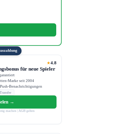
Auszahlung
4.8
★
gsbonus für neue Spieler
arantiert
tten-Marke seit 2004
t-Push-Benachrichtigungen
Transfer
ielen →
htig machen | AGB gelten