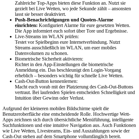
Zahlreiche Top-Apps bieten diese Funktion an. Nutzt sie
gezielt bei Live Wetten, wo jede Sekunde zählt – ansonsten
lasst sie besser deaktiviert.
Push-Benachrichtigungen und Quoten-Alarme
einrichten:
Konfiguriert Alarme für eure gesetzten Wetten.
Die App informiert euch sofort über Tore und Ergebnisse.
Live-Streams im WLAN prüfen:
Testet vor Spielbeginn eure Internetverbindung. Nutzt
Streams ausschließlich im WLAN, um euer mobiles
Datenvolumen zu schonen.
Biometrische Sicherheit aktivieren:
Richtet in den App-Einstellungen die biometrische
Anmeldung ein. Das beschleunigt den Login-Vorgang
erheblich – besonders wichtig für schnelle Live Wetten.
Cash-Out-Button kennenlernen:
Macht euch vorab mit der Platzierung des Cash-Out-Buttons
vertraut. Bei laufenden Spielen entscheiden Schnelligkeit und
Intuition über Gewinn oder Verlust.
Aufgrund der kleineren mobilen Bildschirme spielt die
Benutzeroberfläche eine entscheidende Rolle. Hochwertige Wett-
Apps zeichnen sich durch übersichtliche Menüführung, intelligente
Suchfunktionen und eine intuitive Navigation aus. Auch Funktionen
wie Live Wetten, Livestreams, Ein- und Auszahlungen sowie der
Cash-Out stehen auf dem Smartphone vollumfänglich bereit.