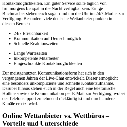
Kontaktmöglichkeiten. Ein guter Service sollte täglich von
frühmorgens bis spät in die Nacht verfügbar sein. Einige
Buchmacher stehen euch sogar rund um die Uhr im 24/7-Modus zur
Verfügung. Besonders viele deutsche Wettanbieter punkten in
diesem Bereich.
24/7 Erreichbarkeit
Kommunikation auf Deutsch möglich
Schnelle Reaktionszeiten
Lange Wartezeiten
Inkompetente Mitarbeiter
Eingeschränkte Kontaktmöglichkeiten
Zur meistgenutzten Kommunikationsform hat sich in den
vergangenen Jahren der Live-Chat entwickelt. Dieser ermöglicht
eine besonders unkomplizierte und schnelle Kontaktaufnahme.
Darüber hinaus stehen euch in der Regel auch eine telefonische
Hotline sowie die Kommunikation per E-Mail zur Verfügung, wobei
der Telefonsupport zunehmend rückläufig ist und durch andere
Kanäle ersetzt wird.
Online Wettanbieter vs. Wettbüros –
Vorteile und Unterschiede