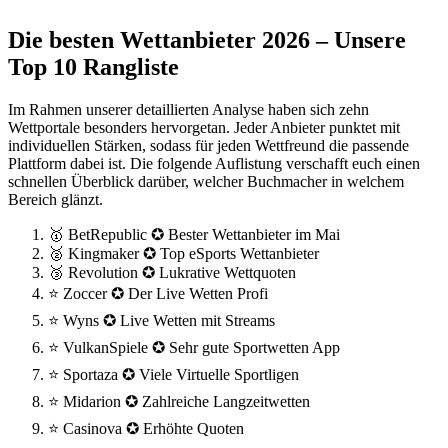
Die besten Wettanbieter 2026 – Unsere
Top 10 Rangliste
Im Rahmen unserer detaillierten Analyse haben sich zehn
Wettportale besonders hervorgetan. Jeder Anbieter punktet mit
individuellen Stärken, sodass für jeden Wettfreund die passende
Plattform dabei ist. Die folgende Auflistung verschafft euch einen
schnellen Überblick darüber, welcher Buchmacher in welchem
Bereich glänzt.
🥇 BetRepublic ✪ Bester Wettanbieter im Mai
🥈 Kingmaker ✪ Top eSports Wettanbieter
🥉 Revolution ✪ Lukrative Wettquoten
⭐ Zoccer ✪ Der Live Wetten Profi
⭐ Wyns ✪ Live Wetten mit Streams
⭐ VulkanSpiele ✪ Sehr gute Sportwetten App
⭐ Sportaza ✪ Viele Virtuelle Sportligen
⭐ Midarion ✪ Zahlreiche Langzeitwetten
⭐ Casinova ✪ Erhöhte Quoten