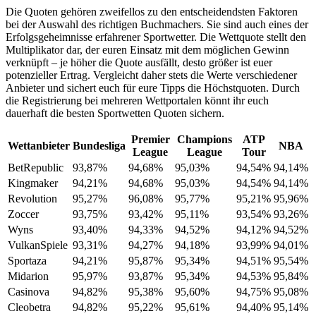
Die Quoten gehören zweifellos zu den entscheidendsten Faktoren
bei der Auswahl des richtigen Buchmachers. Sie sind auch eines der
Erfolgsgeheimnisse erfahrener Sportwetter. Die Wettquote stellt den
Multiplikator dar, der euren Einsatz mit dem möglichen Gewinn
verknüpft – je höher die Quote ausfällt, desto größer ist euer
potenzieller Ertrag. Vergleicht daher stets die Werte verschiedener
Anbieter und sichert euch für eure Tipps die Höchstquoten. Durch
die Registrierung bei mehreren Wettportalen könnt ihr euch
dauerhaft die besten Sportwetten Quoten sichern.
Premier
Champions
ATP
Wettanbieter
Bundesliga
NBA
League
League
Tour
BetRepublic
93,87%
94,68%
95,03%
94,54%
94,14%
Kingmaker
94,21%
94,68%
95,03%
94,54%
94,14%
Revolution
95,27%
96,08%
95,77%
95,21%
95,96%
Zoccer
93,75%
93,42%
95,11%
93,54%
93,26%
Wyns
93,40%
94,33%
94,52%
94,12%
94,52%
VulkanSpiele
93,31%
94,27%
94,18%
93,99%
94,01%
Sportaza
94,21%
95,87%
95,34%
94,51%
95,54%
Midarion
95,97%
93,87%
95,34%
94,53%
95,84%
Casinova
94,82%
95,38%
95,60%
94,75%
95,08%
Cleobetra
94,82%
95,22%
95,61%
94,40%
95,14%