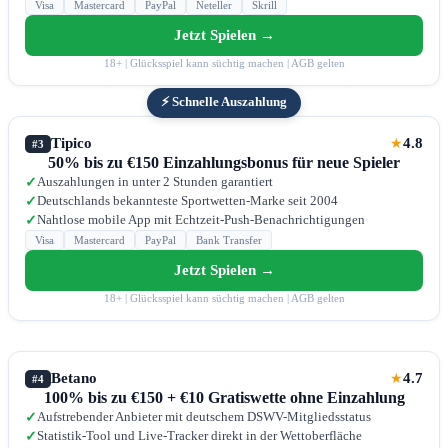
Visa
Mastercard
PayPal
Neteller
Skrill
Jetzt Spielen →
18+ | Glücksspiel kann süchtig machen | AGB gelten
⚡ Schnelle Auszahlung
Tipico
4.8
★
#3
50% bis zu €150 Einzahlungsbonus für neue Spieler
Auszahlungen in unter 2 Stunden garantiert
✓
Deutschlands bekannteste Sportwetten-Marke seit 2004
✓
Nahtlose mobile App mit Echtzeit-Push-Benachrichtigungen
✓
Visa
Mastercard
PayPal
Bank Transfer
Jetzt Spielen →
18+ | Glücksspiel kann süchtig machen | AGB gelten
Betano
4.7
★
#4
100% bis zu €150 + €10 Gratiswette ohne Einzahlung
Aufstrebender Anbieter mit deutschem DSWV-Mitgliedsstatus
✓
Statistik-Tool und Live-Tracker direkt in der Wettoberfläche
✓