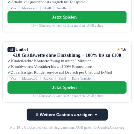
Attraktive Quotenboosts täglich für Topspiele
✓
Visa
Mastercard
Skrill
Neteller
Jetzt Spielen →
18+ | Glücksspiel kann süchtig machen | AGB gelten
Unibet
4.6
★
#5
€10 Gratiswette ohne Einzahlung + 100% bis zu €100
Kinderleichte Kontoeröffnung in unter 3 Minuten
✓
Kombiwetten-Verstärker bis zu 100% Bonusquote
✓
Zuverlässiger Kundenservice auf Deutsch per Chat und E-Mail
✓
Visa
Mastercard
PayPal
Skrill
Bank Transfer
Jetzt Spielen →
18+ | Glücksspiel kann süchtig machen | AGB gelten
5 Weitere Casinos anzeigen ▼
Nur 18+. Glücksspiel kann abhängig machen. AGB gelten.
BeGambleAware.org