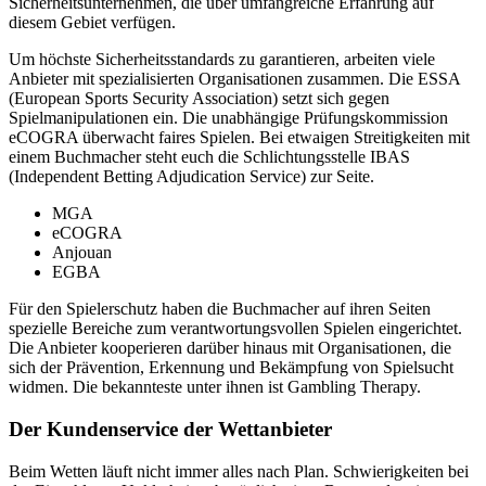
Sicherheitsunternehmen, die über umfangreiche Erfahrung auf
diesem Gebiet verfügen.
Um höchste Sicherheitsstandards zu garantieren, arbeiten viele
Anbieter mit spezialisierten Organisationen zusammen. Die ESSA
(European Sports Security Association) setzt sich gegen
Spielmanipulationen ein. Die unabhängige Prüfungskommission
eCOGRA überwacht faires Spielen. Bei etwaigen Streitigkeiten mit
einem Buchmacher steht euch die Schlichtungsstelle IBAS
(Independent Betting Adjudication Service) zur Seite.
MGA
eCOGRA
Anjouan
EGBA
Für den Spielerschutz haben die Buchmacher auf ihren Seiten
spezielle Bereiche zum verantwortungsvollen Spielen eingerichtet.
Die Anbieter kooperieren darüber hinaus mit Organisationen, die
sich der Prävention, Erkennung und Bekämpfung von Spielsucht
widmen. Die bekannteste unter ihnen ist Gambling Therapy.
Der Kundenservice der Wettanbieter
Beim Wetten läuft nicht immer alles nach Plan. Schwierigkeiten bei