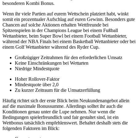
besonderen Kombi Bonus.
Wenn ihr viele Partien auf eurem Wettschein platziert habt, winkt
somit ein prozentualer Aufschlag auf euren Gewinn. Besonders gute
Chancen auf solche Aktionen erhalten Wettfreunde bei
Spitzenspielen in der Champions League bei einem Fußball
Wettanbieter, beim Super Bowl bei einem Football Wettanbieter,
während der NBA Finals bei einem Basketball Wettanbieter oder bei
einem Golf Wettanbieter während des Ryder Cup.
Großzügiger Zeitrahmen für den erforderlichen Umsatz
Keine Einschränkungen bei Wettarten
Niedrige Mindestquote
Hoher Rollover-Faktor
Mindestquote über 2,0
Zu kurzer Zeitraum für die Umsatzerfüllung
Häufig richtet sich der erste Blick beim Neukundenangebot allein
auf die maximale Bonussumme. Allerdings solltet ihr auch die
Konditionen genau unter die Lupe nehmen. Nur wenn die
Bedingungen spielerfreundlich und fair gestaltet sind, ist ein
Wettbonus tatsächlich empfehlenswert. Behaltet deshalb stets die
folgenden Faktoren im Blick: