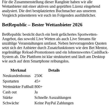
Für die Zusammenstellung dieser Rangliste haben wir alle
Wettanbieter mit einer aktiven und geprüften Lizenz eingehend
analysiert. Die drei bestplatzierten Buchmacher aus unserem
Vergleich präsentieren wir euch im Folgenden ausführlicher.
BetRepublic – Bester Wettanbieter 2026
BetRepublic besticht durch ein breit gefächertes Sportwetten-
Angebot, das sowohl Live Wetten als auch Live Streams für
unzählige Veranstaltungen umfasst. Neben hervorragenden Quoten
setzt sich der Anbieter durch Zusatzfunktionen wie den Bet Mentor,
regelmäßige Reload-Promotionen und ein lohnenswertes CashBack-
System ab. Die Plattform ist klar strukturiert und läuft am Desktop
wie auch auf dem Smartphone reibungslos.
Merkmal
Details
Neukundenbonus
250€
Sportarten
45+
Wettmärkte Fußball
800+
Cash out
Ja
Stärke
Schnelle Auszahlungen
Schwäche
Keine PayPal Zahlungen