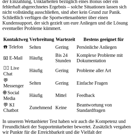
der Einzahlung, Unklarheiten bezüglich eines Bonus oder ein
fehlerhaft abgerechnetes Ergebnis – solche Situationen lassen sich
nicht vollständig ausschließen, sind aber kein Grund zur Panik.
Schließlich verfügen die Sportwettenanbieter über einen
Kundensupport, der sich gezielt um eure Anliegen und die Lösung
eventueller Probleme kümmert.
Kontaktweg
Verbreitung
Wartezeit
Bestens geeignet für
☎️ Telefon
Selten
Gering
Persönliche Anliegen
Bis 24
Komplexe Probleme mit
📧 E-Mail
Häufig
Stunden
Dokumentation
👩‍⚕️ Live
Häufig
Gering
Probleme aller Art
Chat
💬
Selten
Gering
Einfache Fragen
Messenger
🌐 Social
Häufig
Mittel
Feedback
Media
💬 KI
Beantwortung von
Zunehmend
Keine
Chatbot
Standardfragen
In unserem Wettanbieter Test haben wir auch die Kompetenz und
Freundlichkeit der Supportmitarbeiter bewertet. Zusätzlich vergaben
wir Punkte für die Erreichbarkeit und die Vielfalt der