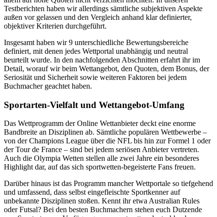
Testberichten haben wir allerdings sämtliche subjektiven Aspekte
außen vor gelassen und den Vergleich anhand klar definierter,
objektiver Kriterien durchgeführt.
Insgesamt haben wir 9 unterschiedliche Bewertungsbereiche
definiert, mit denen jedes Wettportal unabhängig und neutral
beurteilt wurde. In den nachfolgenden Abschnitten erfahrt ihr im
Detail, worauf wir beim Wettangebot, den Quoten, dem Bonus, der
Seriosität und Sicherheit sowie weiteren Faktoren bei jedem
Buchmacher geachtet haben.
Sportarten-Vielfalt und Wettangebot-Umfang
Das Wettprogramm der Online Wettanbieter deckt eine enorme
Bandbreite an Disziplinen ab. Sämtliche populären Wettbewerbe –
von der Champions League über die NFL bis hin zur Formel 1 oder
der Tour de France – sind bei jedem seriösen Anbieter vertreten.
Auch die Olympia Wetten stellen alle zwei Jahre ein besonderes
Highlight dar, auf das sich sportwetten-begeisterte Fans freuen.
Darüber hinaus ist das Programm mancher Wettportale so tiefgehend
und umfassend, dass selbst eingefleischte Sportkenner auf
unbekannte Disziplinen stoßen. Kennt ihr etwa Australian Rules
oder Futsal? Bei den besten Buchmachern stehen euch Dutzende