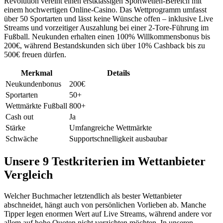
Revolution vereint einen erstklassigen Sportwetten-Bereich mit
einem hochwertigen Online-Casino. Das Wettprogramm umfasst
über 50 Sportarten und lässt keine Wünsche offen – inklusive Live
Streams und vorzeitiger Auszahlung bei einer 2-Tore-Führung im
Fußball. Neukunden erhalten einen 100% Willkommensbonus bis
200€, während Bestandskunden sich über 10% Cashback bis zu
500€ freuen dürfen.
Merkmal
Details
Neukundenbonus
200€
Sportarten
50+
Wettmärkte Fußball
800+
Cash out
Ja
Stärke
Umfangreiche Wettmärkte
Schwäche
Supportschnelligkeit ausbaubar
Unsere 9 Testkriterien im Wettanbieter
Vergleich
Welcher Buchmacher letztendlich als bester Wettanbieter
abschneidet, hängt auch von persönlichen Vorlieben ab. Manche
Tipper legen enormen Wert auf Live Streams, während andere vor
allem auf hohe Quoten nicht verzichten möchten. In unseren