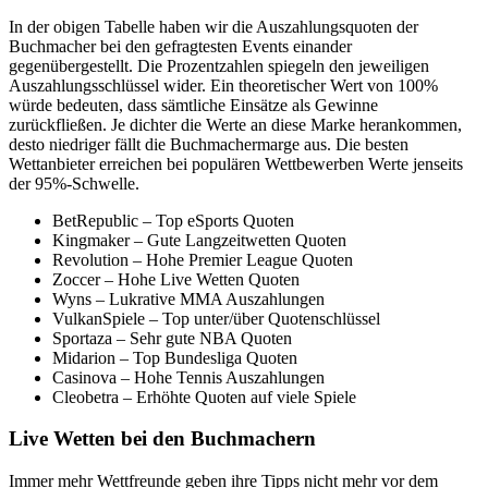
In der obigen Tabelle haben wir die Auszahlungsquoten der
Buchmacher bei den gefragtesten Events einander
gegenübergestellt. Die Prozentzahlen spiegeln den jeweiligen
Auszahlungsschlüssel wider. Ein theoretischer Wert von 100%
würde bedeuten, dass sämtliche Einsätze als Gewinne
zurückfließen. Je dichter die Werte an diese Marke herankommen,
desto niedriger fällt die Buchmachermarge aus. Die besten
Wettanbieter erreichen bei populären Wettbewerben Werte jenseits
der 95%-Schwelle.
BetRepublic – Top eSports Quoten
Kingmaker – Gute Langzeitwetten Quoten
Revolution – Hohe Premier League Quoten
Zoccer – Hohe Live Wetten Quoten
Wyns – Lukrative MMA Auszahlungen
VulkanSpiele – Top unter/über Quotenschlüssel
Sportaza – Sehr gute NBA Quoten
Midarion – Top Bundesliga Quoten
Casinova – Hohe Tennis Auszahlungen
Cleobetra – Erhöhte Quoten auf viele Spiele
Live Wetten bei den Buchmachern
Immer mehr Wettfreunde geben ihre Tipps nicht mehr vor dem