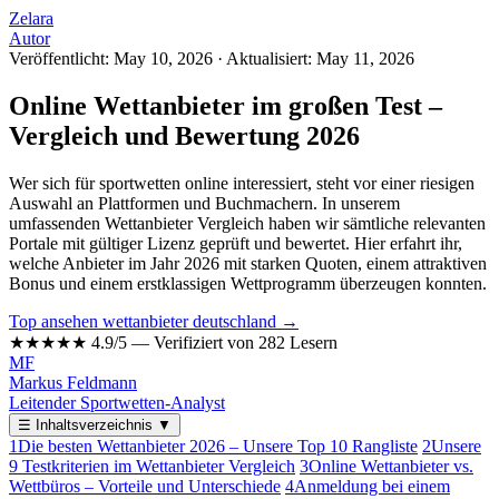
Zelara
Autor
Veröffentlicht: May 10, 2026
·
Aktualisiert: May 11, 2026
Online Wettanbieter im großen Test –
Vergleich und Bewertung 2026
Wer sich für sportwetten online interessiert, steht vor einer riesigen
Auswahl an Plattformen und Buchmachern. In unserem
umfassenden Wettanbieter Vergleich haben wir sämtliche relevanten
Portale mit gültiger Lizenz geprüft und bewertet. Hier erfahrt ihr,
welche Anbieter im Jahr 2026 mit starken Quoten, einem attraktiven
Bonus und einem erstklassigen Wettprogramm überzeugen konnten.
Top ansehen wettanbieter deutschland →
★★★★★
4.9/5 — Verifiziert von 282 Lesern
MF
Markus Feldmann
Leitender Sportwetten-Analyst
☰
Inhaltsverzeichnis
▼
1
Die besten Wettanbieter 2026 – Unsere Top 10 Rangliste
2
Unsere
9 Testkriterien im Wettanbieter Vergleich
3
Online Wettanbieter vs.
Wettbüros – Vorteile und Unterschiede
4
Anmeldung bei einem