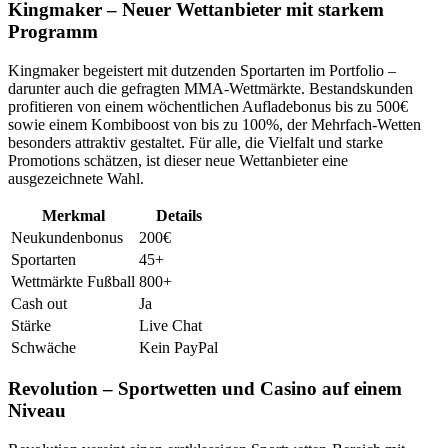
Kingmaker – Neuer Wettanbieter mit starkem
Programm
Kingmaker begeistert mit dutzenden Sportarten im Portfolio –
darunter auch die gefragten MMA-Wettmärkte. Bestandskunden
profitieren von einem wöchentlichen Aufladebonus bis zu 500€
sowie einem Kombiboost von bis zu 100%, der Mehrfach-Wetten
besonders attraktiv gestaltet. Für alle, die Vielfalt und starke
Promotions schätzen, ist dieser neue Wettanbieter eine
ausgezeichnete Wahl.
Merkmal
Details
Neukundenbonus
200€
Sportarten
45+
Wettmärkte Fußball
800+
Cash out
Ja
Stärke
Live Chat
Schwäche
Kein PayPal
Revolution – Sportwetten und Casino auf einem
Niveau