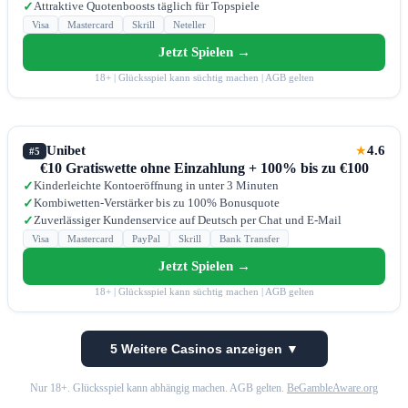
Attraktive Quotenboosts täglich für Topspiele
✓
Visa
Mastercard
Skrill
Neteller
Jetzt Spielen →
18+ | Glücksspiel kann süchtig machen | AGB gelten
Unibet
4.6
★
#5
€10 Gratiswette ohne Einzahlung + 100% bis zu €100
Kinderleichte Kontoeröffnung in unter 3 Minuten
✓
Kombiwetten-Verstärker bis zu 100% Bonusquote
✓
Zuverlässiger Kundenservice auf Deutsch per Chat und E-Mail
✓
Visa
Mastercard
PayPal
Skrill
Bank Transfer
Jetzt Spielen →
18+ | Glücksspiel kann süchtig machen | AGB gelten
5 Weitere Casinos anzeigen ▼
Nur 18+. Glücksspiel kann abhängig machen. AGB gelten.
BeGambleAware.org