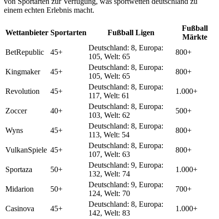
von Sportarten zur Verfügung, was sportwetten deutschland zu
einem echten Erlebnis macht.
Fußball
Wettanbieter
Sportarten
Fußball Ligen
Märkte
Deutschland: 8, Europa:
BetRepublic
45+
800+
105, Welt: 65
Deutschland: 8, Europa:
Kingmaker
45+
800+
105, Welt: 65
Deutschland: 8, Europa:
Revolution
45+
1.000+
117, Welt: 61
Deutschland: 8, Europa:
Zoccer
40+
500+
103, Welt: 62
Deutschland: 8, Europa:
Wyns
45+
800+
113, Welt: 54
Deutschland: 8, Europa:
VulkanSpiele
45+
800+
107, Welt: 63
Deutschland: 9, Europa:
Sportaza
50+
1.000+
132, Welt: 74
Deutschland: 9, Europa:
Midarion
50+
700+
124, Welt: 70
Deutschland: 8, Europa:
Casinova
45+
1.000+
142, Welt: 83